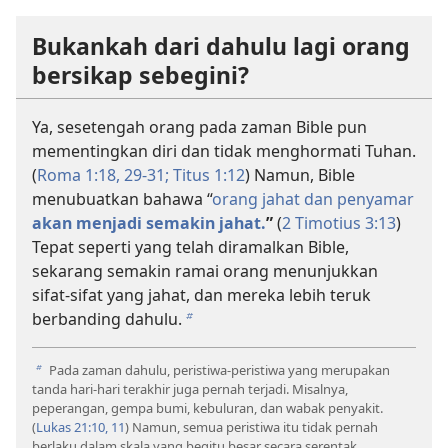
Bukankah dari dahulu lagi orang
bersikap sebegini?
Ya, sesetengah orang pada zaman Bible pun
mementingkan diri dan tidak menghormati Tuhan.
(
Roma 1:18,
29-31;
Titus 1:12
) Namun, Bible
menubuatkan bahawa “
orang jahat dan penyamar
akan menjadi semakin jahat.
”
(
2 Timotius 3:13
)
Tepat seperti yang telah diramalkan Bible,
sekarang semakin ramai orang menunjukkan
sifat-sifat yang jahat, dan mereka lebih teruk
berbanding dahulu.
b
Pada zaman dahulu, peristiwa-peristiwa yang merupakan
b
tanda hari-hari terakhir juga pernah terjadi. Misalnya,
peperangan, gempa bumi, kebuluran, dan wabak penyakit.
(
Lukas 21:10, 11
) Namun, semua peristiwa itu tidak pernah
berlaku dalam skala yang begitu besar secara serentak.