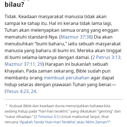
bilau?
Tidak. Keadaan masyarakat manusia tidak akan
sampai ke tahap itu. Hal ini kerana tidak lama lagi,
Tuhan akan melenyapkan semua orang yang enggan
mematuhi standard-Nya. (
Mazmur 37:38
) Dia akan
menubuhkan “bumi baharu,” iaitu sebuah masyarakat
manusia yang baharu di bumi ini. Mereka akan tinggal
di bumi selama-lamanya dengan damai. (
2 Petrus 3:13;
Mazmur 37:11,
29
) Harapan ini bukanlah sebuah
khayalan. Pada zaman sekarang, Bible sudah pun
membantu orang
membuat perubahan
agar dapat
hidup selaras dengan piawaian Tuhan yang benar.—
Efesus 4:23, 24
.
Nubuat Bible dan keadaan dunia menunjukkan bahawa kita
a
sedang hidup pada “hari-hari terakhir,” yang dikatakan “genting” dan
“sukar dihadapi.” (
2 Timotius 3:1
) Untuk maklumat lanjut, lihat
rencana “
Apakah Tanda ‘Hari-Hari Terakhir,’ atau ‘Akhir Zaman’?
”