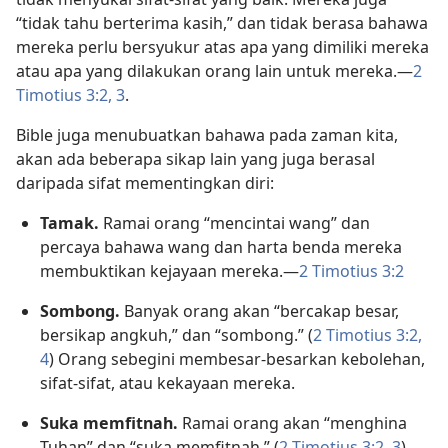
“tidak tahu berterima kasih,” dan tidak berasa bahawa
mereka perlu bersyukur atas apa yang dimiliki mereka
atau apa yang dilakukan orang lain untuk mereka.—
2
Timotius 3:2, 3
.
Bible juga menubuatkan bahawa pada zaman kita,
akan ada beberapa sikap lain yang juga berasal
daripada sifat mementingkan diri:
Tamak.
Ramai orang “mencintai wang” dan
percaya bahawa wang dan harta benda mereka
membuktikan kejayaan mereka.—
2 Timotius 3:2
Sombong.
Banyak orang akan “bercakap besar,
bersikap angkuh,” dan “sombong.” (
2 Timotius 3:2,
4
) Orang sebegini membesar-besarkan kebolehan,
sifat-sifat, atau kekayaan mereka.
Suka memfitnah.
Ramai orang akan “menghina
Tuhan” dan “suka memfitnah.” (
2 Timotius 3:2, 3
)