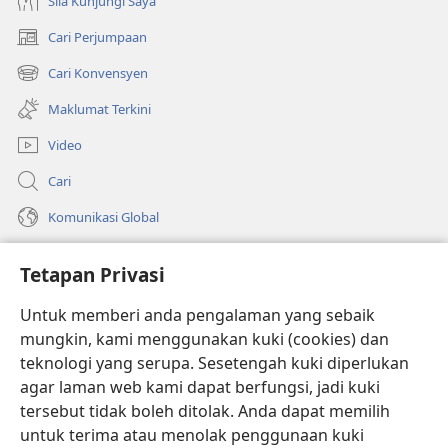
Sila Kunjungi Saya
Cari Perjumpaan
(membuka
tetingkap
Cari Konvensyen
(membuka
baharu)
tetingkap
Maklumat Terkini
baharu)
Video
Cari
Komunikasi Global
Bantuan
Tetapan Privasi
Sumbangan
(membuka
Untuk memberi anda pengalaman yang sebaik
tetingkap
mungkin, kami menggunakan kuki (cookies) dan
baharu)
PERPUSTAKAAN DALAM TALIAN Watchtower
teknologi yang serupa. Sesetengah kuki diperlukan
(membuka
agar laman web kami dapat berfungsi, jadi kuki
tetingkap
®
JW Hub
baharu)
tersebut tidak boleh ditolak. Anda dapat memilih
(membuka
tetingkap
untuk terima atau menolak penggunaan kuki
®