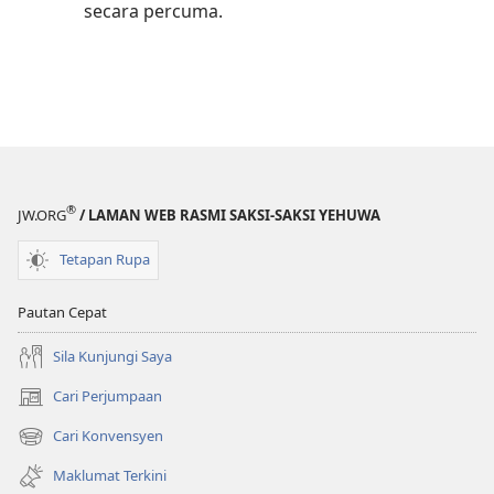
secara percuma.
®
JW.ORG
/ LAMAN WEB RASMI SAKSI-SAKSI YEHUWA
Tetapan Rupa
Pautan Cepat
Sila Kunjungi Saya
Cari Perjumpaan
(membuka
tetingkap
Cari Konvensyen
(membuka
baharu)
tetingkap
Maklumat Terkini
baharu)