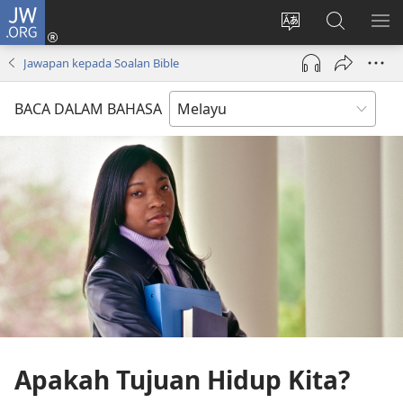
JW.ORG
Log
Masuk
Tukar
Cari
TU
(membuka
bahasa
JW.ORG
ME
Jawapan kepada Soalan Bible
tetingkap
laman
baharu)
web
BACA DALAM BAHASA
Apakah Tujuan Hidup Kita?