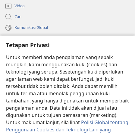
Video
Cari
Komunikasi Global
Bantuan
Tetapan Privasi
Sumbangan
(membuka
Untuk memberi anda pengalaman yang sebaik
tetingkap
mungkin, kami menggunakan kuki (cookies) dan
baharu)
PERPUSTAKAAN DALAM TALIAN Watchtower
teknologi yang serupa. Sesetengah kuki diperlukan
(membuka
agar laman web kami dapat berfungsi, jadi kuki
tetingkap
®
JW Hub
baharu)
tersebut tidak boleh ditolak. Anda dapat memilih
(membuka
tetingkap
untuk terima atau menolak penggunaan kuki
®
JW Library
baharu)
tambahan, yang hanya digunakan untuk memperbaik
pengalaman anda. Data ini tidak akan dijual atau
®
Watchtower Library
digunakan untuk tujuan pemasaran (marketing).
Untuk maklumat lanjut, sila lihat
Polisi Global tentang
Penggunaan Cookies dan Teknologi Lain yang