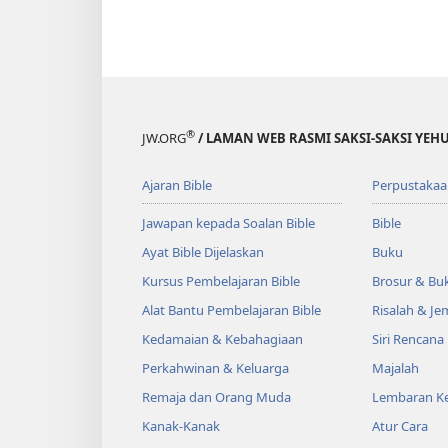
®
JW.ORG
/ LAMAN WEB RASMI SAKSI-SAKSI YEH
Ajaran Bible
Perpustakaa
Jawapan kepada Soalan Bible
Bible
Ayat Bible Dijelaskan
Buku
Kursus Pembelajaran Bible
Brosur & Buk
Alat Bantu Pembelajaran Bible
Risalah & J
Kedamaian & Kebahagiaan
Siri Rencana
Perkahwinan & Keluarga
Majalah
Remaja dan Orang Muda
Lembaran Ke
Kanak-Kanak
Atur Cara