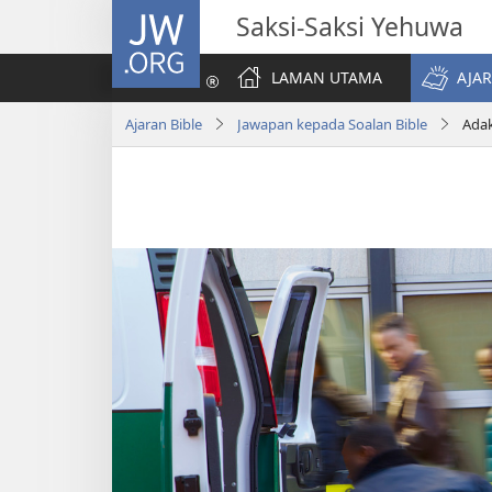
JW.ORG
Saksi-Saksi Yehuwa
LAMAN UTAMA
AJAR
Ajaran Bible
Jawapan kepada Soalan Bible
Adak