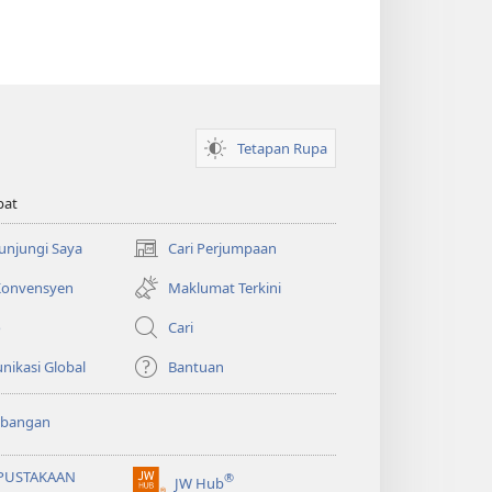
Tetapan Rupa
pat
Kunjungi Saya
Cari Perjumpaan
(membuka
tetingkap
 Konvensyen
Maklumat Terkini
baharu)
o
Cari
ikasi Global
Bantuan
bangan
PUSTAKAAN
®
JW Hub