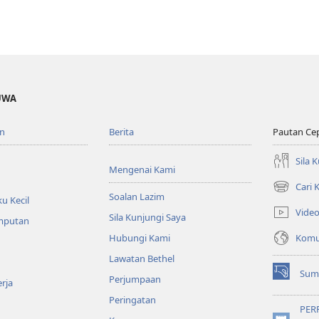
UWA
n
Berita
Pautan Ce
Sila 
Mengenai Kami
Cari
(membuka
Soalan Lazim
u Kecil
tetingkap
Vide
Sila Kunjungi Saya
baharu)
emputan
Komun
Hubungi Kami
Lawatan Bethel
Sum
Perjumpaan
(membuka
rja
tetingkap
Peringatan
baharu)
PER