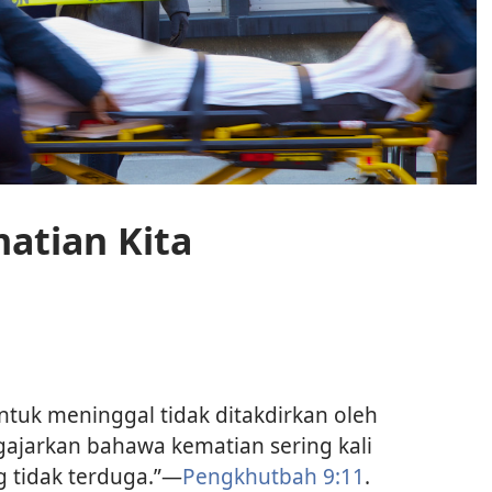
atian Kita
ntuk meninggal tidak ditakdirkan oleh
ajarkan bahawa kematian sering kali
 tidak terduga.”​—
Pengkhutbah 9:​11
.