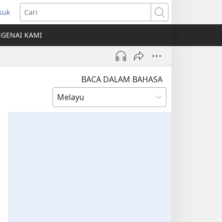
suk
mbuka
Cari
ngkap
GENAI KAMI
ru)
BACA DALAM BAHASA