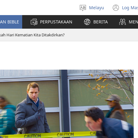
Melayu
Log Ma
Pilih
(me
Bahasa
teti
AN BIBLE
PERPUSTAKAAN
BERITA
MEN
baha
ah Hari Kematian Kita Ditakdirkan?