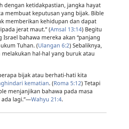
 dengan ketidakpastian, jangka hayat
ita membuat keputusan yang bijak. Bible
jak memberikan kehidupan dan dapat
ada jerat maut.” (
Amsal 13:14
) Begitu
 Israel bahawa mereka akan “panjang
hukum Tuhan. (
Ulangan 6:2
) Sebaliknya,
a melakukan hal-hal yang buruk atau
erapa bijak atau berhati-hati kita
nghindari kematian
. (
Roma 5:​12
) Tetapi
Bible menjanjikan bahawa pada masa
ada lagi.”​—
Wahyu 21:4
.