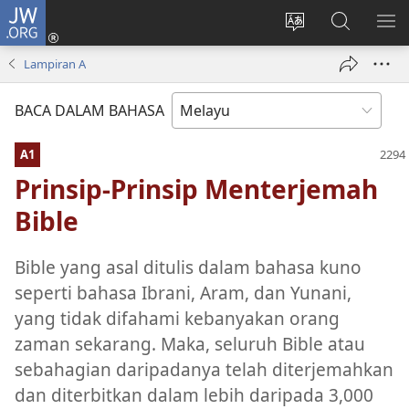
JW.ORG
Log
Masuk
Tukar
Cari
TU
(membuka
bahasa
JW.ORG
ME
Lampiran A
tetingkap
laman
baharu)
web
BACA DALAM BAHASA
A1
Prinsip-Prinsip Menterjemah
Bible
Bible yang asal ditulis dalam bahasa kuno
seperti bahasa Ibrani, Aram, dan Yunani,
yang tidak difahami kebanyakan orang
zaman sekarang. Maka, seluruh Bible atau
sebahagian daripadanya telah diterjemahkan
dan diterbitkan dalam lebih daripada 3,000