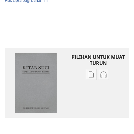
Hak cipta bagi bahan ini
PILIHAN UNTUK MUAT
TURUN
Pilihan
Pilihan
untuk
untuk
memuat
memuat
turun
turun
bahan
audio
terbitan
Kitab
Kitab
Suci
Suci
Terjemahan