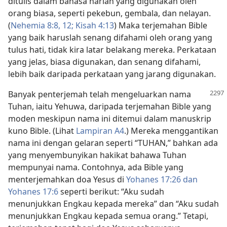
ditulis dalam bahasa harian yang digunakan oleh
orang biasa, seperti pekebun, gembala, dan nelayan.
(
Nehemia 8:8,
12;
Kisah 4:13
) Maka terjemahan Bible
yang baik haruslah senang difahami oleh orang yang
tulus hati, tidak kira latar belakang mereka. Perkataan
yang jelas, biasa digunakan, dan senang difahami,
lebih baik daripada perkataan yang jarang digunakan.
Banyak penterjemah telah mengeluarkan nama
Tuhan, iaitu Yehuwa, daripada terjemahan Bible yang
moden meskipun nama ini ditemui dalam manuskrip
kuno Bible. (Lihat
Lampiran A4
.) Mereka menggantikan
nama ini dengan gelaran seperti “TUHAN,” bahkan ada
yang menyembunyikan hakikat bahawa Tuhan
mempunyai nama. Contohnya, ada Bible yang
menterjemahkan doa Yesus di
Yohanes 17:26 dan
Yohanes 17:6
seperti berikut: “Aku sudah
menunjukkan Engkau kepada mereka” dan “Aku sudah
menunjukkan Engkau kepada semua orang.” Tetapi,