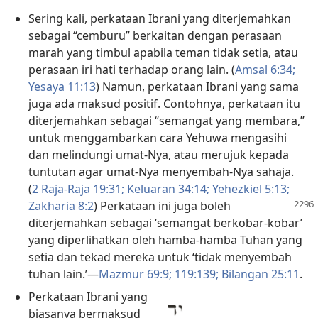
Sering kali, perkataan Ibrani yang diterjemahkan
sebagai “cemburu” berkaitan dengan perasaan
marah yang timbul apabila teman tidak setia, atau
perasaan iri hati terhadap orang lain. (
Amsal 6:34;
Yesaya 11:13
) Namun, perkataan Ibrani yang sama
juga ada maksud positif. Contohnya, perkataan itu
diterjemahkan sebagai “semangat yang membara,”
untuk menggambarkan cara Yehuwa mengasihi
dan melindungi umat-Nya, atau merujuk kepada
tuntutan agar umat-Nya menyembah-Nya sahaja.
(
2 Raja-Raja 19:31;
Keluaran 34:14;
Yehezkiel 5:13;
Zakharia 8:2
) Perkataan ini juga boleh
diterjemahkan sebagai ‘semangat berkobar-kobar’
yang diperlihatkan oleh hamba-hamba Tuhan yang
setia dan tekad mereka untuk ‘tidak menyembah
tuhan lain.’—
Mazmur 69:9;
119:139;
Bilangan 25:11
.
Perkataan Ibrani yang
biasanya bermaksud