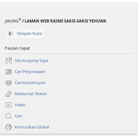
Terjemahan
Dunia
Dunia
Baharu
Baharu
®
JW.ORG
/ LAMAN WEB RASMI SAKSI-SAKSI YEHUWA
Tetapan Rupa
Pautan Cepat
Sila Kunjungi Saya
Cari Perjumpaan
(membuka
tetingkap
Cari Konvensyen
(membuka
baharu)
tetingkap
Maklumat Terkini
baharu)
Video
Cari
Komunikasi Global