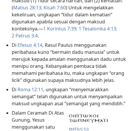
maksud (1) Tidur secara harfiah, dan (2) kematian.
(
Matius 28:13;
Kisah 7:60
) Untuk mengelakkan
kekeliruan, ungkapan “tidur dalam kematian”
digunakan apabila sesuai dengan maksud
konteksnya.—
1 Korintus 7:39;
1 Tesalonika 4:13;
2 Petrus 3:4
.
Di
Efesus 4:14
, Rasul Paulus menggunakan
peribahasa kuno “bermain dadu manusia” untuk
merujuk kepada amalan menggunakan dadu untuk
menipu orang. Kebanyakan pembaca tidak
memahami peribahasa itu, maka ungkapan “orang
licik” digunakan supaya maksudnya lebih jelas.
Di
Roma 12:11
, ungkapan “menyemarakkan
semangat” telah digunakan untuk menyampaikan
maksud ungkapan asal “semangat yang mendidih.”
Dalam Ceramah Di Atas
Gunung, Yesus
menggunakan satu
MATIUS 5:3