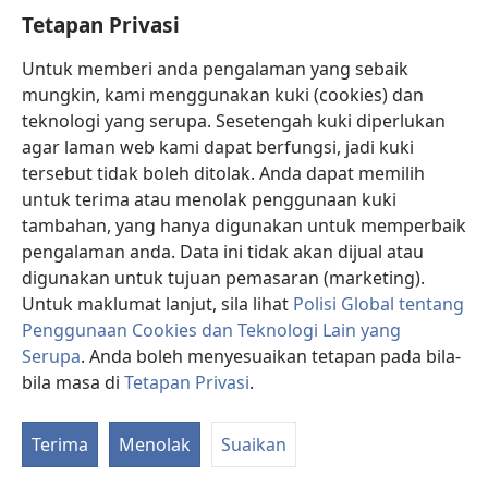
Bantuan
Tetapan Privasi
Sumbangan
(membuka
Untuk memberi anda pengalaman yang sebaik
tetingkap
mungkin, kami menggunakan kuki (cookies) dan
baharu)
PERPUSTAKAAN DALAM TALIAN Watchtower
teknologi yang serupa. Sesetengah kuki diperlukan
(membuka
agar laman web kami dapat berfungsi, jadi kuki
tetingkap
®
JW Hub
baharu)
tersebut tidak boleh ditolak. Anda dapat memilih
(membuka
tetingkap
untuk terima atau menolak penggunaan kuki
®
JW Library
baharu)
tambahan, yang hanya digunakan untuk memperbaik
pengalaman anda. Data ini tidak akan dijual atau
®
Watchtower Library
digunakan untuk tujuan pemasaran (marketing).
Untuk maklumat lanjut, sila lihat
Polisi Global tentang
Penggunaan Cookies dan Teknologi Lain yang
Serupa
. Anda boleh menyesuaikan tetapan pada bila-
Copyright
© 2026 Watch Tower Bible and Tract Society of Pennsylvania.
bila masa di
Tetapan Privasi
.
P
SYARAT PENGGUNAAN
|
POLISI PRIVASI
|
TETAPAN PRIVASI
K
Terima
Menolak
Suaikan