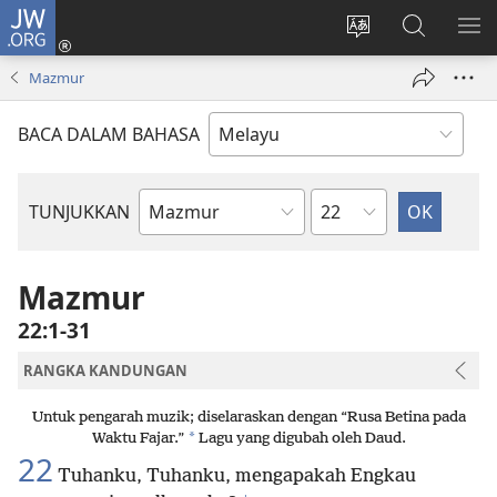
JW.ORG
Log
Masuk
Tukar
Cari
TU
(membuka
bahasa
JW.ORG
ME
Mazmur
tetingkap
laman
baharu)
web
BACA DALAM BAHASA
Bab
TUNJUKKAN
Buku
Bible
Mazmur
22:1-31
RANGKA KANDUNGAN
Untuk pengarah muzik; diselaraskan dengan “Rusa Betina pada
*
Waktu Fajar.”
Lagu yang digubah oleh Daud.
22
Tuhanku, Tuhanku, mengapakah Engkau
+