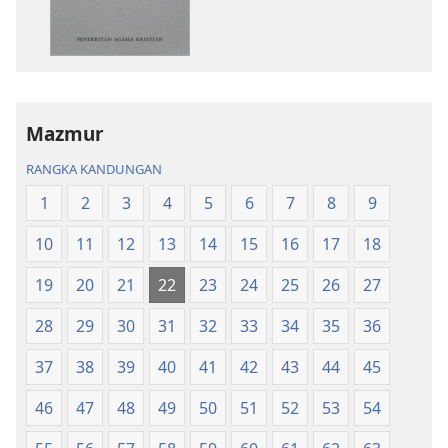
turun
turun
bahan
audio
terbitan
Kitab
Kitab
Suci
Suci
Terjemahan
Terjemahan
Dunia
Mazmur
Dunia
Baharu
RANGKA KANDUNGAN
Baharu
1
2
3
4
5
6
7
8
9
10
11
12
13
14
15
16
17
18
19
20
21
22
23
24
25
26
27
28
29
30
31
32
33
34
35
36
37
38
39
40
41
42
43
44
45
46
47
48
49
50
51
52
53
54