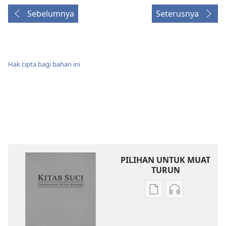
Sebelumnya
Seterusnya
Hak cipta bagi bahan ini
PILIHAN UNTUK MUAT
TURUN
Pilihan
Pilihan
untuk
untuk
memuat
memuat