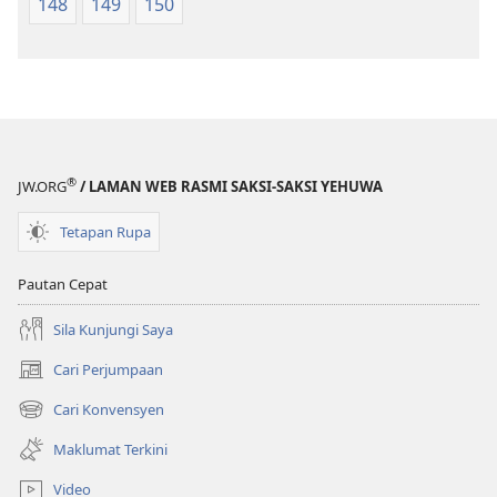
148
149
150
®
JW.ORG
/ LAMAN WEB RASMI SAKSI-SAKSI YEHUWA
Tetapan Rupa
Pautan Cepat
Sila Kunjungi Saya
Cari Perjumpaan
(membuka
tetingkap
Cari Konvensyen
(membuka
baharu)
tetingkap
Maklumat Terkini
baharu)
Video