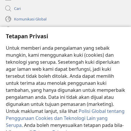
Cari
Komunikasi Global
Bantuan
Tetapan Privasi
Sumbangan
(membuka
Untuk memberi anda pengalaman yang sebaik
tetingkap
mungkin, kami menggunakan kuki (cookies) dan
baharu)
PERPUSTAKAAN DALAM TALIAN Watchtower
teknologi yang serupa. Sesetengah kuki diperlukan
(membuka
agar laman web kami dapat berfungsi, jadi kuki
tetingkap
®
JW Hub
baharu)
tersebut tidak boleh ditolak. Anda dapat memilih
(membuka
tetingkap
untuk terima atau menolak penggunaan kuki
®
JW Library
baharu)
tambahan, yang hanya digunakan untuk memperbaik
pengalaman anda. Data ini tidak akan dijual atau
®
Watchtower Library
digunakan untuk tujuan pemasaran (marketing).
Untuk maklumat lanjut, sila lihat
Polisi Global tentang
Penggunaan Cookies dan Teknologi Lain yang
Serupa
. Anda boleh menyesuaikan tetapan pada bila-
Copyright
© 2026 Watch Tower Bible and Tract Society of Pennsylvania.