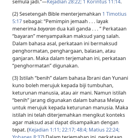
semula jadi.”—
Kejadian 28:22;
1 Korintus 11:14
.
(2) Sesetengah Bible menterjemahkan
1 Timotius
5:17
sebagai: “Pemimpin jemaah . . . layak
menerima
bayaran
dua kali ganda . . . ” Perkataan
“bayaran” menyampaikan maksud yang salah.
Dalam bahasa asal, perkataan ini bermaksud
penghormatan, penghargaan, balasan, atau
ganjaran. Maka dalam terjemahan ini, perkataan
“penghormatan” digunakan.
(3) Istilah “benih” dalam bahasa Ibrani dan Yunani
kuno boleh merujuk kepada biji tumbuhan,
keturunan manusia, atau air mani. Namun istilah
“benih” jarang digunakan dalam bahasa Melayu
untuk merujuk kepada keturunan manusia. Maka
istilah ini telah diterjemahkan mengikut konteks
agar maksud asal dapat disampaikan dengan
tepat. (
Kejadian 1:11;
22:17;
48:4;
Matius 22:24;
Yohanes 8:37
) Dalam terjemahan ini, perkataan