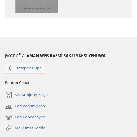
bahan
audio
terbitan
Kitab
Kitab
Suci
Suci
Terjemahan
Terjemahan
Dunia
Dunia
Baharu
Baharu
®
JW.ORG
/ LAMAN WEB RASMI SAKSI-SAKSI YEHUWA
Tetapan Rupa
Pautan Cepat
Sila Kunjungi Saya
Cari Perjumpaan
(membuka
tetingkap
Cari Konvensyen
(membuka
baharu)
tetingkap
Maklumat Terkini
baharu)