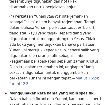
tersembunyi’ digunakan dan nota kaki
ditambahkan untuk penjelasan lanjut.
(4) Perkataan Yunani
stau·rosʹ
diterjemahkan
sebagai “salib” dalam banyak terjemahan. Tetapi
dalam bahasa Yunani, perkataan
stau·rosʹ
bererti
tiang atau kayu yang tegak, seperti tiang yang
digunakan untuk menggantungkan Yesus. Tidak
ada bukti yang menunjukkan bahawa perkataan
Yunani ini merujuk kepada salib, seperti salib yang
digunakan oleh orang kafir sebagai simbol
keagamaan berabad-abad sebelum zaman Kristus.
Oleh itu, dalam terjemahan ini, ungkapan ‘tiang
seksaan’ digunakan untuk menggambarkan
perkataan Yunani ini dengan tepat.—
Matius 16:24;
Ibrani 12:2
.
Menggunakan kata nama yang lebih spesifik.
Dalam bahasa Ibrani dan Yunani, kata nama seperti
kakak, abang, adik lelaki, dan adik perempuan, ada