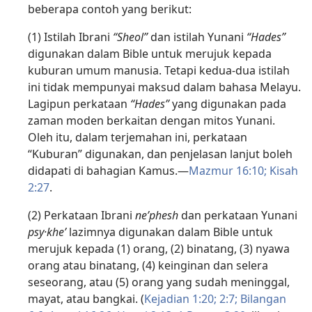
beberapa contoh yang berikut:
(1) Istilah Ibrani
“Sheol”
dan istilah Yunani
“Hades”
digunakan dalam Bible untuk merujuk kepada
kuburan umum manusia. Tetapi kedua-dua istilah
ini tidak mempunyai maksud dalam bahasa Melayu.
Lagipun perkataan
“Hades”
yang digunakan pada
zaman moden berkaitan dengan mitos Yunani.
Oleh itu, dalam terjemahan ini, perkataan
“Kuburan” digunakan, dan penjelasan lanjut boleh
didapati di bahagian Kamus.—
Mazmur 16:10;
Kisah
2:27
.
(2) Perkataan Ibrani
neʹphesh
dan perkataan Yunani
psy·kheʹ
lazimnya digunakan dalam Bible untuk
merujuk kepada (1) orang, (2) binatang, (3) nyawa
orang atau binatang, (4) keinginan dan selera
seseorang, atau (5) orang yang sudah meninggal,
mayat, atau bangkai. (
Kejadian 1:20;
2:7;
Bilangan