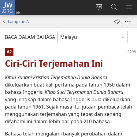
JW.ORG
Log
Masuk
Tukar
Cari
TU
(membuka
bahasa
JW.ORG
ME
Lampiran A
tetingkap
laman
baharu)
web
BACA DALAM BAHASA
A2
Ciri-Ciri Terjemahan Ini
Kitab Yunani Kristian Terjemahan Dunia Baharu
dikeluarkan buat kali pertama pada tahun 1950 dalam
bahasa Inggeris.
Kitab Suci Terjemahan Dunia Baharu
yang lengkap dalam bahasa Inggeris pula dikeluarkan
pada tahun 1961. Sejak masa itu, jutaan pembaca telah
menggunakan terjemahan yang tepat dan senang
difahami ini dalam lebih daripada 210 bahasa.
Bahasa telah mengalami banyak perubahan dalam