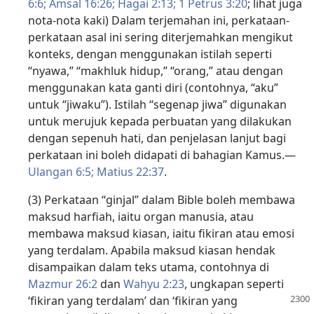
6:6;
Amsal 16:26;
Hagai 2:13;
1 Petrus 3:20
; lihat juga
nota-nota kaki) Dalam terjemahan ini, perkataan-
perkataan asal ini sering diterjemahkan mengikut
konteks, dengan menggunakan istilah seperti
“nyawa,” “makhluk hidup,” “orang,” atau dengan
menggunakan kata ganti diri (contohnya, “aku”
untuk “jiwaku”). Istilah “segenap jiwa” digunakan
untuk merujuk kepada perbuatan yang dilakukan
dengan sepenuh hati, dan penjelasan lanjut bagi
perkataan ini boleh didapati di bahagian Kamus.—
Ulangan 6:5;
Matius 22:37
.
(3) Perkataan “ginjal” dalam Bible boleh membawa
maksud harfiah, iaitu organ manusia, atau
membawa maksud kiasan, iaitu fikiran atau emosi
yang terdalam. Apabila maksud kiasan hendak
disampaikan dalam teks utama, contohnya di
Mazmur 26:2
dan
Wahyu 2:23
, ungkapan seperti
‘fikiran yang
terdalam’ dan ‘fikiran yang