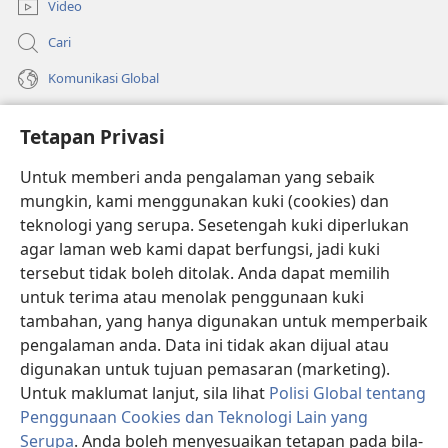
Video
Cari
Komunikasi Global
Bantuan
Tetapan Privasi
Sumbangan
(membuka
Untuk memberi anda pengalaman yang sebaik
tetingkap
mungkin, kami menggunakan kuki (cookies) dan
baharu)
PERPUSTAKAAN DALAM TALIAN Watchtower
teknologi yang serupa. Sesetengah kuki diperlukan
(membuka
agar laman web kami dapat berfungsi, jadi kuki
tetingkap
®
JW Hub
baharu)
tersebut tidak boleh ditolak. Anda dapat memilih
(membuka
tetingkap
untuk terima atau menolak penggunaan kuki
®
JW Library
baharu)
tambahan, yang hanya digunakan untuk memperbaik
pengalaman anda. Data ini tidak akan dijual atau
®
Watchtower Library
digunakan untuk tujuan pemasaran (marketing).
Untuk maklumat lanjut, sila lihat
Polisi Global tentang
Penggunaan Cookies dan Teknologi Lain yang
Serupa
. Anda boleh menyesuaikan tetapan pada bila-