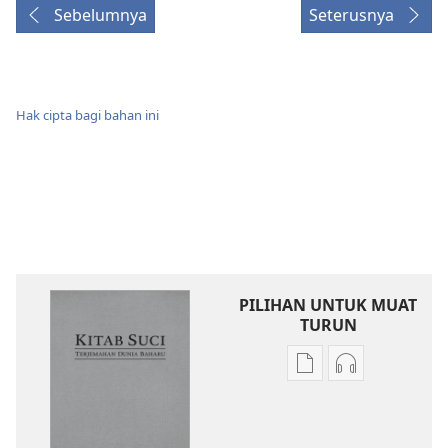
Sebelumnya
Seterusnya
Hak cipta bagi bahan ini
PILIHAN UNTUK MUAT
TURUN
Pilihan
Pilihan
untuk
untuk
memuat
memuat
turun
turun