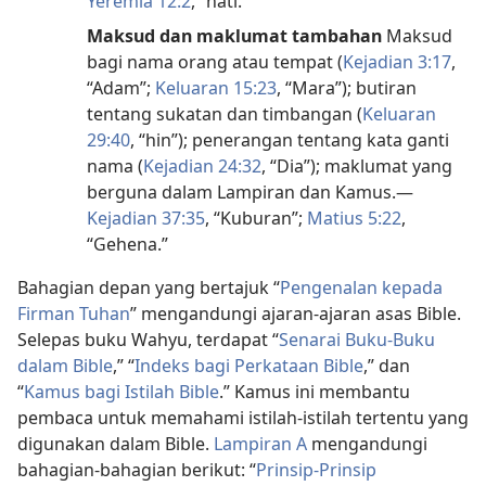
Yeremia 12:2
, “hati.”
Maksud dan maklumat tambahan
Maksud
bagi nama orang atau tempat (
Kejadian 3:17
,
“Adam”;
Keluaran 15:23
, “Mara”); butiran
tentang sukatan dan timbangan (
Keluaran
29:40
, “hin”); penerangan tentang kata ganti
nama (
Kejadian 24:32
, “Dia”); maklumat yang
berguna dalam Lampiran dan Kamus.—
Kejadian 37:35
, “Kuburan”;
Matius 5:22
,
“Gehena.”
Bahagian depan yang bertajuk “
Pengenalan kepada
Firman Tuhan
” mengandungi ajaran-ajaran asas Bible.
Selepas buku Wahyu, terdapat “
Senarai Buku-Buku
dalam Bible
,” “
Indeks bagi Perkataan Bible
,” dan
“
Kamus bagi Istilah Bible
.” Kamus ini membantu
pembaca untuk memahami istilah-istilah tertentu yang
digunakan dalam Bible.
Lampiran A
mengandungi
bahagian-bahagian berikut: “
Prinsip-Prinsip