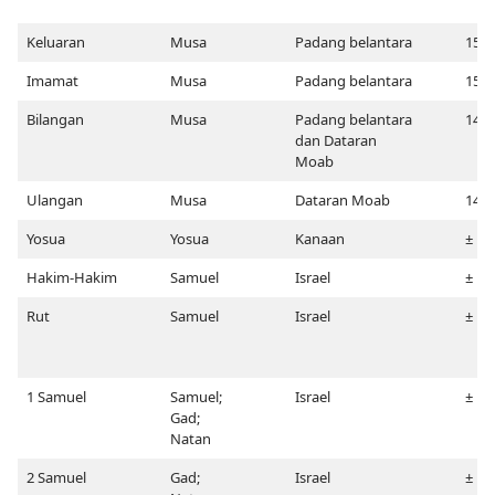
Keluaran
Musa
Padang belantara
151
Imamat
Musa
Padang belantara
151
Bilangan
Musa
Padang belantara
147
dan Dataran
Moab
Ulangan
Musa
Dataran Moab
147
Yosua
Yosua
Kanaan
± 14
Hakim-Hakim
Samuel
Israel
± 11
Rut
Samuel
Israel
± 10
1 Samuel
Samuel;
Israel
± 10
Gad;
Natan
2 Samuel
Gad;
Israel
± 10