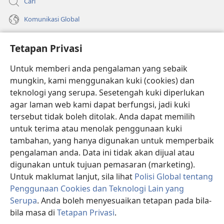
Cari
Komunikasi Global
Bantuan
Tetapan Privasi
Sumbangan
(membuka
Untuk memberi anda pengalaman yang sebaik
tetingkap
mungkin, kami menggunakan kuki (cookies) dan
baharu)
PERPUSTAKAAN DALAM TALIAN Watchtower
teknologi yang serupa. Sesetengah kuki diperlukan
(membuka
agar laman web kami dapat berfungsi, jadi kuki
tetingkap
®
JW Hub
baharu)
tersebut tidak boleh ditolak. Anda dapat memilih
(membuka
tetingkap
untuk terima atau menolak penggunaan kuki
®
JW Library
baharu)
tambahan, yang hanya digunakan untuk memperbaik
pengalaman anda. Data ini tidak akan dijual atau
®
Watchtower Library
digunakan untuk tujuan pemasaran (marketing).
Untuk maklumat lanjut, sila lihat
Polisi Global tentang
Penggunaan Cookies dan Teknologi Lain yang
Serupa
. Anda boleh menyesuaikan tetapan pada bila-
Copyright
© 2026 Watch Tower Bible and Tract Society of Pennsylvania.
bila masa di
Tetapan Privasi
.
P
SYARAT PENGGUNAAN
|
POLISI PRIVASI
|
TETAPAN PRIVASI