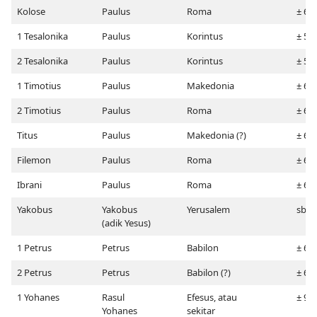
Kolose
Paulus
Roma
± 60
1 Tesalonika
Paulus
Korintus
± 50
2 Tesalonika
Paulus
Korintus
± 51
1 Timotius
Paulus
Makedonia
± 61
2 Timotius
Paulus
Roma
± 65
Titus
Paulus
Makedonia (?)
± 61
Filemon
Paulus
Roma
± 60
Ibrani
Paulus
Roma
± 61
Yakobus
Yakobus
Yerusalem
sblm
(adik Yesus)
1 Petrus
Petrus
Babilon
± 62
2 Petrus
Petrus
Babilon (?)
± 64
1 Yohanes
Rasul
Efesus, atau
± 98
Yohanes
sekitar