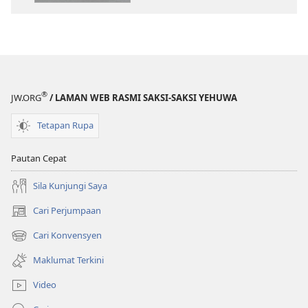
terbitan
Kitab
Kitab
Suci
Suci
Terjemahan
Terjemahan
Dunia
Dunia
Baharu
Baharu
®
JW.ORG
/ LAMAN WEB RASMI SAKSI-SAKSI YEHUWA
Tetapan Rupa
Pautan Cepat
Sila Kunjungi Saya
Cari Perjumpaan
(membuka
tetingkap
Cari Konvensyen
(membuka
baharu)
tetingkap
Maklumat Terkini
baharu)
Video