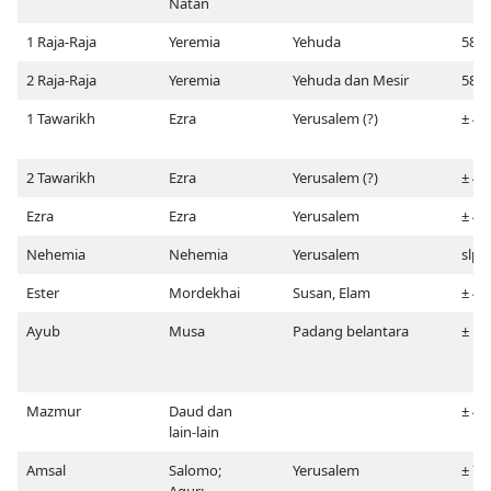
Natan
1 Raja-Raja
Yeremia
Yehuda
580
2 Raja-Raja
Yeremia
Yehuda dan Mesir
580
1 Tawarikh
Ezra
Yerusalem (?)
± 46
2 Tawarikh
Ezra
Yerusalem (?)
± 46
Ezra
Ezra
Yerusalem
± 46
Nehemia
Nehemia
Yerusalem
slps
Ester
Mordekhai
Susan, Elam
± 47
Ayub
Musa
Padang belantara
± 14
Mazmur
Daud dan
± 46
lain-lain
Amsal
Salomo;
Yerusalem
± 71