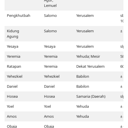
Agur;
Lemuel
Pengkhutbah
Salomo
Yerusalem
sblm
100
Kidung
Salomo
Yerusalem
± 10
Agung
Yesaya
Yesaya
Yerusalem
slps
Yeremia
Yeremia
Yehuda; Mesir
580
Ratapan
Yeremia
Dekat Yerusalem
607
Yehezkiel
Yehezkiel
Babilon
± 59
Daniel
Daniel
Babilon
± 53
Hosea
Hosea
Samaria (Daerah)
slps
Yoel
Yoel
Yehuda
± 820
Amos
Amos
Yehuda
± 80
Obaja
Obaja
± 60