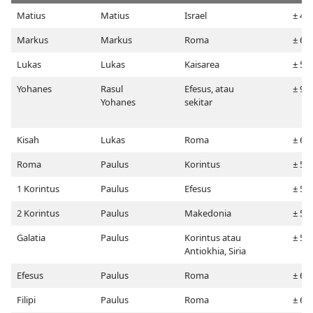
Matius
Matius
Israel
± 41
Markus
Markus
Roma
± 60
Lukas
Lukas
Kaisarea
± 56
Yohanes
Rasul
Efesus, atau
± 98
Yohanes
sekitar
Kisah
Lukas
Roma
± 61
Roma
Paulus
Korintus
± 56
1 Korintus
Paulus
Efesus
± 55
2 Korintus
Paulus
Makedonia
± 55
Galatia
Paulus
Korintus atau
± 50
Antiokhia, Siria
Efesus
Paulus
Roma
± 60
Filipi
Paulus
Roma
± 60