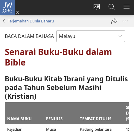
JW.ORG
Log
Masuk
Tukar
Cari
TU
(membuka
bahasa
JW.ORG
ME
Terjemahan Dunia Baharu
tetingkap
laman
baharu)
web
BACA DALAM BAHASA
Senarai Buku-Buku dalam
Bible
Buku-Buku Kitab Ibrani yang Ditulis
pada Tahun Sebelum Masihi
(Kristian)
SEL
DIT
NAMA BUKU
PENULIS
TEMPAT DITULIS
(SM)
Kejadian
Musa
Padang belantara
151