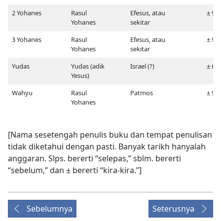
2 Yohanes
Rasul
Efesus, atau
± 98
Yohanes
sekitar
3 Yohanes
Rasul
Efesus, atau
± 98
Yohanes
sekitar
Yudas
Yudas (adik
Israel (?)
± 65
Yesus)
Wahyu
Rasul
Patmos
± 96
Yohanes
[Nama sesetengah penulis buku dan tempat penulisan
tidak diketahui dengan pasti. Banyak tarikh hanyalah
anggaran. Slps. bererti “selepas,” sblm. bererti
“sebelum,” dan ± bererti “kira-kira.”]
Sebelumnya
Seterusnya