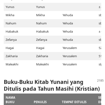
Yunus
Yunus
± 84
Mikha
Mikha
Yehuda
sblm
Nahum
Nahum
Yehuda
sblm
Habakuk
Habakuk
Yehuda
± 628
Zefanya
Zefanya
Yehuda
sblm
Hagai
Hagai
Yerusalem
520
Zakharia
Zakharia
Yerusalem
518
Maleakhi
Maleakhi
Yerusalem
slps
Buku-Buku Kitab Yunani yang
Ditulis pada Tahun Masihi (Kristian)
NAMA
SELE
BUKU
PENULIS
TEMPAT DITULIS
DITU