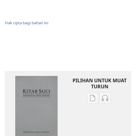
Hak cipta bagi bahan ini
PILIHAN UNTUK MUAT
TURUN
Pilihan
Pilihan
untuk
untuk
memuat
memuat
turun
turun
bahan
audio