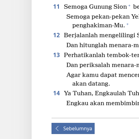
11
+
Semoga Gunung Sion
be
Semoga pekan-pekan Yeh
+
penghakiman-Mu.
12
Berjalanlah mengelilingi 
Dan hitunglah menara-me
13
Perhatikanlah tembok-tem
Dan periksalah menara-m
Agar kamu dapat mencer
akan datang.
14
Ya Tuhan, Engkaulah Tu
Engkau akan membimbing
Sebelumnya