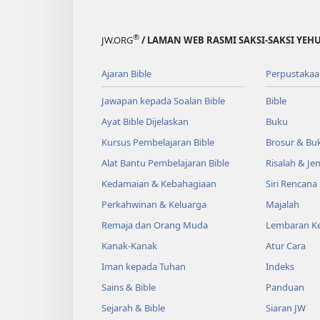
®
JW.ORG
/ LAMAN WEB RASMI SAKSI-SAKSI YEH
Ajaran Bible
Perpustakaa
Jawapan kepada Soalan Bible
Bible
Ayat Bible Dijelaskan
Buku
Kursus Pembelajaran Bible
Brosur & Buk
Alat Bantu Pembelajaran Bible
Risalah & J
Kedamaian & Kebahagiaan
Siri Rencana
Perkahwinan & Keluarga
Majalah
Remaja dan Orang Muda
Lembaran Ke
Kanak-Kanak
Atur Cara
Iman kepada Tuhan
Indeks
Sains & Bible
Panduan
Sejarah & Bible
Siaran JW