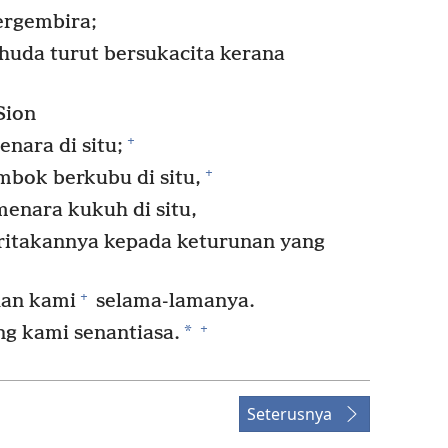
rgembira;
uda turut bersukacita kerana
Sion
+
nara di situ;
+
bok berkubu di situ,
enara kukuh di situ,
itakannya kepada keturunan yang
+
han kami
selama-lamanya.
+
*
 kami senantiasa.
Seterusnya