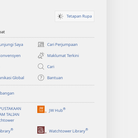
Tetapan Rupa
pat
Kunjungi Saya
Cari Perjumpaan
(membuka
tetingkap
 Konvensyen
Maklumat Terkini
baharu)
o
Cari
ikasi Global
Bantuan
bangan
PUSTAKAAN
®
JW Hub
(membuka
AM TALIAN
tetingkap
chtower
baharu)
®
®
ibrary
Watchtower Library