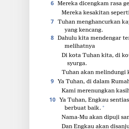
6
Mereka dicengkam rasa ge
Mereka kesakitan seperti
7
Tuhan menghancurkan kapa
yang kencang.
8
Dahulu kita mendengar ten
melihatnya
Di kota Tuhan kita, di k
syurga.
Tuhan akan melindungi k
9
Ya Tuhan, di dalam Ruma
Kami merenungkan kasih
10
Ya Tuhan, Engkau sentia
+
berbuat baik.
Nama-Mu akan dipuji sam
Dan Engkau akan disanju