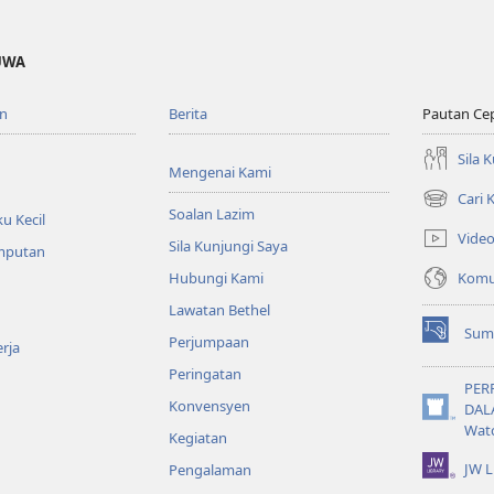
UWA
n
Berita
Pautan Ce
Sila 
Mengenai Kami
Cari
(membuka
Soalan Lazim
u Kecil
tetingkap
Vide
Sila Kunjungi Saya
baharu)
emputan
Komun
Hubungi Kami
Lawatan Bethel
Sum
Perjumpaan
(membuka
rja
tetingkap
Peringatan
baharu)
PER
Konvensyen
DAL
(membuka
Wat
Kegiatan
tetingkap
baharu)
JW L
Pengalaman