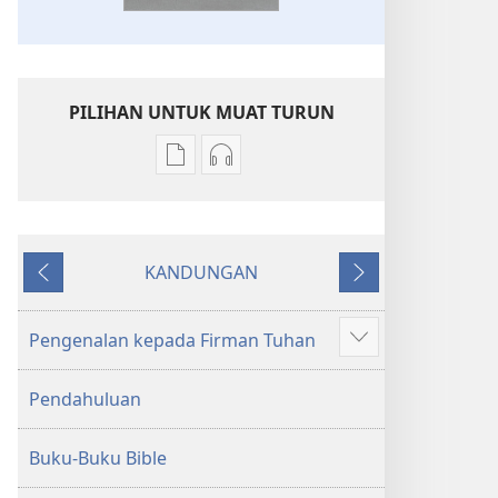
PILIHAN UNTUK MUAT TURUN
Pilihan
Pilihan
untuk
untuk
memuat
memuat
turun
turun
KANDUNGAN
bahan
audio
Sebelumnya
Seterusnya
terbitan
Kitab
Kitab
Suci
Pengenalan kepada Firman Tuhan
Tunjukkan
Suci
Terjemahan
lagi
Terjemahan
Dunia
Pendahuluan
Dunia
Baharu
Baharu
Buku-Buku Bible