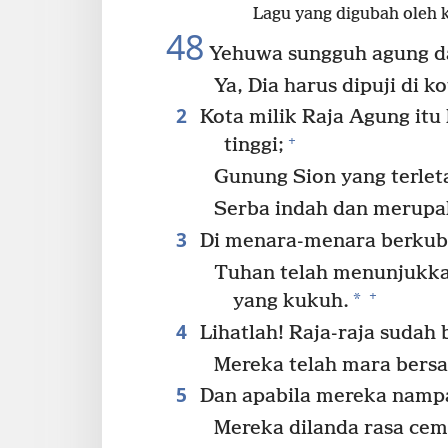
Lagu yang digubah oleh 
48
Yehuwa sungguh agung dan
Ya, Dia harus dipuji di k
2
Kota milik Raja Agung itu 
+
tinggi;
Gunung Sion yang terleta
Serba indah dan merupa
3
Di menara-menara berkubu 
Tuhan telah menunjukka
+
*
yang kukuh.
4
Lihatlah! Raja-raja sudah
Mereka telah mara bers
5
Dan apabila mereka nampak
Mereka dilanda rasa cema