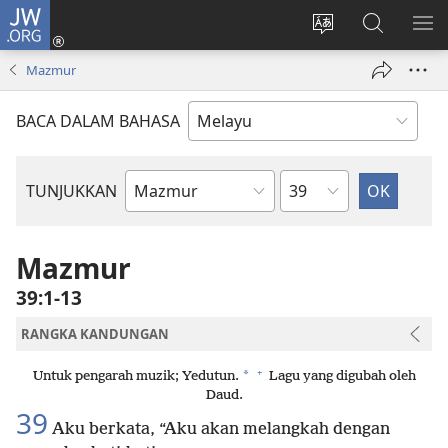
JW.ORG
Log
Masuk
Tukar
Cari
TU
(membuka
bahasa
JW.ORG
ME
Mazmur
tetingkap
laman
baharu)
web
BACA DALAM BAHASA
Bab
TUNJUKKAN
Buku
Bible
Mazmur
39:1-13
RANGKA KANDUNGAN
+
*
Untuk pengarah muzik; Yedutun.
Lagu yang digubah oleh
Daud.
39
Aku berkata, “Aku akan melangkah dengan