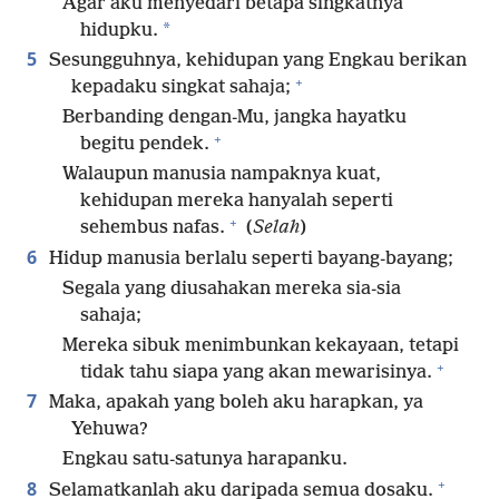
Agar aku menyedari betapa singkatnya
*
hidupku.
5
Sesungguhnya, kehidupan yang Engkau berikan
+
kepadaku singkat sahaja;
Berbanding dengan-Mu, jangka hayatku
+
begitu pendek.
Walaupun manusia nampaknya kuat,
kehidupan mereka hanyalah seperti
+
sehembus nafas.
(
Selah
)
6
Hidup manusia berlalu seperti bayang-bayang;
Segala yang diusahakan mereka sia-sia
sahaja;
Mereka sibuk menimbunkan kekayaan, tetapi
+
tidak tahu siapa yang akan mewarisinya.
7
Maka, apakah yang boleh aku harapkan, ya
Yehuwa?
Engkau satu-satunya harapanku.
+
8
Selamatkanlah aku daripada semua dosaku.