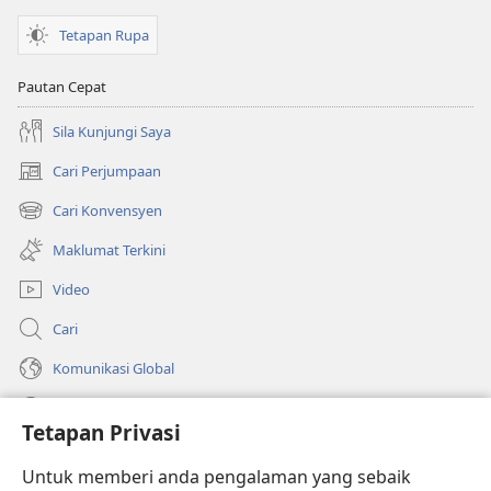
Tetapan Rupa
Pautan Cepat
Sila Kunjungi Saya
Cari Perjumpaan
(membuka
tetingkap
Cari Konvensyen
(membuka
baharu)
tetingkap
Maklumat Terkini
baharu)
Video
Cari
Komunikasi Global
Bantuan
Tetapan Privasi
Sumbangan
(membuka
Untuk memberi anda pengalaman yang sebaik