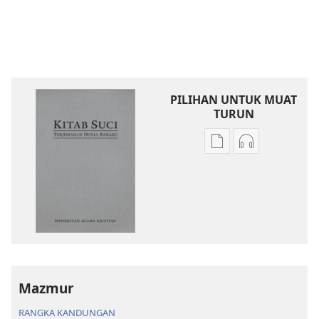
PILIHAN UNTUK MUAT
TURUN
Pilihan
Pilihan
untuk
untuk
memuat
memuat
turun
turun
bahan
audio
terbitan
Kitab
Kitab
Suci
Suci
Terjemahan
Terjemahan
Dunia
Mazmur
Dunia
Baharu
RANGKA KANDUNGAN