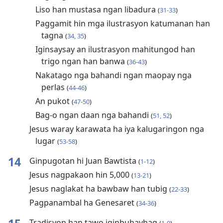
Liso han mustasa ngan libadura
(
31-33
)
Paggamit hin mga ilustrasyon katumanan han
tagna
(
34, 35
)
Iginsaysay an ilustrasyon mahitungod han
trigo ngan han banwa
(
36-43
)
Nakatago nga bahandi ngan maopay nga
perlas
(
44-46
)
An pukot
(
47-50
)
Bag-o ngan daan nga bahandi
(
51, 52
)
Jesus waray karawata ha iya kalugaringon nga
lugar
(
53-58
)
14
Ginpugotan hi Juan Bawtista
(
1-12
)
Jesus nagpakaon hin 5,000
(
13-21
)
Jesus naglakat ha bawbaw han tubig
(
22-33
)
Pagpanambal ha Genesaret
(
34-36
)
Tradisyon han tawo iginbuhayhag