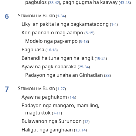
pagbulos
, paghigugma ha kaaway
(
38-42
)
(
43-48
)
6
S
B
ERMON HA
UKID (
1-34
)
Likyi an pakita la nga pagkamatadong
(
1-4
)
Kon paonan-o mag-aampo
(
5-15
)
Modelo nga pag-ampo
(
9-13
)
Pagpuasa
(
16-18
)
Bahandi ha tuna ngan ha langit
(
19-24
)
Ayaw na pagkinabaraka
(
25-34
)
Padayon nga unaha an Ginhadian
(
33
)
7
S
B
ERMON HA
UKID (
1-27
)
Ayaw na paghukom
(
1-6
)
Padayon nga mangaro, mamiling,
magtuktok
(
7-11
)
Bulawanon nga Surundon
(
12
)
Haligot nga ganghaan
(
13, 14
)