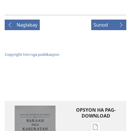
Naglabay
Sunod
Copyright hini nga publikasyon
OPSYON HA PAG-
DOWNLOAD
Opsyon