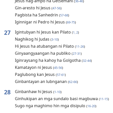
Jesus nag-ampo ha Getsemani
(
36-46
)
Gin-aresto hi Jesus
(
47-56
)
Pagbista ha Sanhedrin
(
57-68
)
Iginnigar ni Pedro hi Jesus
(
69-75
)
27
Igintubyan hi Jesus kan Pilato
(
1, 2
)
Naghikog hi Judas
(
3-10
)
Hi Jesus ha atubangan ni Pilato
(
11-26
)
Ginyaangyaangan ha publiko
(
27-31
)
Iginraysang ha kahoy ha Golgotha
(
32-44
)
Kamatayon ni Jesus
(
45-56
)
Paglubong kan Jesus
(
57-61
)
Ginbantayan an lubnganan
(
62-66
)
28
Ginbanhaw hi Jesus
(
1-10
)
Ginhukipan an mga sundalo basi magbuwa
(
11-15
)
Sugo nga maghimo hin mga disipulo
(
16-20
)