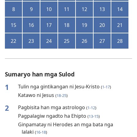
8
9
10
11
12
13
14
15
16
17
18
19
20
21
22
23
24
25
26
27
28
Sumaryo han mga Sulod
1
Tulin nga gintikangan ni Jesu-Kristo
(
1-17
)
Katawo ni Jesus
(
18-25
)
2
Pagbisita han mga astrologo
(
1-12
)
Pagpalagiw ngadto ha Ehipto
(
13-15
)
Ginpamatay ni Herodes an mga bata nga
lalaki
(
16-18
)