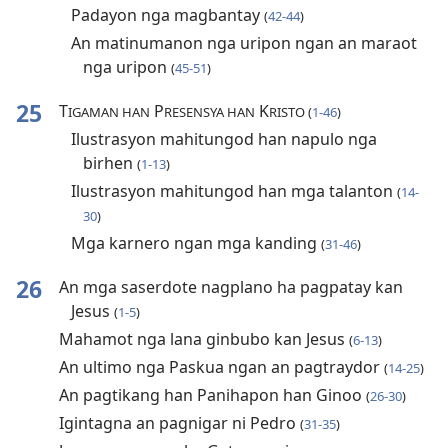
Padayon nga magbantay
(
42-44
)
An matinumanon nga uripon ngan an maraot
nga uripon
(
45-51
)
25
T
P
K
IGAMAN HAN
RESENSYA HAN
RISTO (
1-46
)
Ilustrasyon mahitungod han napulo nga
birhen
(
1-13
)
Ilustrasyon mahitungod han mga talanton
(
14-
30
)
Mga karnero ngan mga kanding
(
31-46
)
26
An mga saserdote nagplano ha pagpatay kan
Jesus
(
1-5
)
Mahamot nga lana ginbubo kan Jesus
(
6-13
)
An ultimo nga Paskua ngan an pagtraydor
(
14-25
)
An pagtikang han Panihapon han Ginoo
(
26-30
)
Igintagna an pagnigar ni Pedro
(
31-35
)