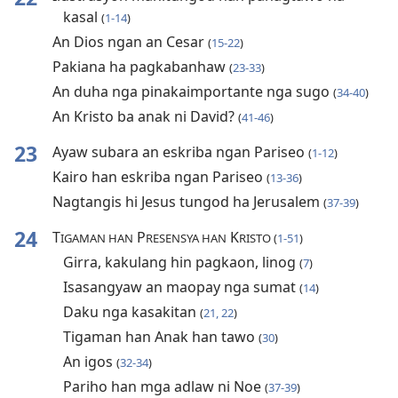
kasal
(
1-14
)
An Dios ngan an Cesar
(
15-22
)
Pakiana ha pagkabanhaw
(
23-33
)
An duha nga pinakaimportante nga sugo
(
34-40
)
An Kristo ba anak ni David?
(
41-46
)
23
Ayaw subara an eskriba ngan Pariseo
(
1-12
)
Kairo han eskriba ngan Pariseo
(
13-36
)
Nagtangis hi Jesus tungod ha Jerusalem
(
37-39
)
24
T
P
K
IGAMAN HAN
RESENSYA HAN
RISTO (
1-51
)
Girra, kakulang hin pagkaon, linog
(
7
)
Isasangyaw an maopay nga sumat
(
14
)
Daku nga kasakitan
(
21, 22
)
Tigaman han Anak han tawo
(
30
)
An igos
(
32-34
)
Pariho han mga adlaw ni Noe
(
37-39
)