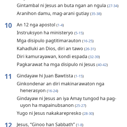
Gintambal ni Jesus an buta ngan an ngula
(
27-34
)
Aranihon damu, mag-arani gutiay
(
35-38
)
10
An 12 nga apostol
(
1-4
)
Instruksyon ha ministeryo
(
5-15
)
Mga disipulo pagtitimarauton
(
16-25
)
Kahadluki an Dios, diri an tawo
(
26-31
)
Diri kamurayawan, kondi espada
(
32-39
)
Pagkarawat ha mga disipulo ni Jesus
(
40-42
)
11
Gindayaw hi Juan Bawtista
(
1-15
)
Ginkondenar an diri makinarawaton nga
henerasyon
(
16-24
)
Gindayaw ni Jesus an iya Amay tungod ha pag-
uyon ha mapainubsanon
(
25-27
)
Yugo ni Jesus nakakarepresko
(
28-30
)
12
Jesus, “Ginoo han Sabbath”
(
1-8
)