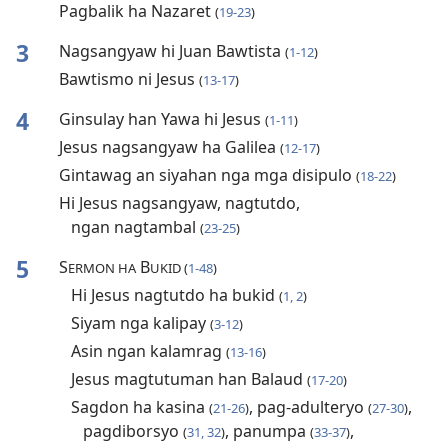
Pagbalik ha Nazaret
(
19-23
)
3
Nagsangyaw hi Juan Bawtista
(
1-12
)
Bawtismo ni Jesus
(
13-17
)
4
Ginsulay han Yawa hi Jesus
(
1-11
)
Jesus nagsangyaw ha Galilea
(
12-17
)
Gintawag an siyahan nga mga disipulo
(
18-22
)
Hi Jesus nagsangyaw, nagtutdo,
ngan nagtambal
(
23-25
)
5
S
B
ERMON HA
UKID (
1-48
)
Hi Jesus nagtutdo ha bukid
(
1, 2
)
Siyam nga kalipay
(
3-12
)
Asin ngan kalamrag
(
13-16
)
Jesus magtutuman han Balaud
(
17-20
)
Sagdon ha kasina
, pag-adulteryo
,
(
21-26
)
(
27-30
)
pagdiborsyo
, panumpa
,
(
31, 32
)
(
33-37
)