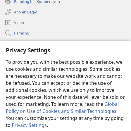
Pamiling hin Kombensyon
(opens
window)
new
Ano an Bag-o?
window)
Video
Pamiling
Impormasyon Para ha mga Opisyal han Gobyerno
Privacy Settings
Donasyon
(opens
To provide you with the best possible experience, we
new
use cookies and similar technologies. Some cookies
window)
Watchtower ONLINE LIBRARY
are necessary to make our website work and cannot
(opens
be refused. You can accept or decline the use of
new
®
JW Hub
window)
additional cookies, which we use only to improve
(opens
new
your experience. None of this data will ever be sold or
window)
used for marketing. To learn more, read the
Global
Policy on Use of Cookies and Similar Technologies
.
You can customize your settings at any time by going
Copyright
© 2026 Watch Tower Bible and Tract Society of Pennsylvania.
MGA KONDISYON HA PAGGAMIT
|
PRIVACY POLICY
|
PRIVACY
to
Privacy Settings
.
Ip
SETTINGS