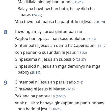
Makikilala pinaagi han bunga
(
15-23
)
Balay ha bawbaw han bato, balay dida ha
baras
(
24-27
)
Mga tawo nahipausa ha pagtutdo ni Jesus
(
28, 29
)
8
Tawo nga may liprosi gintambal
(
1-4
)
Pagtoo han opisyal han kasundalohan
(
5-13
)
Gintambal ni Jesus an damu ha Capernaum
(
14-17
)
Kon paonan-o susundan hi Jesus
(
18-22
)
Ginpakalma ni Jesus an subasko
(
23-27
)
Ginpasulod ni Jesus an mga demonyo ha mga
baboy
(
28-34
)
9
Gintambal ni Jesus an paralisado
(
1-8
)
Gintawag ni Jesus hi Mateo
(
9-13
)
Pakiana ha pagpuasa
(
14-17
)
Anak ni Jairo; babaye ginkaptan an pantungbaw
nga bado ni Jesus
(
18-26
)