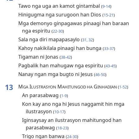
Tawo nga uga an kamot gintambal
(
9-14
)
Hinigugma nga surugoon han Dios
(
15-21
)
Mga demonyo ginpagawas pinaagi han baraan
nga espiritu
(
22-30
)
Sala nga diri mapapasaylo
(
31, 32
)
Kahoy nakikilala pinaagi han bunga
(
33-37
)
Tigaman ni Jonas
(
38-42
)
Pagbalik han mahugaw nga espiritu
(
43-45
)
Nanay ngan mga bugto ni Jesus
(
46-50
)
13
M
I
M
G
GA
LUSTRASYON
AHITUNGOD HA
INHADIAN (
1-52
)
An parasabwag
(
1-9
)
Kon kay ano nga hi Jesus naggamit hin mga
ilustrasyon
(
10-17
)
Iginsaysay an ilustrasyon mahitungod han
parasabwag
(
18-23
)
Trigo ngan banwa
(
24-30
)