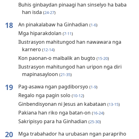
Buhis ginbaydan pinaagi han sinselyo ha baba
han isda
(
24-27
)
18
An pinakalabaw ha Ginhadian
(
1-6
)
Mga hiparakdolan
(
7-11
)
Ilustrasyon mahitungod han nawawara nga
karnero
(
12-14
)
Kon paonan-o maibalik an bugto
(
15-20
)
Ilustrasyon mahitungod han uripon nga diri
mapinasayloon
(
21-35
)
19
Pag-asawa ngan pagdiborsyo
(
1-9
)
Regalo nga pagin solo
(
10-12
)
Ginbendisyonan ni Jesus an kabataan
(
13-15
)
Pakiana han riko nga batan-on
(
16-24
)
Sakripisyo para ha Ginhadian
(
25-30
)
20
Mga trabahador ha urubasan ngan parapriho