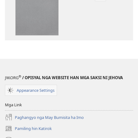
ha
pag-
download
hin
digital
nga
mga
publikasyon
Bag-
o
®
JW.ORG
/ OPISYAL NGA WEBSITE HAN MGA SAKSI NI JEHOVA
nga
Kalibotan
Appearance Settings
nga
Hubad
Mga Link
han
Baraan
Paghangyo nga May Bumisita ha Imo
nga
Pamiling hin Katirok
(opens
Kasuratan
new