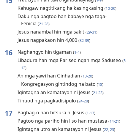
15
(
1-9
)
Kahugaw nagtitikang ha kasingkasing
(
10-20
)
Daku nga pagtoo han babaye nga taga-
Fenicia
(
21-28
)
Jesus nanambal hin mga sakit
(
29-31
)
Jesus nagpakaon hin 4,000
(
32-39
)
16
Naghangyo hin tigaman
(
1-4
)
Libadura han mga Pariseo ngan mga Saduseo
(
5-
12
)
An mga yawi han Ginhadian
(
13-20
)
Kongregasyon gintindog ha bato
(
18
)
Igintagna an kamatayon ni Jesus
(
21-23
)
Tinuod nga pagkadisipulo
(
24-28
)
17
Pagbag-o han hitsura ni Jesus
(
1-13
)
Pagtoo nga pariho hin liso han mustasa
(
14-21
)
Igintagna utro an kamatayon ni Jesus
(
22, 23
)