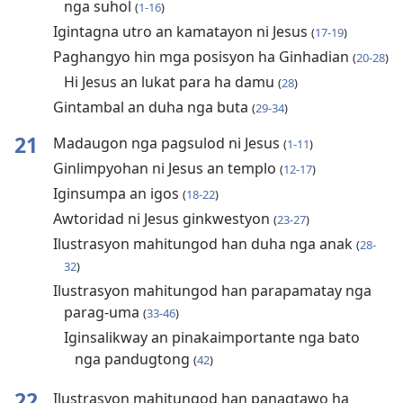
nga suhol
(
1-16
)
Igintagna utro an kamatayon ni Jesus
(
17-19
)
Paghangyo hin mga posisyon ha Ginhadian
(
20-28
)
Hi Jesus an lukat para ha damu
(
28
)
Gintambal an duha nga buta
(
29-34
)
21
Madaugon nga pagsulod ni Jesus
(
1-11
)
Ginlimpyohan ni Jesus an templo
(
12-17
)
Iginsumpa an igos
(
18-22
)
Awtoridad ni Jesus ginkwestyon
(
23-27
)
Ilustrasyon mahitungod han duha nga anak
(
28-
32
)
Ilustrasyon mahitungod han parapamatay nga
parag-uma
(
33-46
)
Iginsalikway an pinakaimportante nga bato
nga pandugtong
(
42
)
22
Ilustrasyon mahitungod han panagtawo ha