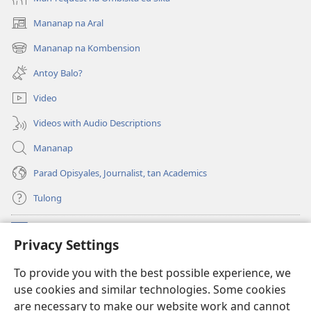
Mananap na Aral
(opens
new
Mananap na Kombension
(opens
window)
new
Antoy Balo?
window)
Video
Videos with Audio Descriptions
Mananap
Parad Opisyales, Journalist, tan Academics
Tulong
Donasyon
(opens
Privacy Settings
new
window)
Watchtower ONLINE YA LIBRARYA™
To provide you with the best possible experience, we
(opens
use cookies and similar technologies. Some cookies
new
®
JW Hub
window)
are necessary to make our website work and cannot
(opens