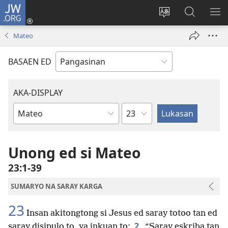
JW.ORG
Man-
log
Salatan
Mananap
IP
In
so
ed
SO
Mateo
(opens
lenguahe
JW.ORG
ME
new
na
BASAEN ED
window)
site
AKA-DISPLAY
Kapitulo
Libro
na
Biblia
Unong ed si Mateo
23:1-39
SUMARYO NA SARAY KARGA
23
Insan akitongtong si Jesus ed saray totoo tan ed
2
saray disipulo to, ya inkuan to:
“Saray eskriba tan