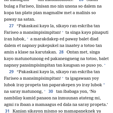
bulag a Fariseo, linisan mo nin unona so dalem na
kopa tan plato pian magmaliw met a malinis so
paway na satan.
27
“Pakaskasi kayo la, sikayo ran eskriba tan
+
Fariseo a mansimpisimpitan!
ta singa kayo pinaputi
+
iran lubok,
a marakdakep ed paway balet diad
dalem et napnoy pukepukel na inaatey a totoo tan
28
amin a klase na karutakan.
Ontan met, singa
kayo matunotunong ed pakanengneng na totoo, balet
+
napnoy pansimpisimpitan tan kaugsan so puso yo.
29
“Pakaskasi kayo la, sikayo ran eskriba tan
+
Fariseo a mansimpisimpitan!
ta igagawaan yoy
*
lubok iray propeta tan paparakepen yo iray lubok
+
30
na saray matunong,
tan ibabaga yon, ‘No
nambilay kamid panaon na inmuunan atateng mi,
agmi ra ibaan a mamaagus ed dala na saray propeta.’
31
Kanian sikayon mismo so mamapaneknek ya