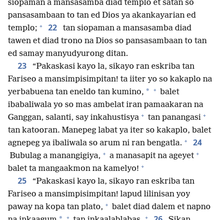
siopaman a mansasamba diad templo et satan so
pansasambaan to tan ed Dios ya akankayarian ed
+
22
templo;
tan siopaman a mansasamba diad
tawen et diad trono na Dios so pansasambaan to tan
ed samay manyudyurong ditan.
23
“Pakaskasi kayo la, sikayo ran eskriba tan
Fariseo a mansimpisimpitan! ta iiter yo so kakaplo na
+
*
yerbabuena tan eneldo tan kumino,
balet
ibabaliwala yo so mas ambelat iran pamaakaran na
+
+
Ganggan, salanti, say inkahustisya
tan panangasi
tan katooran. Manepeg labat ya iter so kakaplo, balet
+
24
agnepeg ya ibaliwala so arum ni ran bengatla.
+
+
Bubulag a manangigiya,
a manasapit na ageyet
+
balet ta mangaakmon na kamelyo!
25
“Pakaskasi kayo la, sikayo ran eskriba tan
Fariseo a mansimpisimpitan! lapud lilinisan yoy
+
paway na kopa tan plato,
balet diad dalem et napno
+
+
26
*
na inkaagum
tan inkaalablabas.
Sikan