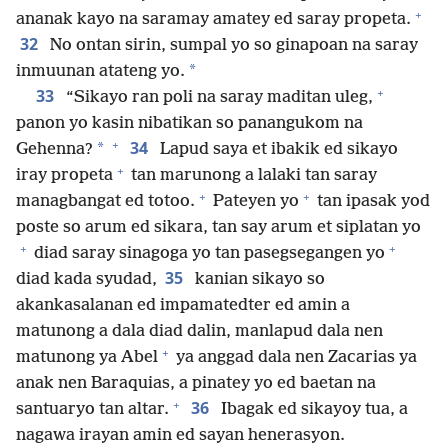
+
ananak kayo na saramay amatey ed saray propeta.
32
No ontan sirin, sumpal yo so ginapoan na saray
*
inmuunan atateng yo.
+
33
“Sikayo ran poli na saray maditan uleg,
panon yo kasin nibatikan so panangukom na
+
34
*
Gehenna?
Lapud saya et ibakik ed sikayo
+
iray propeta
tan marunong a lalaki tan saray
+
+
managbangat ed totoo.
Pateyen yo
tan ipasak yod
poste so arum ed sikara, tan say arum et siplatan yo
+
+
diad saray sinagoga yo tan pasegsegangen yo
35
diad kada syudad,
kanian sikayo so
akankasalanan ed impamatedter ed amin a
matunong a dala diad dalin, manlapud dala nen
+
matunong ya Abel
ya anggad dala nen Zacarias ya
anak nen Baraquias, a pinatey yo ed baetan na
+
36
santuaryo tan altar.
Ibagak ed sikayoy tua, a
nagawa irayan amin ed sayan henerasyon.