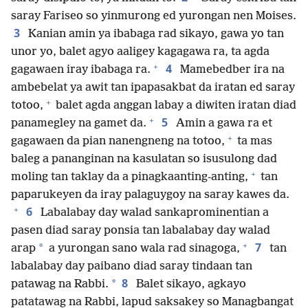
saray Fariseo so yinmurong ed yurongan nen Moises.
3
Kanian amin ya ibabaga rad sikayo, gawa yo tan
unor yo, balet agyo aaligey kagagawa ra, ta agda
+
4
gagawaen iray ibabaga ra.
Mamebedber ira na
ambebelat ya awit tan ipapasakbat da iratan ed saray
+
totoo,
balet agda anggan labay a diwiten iratan diad
+
5
panamegley na gamet da.
Amin a gawa ra et
+
gagawaen da pian nanengneng na totoo,
ta mas
baleg a pananginan na kasulatan so isusulong dad
+
moling tan taklay da a pinagkaanting-anting,
tan
paparukeyen da iray palaguygoy na saray kawes da.
+
6
Labalabay day walad sankaprominentian a
pasen diad saray ponsia tan labalabay day walad
+
7
*
arap
a yurongan sano wala rad sinagoga,
tan
labalabay day paibano diad saray tindaan tan
8
*
patawag na Rabbi.
Balet sikayo, agkayo
patatawag na Rabbi, lapud saksakey so Managbangat