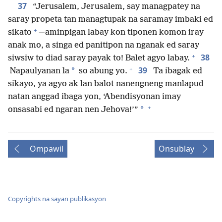
37
“Jerusalem, Jerusalem, say managpatey na
saray propeta tan managtupak na saramay imbaki ed
+
sikato
—aminpigan labay kon tiponen komon iray
anak mo, a singa ed panitipon na nganak ed saray
+
38
siwsiw to diad saray payak to! Balet agyo labay.
+
39
*
Napaulyanan la
so abung yo.
Ta ibagak ed
sikayo, ya agyo ak lan balot nanengneng manlapud
natan anggad ibaga yon, ‘Abendisyonan imay
+
*
onsasabi ed ngaran nen Jehova!’”
Ompawil
Onsublay
Copyrights na sayan publikasyon