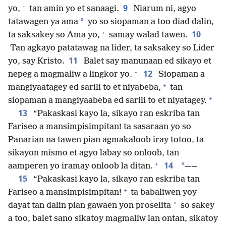
+
9
yo,
tan amin yo et sanaagi.
Niarum ni, agyo
*
tatawagen ya ama
yo so siopaman a too diad dalin,
+
10
ta saksakey so Ama yo,
samay walad tawen.
Tan agkayo patatawag na lider, ta saksakey so Lider
11
yo, say Kristo.
Balet say manunaan ed sikayo et
+
12
nepeg a magmaliw a lingkor yo.
Siopaman a
+
mangiyaatagey ed sarili to et niyabeba,
tan
+
siopaman a mangiyaabeba ed sarili to et niyatagey.
13
“Pakaskasi kayo la, sikayo ran eskriba tan
Fariseo a mansimpisimpitan! ta sasaraan yo so
Panarian na tawen pian agmakaloob iray totoo, ta
sikayon mismo et agyo labay so onloob, tan
+
14
*
aamperen yo iramay onloob la ditan.
——
15
“Pakaskasi kayo la, sikayo ran eskriba tan
+
Fariseo a mansimpisimpitan!
ta babaliwen yoy
*
dayat tan dalin pian gawaen yon proselita
so sakey
a too, balet sano sikatoy magmaliw lan ontan, sikatoy