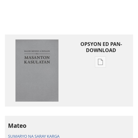
OPSYON ED PAN-
DOWNLOAD
Opsyon
ed
pan-
download
na
publikasyon
Balon
Mundo
a
Mateo
Patalos
SUMARYO NA SARAY KARGA