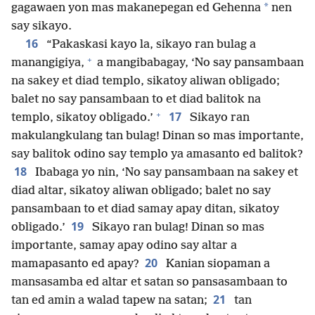
*
gagawaen yon mas makanepegan ed Gehenna
nen
say sikayo.
16
“Pakaskasi kayo la, sikayo ran bulag a
+
manangigiya,
a mangibabagay, ‘No say pansambaan
na sakey et diad templo, sikatoy aliwan obligado;
balet no say pansambaan to et diad balitok na
+
17
templo, sikatoy obligado.’
Sikayo ran
makulangkulang tan bulag! Dinan so mas importante,
say balitok odino say templo ya amasanto ed balitok?
18
Ibabaga yo nin, ‘No say pansambaan na sakey et
diad altar, sikatoy aliwan obligado; balet no say
pansambaan to et diad samay apay ditan, sikatoy
19
obligado.’
Sikayo ran bulag! Dinan so mas
importante, samay apay odino say altar a
20
mamapasanto ed apay?
Kanian siopaman a
mansasamba ed altar et satan so pansasambaan to
21
tan ed amin a walad tapew na satan;
tan