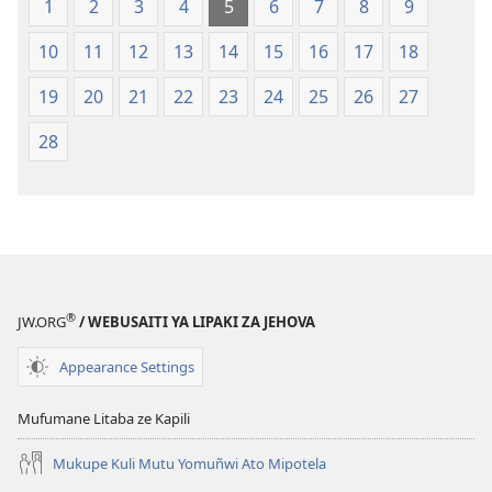
1
2
3
4
5
6
7
8
9
10
11
12
13
14
15
16
17
18
19
20
21
22
23
24
25
26
27
28
®
JW.ORG
/ WEBUSAITI YA LIPAKI ZA JEHOVA
Appearance Settings
Mufumane Litaba ze Kapili
Mukupe Kuli Mutu Yomuñwi Ato Mipotela