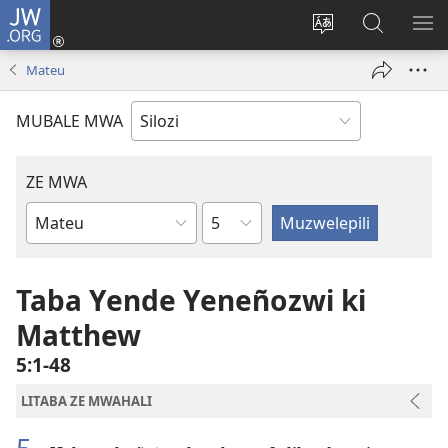
JW.ORG
Mukene
(opens
Mu
Mubate
MU
new
cince
Litaba
LIT
Mateu
window)
puo
fa
ZEL
JW.ORG
TE
MUBALE MWA
ZE MWA
Chapter
Buka
ya
Bibele
Taba Yende Yeneñozwi ki
Matthew
5:1-48
LITABA ZE MWAHALI