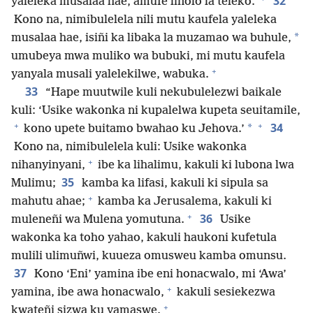
32
yaleleka musalaa hae, amufe liñolo la teleko.’
Kono na, nimibulelela nili mutu kaufela yaleleka
*
musalaa hae, isiñi ka libaka la muzamao wa buhule,
umubeya mwa muliko wa bubuki, mi mutu kaufela
+
yanyala musali yalelekilwe, wabuka.
33
“Hape muutwile kuli nekubulelezwi baikale
kuli: ‘Usike wakonka ni kupalelwa kupeta seuitamile,
+
+
34
*
kono upete buitamo bwahao ku Jehova.’
Kono na, nimibulelela kuli: Usike wakonka
+
nihanyinyani,
ibe ka lihalimu, kakuli ki lubona lwa
35
Mulimu;
kamba ka lifasi, kakuli ki sipula sa
+
mahutu ahae;
kamba ka Jerusalema, kakuli ki
+
36
muleneñi wa Mulena yomutuna.
Usike
wakonka ka toho yahao, kakuli haukoni kufetula
mulili ulimuñwi, kuueza omusweu kamba omunsu.
37
Kono ‘Eni’ yamina ibe eni honacwalo, mi ‘Awa’
+
yamina, ibe awa honacwalo,
kakuli sesiekezwa
+
kwateñi sizwa ku yamaswe.