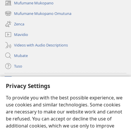
Mufumane Mukopano
(opens
new
Mufumane Mukopano Omutuna
(opens
window)
new
Zenca
window)
Mavidio
Videos with Audio Descriptions
Mubate
Tuso
Linubu
(opens
Privacy Settings
new
window)
Sifalana sa fa Intaneti sa Watchtower
To provide you with the best possible experience, we
(opens
use cookies and similar technologies. Some cookies
new
®
JW Hub
window)
are necessary to make our website work and cannot
(opens
be refused. You can accept or decline the use of
new
®
Progilamu ya
JW Library
window)
additional cookies, which we use only to improve