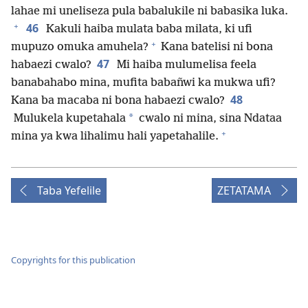
lahae mi uneliseza pula babalukile ni babasika luka.
+
46
Kakuli haiba mulata baba milata, ki ufi
+
mupuzo omuka amuhela?
Kana batelisi ni bona
47
habaezi cwalo?
Mi haiba mulumelisa feela
banabahabo mina, mufita babañwi ka mukwa ufi?
48
Kana ba macaba ni bona habaezi cwalo?
*
Mulukela kupetahala
cwalo ni mina, sina Ndataa
+
mina ya kwa lihalimu hali yapetahalile.
Taba Yefelile
ZETATAMA
Copyrights for this publication