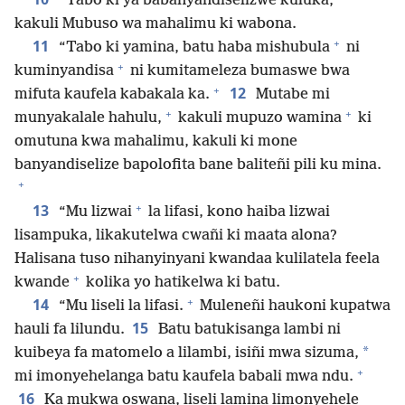
“Tabo ki ya babanyandiselizwe kuluka,
kakuli Mubuso wa mahalimu ki wabona.
+
11
“Tabo ki yamina, batu haba mishubula
ni
+
kuminyandisa
ni kumitameleza bumaswe bwa
+
12
mifuta kaufela kabakala ka.
Mutabe mi
+
+
munyakalale hahulu,
kakuli mupuzo wamina
ki
omutuna kwa mahalimu, kakuli ki mone
banyandiselize bapolofita bane baliteñi pili ku mina.
+
+
13
“Mu lizwai
la lifasi, kono haiba lizwai
lisampuka, likakutelwa cwañi ki maata alona?
Halisana tuso nihanyinyani kwandaa kulilatela feela
+
kwande
kolika yo hatikelwa ki batu.
+
14
“Mu liseli la lifasi.
Muleneñi haukoni kupatwa
15
hauli fa lilundu.
Batu batukisanga lambi ni
*
kuibeya fa matomelo a lilambi, isiñi mwa sizuma,
+
mi imonyehelanga batu kaufela babali mwa ndu.
16
Ka mukwa oswana, liseli lamina limonyehele