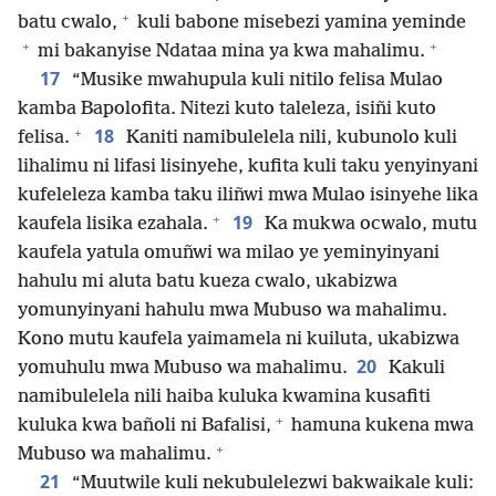
+
batu cwalo,
kuli babone misebezi yamina yeminde
+
+
mi bakanyise Ndataa mina ya kwa mahalimu.
17
“Musike mwahupula kuli nitilo felisa Mulao
kamba Bapolofita. Nitezi kuto taleleza, isiñi kuto
+
18
felisa.
Kaniti namibulelela nili, kubunolo kuli
lihalimu ni lifasi lisinyehe, kufita kuli taku yenyinyani
kufeleleza kamba taku iliñwi mwa Mulao isinyehe lika
+
19
kaufela lisika ezahala.
Ka mukwa ocwalo, mutu
kaufela yatula omuñwi wa milao ye yeminyinyani
hahulu mi aluta batu kueza cwalo, ukabizwa
yomunyinyani hahulu mwa Mubuso wa mahalimu.
Kono mutu kaufela yaimamela ni kuiluta, ukabizwa
20
yomuhulu mwa Mubuso wa mahalimu.
Kakuli
namibulelela nili haiba kuluka kwamina kusafiti
+
kuluka kwa bañoli ni Bafalisi,
hamuna kukena mwa
+
Mubuso wa mahalimu.
21
“Muutwile kuli nekubulelezwi bakwaikale kuli: