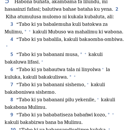
5
Habona buñata, akambama fa lilundu, mi
2
hasaainzi fafasi; balutiwa bahae bataha ku yena.
Kiha atumulusa mulomo ni kukala kubaluta, ali:
3
“Tabo ki ya babalemuha kuli batokwa za
+
*
Mulimu,
kakuli Mubuso wa mahalimu ki wabona.
4
“Tabo ki ya babalila, kakuli bakaomba-ombiwa.
+
+
5
*
“Tabo ki ya babanani musa,
kakuli
+
bakaluwa lifasi.
+
6
“Tabo ki ya babautwa tala ni linyolwa
la
+
*
kuluka, kakuli bakakuliswa.
+
7
“Tabo ki ya babanani sishemo,
kakuli
bakaboniswa sishemo.
+
8
“Tabo ki ya babanani pilu yekenile,
kakuli
bakabona Mulimu.
+
9
*
“Tabo ki ya bababatiseza babañwi kozo,
kakuli bakabizwa bana ba Mulimu.
+
10