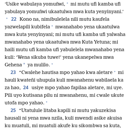
+
‘Usike wabulaya yomuñwi,
mi mutu ufi kamba ufi
yabulaya yomuñwi ukaatulwa mwa kuta yenyinyani.’
+
22
Kono na, nimibulelela nili mutu kaufela
+
yazwelapili kubifela
mwanahabo yena ukaatulwa
mwa kuta yenyinyani; mi mutu ufi kamba ufi yalwaha
mwanahabo yena ukaatulwa mwa Kuta Yetuna; mi
haili mutu ufi kamba ufi yabulelela mwanahabo yena
kuli: ‘Wena sikuba tuwe!’ yena ukanepelwa mwa
+
*
Gehena
ya mulilo.
+
23
“Cwalehe hautisa mpo yahao kwa aletare
mi
hauli kwateñi uhupula kuli mwanahenu wabilaela ka
24
za hao,
usiye mpo yahao fapilaa aletare, mi uye.
Pili uyo kutisana pilu ni mwanahenu, mi cwale ukute
+
utofa mpo yahao.
25
“Utatulule litaba kapili ni mutu yakuzekisa
hausali ni yena mwa nzila, kuli mwendi asike akuisa
ku muatuli, mi muatuli akufe ku sikombwa sa kuta,