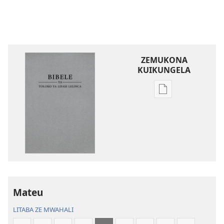
ZEMUKONA
KUIKUNGELA
Mukete
mufuta
omubata
kuikungela
Bibele
ya
Toloko
ya
Lifasi
Mateu
Lelinca
LITABA ZE MWAHALI