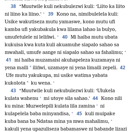
38
“Muutwile kuli nekubulezwi kuli: ‘Liito ka liito
+
39
ni liino ka liino.’
Kono na, nimibulelela kuli:
Usike wakutiseza mutu yamaswe, kono mutu ufi
kamba ufi yakubakula kwa lilama lahao la bulyo,
+
40
umufetulele ni leliñwi.
Mi haiba mutu ubata
kukuisa kwa kuta kuli akuamuhe siapalo sahao sa
+
mwahali, umufe aange ni siapalo sahao sa fahalimu;
41
mi haiba muzamaisi akuhapeleza kuzamaya ni
42
*
yena maili
iliñwi, uzamaye ni yena limaili zepeli.
Ufe mutu yakukupa, mi usike watima yabata
+
*
kukolota
ku wena.
43
“Muutwile kuli nekubulezwi kuli: ‘Ulukela
+
44
kulata wahenu
mi utoye sila sahao.’
Kono nili
+
ku mina: Muzwelepili kulata lila zamina
ni
+
45
kulapelela baba minyandisa,
kuli muipake
+
kuba bana ba Ndataa mina ya mwa mahalimu,
kakuli yena upazuliseza babamaswe ni babande lizazi