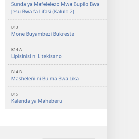
Sunda ya Mafelelezo Mwa Bupilo Bwa
Jesu Bwa fa Lifasi (Kalulo 2)
B13
Mone Buyambezi Bukreste
B14-A
Lipisinisi ni Litekisano
B14-B
Masheleñi ni Buima Bwa Lika
B15
Kalenda ya Maheberu