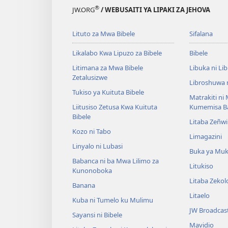
®
JW.ORG
/ WEBUSAITI YA LIPAKI ZA JEHOVA
Lituto za Mwa Bibele
Sifalana
Likalabo Kwa Lipuzo za Bibele
Bibele
Litimana za Mwa Bibele
Libuka ni Li
Zetalusizwe
Libroshuwa 
Tukiso ya Kuituta Bibele
Matrakiti ni
Liitusiso Zetusa Kwa Kuituta
Kumemisa B
Bibele
Litaba Zeñwi
Kozo ni Tabo
Limagazini
Linyalo ni Lubasi
Buka ya Mu
Babanca ni ba Mwa Lilimo za
Litukiso
Kunonoboka
Litaba Zeko
Banana
Litaelo
Kuba ni Tumelo ku Mulimu
JW Broadcas
Sayansi ni Bibele
Mavidio