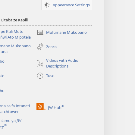
Appearance Settings
itaba ze Kapili
pe Kuli Mutu
Mufumane Mukopano
(opens
ñwi Ato Mipotela
new
mane Mukopano
window)
Zenca
tuna
Videos with Audio
dio
Descriptions
te
Tuso
ubu
lana sa fa Intaneti
®
JW Hub
(opens
Watchtower
new
gilamu ya
JW
window)
®
ary