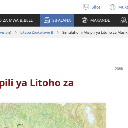
Silozi
Muk
Mukete
(op
puo
ne
O ZA MWA BIBELE
SIFALANA
MAKANDE
wi
vision)
Litaba Zeekelizwe B
Simuluho ni Misipili ya Litoho za Masik
ili ya Litoho za