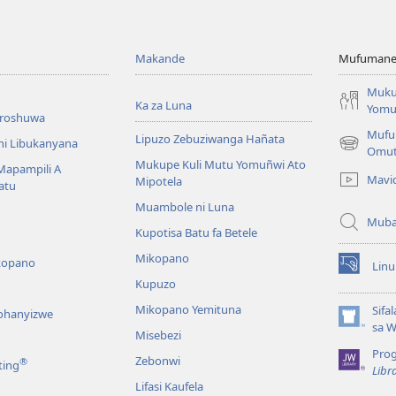
Makande
Mufumane L
Muku
Ka za Luna
Yomu
broshuwa
Mufu
Lipuzo Zebuziwanga Hañata
ni Libukanyana
(opens
Omu
Mukupe Kuli Mutu Yomuñwi Ato
new
 Mapampili A
Mavi
Mipotela
window)
atu
Muambole ni Luna
Muba
Kupotisa Batu fa Betele
Mikopano
kopano
Lin
(opens
Kupuzo
new
window)
Mikopano Yemituna
Sifa
lohanyizwe
(opens
sa 
Misebezi
new
Pro
window)
Zebonwi
®
ting
Libr
Lifasi Kaufela