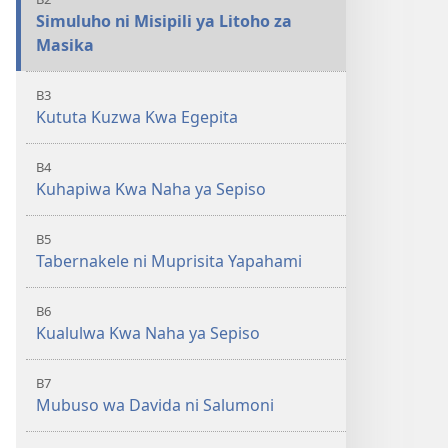
Simuluho ni Misipili ya Litoho za
Masika
B3
Kututa Kuzwa Kwa Egepita
B4
Kuhapiwa Kwa Naha ya Sepiso
B5
Tabernakele ni Muprisita Yapahami
B6
Kualulwa Kwa Naha ya Sepiso
B7
Mubuso wa Davida ni Salumoni