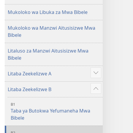
Mukoloko wa Libuka za Mwa Bibele
Mukoloko wa Manzwi Aitusisizwe Mwa
Bibele
Litaluso za Manzwi Aitusisizwe Mwa
Bibele
Litaba Zeekelizwe A
Show
more
Litaba Zeekelizwe B
Show
more
B1
Taba ya Butokwa Yefumaneha Mwa
Bibele
B2