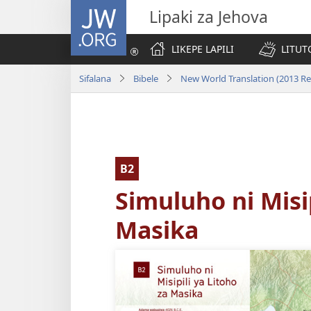
JW.ORG
Lipaki za Jehova
LIKEPE LAPILI
LITUT
Sifalana
Bibele
New World Translation (2013 Re
B2
Simuluho ni Misip
Masika