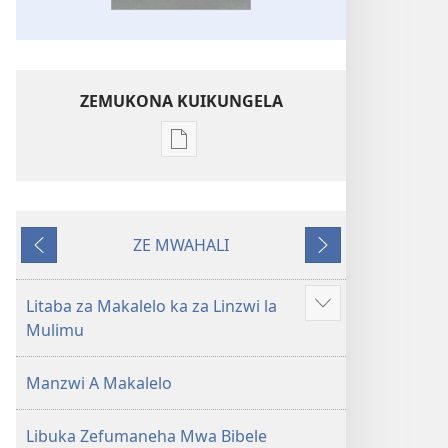
ZEMUKONA KUIKUNGELA
Mukete
mufuta
omubata
kuikungela
ZE MWAHALI
Bibele
Taba
ZETATAMA
ya
Yefelile
Toloko
Litaba za Makalelo ka za Linzwi la
Show
ya
Mulimu
more
Lifasi
Lelinca
Manzwi A Makalelo
Libuka Zefumaneha Mwa Bibele