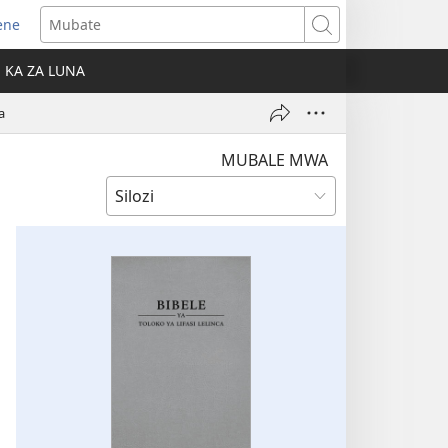
ene
ens
Mubate
w
KA ZA LUNA
ndow)
a
MUBALE MWA