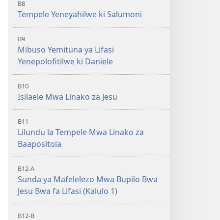
B8
Tempele Yeneyahilwe ki Salumoni
B9
Mibuso Yemituna ya Lifasi
Yenepolofitilwe ki Daniele
B10
Isilaele Mwa Linako za Jesu
B11
Lilundu la Tempele Mwa Linako za
Baapositola
B12-A
Sunda ya Mafelelezo Mwa Bupilo Bwa
Jesu Bwa fa Lifasi (Kalulo 1)
B12-B