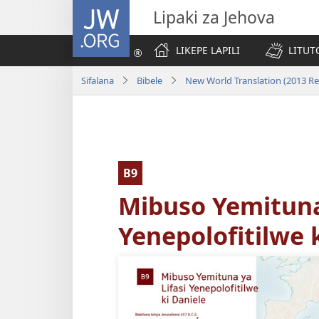
JW.ORG
Lipaki za Jehova
LIKEPE LAPILI
LITUT
Sifalana
Bibele
New World Translation (2013 Re
B9
Mibuso Yemituna 
Yenepolofitilwe 