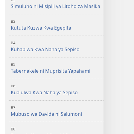
Simuluho ni Misipili ya Litoho za Masika
B3
Kututa Kuzwa Kwa Egepita
B4
Kuhapiwa Kwa Naha ya Sepiso
B5
Tabernakele ni Muprisita Yapahami
B6
Kualulwa Kwa Naha ya Sepiso
B7
Mubuso wa Davida ni Salumoni
B8