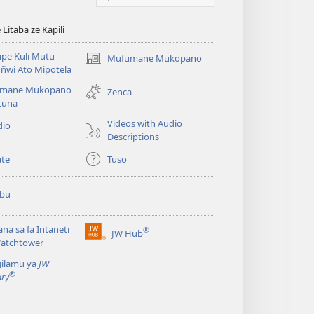
itaba ze Kapili
pe Kuli Mutu
Mufumane Mukopano
(opens
ñwi Ato Mipotela
new
mane Mukopano
window)
Zenca
tuna
Videos with Audio
dio
Descriptions
te
Tuso
ubu
lana sa fa Intaneti
®
JW Hub
(opens
Watchtower
new
gilamu ya
JW
window)
®
ary