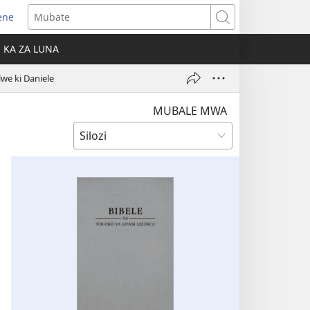
ene
ens
Mubate
w
KA ZA LUNA
ndow)
lwe ki Daniele
MUBALE MWA