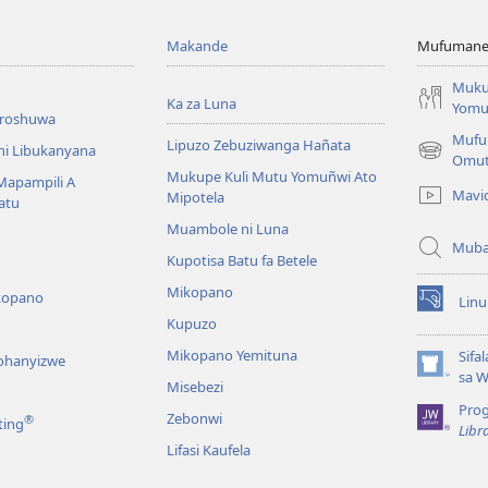
Makande
Mufumane L
Muku
Ka za Luna
Yomu
broshuwa
Mufu
Lipuzo Zebuziwanga Hañata
ni Libukanyana
(opens
Omu
Mukupe Kuli Mutu Yomuñwi Ato
new
 Mapampili A
Mavi
Mipotela
window)
atu
Muambole ni Luna
Muba
Kupotisa Batu fa Betele
Mikopano
kopano
Lin
(opens
Kupuzo
new
window)
Mikopano Yemituna
Sifa
lohanyizwe
(opens
sa 
Misebezi
new
Pro
window)
Zebonwi
®
ting
Libr
Lifasi Kaufela