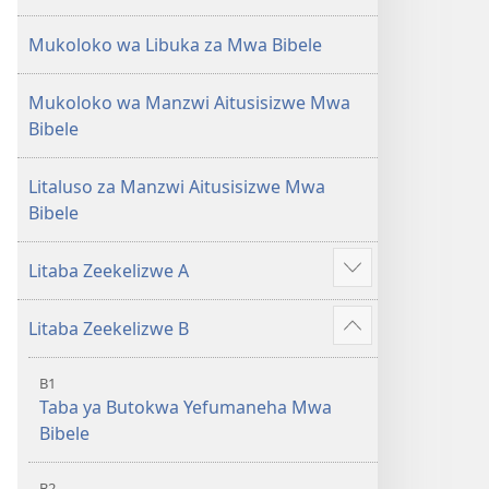
Mukoloko wa Libuka za Mwa Bibele
Mukoloko wa Manzwi Aitusisizwe Mwa
Bibele
Litaluso za Manzwi Aitusisizwe Mwa
Bibele
Litaba Zeekelizwe A
Show
more
Litaba Zeekelizwe B
Show
more
B1
Taba ya Butokwa Yefumaneha Mwa
Bibele
B2