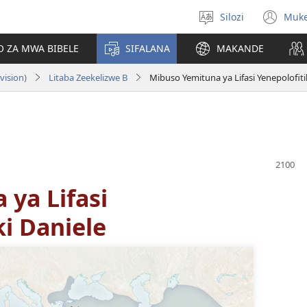
Silozi
Muk
Mukete
(op
puo
ne
O ZA MWA BIBELE
SIFALANA
MAKANDE
wi
vision)
Litaba Zeekelizwe B
Mibuso Yemituna ya Lifasi Yenepolofiti
ya Lifasi
ki Daniele