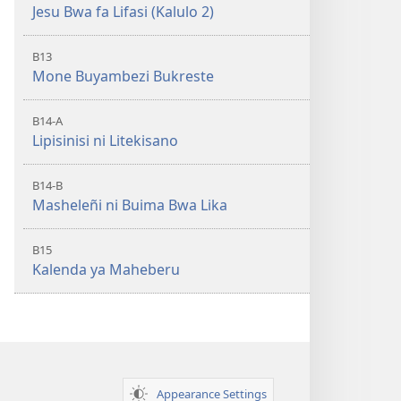
Jesu Bwa fa Lifasi (Kalulo 2)
B13
Mone Buyambezi Bukreste
B14-A
Lipisinisi ni Litekisano
B14-B
Masheleñi ni Buima Bwa Lika
B15
Kalenda ya Maheberu
Appearance Settings