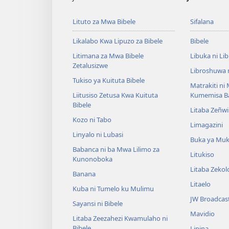
Lituto za Mwa Bibele
Sifalana
Likalabo Kwa Lipuzo za Bibele
Bibele
Litimana za Mwa Bibele
Libuka ni Li
Zetalusizwe
Libroshuwa 
Tukiso ya Kuituta Bibele
Matrakiti ni
Liitusiso Zetusa Kwa Kuituta
Kumemisa B
Bibele
Litaba Zeñwi
Kozo ni Tabo
Limagazini
Linyalo ni Lubasi
Buka ya Mu
Babanca ni ba Mwa Lilimo za
Litukiso
Kunonoboka
Litaba Zeko
Banana
Litaelo
Kuba ni Tumelo ku Mulimu
JW Broadcas
Sayansi ni Bibele
Mavidio
Litaba Zeezahezi Kwamulaho ni
Bibele
Lipina