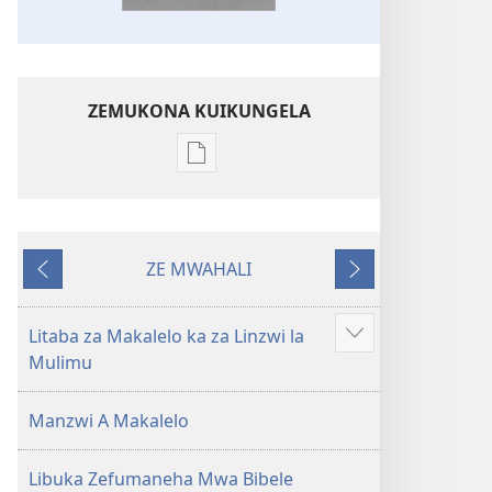
ZEMUKONA KUIKUNGELA
Mukete
mufuta
omubata
kuikungela
ZE MWAHALI
Bibele
Taba
ZETATAMA
ya
Yefelile
Toloko
Litaba za Makalelo ka za Linzwi la
Show
ya
Mulimu
more
Lifasi
Lelinca
Manzwi A Makalelo
Libuka Zefumaneha Mwa Bibele