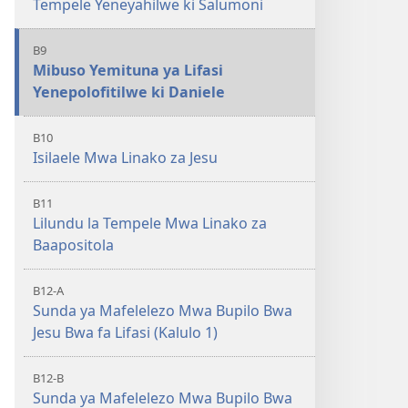
Tempele Yeneyahilwe ki Salumoni
B9
Mibuso Yemituna ya Lifasi
Yenepolofitilwe ki Daniele
B10
Isilaele Mwa Linako za Jesu
B11
Lilundu la Tempele Mwa Linako za
Baapositola
B12-A
Sunda ya Mafelelezo Mwa Bupilo Bwa
Jesu Bwa fa Lifasi (Kalulo 1)
B12-B
Sunda ya Mafelelezo Mwa Bupilo Bwa