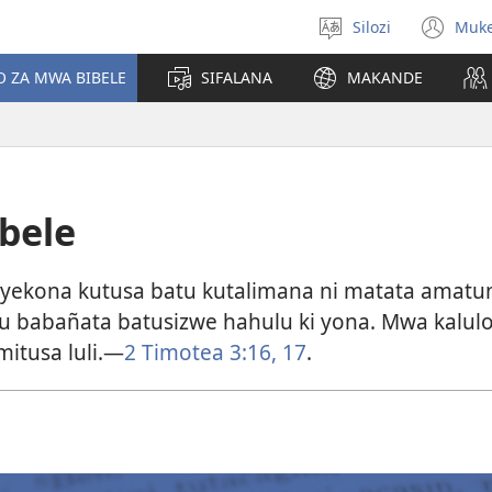
Silozi
Muk
Mukete
(op
puo
ne
O ZA MWA BIBELE
SIFALANA
MAKANDE
wi
bele
u yekona kutusa batu kutalimana ni matata amatu
u babañata batusizwe hahulu ki yona. Mwa kalul
mitusa luli.—
2 Timotea 3:16, 17
.