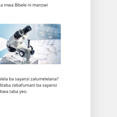
a za mwa Bibele ni manzwi
ulela ba sayansi zalumelelana?
i litaba zebafumani ba sayansi
 bwa taba yeo.