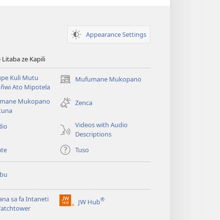
Appearance Settings
itaba ze Kapili
pe Kuli Mutu
Mufumane Mukopano
(opens
ñwi Ato Mipotela
new
mane Mukopano
window)
Zenca
tuna
Videos with Audio
dio
Descriptions
te
Tuso
ubu
lana sa fa Intaneti
®
JW Hub
(opens
Watchtower
new