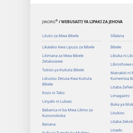
®
JW.ORG
/ WEBUSAITI YA LIPAKI ZA JEHOVA
Lituto za Mwa Bibele
Sifalana
Likalabo Kwa Lipuzo za Bibele
Bibele
Litimana za Mwa Bibele
Libuka ni Li
Zetalusizwe
Libroshuwa 
Tukiso ya Kuituta Bibele
Matrakiti ni
Liitusiso Zetusa Kwa Kuituta
Kumemisa B
Bibele
Litaba Zeñwi
Kozo ni Tabo
Limagazini
Linyalo ni Lubasi
Buka ya Mu
Babanca ni ba Mwa Lilimo za
Litukiso
Kunonoboka
Litaba Zeko
Banana
Litaelo
Kuba ni Tumelo ku Mulimu