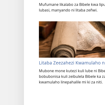
Mufumane likalabo za Bibele kwa lip
lubasi, manyando ni litaba zeñwi.
Litaba Zeezahezi Kwamulaho ni
Mubone mone kutezi kuli lube ni Bib
bobubonisa kuli zeibulela Bibele ka z
kwamulaho linepahalile mi ki za niti.