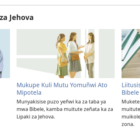
 za Jehova
Mukupe Kuli Mutu Yomuñwi Ato
Liitus
Mipotela
Bibele
Munyakisise puzo yeñwi ka za taba ya
Mukete 
mwa Bibele, kamba muitute zeñata ka za
muitute 
Lipaki za Jehova.
muikole
zona.