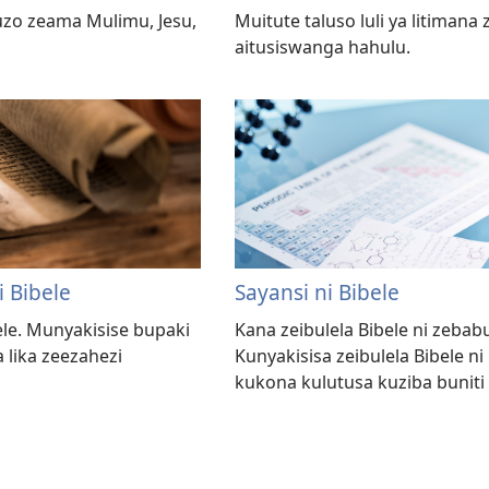
uzo zeama Mulimu, Jesu,
Muitute taluso luli ya litiman
aitusiswanga hahulu.
 Bibele
Sayansi ni Bibele
ele. Munyakisise bupaki
Kana zeibulela Bibele ni zebab
a lika zeezahezi
Kunyakisisa zeibulela Bibele n
kukona kulutusa kuziba buniti