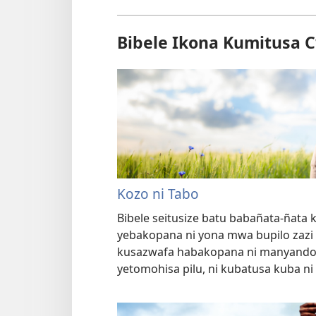
Bibele Ikona Kumitusa 
Kozo ni Tabo
Bibele seitusize batu babañata-ñata k
yebakopana ni yona mwa bupilo zazi 
kusazwafa habakopana ni manyando
yetomohisa pilu, ni kubatusa kuba ni