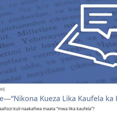
ZWE
zwe—“Nikona Kueza Lika Kaufela ka 
aañozi kuli naakafiwa maata “mwa lika kaufela”?