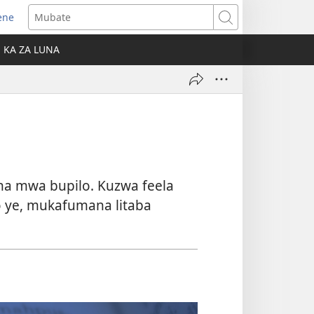
ene
ens
Mubate
w
KA ZA LUNA
ndow)
na mwa bupilo. Kuzwa feela
o ye, mukafumana litaba