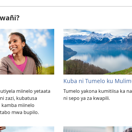
Cwañi?
Kuba ni Tumelo ku Muli
utiyela miinelo yetaata
Tumelo yakona kumitiisa ka na
ni zazi, kubatusa
ni sepo ya za kwapili.
 kamba miinelo
 tabo mwa bupilo.