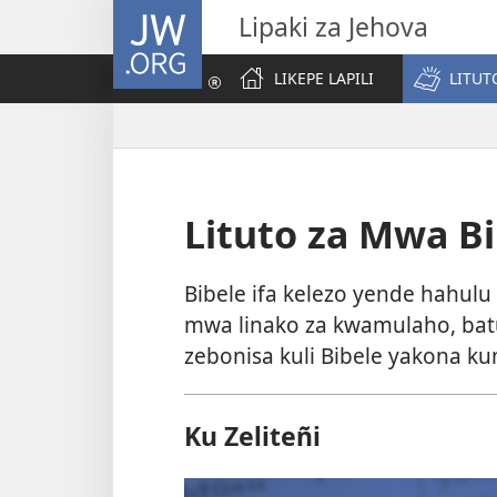
JW.ORG
Lipaki za Jehova
LIKEPE LAPILI
LITUT
Lituto za Mwa Bi
Bibele ifa kelezo yende hahul
mwa linako za kwamulaho, bat
zebonisa kuli Bibele yakona ku
Ku Zeliteñi