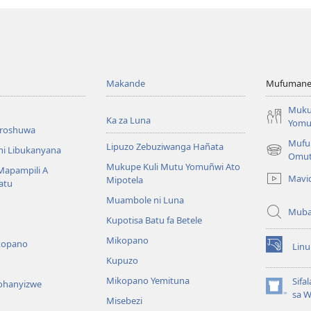
Makande
Mufumane L
Muku
Ka za Luna
Yomu
broshuwa
Mufu
Lipuzo Zebuziwanga Hañata
ni Libukanyana
(opens
Omu
Mukupe Kuli Mutu Yomuñwi Ato
new
 Mapampili A
Mavi
Mipotela
window)
atu
Muambole ni Luna
Muba
Kupotisa Batu fa Betele
Mikopano
kopano
Lin
(opens
Kupuzo
new
window)
Mikopano Yemituna
Sifa
lohanyizwe
(opens
sa 
Misebezi
new