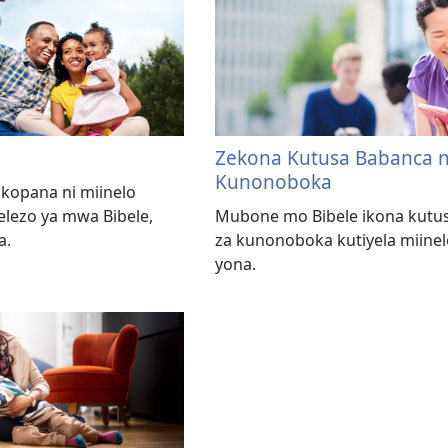
Zekona Kutusa Babanca n
Kunonoboka
kopana ni miinelo
elezo ya mwa Bibele,
Mubone mo Bibele ikona kutus
a.
za kunonoboka kutiyela miine
yona.