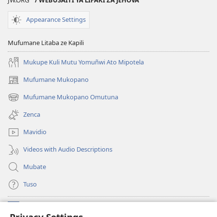
Appearance Settings
Mufumane Litaba ze Kapili
Mukupe Kuli Mutu Yomuñwi Ato Mipotela
Mufumane Mukopano
(opens
new
Mufumane Mukopano Omutuna
(opens
window)
new
Zenca
window)
Mavidio
Videos with Audio Descriptions
Mubate
Tuso
Linubu
(opens