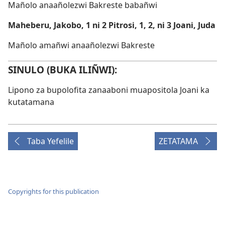
Mañolo anaañolezwi Bakreste babañwi
Maheberu, Jakobo, 1 ni 2 Pitrosi, 1, 2, ni 3 Joani, Juda
Mañolo amañwi anaañolezwi Bakreste
SINULO (BUKA ILIÑWI):
Lipono za bupolofita zanaaboni muapositola Joani ka
kutatamana
Taba Yefelile
ZETATAMA
Copyrights for this publication