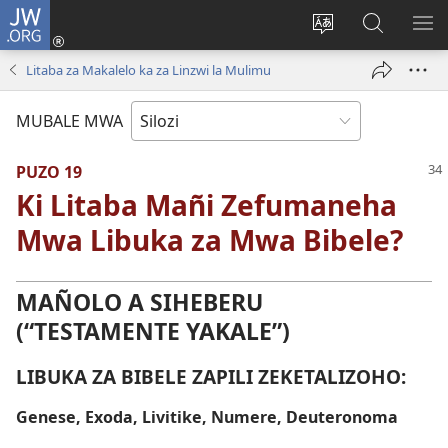
JW.ORG
Mukene
(opens
Mu
Mubate
MU
new
cince
Litaba
LIT
Litaba za Makalelo ka za Linzwi la Mulimu
window)
puo
fa
ZEL
JW.ORG
TE
MUBALE MWA
PUZO 19
Ki Litaba Mañi Zefumaneha
Mwa Libuka za Mwa Bibele?
MAÑOLO A SIHEBERU
(“TESTAMENTE YAKALE”)
LIBUKA ZA BIBELE ZAPILI ZEKETALIZOHO:
Genese, Exoda, Livitike, Numere, Deuteronoma