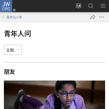
JW.ORG
登
录
更
搜
显
（打
改
索
示
青年与少年
开
网
JW.ORG
菜
新
站
单
青年人问
窗
语
口）
言
朋友