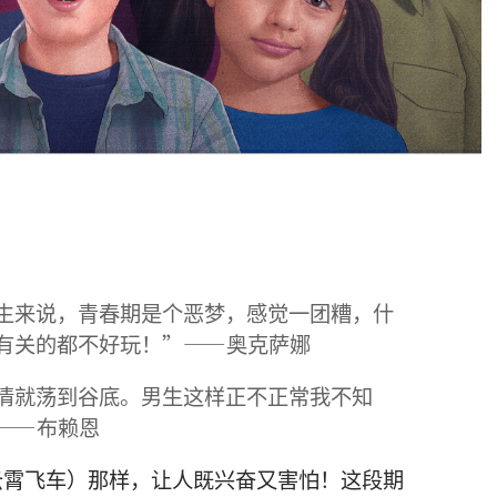
生来说，青春期是个恶梦，感觉一团糟，什
有关的都不好玩！”——奥克萨娜
情就荡到谷底。男生这样正不正常我不知
——布赖恩
云霄飞车）那样，让人既兴奋又害怕！这段期