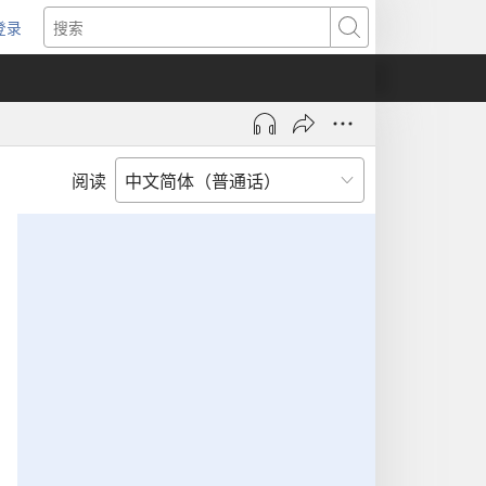
登录
（打
搜
开
索
新
窗
口）
阅读