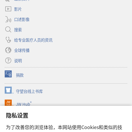
新
口）
窗
影片
口）
口述影像
搜索
给专业医疗人员的资讯
全球传播
说明
捐款
（打
开
新
守望台线上书库
（打
窗
开
口）
®
JW Hub
新
（打
窗
开
隐私设置
口）
JW Library®
新
窗
为了改善您的浏览体验，本网站使用Cookies和类似的技
口）
Watchtower Library