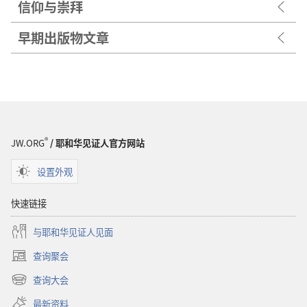
信仰与崇拜
早期出版物文章
®
JW.ORG
/ 耶和华见证人官方网站
设置外观
快速链接
与耶和华见证人见面
查询聚会
（打
开
查询大会
（打
新
开
窗
最新资料