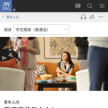
JW.ORG
登
录
更
搜
显
（打
改
索
示
青年人问
开
网
JW.ORG
菜
新
站
单
阅读
窗
语
口）
言
青年人问