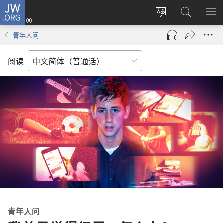
JW.ORG
登
录
更
搜
显
（打
改
索
示
青年人问
开
网
JW.ORG
菜
新
站
单
阅读
窗
语
口）
言
青年人问