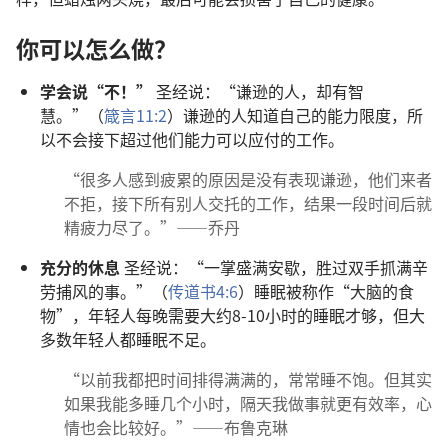
你可以怎么做？
学会说“不！”
圣经说：“谦逊的人，却有智
慧。”（
箴言11:2
）谦逊的人知道自己的能力限度，所
以不会接下超过他们能力可以应付的工作。
“很多人感到疲累的原因是没有表现谦逊，他们来者
不拒，接下所有别人交托的工作，结果一段时间后就
精疲力尽了。”——乔丹
充分的休息
圣经说：“一掌盛满安歇，胜过双手抓满辛
劳捕风的事。”（
传道书4:6
）睡眠被称作“大脑的食
物”，年轻人每晚需要大约8-10小时的睡眠才够，但大
多数年轻人都睡眠不足。
“以前我都把时间排得满满的，常常睡不饱。但其实
如果我能多睡几个小时，隔天我做事就更有效率，心
情也会比较好。”——布鲁克琳