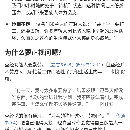
我们24小时随时处于“待机”状态，这种情况让人倍感
压力，长期下来更使人体力透支。
睡眠不足
一位名叫米兰达的年轻人说：“要上学、要打
工、还要去玩，许多年轻人因此陷入晚睡早起的恶性循
环，久而久之这样的生活模式让人感到身心疲惫。”
为什么要正视问题？
圣经劝勉人要勤劳。（
箴言6:6-8；
罗马书12:11
）但圣经并
不赞成人只顾忙着工作而牺牲了其他生活上的事——例如健
康。
“有一天，我有太多事要做了，结果发现自己整天都没
吃东西。那次的经历让我学到，我不应该急着想要完成
每件事，再怎么忙都不该牺牲健康。”——阿什莉
圣经说的很有道理：“活着的狗胜过死了的狮子。”（
传道
书9:4
）把自己逼得太紧，也许当时你会觉得自己像超人一
样，但蜡烛两头烧，最后可能会损害了自己的健康。