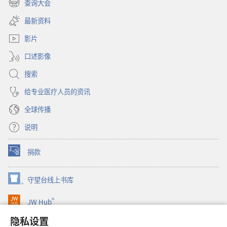
查询大会
（打
新
开
窗
最新资料
新
口）
窗
影片
口）
口述影像
搜索
给专业医疗人员的资讯
全球传播
说明
捐款
（打
开
新
守望台线上书库
（打
窗
开
口）
®
JW Hub
新
（打
窗
开
隐私设置
口）
JW Library®
新