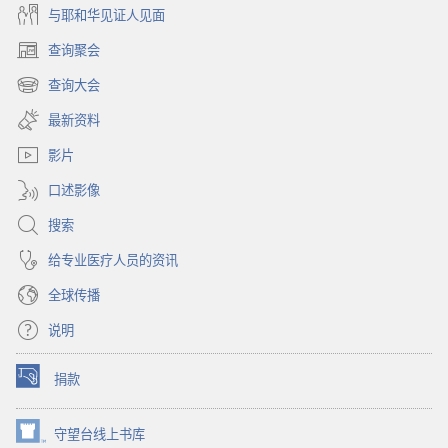
与耶和华见证人见面
查询聚会
（打
开
查询大会
（打
新
开
窗
最新资料
新
口）
窗
影片
口）
口述影像
搜索
给专业医疗人员的资讯
全球传播
说明
捐款
（打
开
新
守望台线上书库
（打
窗