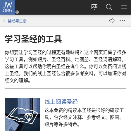
JW.ORG
登
录
更
搜
显
（打
改
索
示
圣经与生活
开
网
JW.ORG
菜
新
站
单
学习圣经的工具
窗
语
口）
言
你想要让学习圣经的过程更有趣味吗？这个网页汇集了很多
学习工具，例如短片、圣经百科、地图册、圣经词语解释。
这些工具可以帮助你明白圣经在说什么。你可以免费阅读线
上圣经。我们的线上圣经包含很多参考资料，可以加深你对
经文的理解。
线上阅读圣经
这本免费的精读本圣经是很好的研读工
具，包含经文注释、参考经文、图画、
短片等许多特色。