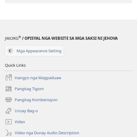
nga
nga
Rebisadong
Rebisadong
Edisyon
Edisyon
sa
sa
New
New
®
JW.ORG
/ OPISYAL NGA WEBSITE SA MGA SAKSI NI JEHOVA
World
World
Translation
Translation
Mga Appearance Setting
of
of
the
the
Quick Links
Holy
Holy
Hangyo nga Magpaduaw
Scriptures)
Scriptures)
Pangitag Tigom
(mo-
open
Pangitag Kombensiyon
(mo-
ug
open
bag-
Unsay Bag-o
ug
ong
bag-
window)
Video
ong
window)
Video nga Dunay Audio Description