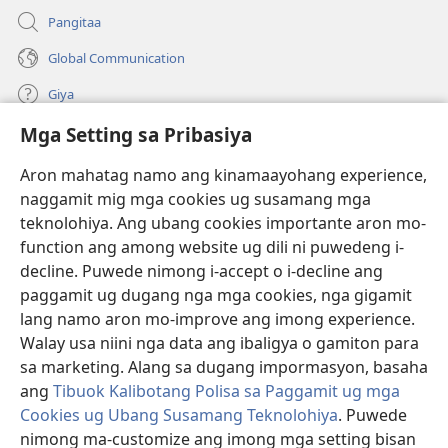
Pangitaa
Global Communication
Giya
Mga Setting sa Pribasiya
Donasyon
(mo-
open
Aron mahatag namo ang kinamaayohang experience,
ug
naggamit mig mga cookies ug susamang mga
Watchtower ONLINE NGA LIBRARYA
(mo-
bag-
teknolohiya. Ang ubang cookies importante aron mo-
open
ong
®
JW Hub
function ang among website ug dili ni puwedeng i-
ug
window)
(mo-
bag-
decline. Puwede nimong i-accept o i-decline ang
open
ong
®
JW Library
ug
paggamit ug dugang nga mga cookies, nga gigamit
window)
bag-
lang namo aron mo-improve ang imong experience.
ong
Watchtower Library
Walay usa niini nga data ang ibaligya o gamiton para
window)
sa marketing. Alang sa dugang impormasyon, basaha
ang
Tibuok Kalibotang Polisa sa Paggamit ug mga
Cookies ug Ubang Susamang Teknolohiya
. Puwede
nimong ma-customize ang imong mga setting bisan
Copyright
© 2026 Watch Tower Bible and Tract Society of Pennsylvania.