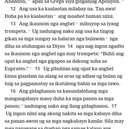
*
*
Abaddon,
apan sa Grego siya ginganlag Apollyon.
12
Ang usa ka kaalaotan milabay na. Tan-awa!
+
Duha pa ka kaalaotan
ang moabot human niini.
+
13
Ang ikaunom nga anghel
mihuyop sa iyang
+
trompeta.
Ug nadungog nako ang usa ka tingog
+
gikan sa mga sungay sa halaran nga bulawan
nga
14
diha sa atubangan sa Diyos
nga nag-ingon ngadto
sa ikaunom nga anghel nga may trompeta: “Buhii ang
upat ka anghel nga gigapos sa dakong suba sa
+
15
Euprates.”
Ug gibuhian ang upat ka anghel
kinsa giandam na alang sa oras ug adlaw ug bulan ug
tuig sa pagpamatay sa ikatulong bahin sa mga tawo.
16
Ang gidaghanon sa kasundalohang mga
mangangabayo maoy duha ka mga panon sa mga
17
*
panon;
nadungog nako ang ilang gidaghanon.
Ug ingon niini ang akong nakita sa mga kabayo diha
sa panan-awon ug sa mga nagkabayo kanila: Sila may
mga panagang sa dughan nga samag kalayo ang