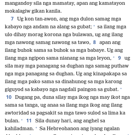
mangandoy sila nga mamatay, apan ang kamatayon
mokalagiw gikan kanila.
7
Ug kon tan-awon, ang mga dulon samag mga
+
kabayo nga andam na alang sa gubat;
sa ilang mga
ulo dihay morag korona nga bulawan, ug ang ilang
8
mga nawong samag nawong sa tawo,
apan ang
ilang buhok sama sa buhok sa mga babaye. Ug ang
+
9
ilang mga ngipon sama nianang sa mga leyon,
ug
sila may mga panagang sa dughan nga samag puthaw
nga mga panagang sa dughan. Ug ang kinapakapa sa
ilang mga pako sama sa dinahunog sa mga karong
+
giguyod sa kabayo nga nagdali paingon sa gubat.
10
Dugang pa, duna silay mga ikog nga may ikot nga
sama sa tanga, ug anaa sa ilang mga ikog ang ilang
awtoridad sa pagsakit sa mga tawo sulod sa lima ka
+
11
bulan.
Sila dunay hari, ang anghel sa
+
kahiladman.
Sa Hebreohanon ang iyang ngalan