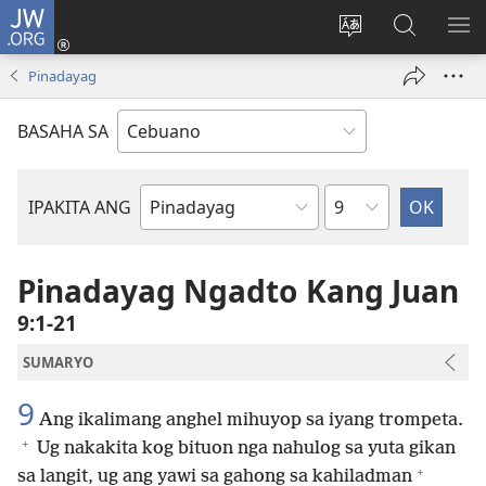
JW.ORG
Log
In
Ilisi
Pangitaa
IPA
(mo-
ang
sa
AN
Pinadayag
open
pinulongan
JW.ORG
ME
ug
sa
BASAHA SA
bag-
site
ong
window)
Kapitulo
IPAKITA ANG
Basahon
sa
Bibliya
Pinadayag Ngadto Kang Juan
9:1-21
SUMARYO
9
Ang ikalimang anghel mihuyop sa iyang trompeta.
+
Ug nakakita kog bituon nga nahulog sa yuta gikan
+
sa langit, ug ang yawi sa gahong sa kahiladman