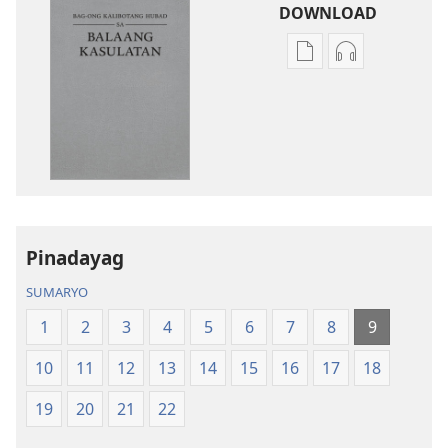
DOWNLOAD
Opsiyon
Opsiyon
sa
sa
pag-
pag-
download
download
sa
sa
publikasyon
audio
Bag-
Bag-
ong
ong
Kalibotang
Kalibotang
Pinadayag
Hubad
Hubad
SUMARYO
sa
sa
Balaang
Balaang
1
2
3
4
5
6
7
8
9
Kasulatan
Kasulatan
10
11
12
13
14
15
16
17
18
(Gihubad
(Gihubad
Gikan
Gikan
19
20
21
22
sa
sa
2013
2013