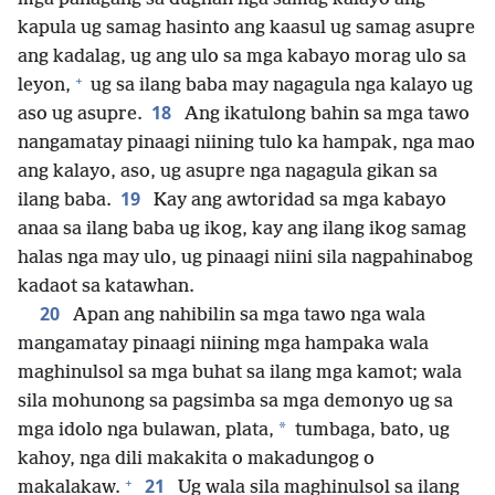
kapula ug samag hasinto ang kaasul ug samag asupre
ang kadalag, ug ang ulo sa mga kabayo morag ulo sa
+
leyon,
ug sa ilang baba may nagagula nga kalayo ug
18
aso ug asupre.
Ang ikatulong bahin sa mga tawo
nangamatay pinaagi niining tulo ka hampak, nga mao
ang kalayo, aso, ug asupre nga nagagula gikan sa
19
ilang baba.
Kay ang awtoridad sa mga kabayo
anaa sa ilang baba ug ikog, kay ang ilang ikog samag
halas nga may ulo, ug pinaagi niini sila nagpahinabog
kadaot sa katawhan.
20
Apan ang nahibilin sa mga tawo nga wala
mangamatay pinaagi niining mga hampaka wala
maghinulsol sa mga buhat sa ilang mga kamot; wala
sila mohunong sa pagsimba sa mga demonyo ug sa
*
mga idolo nga bulawan, plata,
tumbaga, bato, ug
kahoy, nga dili makakita o makadungog o
+
21
makalakaw.
Ug wala sila maghinulsol sa ilang