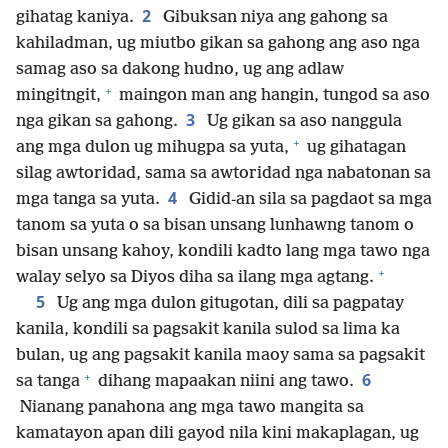
2
gihatag kaniya.
Gibuksan niya ang gahong sa
kahiladman, ug miutbo gikan sa gahong ang aso nga
samag aso sa dakong hudno, ug ang adlaw
+
mingitngit,
maingon man ang hangin, tungod sa aso
3
nga gikan sa gahong.
Ug gikan sa aso nanggula
+
ang mga dulon ug mihugpa sa yuta,
ug gihatagan
silag awtoridad, sama sa awtoridad nga nabatonan sa
4
mga tanga sa yuta.
Gidid-an sila sa pagdaot sa mga
tanom sa yuta o sa bisan unsang lunhawng tanom o
bisan unsang kahoy, kondili kadto lang mga tawo nga
+
walay selyo sa Diyos diha sa ilang mga agtang.
5
Ug ang mga dulon gitugotan, dili sa pagpatay
kanila, kondili sa pagsakit kanila sulod sa lima ka
bulan, ug ang pagsakit kanila maoy sama sa pagsakit
+
6
sa tanga
dihang mapaakan niini ang tawo.
Nianang panahona ang mga tawo mangita sa
kamatayon apan dili gayod nila kini makaplagan, ug