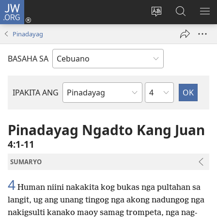
JW.ORG
Log
In
Ilisi
Pangitaa
IPA
(mo-
ang
sa
AN
Pinadayag
open
pinulongan
JW.ORG
ME
ug
sa
BASAHA SA
bag-
site
ong
window)
Kapitulo
IPAKITA ANG
Basahon
sa
Bibliya
Pinadayag Ngadto Kang Juan
4:1-11
SUMARYO
4
Human niini nakakita kog bukas nga pultahan sa
langit, ug ang unang tingog nga akong nadungog nga
nakigsulti kanako maoy samag trompeta, nga nag-