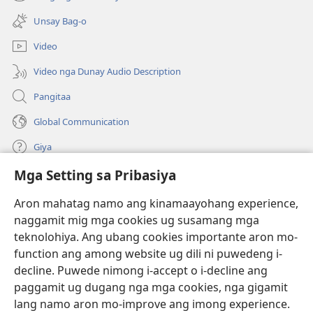
(mo-
ug
open
bag-
Unsay Bag-o
ug
ong
bag-
window)
Video
ong
window)
Video nga Dunay Audio Description
Pangitaa
Global Communication
Giya
Mga Setting sa Pribasiya
Donasyon
(mo-
open
Aron mahatag namo ang kinamaayohang experience,
ug
naggamit mig mga cookies ug susamang mga
Watchtower ONLINE NGA LIBRARYA
(mo-
bag-
teknolohiya. Ang ubang cookies importante aron mo-
open
ong
®
JW Hub
function ang among website ug dili ni puwedeng i-
ug
window)
(mo-
bag-
decline. Puwede nimong i-accept o i-decline ang
open
ong
®
JW Library
ug
paggamit ug dugang nga mga cookies, nga gigamit
window)
bag-
lang namo aron mo-improve ang imong experience.
ong