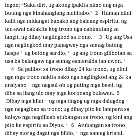
ingon: “Saka diri, ug akong ipakita nimo ang mga
2
butang nga kinahanglang mahitabo.”
Human niini
kalit nga midangat kanako ang balaang espiritu, ug
tan-awa! nakakita kog trono nga nahimutang sa
+
3
langit, ug dihay naglingkod sa trono.
Ug ang Usa
nga naglingkod may panagway nga samag batong
+
*
haspe
ug batong sardio,
ug ang trono gilibotan sa
+
usa ka balangaw nga samag esmeralda tan-awon.
4
Sa palibot sa trono dihay 24 ka trono, ug niini
nga mga trono nakita nako nga naglingkod ang 24 ka
+
ansiyano
nga nagsul-ob ug puting mga besti, ug
5
diha sa ilang ulo may mga koronang bulawan.
+
+
Dihay mga kilat
ug mga tingog ug mga dalugdog
nga nagagikan sa trono; ug dihay pito ka lampara sa
kalayo nga nagdilaab atubangan sa trono, ug kini ang
+
6
pito ka espiritu sa Diyos.
Atubangan sa trono
+
dihay morag dagat nga bildo,
nga samag kristal.