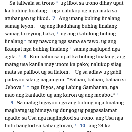
*
Sa taliwala sa trono
ug libot sa trono dihay upat
+
ka buhing linalang
nga nalukop ug mga mata sa
7
atubangan ug likod.
Ang unang buhing linalang
+
samag leyon,
ug ang ikaduhang buhing linalang
+
samag toreyong baka,
ug ang ikatulong buhing
+
linalang
may nawong nga sama sa tawo, ug ang
+
ikaupat nga buhing linalang
samag naglupad nga
+
8
agila.
Kon bahin sa upat ka buhing linalang, ang
matag usa kanila may unom ka pako; nalukop silag
+
mata sa palibot ug sa ilalom.
Ug sa adlaw ug gabii
padayon silang nagaingon: “Balaan, balaan, balaan si
+
*
Jehova
nga Diyos, ang Labing Gamhanan, nga
+
mao ang kaniadto ug ang karon ug ang moabot.”
9
Sa matag higayon nga ang buhing mga linalang
maghatag ug himaya ug dungog ug pagpasalamat
ngadto sa Usa nga naglingkod sa trono, ang Usa nga
+
10
buhi hangtod sa kahangtoran,
ang 24 ka