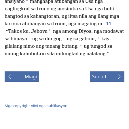
+
ansiyano
manghapa atubangan sa Usa nga
naglingkod sa trono ug mosimba sa Usa nga buhi
hangtod sa kahangtoran, ug iitsa nila ang ilang mga
11
korona atubangan sa trono, nga magaingon:
*
“Takos ka, Jehova
nga among Diyos, nga modawat
+
+
+
sa himaya
ug sa dungog
ug sa gahom,
kay
+
gilalang nimo ang tanang butang,
ug tungod sa
imong kabubut-on sila milungtad ug nalalang.”
Miagi
Sunod
Mga copyright niini nga publikasyon