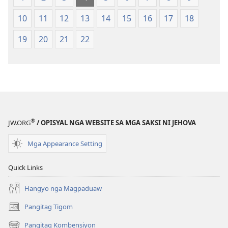
Kasulatan
Kasulatan
10
11
12
13
14
15
16
17
18
(Gihubad
(Gihubad
Gikan
Gikan
19
20
21
22
sa
sa
2013
2013
nga
nga
Rebisadong
Rebisadong
Edisyon
Edisyon
sa
sa
New
New
®
JW.ORG
/ OPISYAL NGA WEBSITE SA MGA SAKSI NI JEHOVA
World
World
Translation
Translation
Mga Appearance Setting
of
of
the
the
Quick Links
Holy
Holy
Hangyo nga Magpaduaw
Scriptures)
Scriptures)
Pangitag Tigom
(mo-
open
Pangitag Kombensiyon