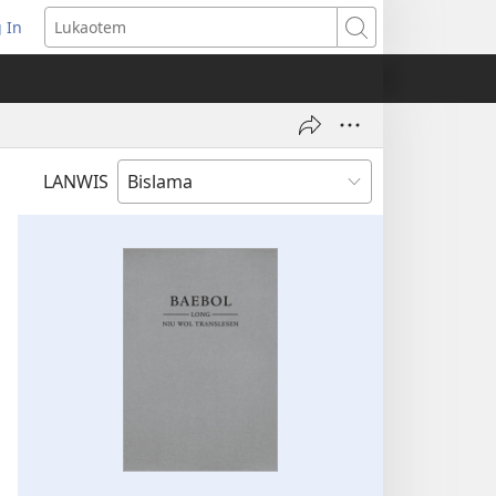
 In
openem
Lukaotem
an
ufala
ndo)
LANWIS