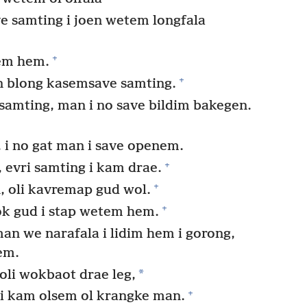
e samting i joen wetem longfala
+
em hem.
+
n blong kasemsave samting.
mting, man i no save bildim bakegen.
 i no gat man i save openem.
+
evri samting i kam drae.
+
, oli kavremap gud wol.
+
k gud i stap wetem hem.
an we narafala i lidim hem i gorong,
hem.
*
li wokbaot drae leg,
+
li kam olsem ol krangke man.