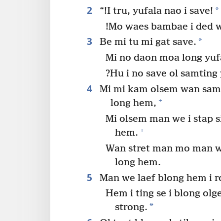
2
*
“!I tru, yufala nao i save!
!Mo waes bambae i ded 
3
*
Be mi tu mi gat save.
Mi no daon moa long yuf
?Hu i no save ol samting
4
Mi mi kam olsem wan samtin
+
long hem,
Mi olsem man we i stap s
+
hem.
Wan stret man mo man we 
long hem.
5
Man we laef blong hem i ro
Hem i ting se i blong olg
*
strong.