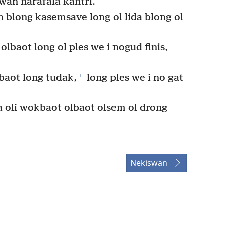
 wan narafala kantri.
 blong kasemsave long ol lida blong ol
lbaot long ol ples we i nogud finis,
+
baot long tudak,
long ples we i no gat
 oli wokbaot olbaot olsem ol drong
Nekiswan