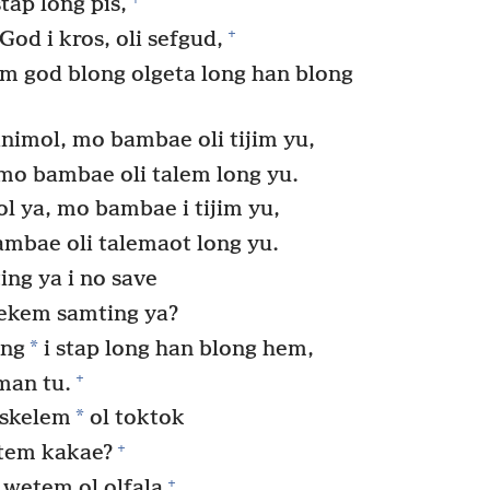
tap long pis,
+
od i kros, oli sefgud,
em god blong olgeta long han blong
animol, mo bambae oli tijim yu,
, mo bambae oli talem long yu.
l ya, mo bambae i tijim yu,
bambae oli talemaot long yu.
ng ya i no save
mekem samting ya?
*
ing
i stap long han blong hem,
+
man tu.
*
 skelem
ol toktok
+
stem kakae?
+
 wetem ol olfala