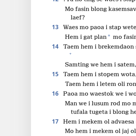
Mo fasin blong kasemsav
laef?
13
Waes mo paoa i stap wet
*
Hem i gat plan
mo fasi
14
Taem hem i brekemdaon sa
+
Samting we hem i satem,
15
Taem hem i stopem wota, 
Taem hem i letem oli ron
16
Paoa mo waestok we i wo
Man we i lusum rod mo m
tufala tugeta i blong 
17
Hem i mekem ol advaesa o
Mo hem i mekem ol jaj o