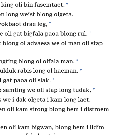
+
king oli bin fasemtaet,
n long weist blong olgeta.
+
wokbaot drae leg,
+
 oli gat bigfala paoa blong rul.
blong ol advaesa we ol man oli stap
*
ngting blong ol olfala man.
+
ukluk rabis long ol haeman,
*
 gat paoa oli slak.
+
 samting we oli stap long tudak,
 we i dak olgeta i kam long laet.
n oli kam strong blong hem i distroem
en oli kam bigwan, blong hem i lidim