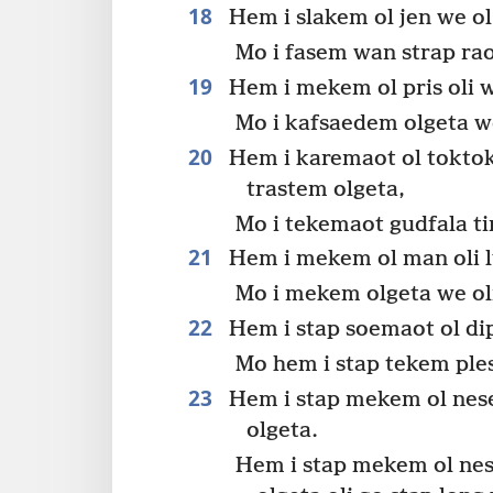
18
Hem i slakem ol jen we ol 
Mo i fasem wan strap rao
19
Hem i mekem ol pris oli 
Mo i kafsaedem olgeta we
20
Hem i karemaot ol toktok 
trastem olgeta,
Mo i tekemaot gudfala ti
21
Hem i mekem ol man oli l
Mo i mekem olgeta we oli
22
Hem i stap soemaot ol dip
Mo hem i stap tekem ples
23
Hem i stap mekem ol nese
olgeta.
Hem i stap mekem ol nes