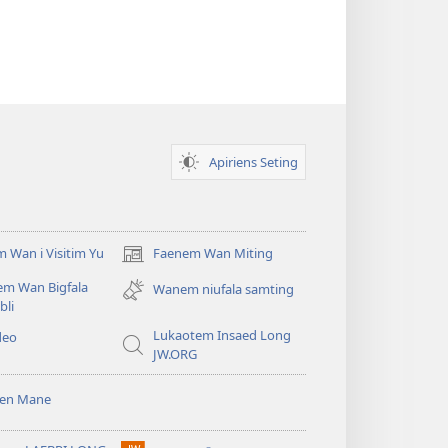
Apiriens Seting
 Wan i Visitim Yu
Faenem Wan Miting
(openem
wan
em Wan Bigfala
Wanem niufala samting
niufala
bli
windo)
Lukaotem Insaed Long
deo
JW.ORG
sen Mane