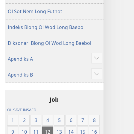
Ol Sot Nem Long Futnot
Indeks Blong Ol Wod Long Baebol
Diksonari Blong Ol Wod Long Baebol
Apendiks A
Sam
moa
Apendiks B
Sam
moa
Job
OL SAVE INSAED
1
2
3
4
5
6
7
8
9
10
11
12
13
14
15
16