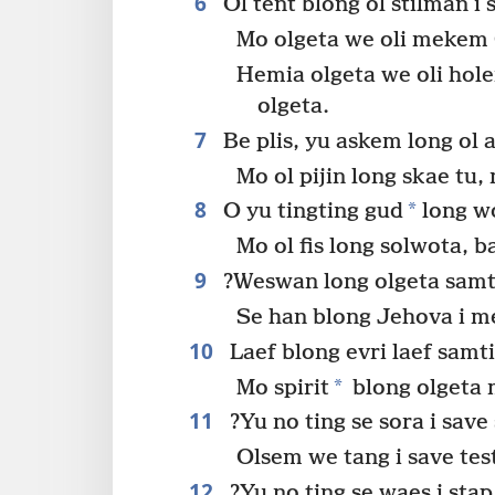
6
Ol tent blong ol stilman i s
Mo olgeta we oli mekem G
Hemia olgeta we oli hol
olgeta.
7
Be plis, yu askem long ol 
Mo ol pijin long skae tu
8
*
O yu tingting gud
long wo
Mo ol fis long solwota, 
9
?Weswan long olgeta samti
Se han blong Jehova i 
10
Laef blong evri laef samt
*
Mo spirit
blong olgeta 
11
?Yu no ting se sora i save
Olsem we tang i save te
12
?Yu no ting se waes i stap