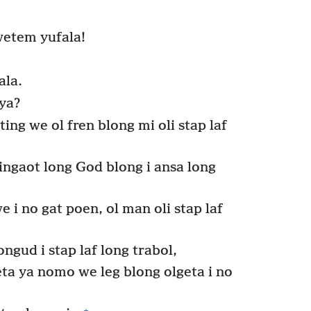
wetem yufala!
ala.
 ya?
g we ol fren blong mi oli stap laf
ingaot long God blong i ansa long
i no gat poen, ol man oli stap laf
ngud i stap laf long trabol,
eta ya nomo we leg blong olgeta i no
+