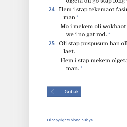
olgeta oli go stap long
24
Hem i stap tekemaot fasin
*
man
Mo i mekem oli wokbaot o
+
we i no gat rod.
25
Oli stap puspusum han ol
laet.
Hem i stap mekem olgeta
+
man.
Gobak
Ol copyrights blong buk ya