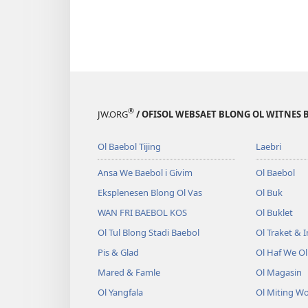
®
JW.ORG
/ OFISOL WEBSAET BLONG OL WITNES 
Ol Baebol Tijing
Laebri
Ansa We Baebol i Givim
Ol Baebol
Eksplenesen Blong Ol Vas
Ol Buk
WAN FRI BAEBOL KOS
Ol Buklet
Ol Tul Blong Stadi Baebol
Ol Traket & 
Pis & Glad
Ol Haf We O
Mared & Famle
Ol Magasin
Ol Yangfala
Ol Miting W