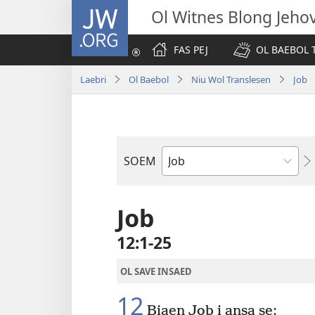
JW.ORG
Ol Witnes Blong Jeho
FAS PEJ
OL BAEBOL T
Laebri
Ol Baebol
Niu Wol Translesen
Job
SOEM
Ol
Buk
Blong
Job
Baebol
12:1-25
OL SAVE INSAED
12
Biaen Job i ansa se: