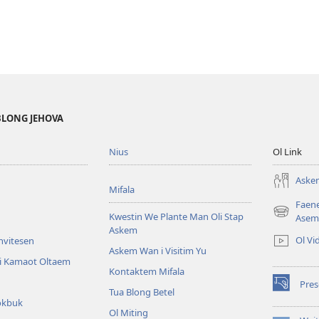
BLONG JEHOVA
Nius
Ol Link
Askem
Mifala
Faen
Kwestin We Plante Man Oli Stap
(openem
Asem
Askem
wan
Ol Vi
Invitesen
niufala
Askem Wan i Visitim Yu
windo)
li Kamaot Oltaem
Kontaktem Mifala
Pre
(openem
Tua Blong Betel
okbuk
wan
Ol Miting
niufala