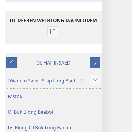
OL DEFREN WEI BLONG DAONLODEM
Ol
defren
wei
blong
OL HAF INSAED
daonlodem
Gobak
Nekiswan
ol
buk
?Wanem Save i Stap Long Baebol?
Sam
long
moa
intenet
Fastok
Baebol
Long
Ol Buk Blong Baebol
Niu
Wol
Translesen
Lis Blong Ol Buk Long Baebol