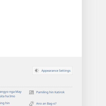
Appearance Settings
angyo nga May
Pamiling hin Katirok
(opens
ita ha Imo
new
ing hin
window)
Ano an Bag-o?