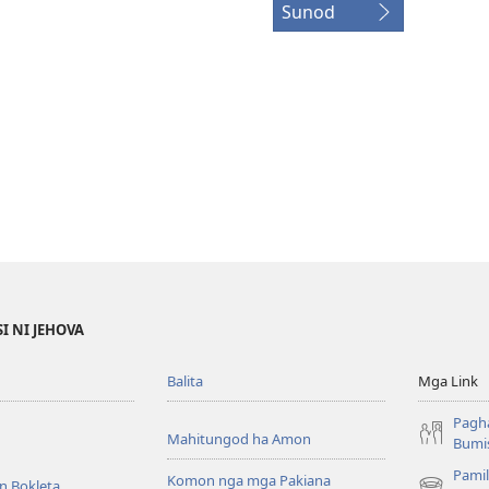
Sunod
I NI JEHOVA
Balita
Mga Link
Pagh
Mahitungod ha Amon
Bumis
Pamil
Komon nga mga Pakiana
n Bokleta