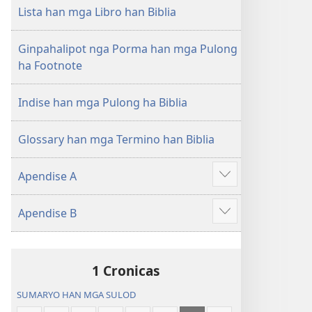
nga
Lista han mga Libro han Biblia
Hubad
han
Ginpahalipot nga Porma han mga Pulong
Baraan
ha Footnote
nga
Kasuratan
Indise han mga Pulong ha Biblia
Glossary han mga Termino han Biblia
Apendise A
Ipakita
an
Apendise B
dugang
Ipakita
an
dugang
1 Cronicas
SUMARYO HAN MGA SULOD