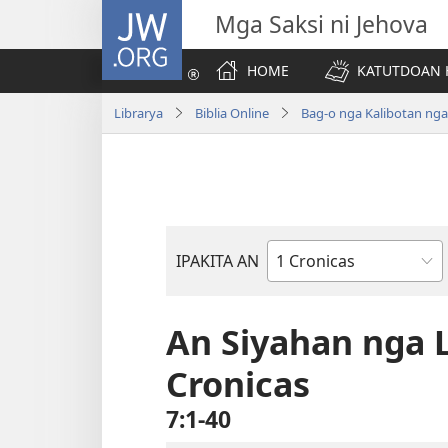
JW.ORG
Mga Saksi ni Jehova
HOME
KATUTDOAN 
Librarya
Biblia Online
Bag-o nga Kalibotan ng
IPAKITA AN
Libro
han
Biblia
An Siyahan nga 
Cronicas
7:1-40