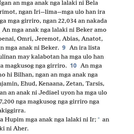
gan an mga anak nga lalaki ni Bela
rimot, ngan Iri—⁠lima⁠—mga ulo han ira
a mga girriro, ngan 22,034 an nakada
An mga anak nga lalaki ni Beker amo
ioenai, Omri, Jeremot, Abias, Anatot,
9
n mga anak ni Beker.
An ira lista
tulinan may kalabotan ha mga ulo han
10
a magkusog nga girriro.
An mga
o hi Bilhan, ngan an mga anak nga
enjamin, Ehud, Kenaana, Zetan, Tarsis,
an an anak ni Jediael uyon ha mga ulo
7,200 nga magkusog nga girriro nga
kiggirra.
+
Hupim mga anak nga lalaki ni Ir;
an
i ni Aher.