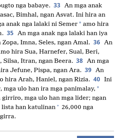
33
bugto nga babaye.
An mga anak
Pasac, Bimhal, ngan Asvat. Ini hira an
*
 anak nga lalaki ni Semer
amo hira
35
m.
An mga anak nga lalaki han iya
36
 Zopa, Imna, Seles, ngan Amal.
An
amo hira Sua, Harnefer, Sual, Beri,
38
Silsa, Itran, ngan Beera.
An mga
39
hira Jefune, Pispa, ngan Ara.
An
40
o hira Arah, Haniel, ngan Rizia.
Ini
*
, mga ulo han ira mga panimalay,
girriro, mga ulo han mga lider; ngan
+
 lista han katulinan
26,000 nga
girra.