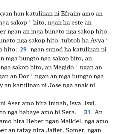
kyan han katulinan ni Efraim amo an
*
nga sakop
hito, ngan ha este an
er ngan an mga bungto nga sakop hito,
*
ngto nga sakop hito, tubtob ha Ayya
29
 hito;
ngan sunod ha katulinan ni
n mga bungto nga sakop hito, an
+
nga sakop hito, an Megido
ngan an
+
gan an Dor
ngan an mga bungto nga
y an katulinan ni Jose nga anak ni
i Aser amo hira Imnah, Isva, Isvi,
31
+
to nga babaye amo hi Sera.
An
s amo hira Heber ngan Malkiel, nga amo
r an tatay nira Jaflet, Somer, ngan