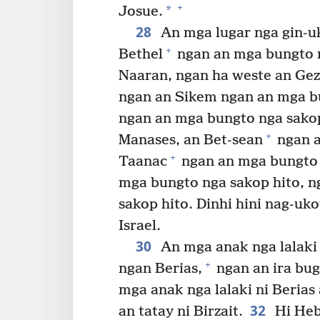
+
*
Josue.
28
An mga lugar nga gin-u
+
Bethel
ngan an mga bungto 
Naaran, ngan ha weste an Gez
ngan an Sikem ngan an mga bu
ngan an mga bungto nga sakop
+
Manases, an Bet-sean
ngan a
+
Taanac
ngan an mga bungto 
mga bungto nga sakop hito, n
sakop hito. Dinhi hini nag-uko
Israel.
30
An mga anak nga lalaki n
+
ngan Berias,
ngan an ira bug
mga anak nga lalaki ni Beria
32
an tatay ni Birzait.
Hi Hebe