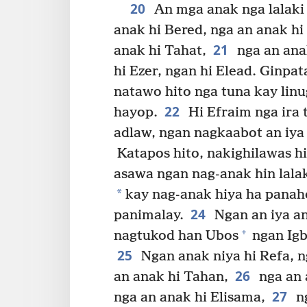
20
An mga anak nga lalaki 
anak hi Bered, nga an anak hi
21
anak hi Tahat,
nga an anak
hi Ezer, ngan hi Elead. Ginpa
natawo hito nga tuna kay linu
22
hayop.
Hi Efraim nga ira
adlaw, ngan nagkaabot an iya
Katapos hito, nakighilawas hi
asawa ngan nag-anak hin lalak
*
kay nag-anak hiya ha panah
24
panimalay.
Ngan an iya a
+
nagtukod han Ubos
ngan Igb
25
Ngan anak niya hi Refa, n
26
an anak hi Tahan,
nga an 
27
nga an anak hi Elisama,
ng