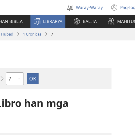
Waray-Waray
Pag-log
Pagpili
(ope
hin
new
HAN BIBLIA
LIBRARYA
BALITA
MAHITU
yinaknan
win
a Hubad
1 Cronicas
7
Kapitulo
Libro han mga