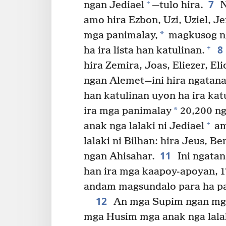
7
+
ngan Jediael
—tulo hira.
N
amo hira Ezbon, Uzi, Uziel, Je
*
mga panimalay,
magkusog ng
8
+
ha ira lista han katulinan.
hira Zemira, Joas, Eliezer, El
ngan Alemet—ini hira ngatana
han katulinan uyon ha ira ka
*
ira mga panimalay
20,200 ng
+
anak nga lalaki ni Jediael
am
lalaki ni Bilhan: hira Jeus, B
11
ngan Ahisahar.
Ini ngatan
han ira mga kaapoy-apoyan, 1
andam magsundalo para ha pa
12
An mga Supim ngan mga 
mga Husim mga anak nga lalak