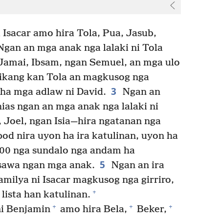
 Isacar amo hira Tola, Pua, Jasub,
gan an mga anak nga lalaki ni Tola
, Jamai, Ibsam, ngan Semuel, an mga ulo
ikang kan Tola an magkusog nga
3
 ha mga adlaw ni David.
Ngan an
hias ngan an mga anak nga lalaki ni
, Joel, ngan Isia—hira ngatanan nga
d nira uyon ha ira katulinan, uyon ha
00 nga sundalo nga andam ha
5
asawa ngan mga anak.
Ngan an ira
milya ni Isacar magkusog nga girriro,
+
lista han katulinan.
+
+
+
ni Benjamin
amo hira Bela,
Beker,