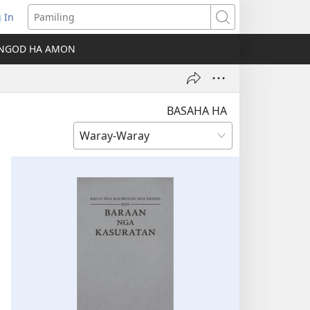
 In
ns
Pamiling
NGOD HA AMON
dow)
BASAHA HA