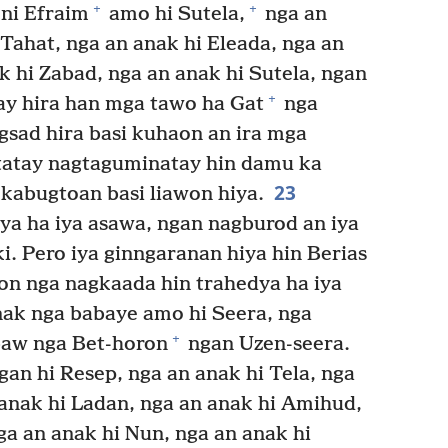
+
+
ni Efraim
amo hi Sutela,
nga an
 Tahat, nga an anak hi Eleada, nga an
 hi Zabad, nga an anak hi Sutela, ngan
+
tay hira han mga tawo ha Gat
nga
gsad hira basi kuhaon an ira mga
 tatay nagtaguminatay hin damu ka
23
 kabugtoan basi liawon hiya.
ya ha iya asawa, ngan nagburod an iya
i. Pero iya ginngaranan hiya hin Berias
on nga nagkaada hin trahedya ha iya
nak nga babaye amo hi Seera, nga
+
aw nga Bet-horon
ngan Uzen-seera.
gan hi Resep, nga an anak hi Tela, nga
anak hi Ladan, nga an anak hi Amihud,
a an anak hi Nun, nga an anak hi