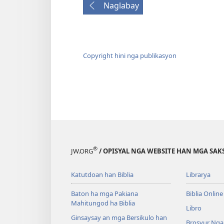
Naglabay
Copyright hini nga publikasyon
®
JW.ORG
/ OPISYAL NGA WEBSITE HAN MGA SAKS
Katutdoan han Biblia
Librarya
Baton ha mga Pakiana
Biblia Online
Mahitungod ha Biblia
Libro
Ginsaysay an mga Bersikulo han
Brosyur Nga