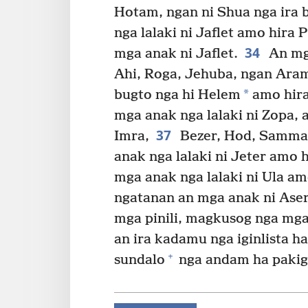
Hotam, ngan ni Shua nga ira 
nga lalaki ni Jaflet amo hira 
34
mga anak ni Jaflet.
An mga
Ahi, Roga, Jehuba, ngan Ara
*
bugto nga hi Helem
amo hira
mga anak nga lalaki ni Zopa, 
37
Imra,
Bezer, Hod, Samma, 
anak nga lalaki ni Jeter amo 
mga anak nga lalaki ni Ula am
ngatanan an mga anak ni Aser
mga pinili, magkusog nga mga 
an ira kadamu nga iginlista ha
+
sundalo
nga andam ha pakig