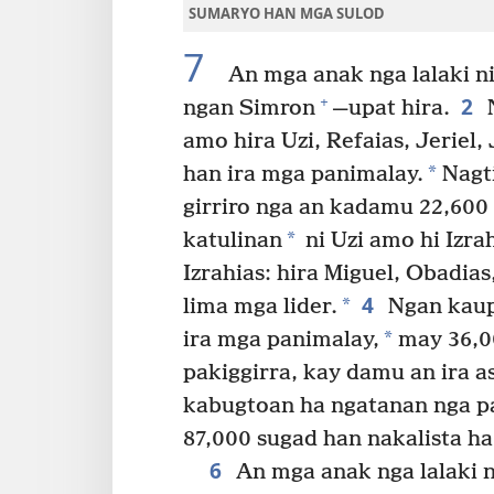
SUMARYO HAN MGA SULOD
7
An mga anak nga lalaki ni
2
+
ngan Simron
—upat hira.
N
amo hira Uzi, Refaias, Jeriel
*
han ira mga panimalay.
Nagt
girriro nga an kadamu 22,600
*
katulinan
ni Uzi amo hi Izra
Izrahias: hira Miguel, Obadias
4
*
lima mga lider.
Ngan kaupo
*
ira mga panimalay,
may 36,0
pakiggirra, kay damu an ira 
kabugtoan ha ngatanan nga pa
87,000 sugad han nakalista ha 
6
An mga anak nga lalaki 