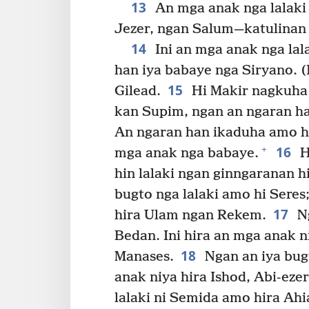
13
An mga anak nga lalaki 
Jezer, ngan Salum—katulinan
14
Ini an mga anak nga lal
han iya babaye nga Siryano. (
15
Gilead.
Hi Makir nagkuha
kan Supim, ngan an ngaran ha
An ngaran han ikaduha amo h
16
+
mga anak nga babaye.
H
hin lalaki ngan ginngaranan h
bugto nga lalaki amo hi Seres
17
hira Ulam ngan Rekem.
Ng
Bedan. Ini hira an mga anak n
18
Manases.
Ngan an iya bug
anak niya hira Ishod, Abi-ezer
lalaki ni Semida amo hira Ahi