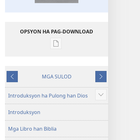
OPSYON HA PAG-DOWNLOAD
Opsyon
ha
pag-
download
MGA SULOD
hin
Naglabay
Sunod
digital
nga
Introduksyon ha Pulong han Dios
Ipakita
mga
an
publikasyon
Introduksyon
dugang
Bag-
o
Mga Libro han Biblia
nga
Kalibotan