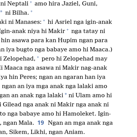
+
ni Neptali
amo hira Jaziel, Guni,
+
*
ni Bilha.
+
aki ni Manases:
hi Asriel nga igin-anak
+
Igin-anak niya hi Makir
nga tatay ni
 hin asawa para kan Hupim ngan para
n iya bugto nga babaye amo hi Maaca.)
+
i Zelopehad,
pero hi Zelopehad may
i Maaca nga asawa ni Makir nag-anak
iya hin Peres; ngan an ngaran han iya
; ngan an iya mga anak nga lalaki amo
*
an an anak nga lalaki
ni Ulam amo hi
i Gilead nga anak ni Makir nga anak ni
to nga babaye amo hi Hamoleket. Igin-
19
, ngan Mala.
Ngan an mga anak nga
an, Sikem, Likhi, ngan Aniam.