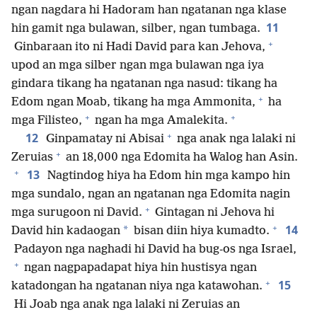
ngan nagdara hi Hadoram han ngatanan nga klase
11
hin gamit nga bulawan, silber, ngan tumbaga.
+
Ginbaraan ito ni Hadi David para kan Jehova,
upod an mga silber ngan mga bulawan nga iya
gindara tikang ha ngatanan nga nasud: tikang ha
+
Edom ngan Moab, tikang ha mga Ammonita,
ha
+
+
mga Filisteo,
ngan ha mga Amalekita.
+
12
Ginpamatay ni Abisai
nga anak nga lalaki ni
+
Zeruias
an 18,000 nga Edomita ha Walog han Asin.
+
13
Nagtindog hiya ha Edom hin mga kampo hin
mga sundalo, ngan an ngatanan nga Edomita nagin
+
mga surugoon ni David.
Gintagan ni Jehova hi
+
14
*
David hin kadaogan
bisan diin hiya kumadto.
Padayon nga naghadi hi David ha bug-os nga Israel,
+
ngan nagpapadapat hiya hin hustisya ngan
+
15
katadongan ha ngatanan niya nga katawohan.
Hi Joab nga anak nga lalaki ni Zeruias an