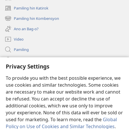
Pamiling hin Katirok
(opens
new
Pamiling hin Kombensyon
(opens
window)
new
Ano an Bag-o?
window)
Video
Pamiling
Impormasyon Para ha mga Opisyal han Gobyerno
Privacy Settings
Donasyon
(opens
To provide you with the best possible experience, we
new
use cookies and similar technologies. Some cookies
window)
Watchtower ONLINE LIBRARY
are necessary to make our website work and cannot
(opens
be refused. You can accept or decline the use of
new
®
JW Hub
window)
additional cookies, which we use only to improve
(opens
new
your experience. None of this data will ever be sold or
window)
used for marketing. To learn more, read the
Global
Policy on Use of Cookies and Similar Technologies
.