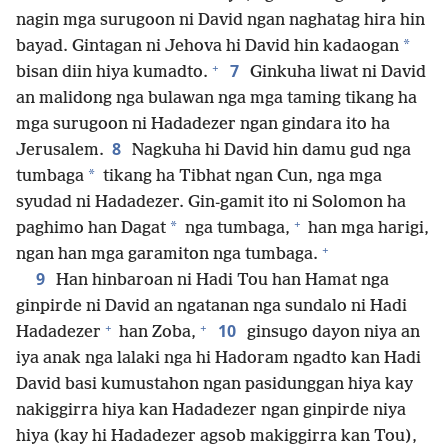
nagin mga surugoon ni David ngan naghatag hira hin
*
bayad. Gintagan ni Jehova hi David hin kadaogan
+
7
bisan diin hiya kumadto.
Ginkuha liwat ni David
an malidong nga bulawan nga mga taming tikang ha
mga surugoon ni Hadadezer ngan gindara ito ha
8
Jerusalem.
Nagkuha hi David hin damu gud nga
*
tumbaga
tikang ha Tibhat ngan Cun, nga mga
syudad ni Hadadezer. Gin-gamit ito ni Solomon ha
+
*
paghimo han Dagat
nga tumbaga,
han mga harigi,
+
ngan han mga garamiton nga tumbaga.
9
Han hinbaroan ni Hadi Tou han Hamat nga
ginpirde ni David an ngatanan nga sundalo ni Hadi
+
+
10
Hadadezer
han Zoba,
ginsugo dayon niya an
iya anak nga lalaki nga hi Hadoram ngadto kan Hadi
David basi kumustahon ngan pasidunggan hiya kay
nakiggirra hiya kan Hadadezer ngan ginpirde niya
hiya (kay hi Hadadezer agsob makiggirra kan Tou),