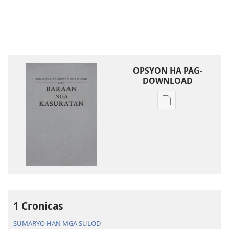
OPSYON HA PAG-
DOWNLOAD
Opsyon
ha
pag-
download
hin
digital
nga
mga
publikasyon
1 Cronicas
Bag-
SUMARYO HAN MGA SULOD
o