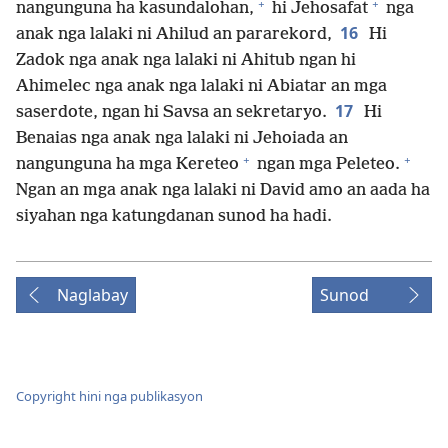
+
+
nangunguna ha kasundalohan,
hi Jehosafat
nga
16
anak nga lalaki ni Ahilud an pararekord,
Hi
Zadok nga anak nga lalaki ni Ahitub ngan hi
Ahimelec nga anak nga lalaki ni Abiatar an mga
17
saserdote, ngan hi Savsa an sekretaryo.
Hi
Benaias nga anak nga lalaki ni Jehoiada an
+
+
nangunguna ha mga Kereteo
ngan mga Peleteo.
Ngan an mga anak nga lalaki ni David amo an aada ha
siyahan nga katungdanan sunod ha hadi.
Naglabay
Sunod
Copyright hini nga publikasyon