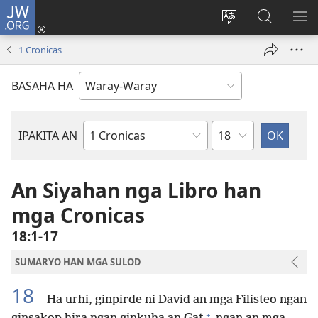
JW.ORG
Pag-
log
Balyui
Pamiling
IPA
In
hin
ha
AN
1 Cronicas
(opens
yinaknan
JW.ORG
ME
new
an
BASAHA HA
window)
site
Kapitulo
IPAKITA AN
Libro
han
Biblia
An Siyahan nga Libro han
mga Cronicas
18:1-17
SUMARYO HAN MGA SULOD
18
Ha urhi, ginpirde ni David an mga Filisteo ngan
+