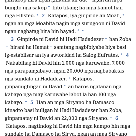
ginsakop hira ngan ginkuha an Gat
ngan an mga
*
bungto nga sakop
hito tikang ha mga kamot han
+
+
2
mga Filisteo.
Katapos, iya ginpirde an Moab,
ngan an mga Moabita nagin mga surugoon ni David
+
*
ngan naghatag hira hin bayad.
+
3
Ginpirde ni David hi Hadi Hadadezer
han Zoba
+
+
hirani ha Hamat
samtang nagbibiyahe hiya basi
+
4
ig-establisar an iya awtoridad ha Salog Eufrates.
Nakabihag hi David hin 1,000 nga karuwahe, 7,000
nga parapangabayo, ngan 20,000 nga nagbabaktas
+
nga sundalo ni Hadadezer.
Katapos,
*
ginpamigtingan ni David
an haros ngatanan nga
kabayo nga may karuwahe labot la han 100 nga
+
5
kabayo.
Han an mga Siryano ha Damasco
kinadto basi buligan hi Hadi Hadadezer han Zoba,
+
6
ginpamatay ni David an 22,000 nga Siryano.
Katapos, nagtindog hi David hin mga kampo hin mga
sundalo ha Damasco ha Sirya, ngan an mga Siryano