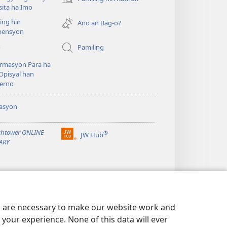
(opens
ita ha Imo
new
ing hin
window)
Ano an Bag-o?
ensyon
o
Pamiling
rmasyon Para ha
Opisyal han
erno
asyon
htower ONLINE
®
JW Hub
(opens
ARY
new
window)
es are necessary to make our website work and
your experience. None of this data will ever