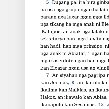
5
Dugang pa, ira hira ginba
ha usa nga grupo ngan ha lain
baraan nga lugar ngan mga li
nga tikang ha mga anak ni Ele
Katapos, an anak nga lalaki n
sekretaryo han mga Levita na
han hadi, han mga prinsipe, n
+
nga anak ni Abiatar,
ngan ha
mga saserdote ngan han mga L
kan Eleazar ngan usa an ginpi
7
An siyahan nga pagripa 
8
kan Jedaias,
an ikatulo ka
ikalima kan Malkias, an ikau
Hakoz, an ikawalo kan Abias,
12
ikanapulo kan Secanias,
a