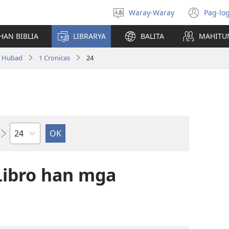
Waray-Waray
Pag-log
Pagpili
(ope
hin
new
HAN BIBLIA
LIBRARYA
BALITA
MAHITU
yinaknan
win
a Hubad
1 Cronicas
24
Kapitulo
Libro han mga