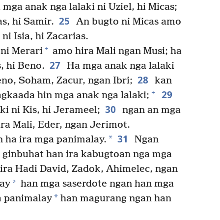
 mga anak nga lalaki ni Uziel, hi Micas;
25
s, hi Samir.
An bugto ni Micas amo
ni Isia, hi Zacarias.
+
ni Merari
amo hira Mali ngan Musi; ha
27
, hi Beno.
Ha mga anak nga lalaki
28
eno, Soham, Zacur, ngan Ibri;
kan
29
+
agkaada hin mga anak nga lalaki;
30
i ni Kis, hi Jerameel;
ngan an mga
ira Mali, Eder, ngan Jerimot.
31
*
n ha ira mga panimalay.
Ngan
n ginbuhat han ira kabugtoan nga mga
ira Hadi David, Zadok, Ahimelec, ngan
*
lay
han mga saserdote ngan han mga
*
a panimalay
han magurang ngan han