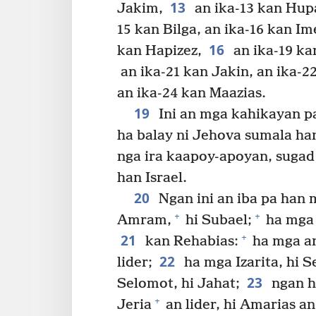
13
Jakim,
an ika-13 kan Hupa
15 kan Bilga, an ika-16 kan Im
16
kan Hapizez,
an ika-19 ka
an ika-21 kan Jakin, an ika-2
an ika-24 kan Maazias.
19
Ini an mga kahikayan pa
ha balay ni Jehova sumala ha
nga ira kaapoy-apoyan, sugad 
han Israel.
20
Ngan ini an iba pa han 
+
+
Amram,
hi Subael;
ha mga a
21
+
kan Rehabias:
ha mga ana
22
lider;
ha mga Izarita, hi S
23
Selomot, hi Jahat;
ngan ha
+
Jeria
an lider, hi Amarias an