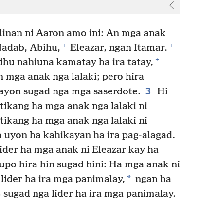
inan ni Aaron amo ini: An mga anak
+
+
Nadab, Abihu,
Eleazar, ngan Itamar.
+
hu nahiuna kamatay ha ira tatay,
 mga anak nga lalaki; pero hira
3
yon sugad nga mga saserdote.
Hi
tikang ha mga anak nga lalaki ni
tikang ha mga anak nga lalaki ni
a uyon ha kahikayan ha ira pag-alagad.
der ha mga anak ni Eleazar kay ha
rupo hira hin sugad hini: Ha mga anak ni
*
lider ha ira mga panimalay,
ngan ha
 sugad nga lider ha ira mga panimalay.