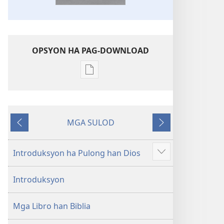
OPSYON HA PAG-DOWNLOAD
Opsyon
ha
pag-
download
MGA SULOD
hin
Naglabay
Sunod
digital
nga
Introduksyon ha Pulong han Dios
Ipakita
mga
an
publikasyon
Introduksyon
dugang
Bag-
o
Mga Libro han Biblia
nga
Kalibotan