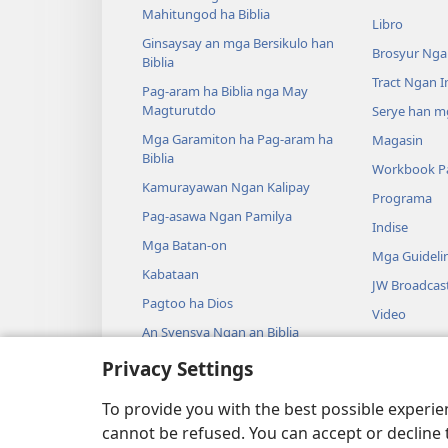
Mahitungod ha Biblia
Libro
Ginsaysay an mga Bersikulo han
Brosyur Nga
Biblia
Tract Ngan 
Pag-aram ha Biblia nga May
Magturutdo
Serye han mg
Mga Garamiton ha Pag-aram ha
Magasin
Biblia
Workbook Pa
Kamurayawan Ngan Kalipay
Programa
Pag-asawa Ngan Pamilya
Indise
Mga Batan-on
Mga Guideli
Kabataan
JW Broadcas
Pagtoo ha Dios
Video
An Syensya Ngan an Biblia
Musika
An Kasaysayan Ngan an Biblia
Privacy Settings
Audio Dram
Igindrama ng
To provide you with the best possible experi
cannot be refused. You can accept or decline 