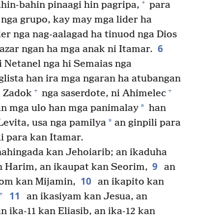
+
hin-bahin pinaagi hin pagripa,
para
 nga grupo, kay may mga lider ha
der nga nag-aalagad ha tinuod nga Dios
6
azar ngan ha mga anak ni Itamar.
i Netanel nga hi Semaias nga
glista han ira mga ngaran ha atubangan
+
+
i Zadok
nga saserdote, ni Ahimelec
*
n mga ulo han mga panimalay
han
*
evita, usa nga pamilya
an ginpili para
li para kan Itamar.
nahingada kan Jehoiarib; an ikaduha
9
n Harim, an ikaupat kan Seorim,
an
10
nom kan Mijamin,
an ikapito kan
11
+
an ikasiyam kan Jesua, an
n ika-11 kan Eliasib, an ika-12 kan