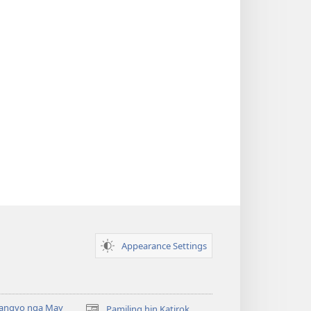
Appearance Settings
angyo nga May
Pamiling hin Katirok