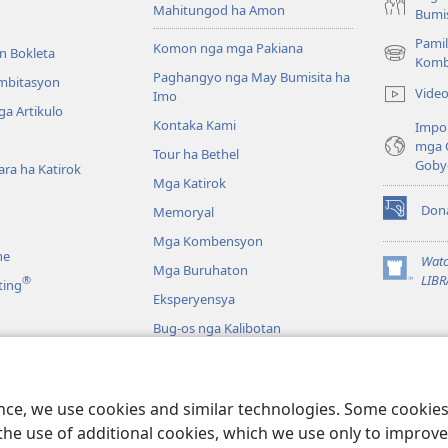
Mahitungod ha Amon
Bumis
Pamil
Komon nga mga Pakiana
n Bokleta
(opens
Komb
Paghangyo nga May Bumisita ha
new
Imbitasyon
Vide
Imo
window)
a Artikulo
Kontaka Kami
Impo
mga 
Tour ha Bethel
Goby
ra ha Katirok
Mga Katirok
Don
Memoryal
(opens
new
Mga Kombensyon
ne
window)
Watc
Mga Buruhaton
(opens
LIBR
®
ting
new
Eksperyensya
window)
Bug-os nga Kalibotan
a
a Pagbasa ha Biblia
ence, we use cookies and similar technologies. Some cooki
the use of additional cookies, which we use only to improve 