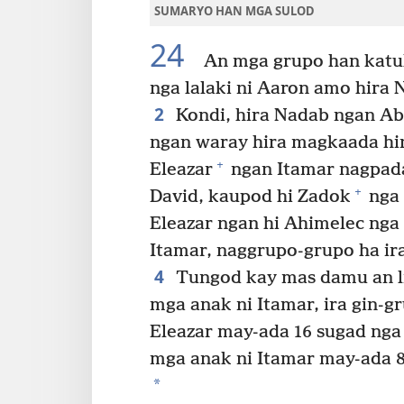
SUMARYO HAN MGA SULOD
24
An mga grupo han katul
nga lalaki ni Aaron amo hira 
2
Kondi, hira Nadab ngan Abi
ngan waray hira magkaada hin
+
Eleazar
ngan Itamar nagpada
+
David, kaupod hi Zadok
nga 
Eleazar ngan hi Ahimelec nga 
Itamar, naggrupo-grupo ha ir
4
Tungod kay mas damu an li
mga anak ni Itamar, ira gin-g
Eleazar may-ada 16 sugad nga 
mga anak ni Itamar may-ada 8
*