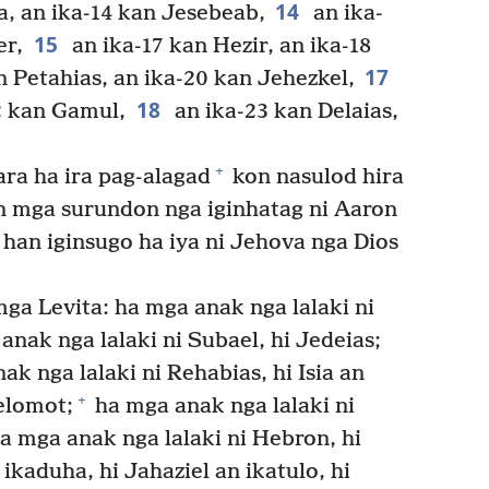
14
, an ika-14 kan Jesebeab,
an ika-
15
er,
an ika-17 kan Hezir, an ika-18
17
n Petahias, an ika-20 kan Jehezkel,
18
2 kan Gamul,
an ika-23 kan Delaias,
+
ra ha ira pag-alagad
kon nasulod hira
n mga surundon nga iginhatag ni Aaron
han iginsugo ha iya ni Jehova nga Dios
mga Levita: ha mga anak nga lalaki ni
nak nga lalaki ni Subael, hi Jedeias;
k nga lalaki ni Rehabias, hi Isia an
+
elomot;
ha mga anak nga lalaki ni
 mga anak nga lalaki ni Hebron, hi
 ikaduha, hi Jahaziel an ikatulo, hi