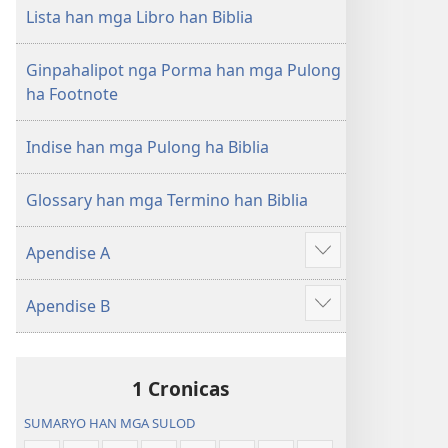
nga
Lista han mga Libro han Biblia
Hubad
han
Ginpahalipot nga Porma han mga Pulong
Baraan
ha Footnote
nga
Kasuratan
Indise han mga Pulong ha Biblia
Glossary han mga Termino han Biblia
Apendise A
Ipakita
an
Apendise B
dugang
Ipakita
an
dugang
1 Cronicas
SUMARYO HAN MGA SULOD