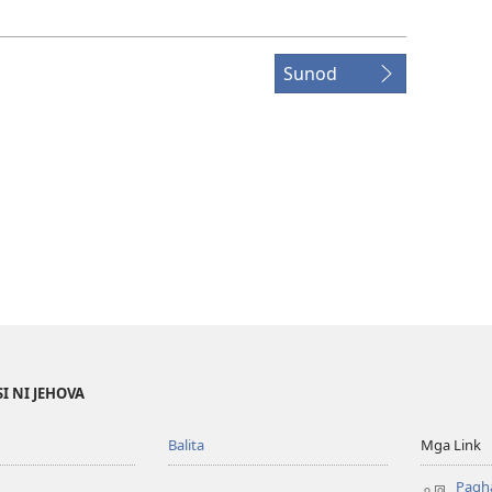
Sunod
I NI JEHOVA
Balita
Mga Link
Pagh