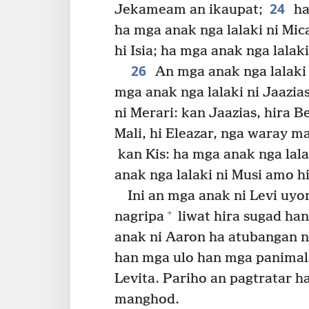
24
Jekameam an ikaupat;
ha
ha mga anak nga lalaki ni Mica
hi Isia; ha mga anak nga lalaki 
26
An mga anak nga lalaki 
mga anak nga lalaki ni Jaazias
ni Merari: kan Jaazias, hira B
Mali, hi Eleazar, nga waray m
kan Kis: ha mga anak nga lalak
anak nga lalaki ni Musi amo h
Ini an mga anak ni Levi uyo
+
nagripa
liwat hira sugad ha
anak ni Aaron ha atubangan n
han mga ulo han mga panima
Levita. Pariho an pagtratar h
manghod.