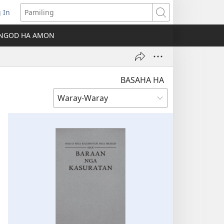
 In
ns
Pamiling
NGOD HA AMON
dow)
BASAHA HA