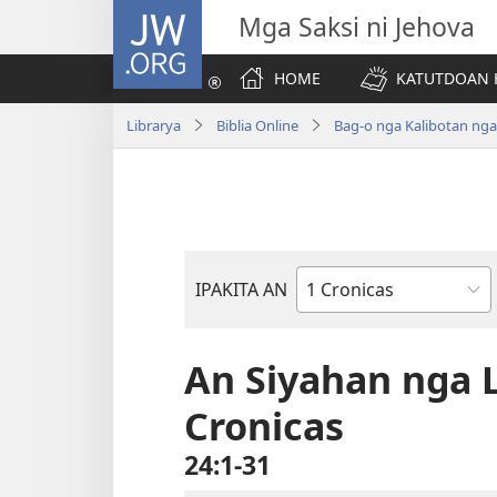
JW.ORG
Mga Saksi ni Jehova
HOME
KATUTDOAN 
Librarya
Biblia Online
Bag-o nga Kalibotan ng
IPAKITA AN
Libro
han
Biblia
An Siyahan nga 
Cronicas
24:1-31