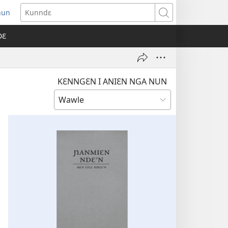
nun
ens
Kunndɛ
w
DƐ
dow)
KƐNNGƐN I ANIƐN NGA NUN