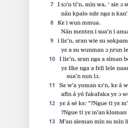
7
*
I sɔ’n ti’n, min wa,
sie ɔ s
nán kpalo ndɛ nga n kan’
8
Kɛ i wun mmua.
Nán mɛntɛn i sua’n i anu
9
i liɛ’n, sran wie su sokpa
yɛ a su wunman ɔ ɲrun le
10
I liɛ’n, sran nga a siman 
yɛ like nga a fɛli lele na
sua’n nun lɔ.
11
Sɛ w’a yoman sɔ’n, kɛ á wá
afin á yó fakafaka yɛ ɔ
12
yɛ á sé kɛ: “?Ngue ti yɛ m
?Ngue ti yɛ m’an kloman 
13
M’an sieman min su min l