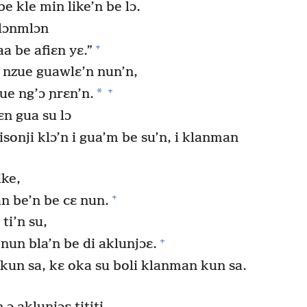
 kle min like’n be lɔ.
lɔnmlɔn
+
aa be afiɛn yɛ.”
ɔ nzue guawlɛ’n nun’n,
+
*
ue ng’ɔ ɲrɛn’n.
n gua su lɔ
sonji klɔ’n i gua’m be su’n, i klanman
ike,
+
an be’n be cɛ nun.
i’n su,
+
nun bla’n be di aklunjɔɛ.
 kun sa, kɛ oka su boli klanman kun sa.