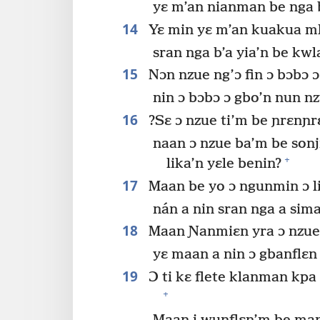
yɛ m’an nianman be nga be
14
Yɛ min yɛ m’an kuakua m
sran nga b’a yia’n be kwl
15
Nɔn nzue ng’ɔ fin ɔ bɔbɔ 
nin ɔ bɔbɔ ɔ gbo’n nun nz
16
?Sɛ ɔ nzue ti’m be ɲrɛnɲrɛ
naan ɔ nzue ba’m be sonji
+
lika’n yɛle benin?
17
Maan be yo ɔ ngunmin ɔ l
nán a nin sran nga a sim
18
Maan Ɲanmiɛn yra ɔ nzue t
yɛ maan a nin ɔ gbanflɛn 
19
Ɔ ti kɛ flete klanman kpa
+