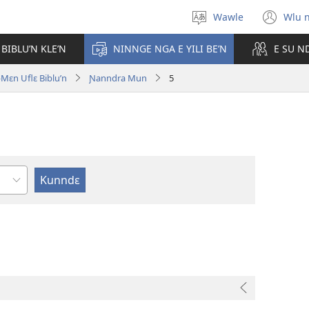
Wawle
Wlu 
Kle
(op
aniɛn'n
ne
 BIBLU’N KLE’N
NINNGE NGA E YILI BE’N
E SU N
win
ɛn Uflɛ Biblu’n
Ɲanndra Mun
5
ɛ
e