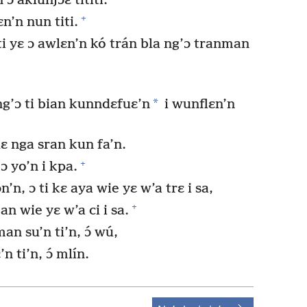
 aklunjɔɛ tititi.
+
n’n nun titi.
 ti yɛ ɔ awlɛn’n kó trán bla ng’ɔ tranman
*
ng’ɔ ti bian kunndɛfuɛ’n
i wunflɛn’n
ɛ nga sran kun fa’n.
+
ɔ yo’n i kpa.
’n, ɔ ti kɛ aya wie yɛ w’a trɛ i sa,
+
n wie yɛ w’a ci i sa.
an su’n ti’n, ɔ́ wú,
n ti’n, ɔ́ mlín.