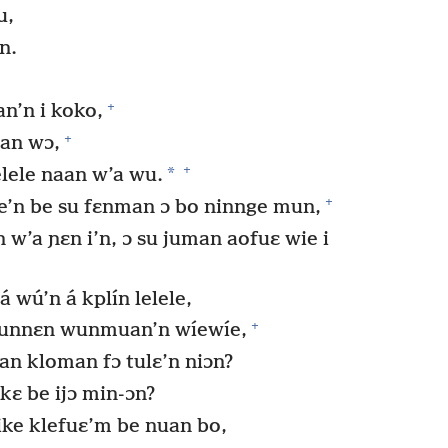
u,
n.
+
an’n i koko,
+
man wɔ,
+
*
lele naan w’a wu.
+
be’n be su fɛnman ɔ bo ninnge mun,
an w’a ɲɛn i’n, ɔ su juman aofuɛ wie i
 wú’n á kplín lelele,
+
 wunnɛn wunmuan’n wíewíe,
’an kloman fɔ tulɛ’n niɔn?
kɛ be ijɔ min-ɔn?
ike klefuɛ’m be nuan bo,