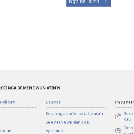
Ng’ɔ bɛ i sin’n
RƐSI NGA BE MƐN I WUN ATIN'N
yili be’n
E su ndɛ
Tin su na
Kosan nga sran’m be ta be usa’n
Se e 
osu
Se e naan e wa nian ɔ osu
Tin s
pɛ mun
Aɲia mun
(opens
dan k