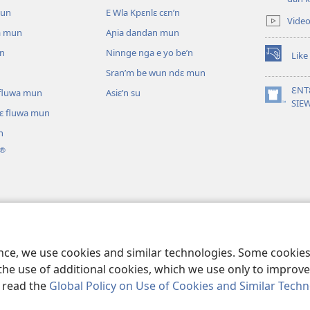
new
mun
E Wla Kpɛnlɛ cɛn’n
Vide
window)
a mun
Aɲia dandan mun
un
Ninnge nga e yo be’n
Like
(opens
Sran’m be wun ndɛ mun
new
window)
ƐNT
ɛ fluwa mun
Asiɛ’n su
(opens
SIE
lɛ fluwa mun
new
window)
n
®
ɔ nga be tie’n
annganlɛ m’ɔ ti kɛ
ence, we use cookies and similar technologies. Some cooki
the use of additional cookies, which we use only to improve 
, read the
Global Policy on Use of Cookies and Similar Tech