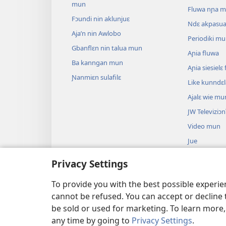
mun
Fluwa nɲa 
Fɔundi nin aklunjuɛ
Ndɛ akpasu
Aja’n nin Awlobo
Periodiki m
Gbanflɛn nin talua mun
Aɲia fluwa
Ba kanngan mun
Aɲia siesiel
Ɲanmiɛn sulafilɛ
Like kunndɛ
Ajalɛ wie mu
JW Televiziɔn
Video mun
Jue
Biblu’n su an
Privacy Settings
Biblu’n nun k
anɔ yilɛ sa’n
To provide you with the best possible experi
cannot be refused. You can accept or decline 
be sold or used for marketing. To learn more
any time by going to
Privacy Settings
.