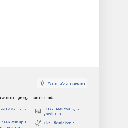
Wafa ng'ɔ ti'n i siesielɛ
an wun ninnge nga mun ndɛnndɛ
naan e wa nian ɔ
Tin su naan wun aɲia
(opens
yowlɛ kun
new
u naan wun aɲia
Like uflɛuflɛ benin
window)
un i yowlɛ'n