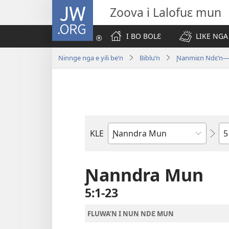
JW.ORG
Zoova i Lalofuɛ mun
I BO BOLƐ
LIKE NGA
Ninnge nga e yili be’n
Biblu’n
Ɲanmiɛn Ndɛ’n—M
Nd
KLE
Biblu'n
tr
Ɲanndra Mun
5:1-23
FLUWA’N I NUN NDƐ MUN