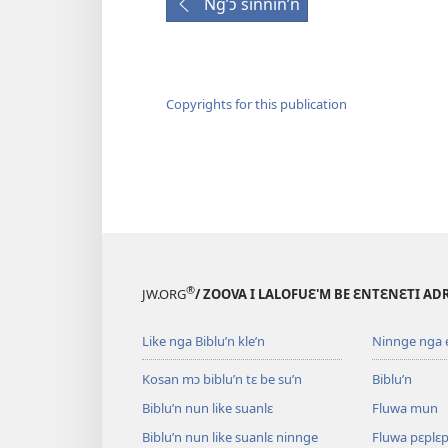
Ng’ɔ sinnin’n
Copyrights for this publication
®
JW.ORG
/ ZOOVA I LALOFUƐ'M BE ƐNTƐNƐTI AD
Like nga Biblu’n kle’n
Ninnge nga e 
Kosan mɔ biblu’n tɛ be su’n
Biblu’n
Biblu’n nun like suanlɛ
Fluwa mun
Biblu’n nun like suanlɛ ninnge
Fluwa pɛplɛ