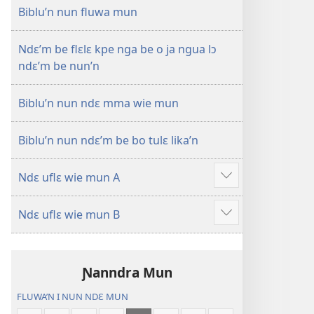
—
Biblu’n nun fluwa mun
Mɛn
Uflɛ
Ndɛ’m be flɛlɛ kpe nga be o ja ngua lɔ
Biblu’n
ndɛ’m be nun’n
Biblu’n nun ndɛ mma wie mun
Biblu’n nun ndɛ’m be bo tulɛ lika’n
Ndɛ uflɛ wie mun A
Show
more
Ndɛ uflɛ wie mun B
Show
more
Ɲanndra Mun
FLUWA’N I NUN NDƐ MUN