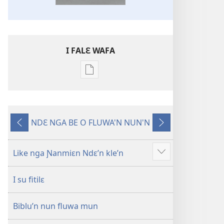
I FALƐ WAFA
Nga
be
kanngan
nun
NDƐ NGA BE O FLUWA'N NUN'N
mannzin
Ng’ɔ
Ng’ɔ
kanngan'm
sinnin’n
bɛ
be
i
Like nga Ɲanmiɛn Ndɛ’n kle’n
Show
su'n
sin’n
more
i
I su fitilɛ
falɛ
wafa'n
Biblu’n nun fluwa mun
Ɲanmiɛn
Ndɛ’n