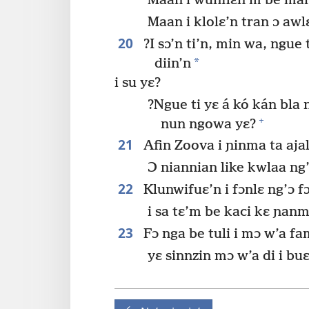
Maan i wunflɛn’m be man ɔ
Maan i klolɛ’n tran ɔ awlɛ
20
?I sɔ’n ti’n, min wa, ngue
*
diin’n
i su yɛ?
?Ngue ti yɛ á kó kán bla 
+
nun ngowa yɛ?
21
Afin Zoova i ɲinma ta ajal
Ɔ niannian like kwlaa ng’
22
Klunwifuɛ’n i fɔnlɛ ng’ɔ fɔn
i sa tɛ’m be kaci kɛ ɲanma
23
Fɔ nga be tuli i mɔ w’a fam
yɛ sinnzin mɔ w’a di i buɛ’