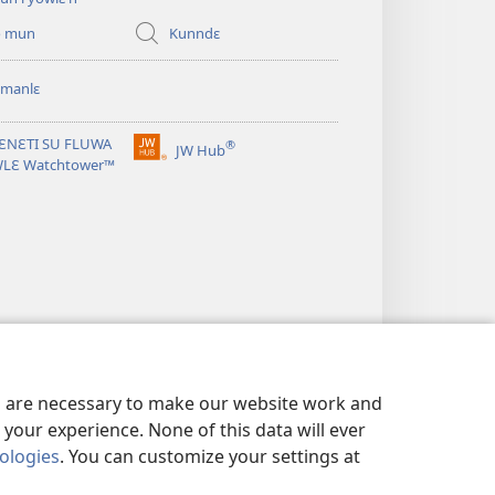
o mun
Kunndɛ
 manlɛ
ƐNƐTI SU FLUWA
®
JW Hub
(opens
WLƐ Watchtower™
new
window)
es are necessary to make our website work and
your experience. None of this data will ever
nologies
. You can customize your settings at