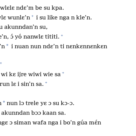
gwlɛlɛ ndɛ’m be su kpa.
+
wlɛ wunlɛ’n
i su like nga n kle’n.
bu akunndan’n su,
+
’n, ɔ́ yó nanwlɛ tititi.
*
’n
i nuan nun ndɛ’n ti nɛnkɛnnɛnkɛn
+
+
 wi kɛ ijre wiwi wie sa
+
run lɛ i sin’n sa.
*
n
nun lɔ trele yɛ ɔ su kɔ-ɔ.
i akunndan bɔɔ kaan sa.
gɛ ɔ siman wafa nga i bo’n gúa mɛ́n