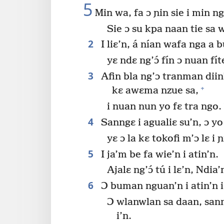
5
Min wa, fa ɔ ɲin sie i min n
Sie ɔ su kpa naan tie sa 
2
I liɛ’n, á nían wafa nga a 
yɛ ndɛ ng’ɔ́ fín ɔ nuan fíte
3
Afin bla ng’ɔ tranman diin
+
kɛ awɛma nzue sa,
i nuan nun yo fɛ tra ngo.
4
Sanngɛ i agualiɛ su’n, ɔ yo
yɛ ɔ la kɛ tokofi m’ɔ lɛ i ɲ
5
I ja’m be fa wie’n i atin’n.
Ajalɛ ng’ɔ́ tú i lɛ’n, Ndia’
6
Ɔ buman nguan’n i atin’n 
Ɔ wlanwlan sa daan, sann
i’n.