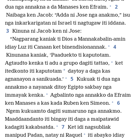
+
2
dua nga annakna a da Manases ken Efraim.
Naibaga ken Jacob: “Adda ni Jose nga anakmo,” isu
nga inkarkarigatan ni Israel ti nagtugaw iti iddana.
3
Kinuna ni Jacob ken ni Jose:
“Nagparang kaniak ti Dios a Mannakabalin-amin
+
4
idiay Luz iti Canaan ket binendisionannak.
Kinunana kaniak, ‘Paaduekto ti kaputotam.
+
Agtaudto kenka ti adu a grupo dagiti tattao,
ket
*
itedkonto iti kaputotam
daytoy a daga kas
+
5
agnanayon a sanikuada.’
Kukuak ti dua nga
annakmo a nayanak ditoy Egipto sakbay nga
+
immayak kenka.
Agbalinto nga annakko da Efraim
+
6
ken Manases a kas kada Ruben ken Simeon.
Ngem kukuamto dagiti sumaruno nga annakmo.
Maaddaandanto iti bingay iti daga a maipatawid
+
7
kadagiti kakabsatda.
Ket idi nagsubliak
+
manipud Padan, natay ni Raquel
iti abayko idiay