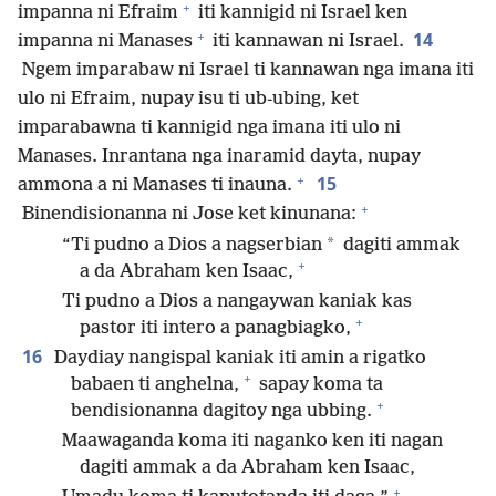
+
impanna ni Efraim
iti kannigid ni Israel ken
+
14
impanna ni Manases
iti kannawan ni Israel.
Ngem imparabaw ni Israel ti kannawan nga imana iti
ulo ni Efraim, nupay isu ti ub-ubing, ket
imparabawna ti kannigid nga imana iti ulo ni
Manases. Inrantana nga inaramid dayta, nupay
+
15
ammona a ni Manases ti inauna.
+
Binendisionanna ni Jose ket kinunana:
*
“Ti pudno a Dios a nagserbian
dagiti ammak
+
a da Abraham ken Isaac,
Ti pudno a Dios a nangaywan kaniak kas
+
pastor iti intero a panagbiagko,
16
Daydiay nangispal kaniak iti amin a rigatko
+
babaen ti anghelna,
sapay koma ta
+
bendisionanna dagitoy nga ubbing.
Maawaganda koma iti naganko ken iti nagan
dagiti ammak a da Abraham ken Isaac,
+