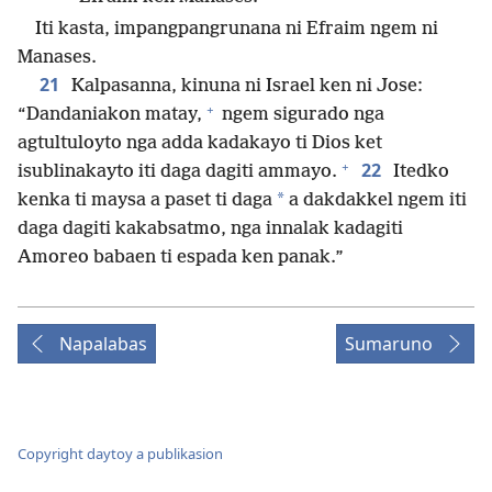
Iti kasta, impangpangrunana ni Efraim ngem ni
Manases.
21
Kalpasanna, kinuna ni Israel ken ni Jose:
+
“Dandaniakon matay,
ngem sigurado nga
agtultuloyto nga adda kadakayo ti Dios ket
+
22
isublinakayto iti daga dagiti ammayo.
Itedko
*
kenka ti maysa a paset ti daga
a dakdakkel ngem iti
daga dagiti kakabsatmo, nga innalak kadagiti
Amoreo babaen ti espada ken panak.”
Napalabas
Sumaruno
Copyright daytoy a publikasion