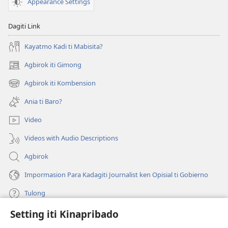
Appearance Settings
Dagiti Link
Kayatmo Kadi ti Mabisita?
Agbirok iti Gimong
(manglukat
iti
Agbirok iti Kombension
(manglukat
baro
iti
a
Ania ti Baro?
baro
window)
a
Video
window)
Videos with Audio Descriptions
Agbirok
Impormasion Para Kadagiti Journalist ken Opisial ti Gobierno
Tulong
Setting iti Kinapribado
Donasion
(manglukat