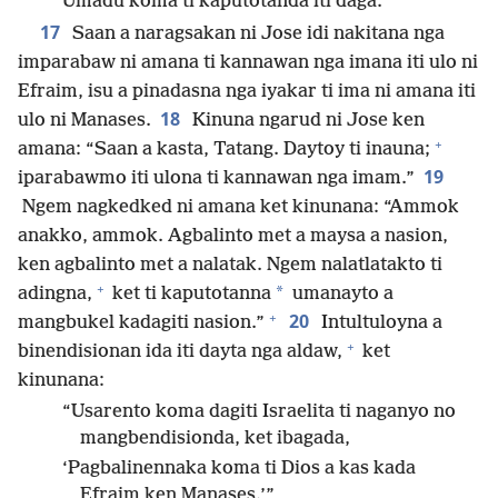
Umadu koma ti kaputotanda iti daga.”
17
Saan a naragsakan ni Jose idi nakitana nga
imparabaw ni amana ti kannawan nga imana iti ulo ni
Efraim, isu a pinadasna nga iyakar ti ima ni amana iti
18
ulo ni Manases.
Kinuna ngarud ni Jose ken
+
amana: “Saan a kasta, Tatang. Daytoy ti inauna;
19
iparabawmo iti ulona ti kannawan nga imam.”
Ngem nagkedked ni amana ket kinunana: “Ammok
anakko, ammok. Agbalinto met a maysa a nasion,
ken agbalinto met a nalatak. Ngem nalatlatakto ti
+
*
adingna,
ket ti kaputotanna
umanayto a
+
20
mangbukel kadagiti nasion.”
Intultuloyna a
+
binendisionan ida iti dayta nga aldaw,
ket
kinunana:
“Usarento koma dagiti Israelita ti naganyo no
mangbendisionda, ket ibagada,
‘Pagbalinennaka koma ti Dios a kas kada
Efraim ken Manases.’”