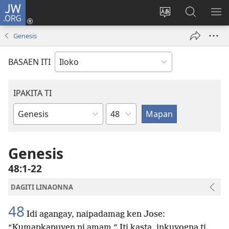
JW.ORG
Ag-
log
Baliwan
Agbirok
IPA
In
ti
iti
TI
Genesis
(manglukat
lengguahe
JW.ORG
PA
iti
ti
BASAEN ITI
baro
site
a
window)
IPAKITA TI
Kapitulo
Libro
ti
Biblia
Genesis
48:1-22
DAGITI LINAONNA
48
Idi agangay, naipadamag ken Jose:
“Kumapkapuyen ni amam.” Iti kasta, inkuyogna ti