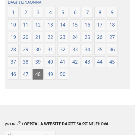
DAGITI LINAONNA
a
Lubong
Patarus
a
1
2
3
4
5
6
7
8
9
ti
Patarus
10
11
12
13
14
15
16
17
18
Nasantuan
ti
a
Nasantuan
19
20
21
22
23
24
25
26
27
Kasuratan
a
(2018 a
Kasuratan
28
29
30
31
32
33
34
35
36
Rebision)
(2018 a
37
38
39
40
41
42
43
44
45
Rebision)
46
47
48
49
50
®
JW.ORG
/ OPISIAL A WEBSITE DAGITI SAKSI NI JEHOVA