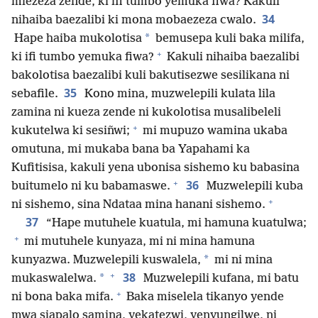
miezeza zende, ki ifi tumbo yemuka fiwa? Kakuli
34
nihaiba baezalibi ki mona mobaezeza cwalo.
*
Hape haiba mukolotisa
bemusepa kuli baka milifa,
+
ki ifi tumbo yemuka fiwa?
Kakuli nihaiba baezalibi
bakolotisa baezalibi kuli bakutisezwe sesilikana ni
35
sebafile.
Kono mina, muzwelepili kulata lila
zamina ni kueza zende ni kukolotisa musalibeleli
+
kukutelwa ki sesiñwi;
mi mupuzo wamina ukaba
omutuna, mi mukaba bana ba Yapahami ka
Kufitisisa, kakuli yena ubonisa sishemo ku babasina
+
36
buitumelo ni ku babamaswe.
Muzwelepili kuba
+
ni sishemo, sina Ndataa mina hanani sishemo.
37
“Hape mutuhele kuatula, mi hamuna kuatulwa;
+
mi mutuhele kunyaza, mi ni mina hamuna
*
kunyazwa. Muzwelepili kuswalela,
mi ni mina
+
38
*
mukaswalelwa.
Muzwelepili kufana, mi batu
+
ni bona baka mifa.
Baka miselela tikanyo yende
mwa siapalo samina, yekatezwi, yenyungilwe, ni