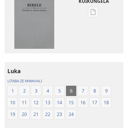
KUIKUNGELA
Mukete
mufuta
omubata
kuikungela
Bibele
ya
Toloko
ya
Lifasi
Luka
Lelinca
LITABA ZE MWAHALI
1
2
3
4
5
6
7
8
9
10
11
12
13
14
15
16
17
18
19
20
21
22
23
24