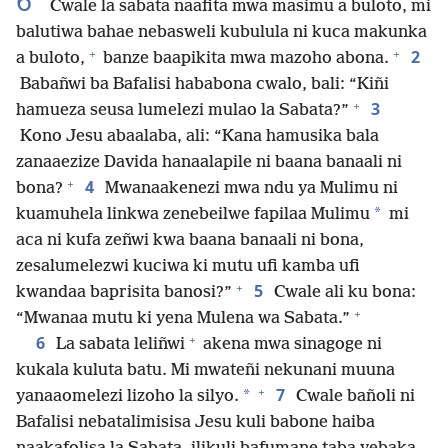
6
Cwale la sabata naafita mwa masimu a buloto, mi
balutiwa bahae nebasweli kubulula ni kuca makunka
+
+
2
a buloto,
banze baapikita mwa mazoho abona.
Babañwi ba Bafalisi hababona cwalo, bali: “Kiñi
+
3
hamueza seusa lumelezi mulao la Sabata?”
Kono Jesu abaalaba, ali: “Kana hamusika bala
zanaaezize Davida hanaalapile ni baana banaali ni
+
4
bona?
Mwanaakenezi mwa ndu ya Mulimu ni
*
kuamuhela linkwa zenebeilwe fapilaa Mulimu
mi
aca ni kufa zeñwi kwa baana banaali ni bona,
zesalumelezwi kuciwa ki mutu ufi kamba ufi
+
5
kwandaa baprisita banosi?”
Cwale ali ku bona:
+
“Mwanaa mutu ki yena Mulena wa Sabata.”
+
6
La sabata leliñwi
akena mwa sinagoge ni
kukala kuluta batu. Mi mwateñi nekunani muuna
+
7
*
yanaaomelezi lizoho la silyo.
Cwale bañoli ni
Bafalisi nebatalimisisa Jesu kuli babone haiba