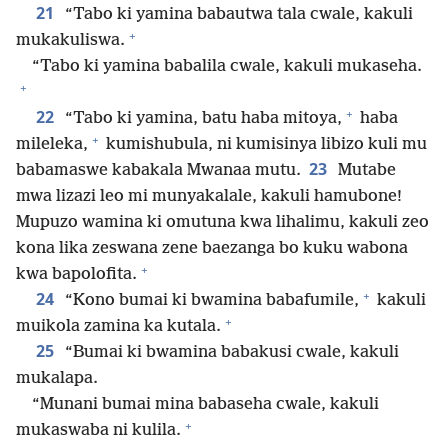
21
“Tabo ki yamina babautwa tala cwale, kakuli
+
mukakuliswa.
“Tabo ki yamina babalila cwale, kakuli mukaseha.
+
+
22
“Tabo ki yamina, batu haba mitoya,
haba
+
mileleka,
kumishubula, ni kumisinya libizo kuli mu
23
babamaswe kabakala Mwanaa mutu.
Mutabe
mwa lizazi leo mi munyakalale, kakuli hamubone!
Mupuzo wamina ki omutuna kwa lihalimu, kakuli zeo
kona lika zeswana zene baezanga bo kuku wabona
+
kwa bapolofita.
+
24
“Kono bumai ki bwamina babafumile,
kakuli
+
muikola zamina ka kutala.
25
“Bumai ki bwamina babakusi cwale, kakuli
mukalapa.
“Munani bumai mina babaseha cwale, kakuli
+
mukaswaba ni kulila.