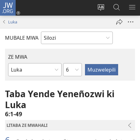
JW.ORG
Mukene
(opens
Mu
Mubate
MU
new
cince
Litaba
LIT
Luka
window)
puo
fa
ZEL
JW.ORG
TE
MUBALE MWA
ZE MWA
Chapter
Buka
ya
Bibele
Taba Yende Yeneñozwi ki
Luka
6:1-49
LITABA ZE MWAHALI