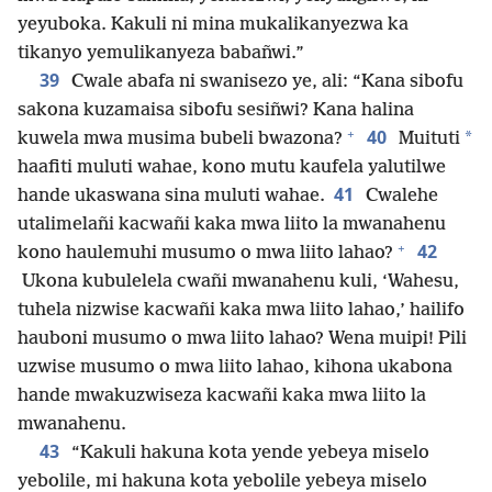
yeyuboka. Kakuli ni mina mukalikanyezwa ka
tikanyo yemulikanyeza babañwi.”
39
Cwale abafa ni swanisezo ye, ali: “Kana sibofu
sakona kuzamaisa sibofu sesiñwi? Kana halina
+
40
*
kuwela mwa musima bubeli bwazona?
Muituti
haafiti muluti wahae, kono mutu kaufela yalutilwe
41
hande ukaswana sina muluti wahae.
Cwalehe
utalimelañi kacwañi kaka mwa liito la mwanahenu
+
42
kono haulemuhi musumo o mwa liito lahao?
Ukona kubulelela cwañi mwanahenu kuli, ‘Wahesu,
tuhela nizwise kacwañi kaka mwa liito lahao,’ hailifo
hauboni musumo o mwa liito lahao? Wena muipi! Pili
uzwise musumo o mwa liito lahao, kihona ukabona
hande mwakuzwiseza kacwañi kaka mwa liito la
mwanahenu.
43
“Kakuli hakuna kota yende yebeya miselo
yebolile, mi hakuna kota yebolile yebeya miselo