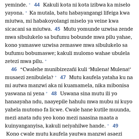
+
44
yeminde.
Kakuli kota ni kota izibwa ka miselo
+
yayona.
Ka mutala, batu habayangangi lifeiga kwa
miutwa, mi habakoyolangi miselo ya veine kwa
45
sicacani sa miutwa.
Mutu yomunde uzwisa zende
mwa sibulukelo sa bufumu bobunde mwa pilu yahae,
kono yamaswe uzwisa zemaswe mwa sibulukelo sa
bufumu bobumaswe; kakuli mulomo wahae ubulela
+
zetezi mwa pilu.
46
“Cwalehe munibizezañi kuli ‘Mulena! Mulena!’
+
47
musaezi zenibulela?
Mutu kaufela yataha ku na
mi autwa manzwi aka ni kuamamela, nika mibonisa
+
48
yaswana ni yena
Uswana sina mutu ili yo
hanaayaha ndu, naayepile hahulu mwa mubu ni kuyo
yahela mutomo fa licwe. Cwale hane kutile muunda,
mezi anata ndu yeo kono mezi naasina maata a
+
49
kuinyanganyisa, kakuli neiyahilwe hande.
Kono cwale mutu kaufela yautwa manzwi asaezi