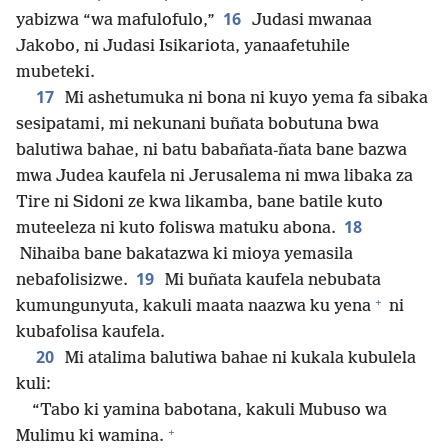
16
yabizwa “wa mafulofulo,”
Judasi mwanaa
Jakobo, ni Judasi Isikariota, yanaafetuhile
mubeteki.
17
Mi ashetumuka ni bona ni kuyo yema fa sibaka
sesipatami, mi nekunani buñata bobutuna bwa
balutiwa bahae, ni batu babañata-ñata bane bazwa
mwa Judea kaufela ni Jerusalema ni mwa libaka za
Tire ni Sidoni ze kwa likamba, bane batile kuto
18
muteeleza ni kuto foliswa matuku abona.
Nihaiba bane bakatazwa ki mioya yemasila
19
nebafolisizwe.
Mi buñata kaufela nebubata
+
kumungunyuta, kakuli maata naazwa ku yena
ni
kubafolisa kaufela.
20
Mi atalima balutiwa bahae ni kukala kubulela
kuli:
“Tabo ki yamina babotana, kakuli Mubuso wa
+
Mulimu ki wamina.