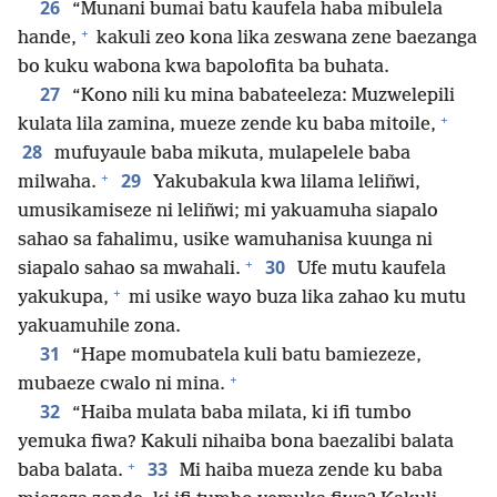
26
“Munani bumai batu kaufela haba mibulela
+
hande,
kakuli zeo kona lika zeswana zene baezanga
bo kuku wabona kwa bapolofita ba buhata.
27
“Kono nili ku mina babateeleza: Muzwelepili
+
kulata lila zamina, mueze zende ku baba mitoile,
28
mufuyaule baba mikuta, mulapelele baba
+
29
milwaha.
Yakubakula kwa lilama leliñwi,
umusikamiseze ni leliñwi; mi yakuamuha siapalo
sahao sa fahalimu, usike wamuhanisa kuunga ni
+
30
siapalo sahao sa mwahali.
Ufe mutu kaufela
+
yakukupa,
mi usike wayo buza lika zahao ku mutu
yakuamuhile zona.
31
“Hape momubatela kuli batu bamiezeze,
+
mubaeze cwalo ni mina.
32
“Haiba mulata baba milata, ki ifi tumbo
yemuka fiwa? Kakuli nihaiba bona baezalibi balata
+
33
baba balata.
Mi haiba mueza zende ku baba