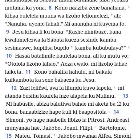
naakafolisa la Sabata, ilikuli bafumane taba yebaka
+
8
mutama ka yona.
Kono naaziba zene banahana,
*
kihaa bulelela muuna wa lizoho leliomelezi,
ali:
“Nanuha, uyeme fahali.” Mi ananuha ni kuyema fo.
9
Jesu kihaa li ku bona: “Kashe nimibuze, kana
kwalumelezwa la Sabata kueza sesinde kamba
+
*
sesimaswe, kupilisa bupilo
kamba kububulaya?”
10
Hasaa batalimile kaufelaa bona, ali ku mutu yo:
“Otolola lizoho lahao.” Aeza cwalo, mi lizoho lahae
11
laiketa.
Kono bahalifa hahulu, mi bakala
kuikambota ka sene bakaeza ku Jesu.
+
12
Zazi leliñwi, aya fa lilundu kuyo lapela,
mi
+
13
atanda busihu kaufela inze alapela ku Mulimu.
Mi habusile, abiza balutiwa bahae mi aketa ba 12 ku
+
14
bona, banaabizize hape kuli ki baapositola
Simoni, yo hape naabeile libizo la Pitrosi, Andreasi
+
munyanaa hae, Jakobo, Joani, Filipi,
Bartolome,
+
15
Mateu, Tomasi,
Jakobo mwanaa Alfea, Simoni