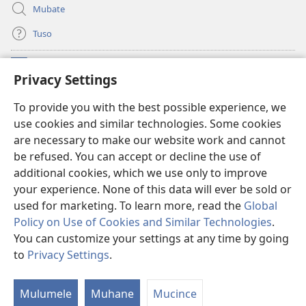
Mubate
Tuso
Linubu
(opens
Privacy Settings
new
window)
Sifalana sa fa Intaneti sa Watchtower
To provide you with the best possible experience, we
(opens
use cookies and similar technologies. Some cookies
new
®
JW Hub
window)
are necessary to make our website work and cannot
(opens
be refused. You can accept or decline the use of
new
®
Progilamu ya
JW Library
window)
additional cookies, which we use only to improve
your experience. None of this data will ever be sold or
used for marketing. To learn more, read the
Global
Policy on Use of Cookies and Similar Technologies
.
You can customize your settings at any time by going
Copyright
© 2026 Watch Tower Bible and Tract Society of Pennsylvania.
TUMELELANO YA KUITUSISA WEBUSAITI YE
|
MOLUITUSISEZA LITABA
to
Privacy Settings
.
S
ZAMINA
|
PRIVACY SETTINGS
Ta
Mulumele
Muhane
Mucince
of