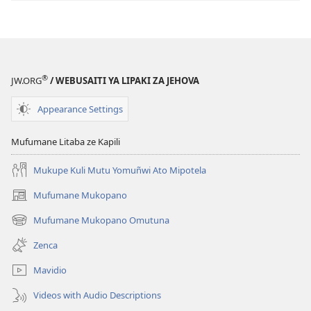
®
JW.ORG
/ WEBUSAITI YA LIPAKI ZA JEHOVA
Appearance Settings
Mufumane Litaba ze Kapili
Mukupe Kuli Mutu Yomuñwi Ato Mipotela
Mufumane Mukopano
(opens
new
Mufumane Mukopano Omutuna
(opens
window)
new
Zenca
window)
Mavidio
Videos with Audio Descriptions