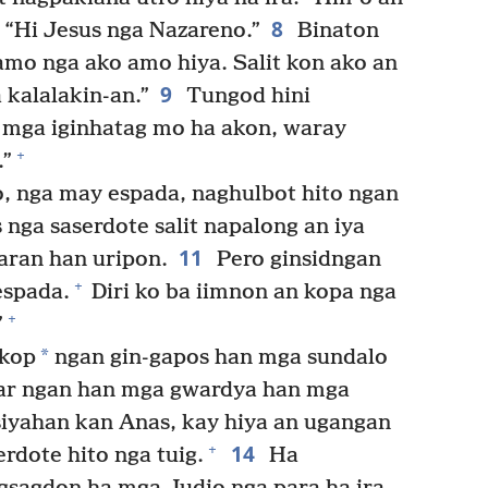
8
: “Hi Jesus nga Nazareno.”
Binaton
amo nga ako amo hiya. Salit kon ako an
9
a kalalakin-an.”
Tungod hini
a mga iginhatag mo ha akon, waray
+
.”
, nga may espada, naghulbot hito ngan
 nga saserdote salit napalong an iya
11
aran han uripon.
Pero ginsidngan
+
espada.
Diri ko ba iimnon an kopa nga
+
”
*
akop
ngan gin-gapos han mga sundalo
ar ngan han mga gwardya han mga
siyahan kan Anas, kay hiya an ugangan
14
+
rdote hito nga tuig.
Ha