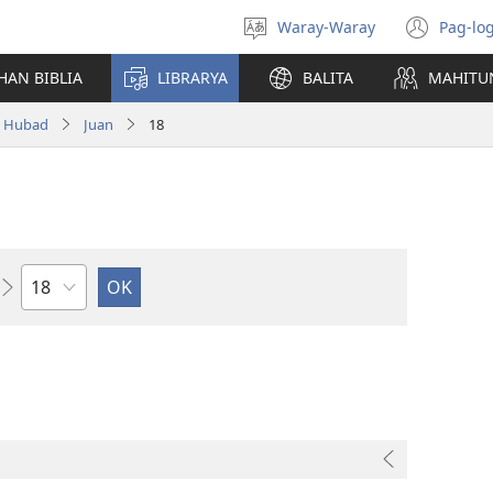
Waray-Waray
Pag-log
Pagpili
(ope
hin
new
HAN BIBLIA
LIBRARYA
BALITA
MAHITU
yinaknan
win
a Hubad
Juan
18
Kapitulo