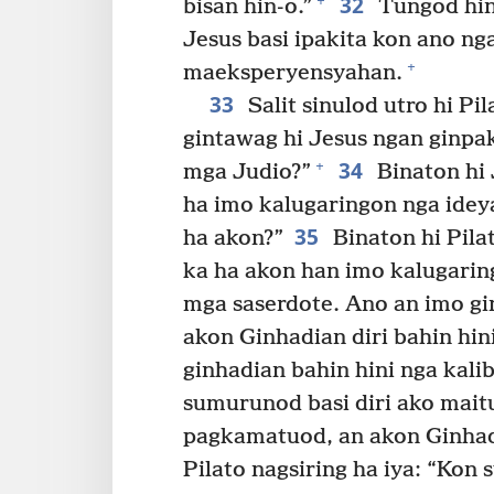
32
+
bisan hin-o.”
Tungod hin
Jesus basi ipakita kon ano ng
+
maeksperyensyahan.
33
Salit sinulod utro hi P
gintawag hi Jesus ngan ginpa
34
+
mga Judio?”
Binaton hi 
ha imo kalugaringon nga idey
35
ha akon?”
Binaton hi Pilat
ka ha akon han imo kalugari
mga saserdote. Ano an imo gi
akon Ginhadian diri bahin hin
ginhadian bahin hini nga kal
sumurunod basi diri ako mait
pagkamatuod, an akon Ginhadia
Pilato nagsiring ha iya: “Kon 