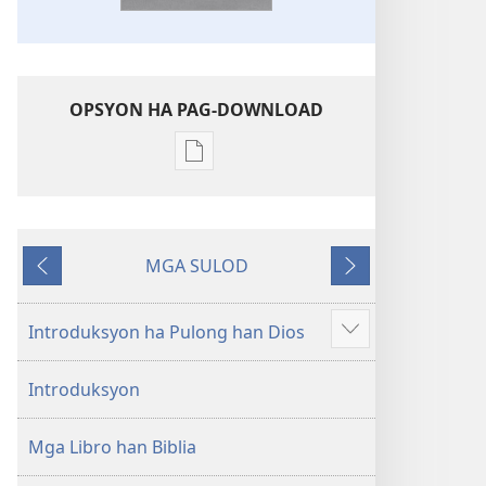
OPSYON HA PAG-DOWNLOAD
Opsyon
ha
pag-
download
MGA SULOD
hin
Naglabay
Sunod
digital
nga
Introduksyon ha Pulong han Dios
Ipakita
mga
an
publikasyon
Introduksyon
dugang
Bag-
o
Mga Libro han Biblia
nga
Kalibotan