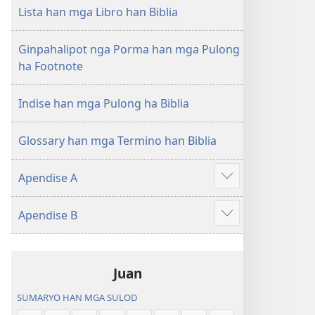
nga
Lista han mga Libro han Biblia
Hubad
han
Ginpahalipot nga Porma han mga Pulong
Baraan
ha Footnote
nga
Kasuratan
Indise han mga Pulong ha Biblia
Glossary han mga Termino han Biblia
Apendise A
Ipakita
an
Apendise B
dugang
Ipakita
an
dugang
Juan
SUMARYO HAN MGA SULOD