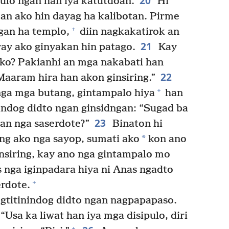
20
ulo ngan han iya katutdoan.
Hi
kan ako hin dayag ha kalibotan. Pirme
+
gan ha templo,
diin nagkakatirok an
21
ay ako ginyakan hin patago.
Kay
ko? Pakianhi an mga nakabati han
22
 Maaram hira han akon ginsiring.”
+
 nga mga butang, gintampalo hiya
han
ndog didto ngan ginsidngan: “Sugad ba
23
an nga saserdote?”
Binaton hi
*
ing ako nga sayop, sumati ako
kon ano
insiring, kay ano nga gintampalo mo
nga iginpadara hiya ni Anas ngadto
+
erdote.
gtitinindog didto ngan nagpapapaso.
“Usa ka liwat han iya mga disipulo, diri
+