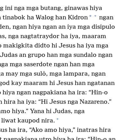
ng ini nga mga butang, ginawas hiya
+
*
n tinabok ha Walog han Kidron
ngan
den, ngan hiya ngan an iya mga disipulo
s, nga nagtatraydor ha iya, maaram
b makigkita didto hi Jesus ha iya mga
i Judas an grupo han mga sundalo ngan
nga mga saserdote ngan han mga
ga may mga sulô, mga lampara, ngan
god kay maaram hi Jesus han ngatanan
 hiya ngan nagpakiana ha ira: “Hin-o
 hira ha iya: “Hi Jesus nga Nazareno.”
amo hiya.” Yana hi Judas, nga
+
 liwat kaupod nira.
us ha ira, “Ako amo hiya,” inatras hira
t nagpakiana utro hiya ha ira: “Hin-o an