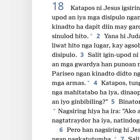
18
Katapos ni Jesus igsiri
upod an iya mga disipulo nga
kinadto ha dapit diin may gar
2
+
sinulod hito.
Yana hi Juda
liwat hito nga lugar, kay agso
3
disipulo.
Salit igin-upod n
an mga gwardya han punoan 
Pariseo ngan kinadto didto n
4
+
mga armas.
Katapos, tun
nga mahitatabo ha iya, dinaop
5
an iyo ginbibiling?”
Binaton
+
Nagsiring hiya ha ira: “Ako 
nagtatraydor ha iya, natindog
6
Pero han nagsiring hi Jes
7
+
ngan nagkatutumba.
Sali