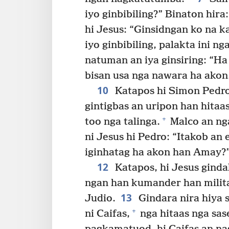
iyo ginbibiling?” Binaton hira
hi Jesus: “Ginsidngan ko na k
iyo ginbibiling, palakta ini ng
natuman an iya ginsiring: “H
bisan usa nga nawara ha akon
10
Katapos hi Simon Pedro
gintigbas an uripon han hitaas
+
too nga talinga.
Malco an ng
ni Jesus hi Pedro: “Itakob an 
iginhatag ha akon han Amay?
12
Katapos, hi Jesus gind
ngan han kumander han milit
13
Judio.
Gindara nira hiya 
+
ni Caifas,
nga hitaas nga sase