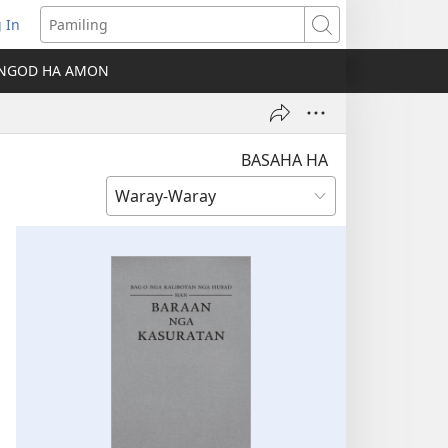
 In
ns
Pamiling
NGOD HA AMON
dow)
BASAHA HA