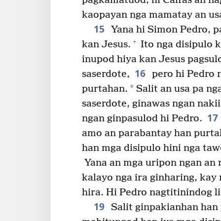
pagkamatuod, hi Caifas an na
kaopayan nga mamatay an usa
15
Yana hi Simon Pedro, pa
+
kan Jesus.
Ito nga disipulo k
inupod hiya kan Jesus pagsul
16
saserdote,
pero hi Pedro 
*
purtahan.
Salit an usa pa nga
saserdote, ginawas ngan naki
17
ngan ginpasulod hi Pedro.
amo an parabantay han purtah
han mga disipulo hini nga tawo
Yana an mga uripon ngan an 
kalayo nga ira ginharing, ka
hira. Hi Pedro nagtitinindog 
19
Salit ginpakianhan han 