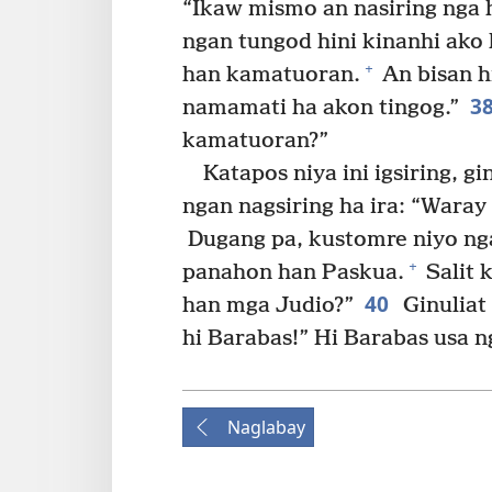
“Ikaw mismo an nasiring nga 
ngan tungod hini kinanhi ako
+
han kamatuoran.
An bisan h
3
namamati ha akon tingog.”
kamatuoran?”
Katapos niya ini igsiring, 
ngan nagsiring ha ira: “Waray
Dugang pa, kustomre niyo nga
+
panahon han Paskua.
Salit 
40
han mga Judio?”
Ginuliat 
hi Barabas!” Hi Barabas usa ng
Naglabay