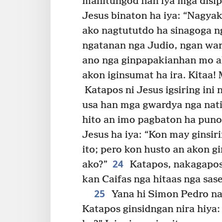
mahitungod han iya mga disip
Jesus binaton ha iya: “Nagya
ako nagtututdo ha sinagoga n
ngatanan nga Judio, ngan war
ano nga ginpapakianhan mo a
akon iginsumat ha ira. Kitaa!
Katapos ni Jesus igsiring ini
usa han mga gwardya nga nati
hito an imo pagbaton ha puno
Jesus ha iya: “Kon may ginsir
ito; pero kon husto an akon g
24
ako?”
Katapos, nakagapos 
kan Caifas nga hitaas nga sas
25
Yana hi Simon Pedro na
Katapos ginsidngan nira hiya: 