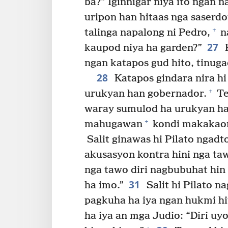
ba?” Iginnigar niya ito ngan na
uripon han hitaas nga saserd
+
talinga napalong ni Pedro,
na
27
kaupod niya ha garden?”
P
ngan katapos gud hito, tinug
28
Katapos gindara nira hi
+
urukyan han gobernador.
Te
waray sumulod ha urukyan han
+
mahugawan
kondi makakaon
Salit ginawas hi Pilato ngadt
akusasyon kontra hini nga ta
nga tawo diri nagbubuhat hin 
31
ha imo.”
Salit hi Pilato n
pagkuha ha iya ngan hukmi hi
ha iya an mga Judio: “Diri u