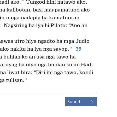
+
hadi ako.
Tungod hini natawo ako,
 ha kalibotan, basi magpamatuod ako
in-o nga nadapig ha kamatuoran
8
Nagsiring ha iya hi Pilato: “Ano an
ginawas utro hiya ngadto ha mga Judio
39
+
 ako nakita ha iya nga sayop.
 buhian ko an usa nga tawo ha
karuyag ba niyo nga buhian ko an Hadi
na liwat hira: “Diri ini nga tawo, kondi
+
a tulisan.
Sunod