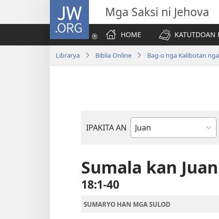
JW.ORG
Mga Saksi ni Jehova
HOME
KATUTDOAN 
Librarya
Biblia Online
Bag-o nga Kalibotan ng
IPAKITA AN
Libro
han
Biblia
Sumala kan Juan
18:1-40
SUMARYO HAN MGA SULOD