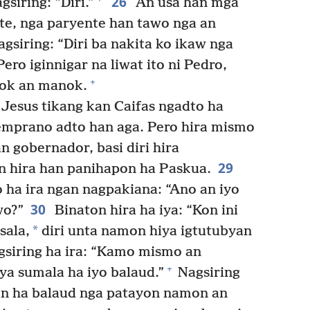
26
gsiring: “Diri.”
An usa han mga
ote, nga paryente han tawo nga an
gsiring: “Diri ba nakita ko ikaw nga
ero iginnigar na liwat ito ni Pedro,
+
aok an manok.
 Jesus tikang kan Caifas ngadto ha
mprano adto han aga. Pero hira mismo
 gobernador, basi diri hira
29
 hira han panihapon ha Paskua.
o ha ira ngan nagpakiana: “Ano an iyo
30
wo?”
Binaton hira ha iya: “Kon ini
*
sala,
diri unta namon hiya igtutubyan
agsiring ha ira: “Kamo mismo an
+
ya sumala ha iyo balaud.”
Nagsiring
yon ha balaud nga patayon namon an