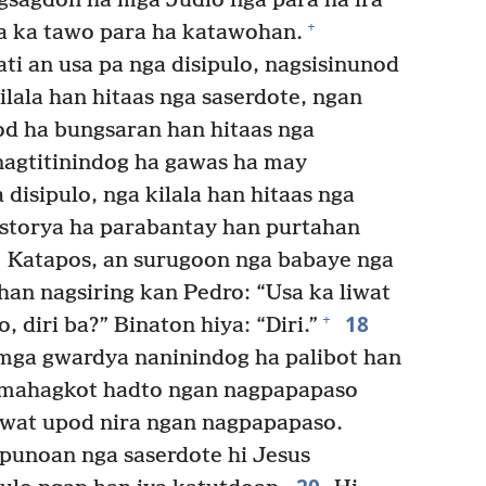
gsagdon ha mga Judio nga para ha ira
+
 ka tawo para ha katawohan.
ti an usa pa nga disipulo, nagsisinunod
ilala han hitaas nga saserdote, ngan
od ha bungsaran han hitaas nga
nagtitinindog ha gawas ha may
 disipulo, nga kilala han hitaas nga
istorya ha parabantay han purtahan
Katapos, an surugoon nga babaye nga
an nagsiring kan Pedro: “Usa ka liwat
18
+
, diri ba?” Binaton hiya: “Diri.”
mga gwardya naninindog ha palibot han
y mahagkot hadto ngan nagpapapaso
liwat upod nira ngan nagpapapaso.
punoan nga saserdote hi Jesus