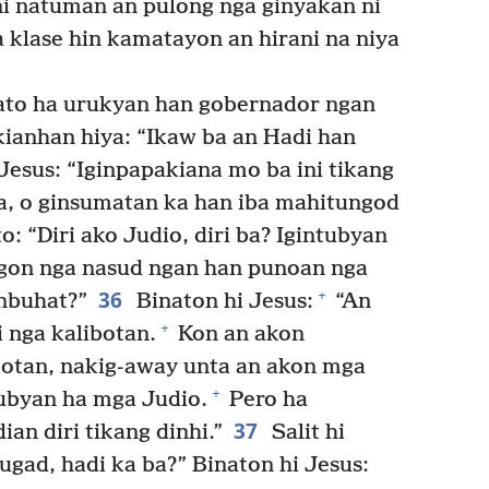
i natuman an pulong nga ginyakan ni
a klase hin kamatayon an hirani na niya
ilato ha urukyan han gobernador ngan
kianhan hiya: “Ikaw ba an Hadi han
Jesus: “Iginpapakiana mo ba ini tikang
a, o ginsumatan ka han iba mahitungod
o: “Diri ako Judio, diri ba? Igintubyan
ngon nga nasud ngan han punoan nga
36
+
nbuhat?”
Binaton hi Jesus:
“An
+
i nga kalibotan.
Kon an akon
ibotan, nakig-away unta an akon mga
+
ubyan ha mga Judio.
Pero ha
37
n diri tikang dinhi.”
Salit hi
sugad, hadi ka ba?” Binaton hi Jesus: