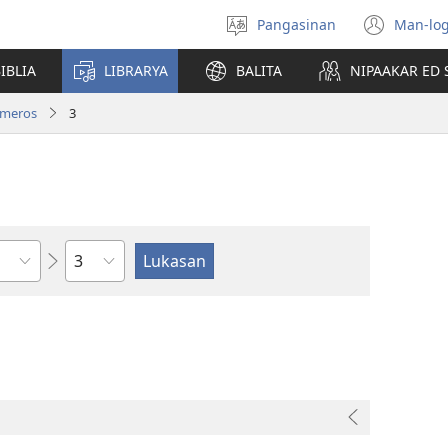
Pangasinan
Man-log
Manpili
(ope
na
new
IBLIA
LIBRARYA
BALITA
NIPAAKAR ED 
Lenguahe
wind
meros
3
Kapitulo