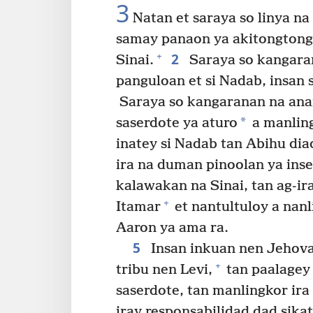
3
Natan et saraya so linya na
samay panaon ya akitongtong 
2
+
Sinai.
Saraya so kangara
panguloan et si Nadab, insan 
Saraya so kangaranan na ana
*
saserdote ya aturo
a manling
inatey si Nadab tan Abihu di
ira na duman pinoolan ya ins
kalawakan na Sinai, tan ag-ira
+
Itamar
et nantultuloy a nanl
Aaron ya ama ra.
5
Insan inkuan nen Jehova 
+
tribu nen Levi,
tan paalagey
saserdote, tan manlingkor ira
iray responsabilidad dad sika