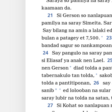
Saraya so pamilya na saray
kaamaan da.
21
Si Gerson so nanlapuan 
pamilya na saray Simeita. Sar
Say bilang na amin a lalaki e
2
+
bulan a patagey et 7,500.
bandad sagur so nankampoan n
24
Say pangulo na saray pam
2
si Eliasaf ya anak nen Lael.
+
nen Gerson
diad tolda a pan
+
tabernakulo tan tolda,
sakob
26
tolda a pantitiponan,
say 
+
*
sanib
ed lolooban na sular 
saray lubir na tolda na satan
27
Si Kohat so nanlapuan 