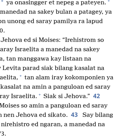
+
*
ya onasingger et nepeg a pateyen.
 manedad na sakey bulan a patagey, ya
on unong ed saray pamilya ra lapud
0.
Jehova ed si Moises: “Irehistrom so
saray Israelita a manedad na sakey
a, tan manggawa kay listaan na
 Levita parad siak bilang kasalat na
+
aelita,
tan alam iray kokomponien ya
 kasalat na amin a panguloan ed saray
42
+
ay Israelita.
Siak si Jehova.”
 Moises so amin a panguloan ed saray
43
n nen Jehova ed sikato.
Say bilang
 nirehistro ed ngaran, a manedad na
73.