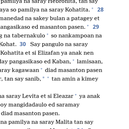
y pamilya na saray Hebronita, tan say
28
+
raya so pamilya na saray Kohatita.
 manedad na sakey bulan a patagey et
29
+
 pangasikaso ed masanton pasen.
+
g na tabernakulo
so nankampoan na
30
Kohat.
Say pangulo na saray
ohatita et si Elizafan ya anak nen
+
day pangasikaso ed Kaban,
lamisaan,
+
aray kagawaan
diad masanton pasen
+
*
, tan say sanib,
tan amin a kimey
+
saray Levita et si Eleazar
ya anak
atoy mangidadaulo ed saramay
 diad masanton pasen.
na pamilya na saray Malita tan say