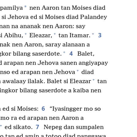
*
 pamilya
nen Aaron tan Moises diad
si Jehova ed si Moises diad Palandey
nan na ananak nen Aaron: say
3
+
+
+
si Abihu,
Eleazar,
tan Itamar.
nak nen Aaron, saray alanaan a
4
+
kor bilang saserdote.
Balet,
ad arapan nen Jehova sanen angiyapay
+
enso ed arapan nen Jehova
diad
+
 awalaay ilalak. Balet si Eleazar
tan
ingkor bilang saserdote a kaiba nen
6
ed si Moises:
“Iyasingger mo so
 mo ra ed arapan nen Aaron a
7
+
ed sikato.
Nepeg dan sumpalen
to tan ed amin a totoo diad panggawa