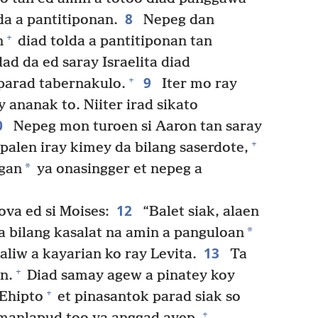
8
da a pantitiponan.
Nepeg dan
+
n
diad tolda a pantitiponan tan
ad da ed saray Israelita diad
9
+
parad tabernakulo.
Iter mo ray
y ananak to. Niiter irad sikato
0
Nepeg mon turoen si Aaron tan saray
+
alen iray kimey da bilang saserdote,
*
gan
ya onasingger et nepeg a
12
va ed si Moises:
“Balet siak, alaen
*
ta bilang kasalat na amin a panguloan
13
iw a kayarian ko ray Levita.
Ta
+
n.
Diad samay agew a pinatey koy
+
 Ehipto
et pinasantok parad siak so
+