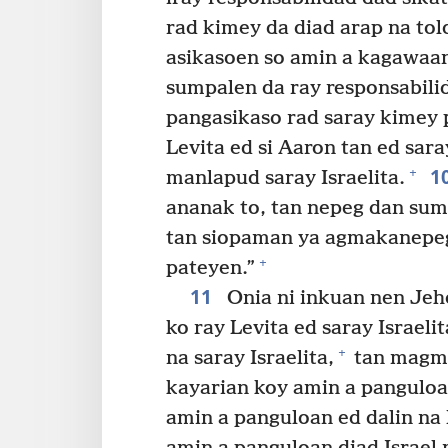
rad kimey da diad arap na tol
asikasoen so amin a kagawaa
sumpalen da ray responsabilid
pangasikaso rad saray kimey 
Levita ed si Aaron tan ed sara
1
+
manlapud saray Israelita.
ananak to, tan nepeg dan sump
tan siopaman ya agmakanepe
+
pateyen.”
11
Onia ni inkuan nen Jeho
ko ray Levita ed saray Israeli
+
na saray Israelita,
tan magmal
kayarian koy amin a panguloa
amin a panguloan ed dalin na