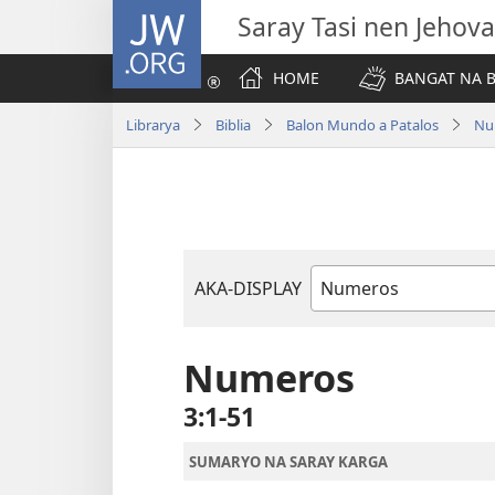
JW.ORG
Saray Tasi nen Jehova
HOME
BANGAT NA B
Librarya
Biblia
Balon Mundo a Patalos
Nu
AKA-DISPLAY
Libro
na
Biblia
Numeros
3:1-51
SUMARYO NA SARAY KARGA