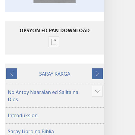
OPSYON ED PAN-DOWNLOAD
Opsyon
ed
pan-
download
SARAY KARGA
na
Ompawil
Onsublay
publikasyon
Balon
No Antoy Naaralan ed Salita na
Aruman
Mundo
Dios
so
a
ipanengneng
Patalos
Introduksion
na
Masanton
Saray Libro na Biblia
Kasulatan