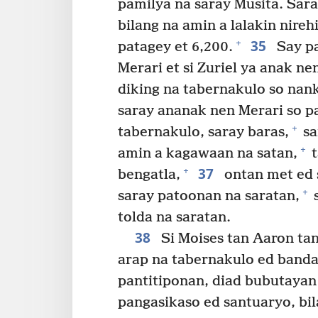
pamilya na saray Musita. Sara
bilang na amin a lalakin nire
35
+
patagey et 6,200.
Say pa
Merari et si Zuriel ya anak n
diking na tabernakulo so na
saray ananak nen Merari so p
+
tabernakulo, saray baras,
sa
+
amin a kagawaan na satan,
t
37
+
bengatla,
ontan met ed s
+
saray patoonan na saratan,
s
tolda na saratan.
38
Si Moises tan Aaron ta
arap na tabernakulo ed bandad
pantitiponan, diad bubutayan
pangasikaso ed santuaryo, bil