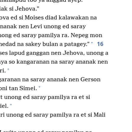
 manlapud too ya anggad ayep.
ak si Jehova.”
ova ed si Moises diad kalawakan na
ananak nen Levi unong ed saray
nong ed saray pamilya ra. Nepeg mon
16
+
anedad na sakey bulan a patagey.”
ises lapud ganggan nen Jehova, unong a
ya so kangaranan na saray ananak nen
+
ri.
garanan na saray ananak nen Gerson
+
bni tan Simei.
 unong ed saray pamilya ra et si
+
el.
 unong ed saray pamilya ra et si Mali