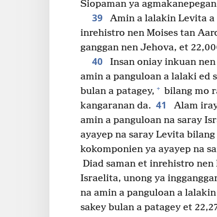
Siopaman ya agmakanepegan
39
Amin a lalakin Levita a
inrehistro nen Moises tan Aar
ganggan nen Jehova, et 22,00
40
Insan oniay inkuan nen 
amin a panguloan a lalaki ed 
+
bulan a patagey,
bilang mo r
41
kangaranan da.
Alam iray
amin a panguloan na saray Isr
ayayep na saray Levita bilang
kokomponien ya ayayep na sar
Diad saman et inrehistro nen
Israelita, unong ya inggangga
na amin a panguloan a lalakin
sakey bulan a patagey et 22,2