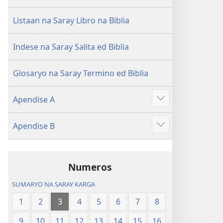
Listaan na Saray Libro na Biblia
Indese na Saray Salita ed Biblia
Glosaryo na Saray Termino ed Biblia
Apendise A
Aruman
so
Apendise B
ipanengneng
Aruman
so
ipanengneng
Numeros
SUMARYO NA SARAY KARGA
1
2
3
4
5
6
7
8
9
10
11
12
13
14
15
16