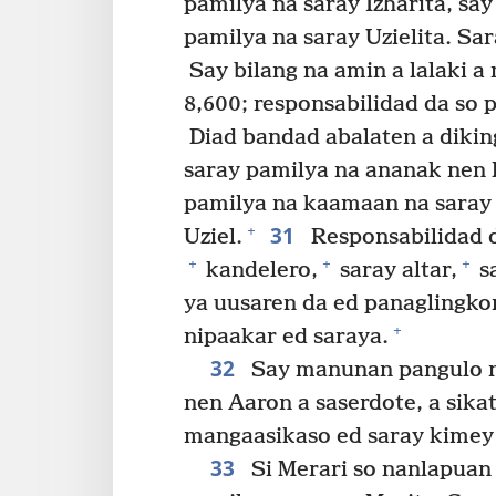
pamilya na saray Izharita, sa
pamilya na saray Uzielita. Sa
Say bilang na amin a lalaki a
8,600; responsabilidad da so
Diad bandad abalaten a dikin
saray pamilya na ananak nen 
pamilya na kaamaan na saray K
31
+
Uziel.
Responsabilidad 
+
+
+
kandelero,
saray altar,
s
ya uusaren da ed panaglingkor
+
nipaakar ed saraya.
32
Say manunan pangulo na 
nen Aaron a saserdote, a sik
mangaasikaso ed saray kimey
33
Si Merari so nanlapuan 