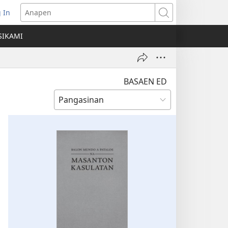
 In
ns
Anapen
SIKAMI
ow)
BASAEN ED