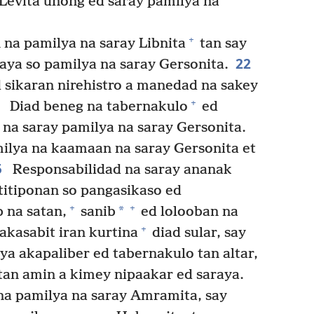
 Levita unong ed saray pamilya na
+
na pamilya na saray Libnita
tan say
22
aya so pamilya na saray Gersonita.
d sikaran nirehistro a manedad na sakey
3
+
Diad beneg na tabernakulo
ed
a saray pamilya na saray Gersonita.
ilya na kaamaan na saray Gersonita et
5
Responsabilidad na saray ananak
titiponan so pangasikaso ed
+
+
*
 na satan,
sanib
ed lolooban na
+
akasabit iran kurtina
diad sular, say
ya akapaliber ed tabernakulo tan altar,
, tan amin a kimey nipaakar ed saraya.
na pamilya na saray Amramita, say