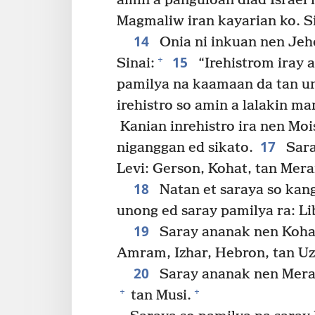
amin a panguloan diad Israel
Magmaliw iran kayarian ko. Si
14
Onia ni inkuan nen Jeh
15
+
Sinai:
“Irehistrom iray 
pamilya na kaamaan da tan u
irehistro so amin a lalakin m
Kanian inrehistro ira nen Mo
17
niganggan ed sikato.
Sara
Levi: Gerson, Kohat, tan Mera
18
Natan et saraya so kan
unong ed saray pamilya ra: Li
19
Saray ananak nen Kohat
Amram, Izhar, Hebron, tan Uzi
20
Saray ananak nen Merari
+
+
tan Musi.