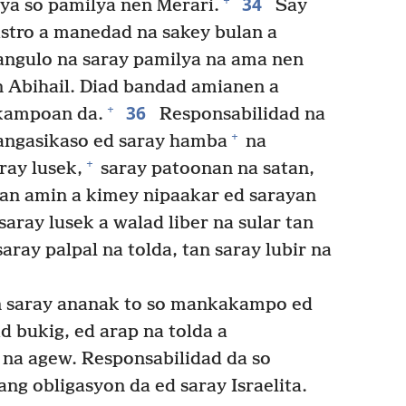
34
+
ya so pamilya nen Merari.
Say
histro a manedad na sakey bulan a
ngulo na saray pamilya na ama nen
en Abihail. Diad bandad amianen a
36
+
nkampoan da.
Responsabilidad na
+
angasikaso ed saray hamba
na
+
ray lusek,
saray patoonan na satan,
an amin a kimey nipaakar ed sarayan
aray lusek a walad liber na sular tan
aray palpal na tolda, tan saray lubir na
n saray ananak to so mankakampo ed
 bukig, ed arap na tolda a
 na agew. Responsabilidad da so
ang obligasyon da ed saray Israelita.