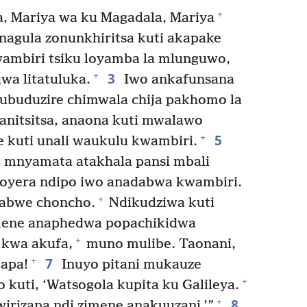
+
a, Mariya wa ku Magadala, Mariya
nagula zonunkhiritsa kuti akapake
mbiri tsiku loyamba la mlunguwo,
3
+
wa litatuluka.
Iwo ankafunsana
gubuduzire chimwala chija pakhomo la
nitsitsa, anaona kuti mwalawo
5
+
 kuti unali waukulu kwambiri.
mnyamata atakhala pansi mbali
oyera ndipo iwo anadabwa kwambiri.
+
dabwe choncho.
Ndikudziwa kuti
mene anaphedwa popachikidwa
+
 kwa akufa,
muno mulibe. Taonani,
7
+
apa!
Inuyo pitani mukauze
+
kuti, ‘Watsogola kupita ku Galileya.
8
+
izana ndi zimene anakuuzani.’”