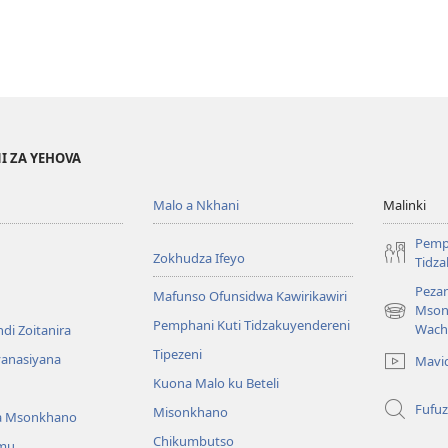
I ZA YEHOVA
Malo a Nkhani
Malinki
Pemp
Zokhudza Ifeyo
Tidz
Pezan
Mafunso Ofunsidwa Kawirikawiri
Mson
(imatsegul
Pemphani Kuti Tidzakuyendereni
Wach
di Zoitanira
tsamba
Tipezeni
lina)
yanasiyana
Mavi
Kuona Malo ku Beteli
Fufuz
Misonkhano
a Msonkhano
Chikumbutso
mu