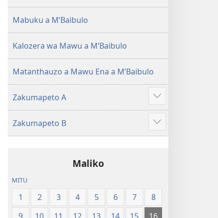
(Lokonzedwanso
mu
Mabuku a MʼBaibulo
2023)
Kalozera wa Mawu a MʼBaibulo
Matanthauzo a Mawu Ena a MʼBaibulo
Zakumapeto A
Onani
Zowonjezera
Zakumapeto B
Onani
Zowonjezera
Maliko
MITU
1
2
3
4
5
6
7
8
9
10
11
12
13
14
15
16