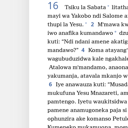
16
+
Tsiku la Sabata
litath
mayi wa Yakobo ndi Salome a
2
+
thupi la Yesu.
Mʼmawa kwa
*
iwo anafika kumandawo
dzu
kuti: “Ndi ndani amene akati
4
mandawo?”
Koma atayangʼa
wagubuduzidwa kale ngakhale
Atalowa mʼmandamo, anaona 
yakumanja, atavala mkanjo w
6
Iye anawauza kuti: “Musa
mukufuna Yesu Mnazareti, a
pamtengo. Iyetu waukitsidwa
pamene anamugoneka paja si 
ophunzira ake komanso Petulo 
Kumeneko mukamuona, mogwir