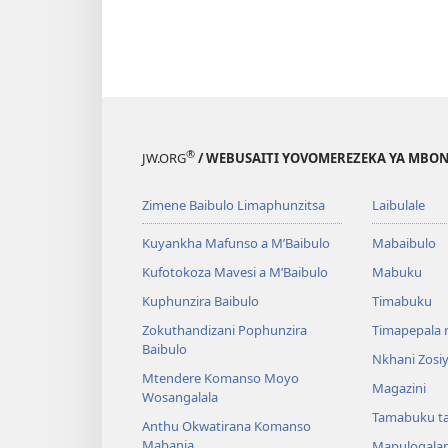
®
JW.ORG
/ WEBUSAITI YOVOMEREZEKA YA MBON
Zimene Baibulo Limaphunzitsa
Laibulale
Kuyankha Mafunso a M’Baibulo
Mabaibulo
Kufotokoza Mavesi a M’Baibulo
Mabuku
Kuphunzira Baibulo
Timabuku
Zokuthandizani Pophunzira
Timapepala n
Baibulo
Nkhani Zosi
Mtendere Komanso Moyo
Magazini
Wosangalala
Tamabuku t
Anthu Okwatirana Komanso
Mabanja
Mapulogala