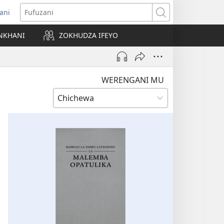
ani
matsegula
Fufuzani
amba
NKHANI
ZOKHUDZA IFEYO
a)
WERENGANI MU