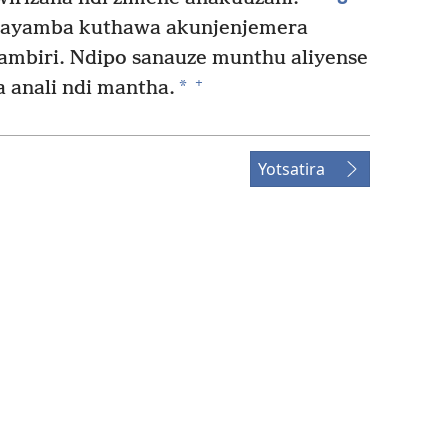
nayamba kuthawa akunjenjemera
mbiri. Ndipo sanauze munthu aliyense
+
*
 anali ndi mantha.
Yotsatira