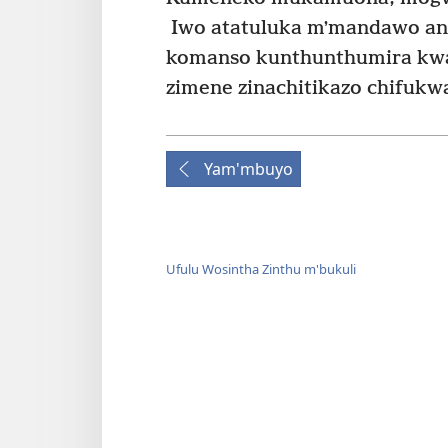
Iwo atatuluka mʼmandawo a
komanso kunthunthumira kwa
zimene zinachitikazo chifukwa
Yam'mbuyo
Ufulu Wosintha Zinthu m'bukuli