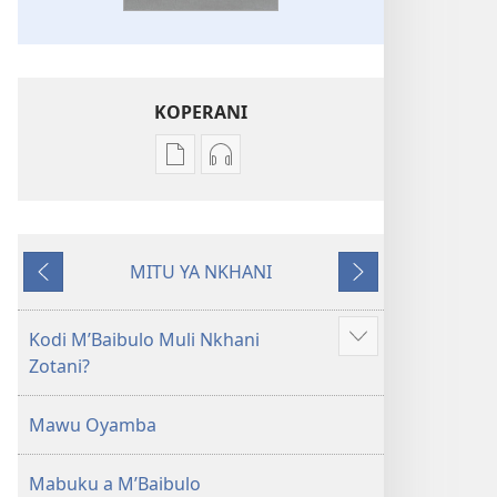
KOPERANI
Pangani
Koperani
Dounilodi
zinthu
Mabuku
zomvetsera
Ndi
Baibulo
MITU YA NKHANI
Zinthu
la
Yam'mbuyo
Yotsatira
Zina
Dziko
Baibulo
Latsopano
Kodi MʼBaibulo Muli Nkhani
Onani
la
la
Zotani?
Zowonjezera
Dziko
Malemba
Latsopano
Opatulika
Mawu Oyamba
la
(Lokonzedwanso
Malemba
mu
Mabuku a MʼBaibulo
Opatulika
2023)