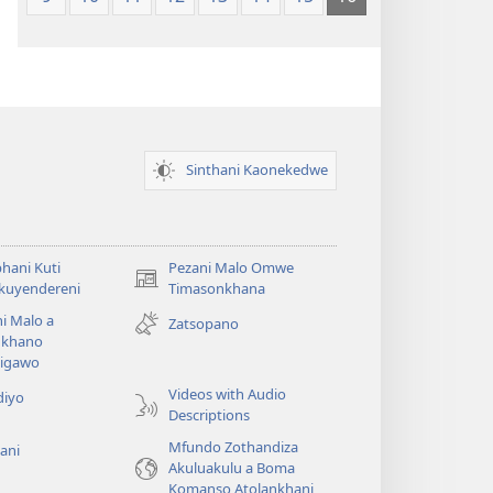
Sinthani Kaonekedwe
hani Kuti
Pezani Malo Omwe
(imatsegula
akuyendereni
Timasonkhana
tsamba
i Malo a
Zatsopano
lina)
khano
a
igawo
Videos with Audio
diyo
Descriptions
Mfundo Zothandiza
ani
Akuluakulu a Boma
Komanso Atolankhani