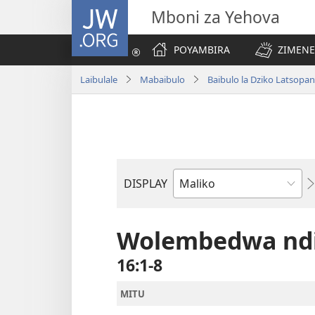
JW.ORG
Mboni za Yehova
POYAMBIRA
ZIMENE
Laibulale
Mabaibulo
Baibulo la Dziko Latsop
DISPLAY
Buku
la
M'Baibulo
Wolembedwa ndi
16:1-8
MITU