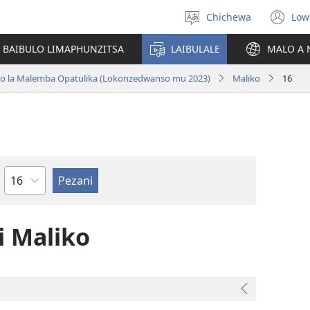
Chichewa
Low
Sankhani
(i
chinenero
ts
 BAIBULO LIMAPHUNZITSA
LAIBULALE
MALO A 
lin
ano la Malemba Opatulika (Lokonzedwanso mu 2023)
Maliko
16
Chaputala
 Maliko