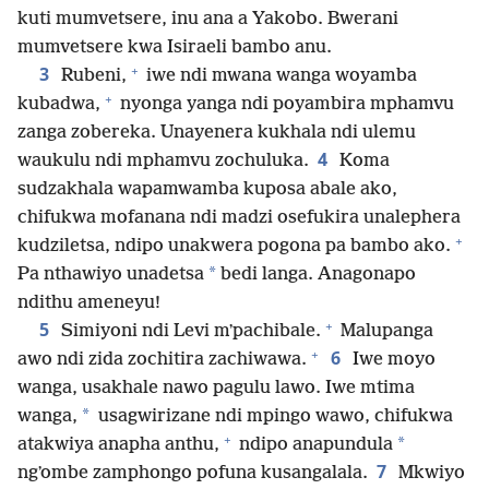
kuti mumvetsere, inu ana a Yakobo. Bwerani
mumvetsere kwa Isiraeli bambo anu.
+
3
Rubeni,
iwe ndi mwana wanga woyamba
+
kubadwa,
nyonga yanga ndi poyambira mphamvu
zanga zobereka. Unayenera kukhala ndi ulemu
4
waukulu ndi mphamvu zochuluka.
Koma
sudzakhala wapamwamba kuposa abale ako,
chifukwa mofanana ndi madzi osefukira unalephera
+
kudziletsa, ndipo unakwera pogona pa bambo ako.
*
Pa nthawiyo unadetsa
bedi langa. Anagonapo
ndithu ameneyu!
+
5
Simiyoni ndi Levi mʼpachibale.
Malupanga
+
6
awo ndi zida zochitira zachiwawa.
Iwe moyo
wanga, usakhale nawo pagulu lawo. Iwe mtima
*
wanga,
usagwirizane ndi mpingo wawo, chifukwa
+
*
atakwiya anapha anthu,
ndipo anapundula
7
ngʼombe zamphongo pofuna kusangalala.
Mkwiyo