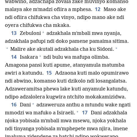
wabwino, adzachapa zovala zake muvinyo komanso
12
malaya ake mʼmadzi ofiira a mphesa.
Maso ake
ndi ofiira chifukwa cha vinyo, ndipo mano ake ndi
oyera chifukwa cha mkaka.
+
13
Zebuloni
adzakhala mʼmbali mwa nyanja,
adzakhala pafupi ndi doko pamene pamaima sitima.
+
+
Malire ake akutali adzakhala cha ku Sidoni.
+
14
Isakara
ndi bulu wa mafupa olimba.
Amagona pansi kuti apume, atanyamula matumba
15
awiri a katundu.
Adzaona kuti malo opumirawo
ndi abwino, komanso kuti dzikolo ndi losangalatsa.
Adzaweramitsa phewa lake kuti anyamule katundu,
ndipo adzalolera kugwira ntchito mokakamizidwa.
+
16
Dani
adzaweruza anthu a mtundu wake ngati
+
17
mmodzi wa mafuko a Isiraeli.
Dani adzakhala
njoka yobisala mʼmbali mwa msewu, njoka yokhala
ndi tinyanga yobisala mʼmphepete mwa njira, imene
imaluma zidendene za hatchi ndipo wokwerapo