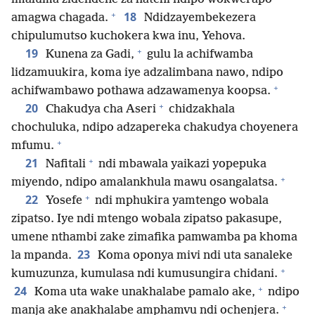
+
18
amagwa chagada.
Ndidzayembekezera
chipulumutso kuchokera kwa inu, Yehova.
+
19
Kunena za Gadi,
gulu la achifwamba
lidzamuukira, koma iye adzalimbana nawo, ndipo
+
achifwambawo pothawa adzawamenya koopsa.
+
20
Chakudya cha Aseri
chidzakhala
chochuluka, ndipo adzapereka chakudya choyenera
+
mfumu.
+
21
Nafitali
ndi mbawala yaikazi yopepuka
+
miyendo, ndipo amalankhula mawu osangalatsa.
+
22
Yosefe
ndi mphukira yamtengo wobala
zipatso. Iye ndi mtengo wobala zipatso pakasupe,
umene nthambi zake zimafika pamwamba pa khoma
23
la mpanda.
Koma oponya mivi ndi uta sanaleke
+
kumuzunza, kumulasa ndi kumusungira chidani.
+
24
Koma uta wake unakhalabe pamalo ake,
ndipo
+
manja ake anakhalabe amphamvu ndi ochenjera.