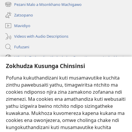
tsamba
Pezani Malo a Msonkhano Wachigawo
(imatsegula
lina)
tsamba
Zatsopano
lina)
Mavidiyo
Videos with Audio Descriptions
Fufuzani
Mfundo Zothandiza Akuluakulu a Boma Komanso Atolankhani
Zokhudza Kusunga Chinsinsi
Zokuthandizani
Pofuna kukuthandizani kuti musamavutike kuchita
Zopereka
zinthu pawebusaiti yathu, timagwiritsa ntchito ma
(imatsegula
tsamba
cookies ndiponso njira zina zamakono zofanana ndi
lina)
zimenezi. Ma cookies ena amathandiza kuti webusaiti
Watchtower LAIBULALE YA PA INTANET™
(imatsegula
yathu izigwira bwino ntchito ndipo sizingatheke
tsamba
®
JW Hub
kuwakana. Mukhoza kuvomereza kapena kukana ma
lina)
(imatsegula
cookies ena owonjezera, omwe cholinga chake ndi
tsamba
®
JW Laibulale
lina)
kungokuthandizani kuti musamavutike kuchita