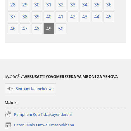
28
29
30
31
32
33
34
35
36
37
38
39
40
41
42
43
44
45
46
47
48
49
50
®
JW.ORG
/ WEBUSAITI YOVOMEREZEKA YA MBONI ZA YEHOVA
Sinthani Kaonekedwe
Malinki
Pemphani Kuti Tidzakuyendereni
Pezani Malo Omwe Timasonkhana
(imatsegula