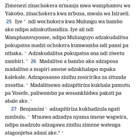
Zimenezi zinachokera mʼmanja mwa wamphamvu wa
Yakobo, zinachokera kwa mʼbusa, mwala wa Isiraeli.
25
*
Iye
ndi wochokera kwa Mulungu wa bambo
ako ndipo adzakuthandiza. Iye ali ndi
Wamphamvuyonse, ndipo Mulunguyo adzakudalitsa
pokupatsa madzi ochokera kumwamba ndi pansi pa
+
nthaka.
Adzakudalitsa pokupatsa ana ndi ziweto
26
*
zambiri.
Madalitso a bambo ako adzaposa
madalitso a mapiri amene adzakhalapo mpaka
kalekale. Adzaposanso zinthu zosiririka za zitunda
+
zosatha.
Madalitsowo adzapitiriza kukhala pamutu
pa Yosefe, paliwombo pa wosankhidwa pakati pa
+
abale ake.
+
27
Benjamini
adzapitiriza kukhadzula ngati
+
mmbulu.
Mʼmawa adzadya nyama imene wagwira,
ndipo madzulo adzagawa zinthu zimene watenga
+
atagonjetsa adani ake.”