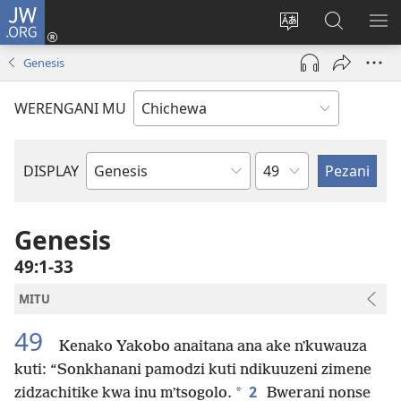
JW.ORG
Lowani
(imatsegula
Sinthani
Fufuzani
ON
tsamba
chinenero
pa
ME
Genesis
lina)
cha
JW.ORG
webusaitiyi
WERENGANI MU
Chaputala
DISPLAY
Buku
la
M'Baibulo
Genesis
49:1-33
MITU
49
Kenako Yakobo anaitana ana ake nʼkuwauza
kuti: “Sonkhanani pamodzi kuti ndikuuzeni zimene
2
*
zidzachitike kwa inu mʼtsogolo.
Bwerani nonse