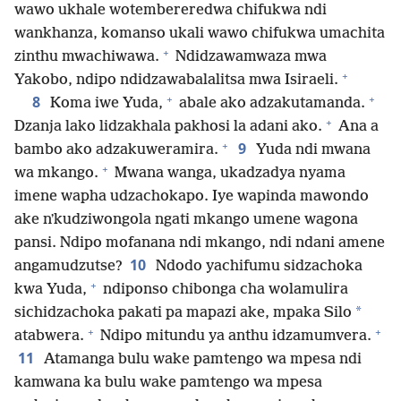
wawo ukhale wotembereredwa chifukwa ndi
wankhanza, komanso ukali wawo chifukwa umachita
+
zinthu mwachiwawa.
Ndidzawamwaza mwa
+
Yakobo, ndipo ndidzawabalalitsa mwa Isiraeli.
+
+
8
Koma iwe Yuda,
abale ako adzakutamanda.
+
Dzanja lako lidzakhala pakhosi la adani ako.
Ana a
+
9
bambo ako adzakuweramira.
Yuda ndi mwana
+
wa mkango.
Mwana wanga, ukadzadya nyama
imene wapha udzachokapo. Iye wapinda mawondo
ake nʼkudziwongola ngati mkango umene wagona
pansi. Ndipo mofanana ndi mkango, ndi ndani amene
10
angamudzutse?
Ndodo yachifumu sidzachoka
+
kwa Yuda,
ndiponso chibonga cha wolamulira
*
sichidzachoka pakati pa mapazi ake, mpaka Silo
+
+
atabwera.
Ndipo mitundu ya anthu idzamumvera.
11
Atamanga bulu wake pamtengo wa mpesa ndi
kamwana ka bulu wake pamtengo wa mpesa