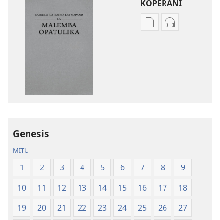
KOPERANI
Pangani
Koperani
Dounilodi
zinthu
Mabuku
zomvetsera
Ndi
Baibulo
Zinthu
la
Zina
Dziko
Baibulo
Latsopano
la
la
Dziko
Malemba
Genesis
Latsopano
Opatulika
la
(Lokonzedwa
MITU
Malemba
mu
1
2
3
4
5
6
7
8
9
Opatulika
2023)
(Lokonzedwanso
10
11
12
13
14
15
16
17
18
mu
2023)
19
20
21
22
23
24
25
26
27