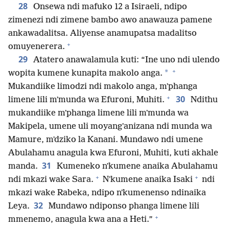
28
Onsewa ndi mafuko 12 a Isiraeli, ndipo
zimenezi ndi zimene bambo awo anawauza pamene
ankawadalitsa. Aliyense anamupatsa madalitso
+
omuyenerera.
29
Atatero anawalamula kuti: “Ine uno ndi ulendo
+
*
wopita kumene kunapita makolo anga.
Mukandiike limodzi ndi makolo anga, mʼphanga
+
30
limene lili mʼmunda wa Efuroni, Muhiti.
Ndithu
mukandiike mʼphanga limene lili mʼmunda wa
Makipela, umene uli moyangʼanizana ndi munda wa
Mamure, mʼdziko la Kanani. Mundawo ndi umene
Abulahamu anagula kwa Efuroni, Muhiti, kuti akhale
31
manda.
Kumeneko nʼkumene anaika Abulahamu
+
+
ndi mkazi wake Sara.
Nʼkumene anaika Isaki
ndi
mkazi wake Rabeka, ndipo nʼkumenenso ndinaika
32
Leya.
Mundawo ndiponso phanga limene lili
+
mmenemo, anagula kwa ana a Heti.”