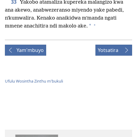
33
Yakobo atamaliza kupereka malangizo kwa
ana akewo, anabwezeranso miyendo yake pabedi,
nʼkumwalira. Kenako anaikidwa mʼmanda ngati
+
*
mmene anachitira ndi makolo ake.
Yam'mbuyo
Yotsatira
Ufulu Wosintha Zinthu m'bukuli