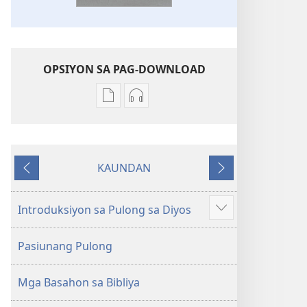
OPSIYON SA PAG-DOWNLOAD
Opsiyon
Opsiyon
sa
sa
pag-
pag-
download
download
KAUNDAN
sa
sa
Miagi
Sunod
publikasyon
audio
Bag-
Bag-
Introduksiyon sa Pulong sa Diyos
Ipakita
ong
ong
ang
Kalibotang
Kalibotang
Pasiunang Pulong
uban
Hubad
Hubad
pa
sa
sa
Mga Basahon sa Bibliya
Balaang
Balaang
Kasulatan
Kasulatan