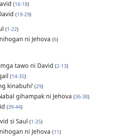
David
(
16-18
)
 David
(
19-29
)
ul
(
1-22
)
inihogan ni Jehova
(
6
)
g mga tawo ni David
(
2-13
)
gail
(
14-35
)
ng kinabuhi’
(
29
)
Nabal gihampak ni Jehova
(
36-38
)
vid
(
39-44
)
vid si Saul
(
1-25
)
inihogan ni Jehova
(
11
)