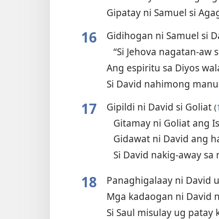
Gipatay ni Samuel si Ag
16
Gidihogan ni Samuel si 
“Si Jehova nagatan-aw 
Ang espiritu sa Diyos wa
Si David nahimong manu
17
Gipildi ni David si Goliat
(
Gitamay ni Goliat ang I
Gidawat ni David ang h
Si David nakig-away sa 
18
Panaghigalaay ni David 
Mga kadaogan ni David 
Si Saul misulay ug patay