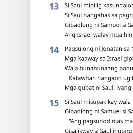
13
Si Saul mipilig kasundal
Si Saul nangahas sa pag
Gibadlong ni Samuel si S
Ang Israel walay mga hi
14
Pagsulong ni Jonatan sa
Mga kaaway sa Israel gipi
Wala hunahunaang panu
Katawhan nangaon ug 
Mga gubat ni Saul; iyang
15
Si Saul misupak kay wala
Gibadlong ni Samuel si S
“Ang pagsunod mas maa
Gisalikway si Saul ingong