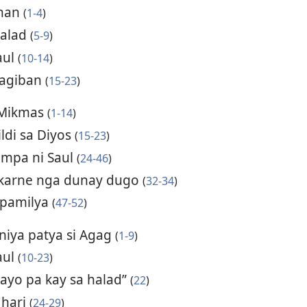
ohan
(
1-4
)
halad
(
5-9
)
aul
(
10-14
)
nagiban
(
15-23
)
 Mikmas
(
1-14
)
ldi sa Diyos
(
15-23
)
mpa ni Saul
(
24-46
)
karne nga dunay dugo
(
32-34
)
 pamilya
(
47-52
)
 niya patya si Agag
(
1-9
)
aul
(
10-23
)
yo pa kay sa halad”
(
22
)
 hari
(
24-29
)