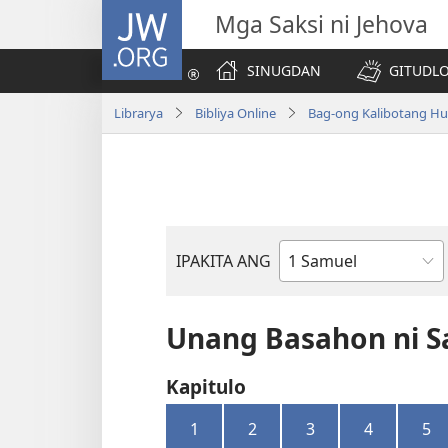
JW.ORG
Mga Saksi ni Jehova
SINUGDAN
GITUDLO
Librarya
Bibliya Online
Bag-ong Kalibotang Hu
IPAKITA ANG
Basahon
sa
Bibliya
Unang Basahon ni 
Kapitulo
1
2
3
4
5