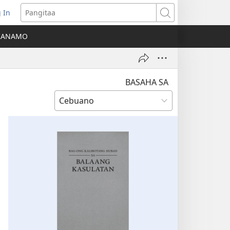
 In
o-
Pangitaa
pen
KANAMO
g
g-
ng
ndow)
BASAHA SA