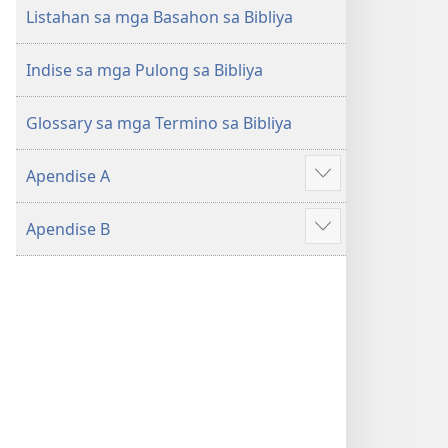
(Gihubad
(Gihubad
Listahan sa mga Basahon sa Bibliya
Gikan
Gikan
sa
sa
Indise sa mga Pulong sa Bibliya
2013
2013
nga
nga
Glossary sa mga Termino sa Bibliya
Rebisadong
Rebisadong
Edisyon
Edisyon
Apendise A
sa
sa
Ipakita
New
New
ang
Apendise B
World
World
uban
Ipakita
Translation
Translation
pa
ang
of
of
uban
the
the
pa
Holy
Holy
Scriptures)
Scriptures)