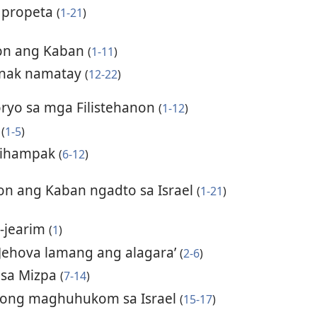
g propeta
(
1-21
)
non ang Kaban
(
1-11
)
 anak namatay
(
12-22
)
oryo sa mga Filistehanon
(
1-12
)
n
(
1-5
)
 gihampak
(
6-12
)
non ang Kaban ngadto sa Israel
(
1-21
)
t-jearim
(
1
)
 Jehova lamang ang alagara’
(
2-6
)
 sa Mizpa
(
7-14
)
ngong maghuhukom sa Israel
(
15-17
)