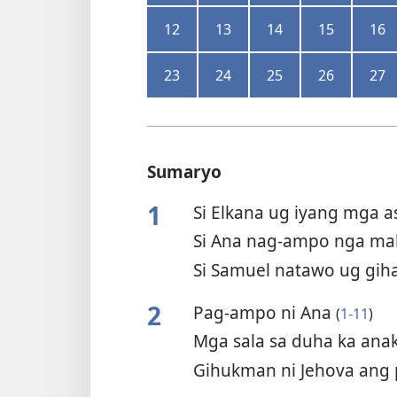
12
13
14
15
16
23
24
25
26
27
Sumaryo
1
Si Elkana ug iyang mga 
Si Ana nag-ampo nga ma
Si Samuel natawo ug gih
2
Pag-ampo ni Ana
(
1-11
)
Mga sala sa duha ka anak
Gihukman ni Jehova ang 