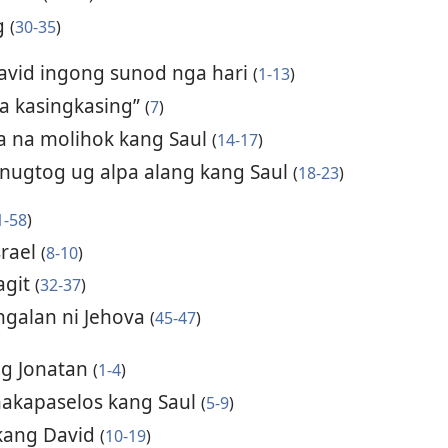
ag
(
30-35
)
David ingong sunod nga hari
(
1-13
)
sa kasingkasing”
(
7
)
la na molihok kang Saul
(
14-17
)
nugtog ug alpa alang kang Saul
(
18-23
)
1-58
)
srael
(
8-10
)
agit
(
32-37
)
ngalan ni Jehova
(
45-47
)
ug Jonatan
(
1-4
)
nakapaselos kang Saul
(
5-9
)
 kang David
(
10-19
)