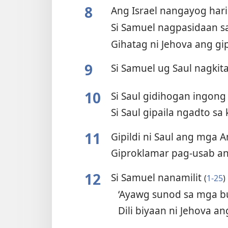
8
Ang Israel nangayog har
Si Samuel nagpasidaan 
Gihatag ni Jehova ang gi
9
Si Samuel ug Saul nagkit
10
Si Saul gidihogan ingong
Si Saul gipaila ngadto s
11
Gipildi ni Saul ang mg
Giproklamar pag-usab an
12
Si Samuel nanamilit
(
1-25
)
‘Ayawg sunod sa mga b
Dili biyaan ni Jehova 