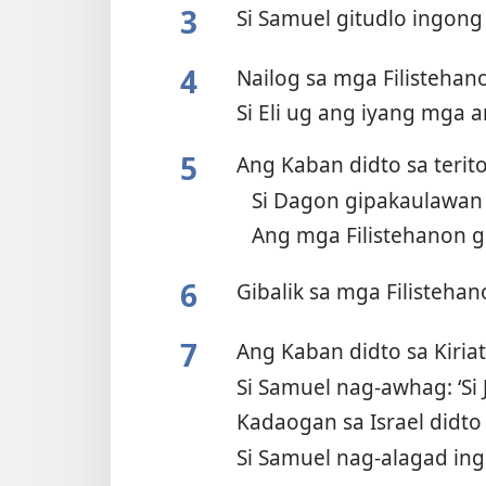
3
Si Samuel gitudlo ingon
4
Nailog sa mga Filisteha
Si Eli ug ang iyang mga
5
Ang Kaban didto sa terit
Si Dagon gipakaulawa
Ang mga Filistehanon
6
Gibalik sa mga Filisteha
7
Ang Kaban didto sa Kiria
Si Samuel nag-awhag: ‘Si
Kadaogan sa Israel didto
Si Samuel nag-alagad i