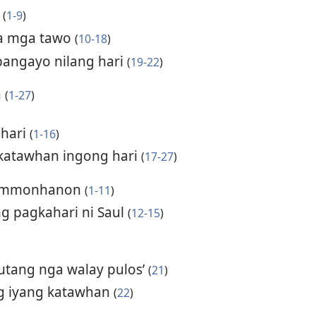
i
(
1-9
)
sa mga tawo
(
10-18
)
pangayo nilang hari
(
19-22
)
a
(
1-27
)
 hari
(
1-16
)
a katawhan ingong hari
(
17-27
)
a Ammonhanon
(
1-11
)
g pagkahari ni Saul
(
12-15
)
utang nga walay pulos’
(
21
)
ang iyang katawhan
(
22
)