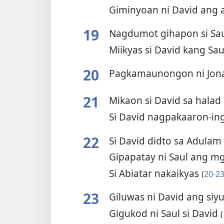
Giminyoan ni David ang a
19
Nagdumot gihapon si Sa
Miikyas si David kang Sa
20
Pagkamaunongon ni Jon
21
Mikaon si David sa halad
Si David nagpakaaron-in
22
Si David didto sa Adula
Gipapatay ni Saul ang m
Si Abiatar nakaikyas
(
20-2
23
Giluwas ni David ang siy
Gigukod ni Saul si David
(