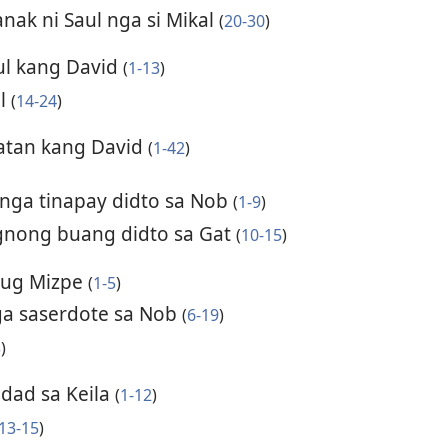
nak ni Saul nga si Mikal
(
20-30
)
ul kang David
(
1-13
)
ul
(
14-24
)
atan kang David
(
1-42
)
 nga tinapay didto sa Nob
(
1-9
)
gnong buang didto sa Gat
(
10-15
)
m ug Mizpe
(
1-5
)
ga saserdote sa Nob
(
6-19
)
3
)
udad sa Keila
(
1-12
)
13-15
)