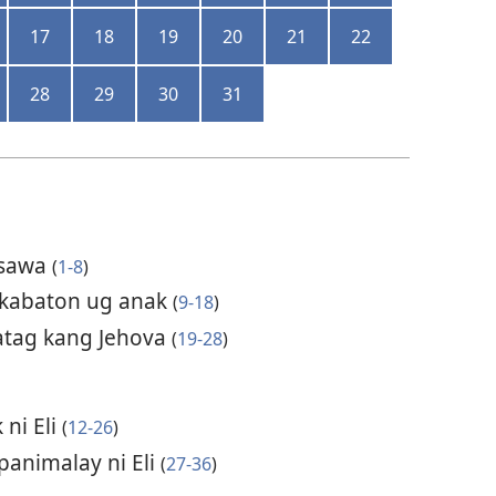
17
18
19
20
21
22
28
29
30
31
asawa
(
1-8
)
kabaton ug anak
(
9-18
)
atag kang Jehova
(
19-28
)
 ni Eli
(
12-26
)
panimalay ni Eli
(
27-36
)