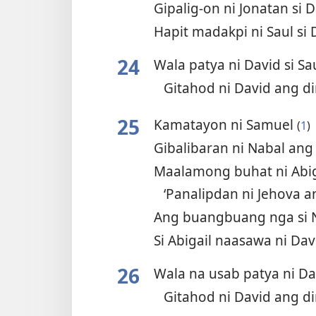
Gipalig-on ni Jonatan si 
Hapit madakpi ni Saul si
24
Wala patya ni David si Sa
Gitahod ni David ang d
25
Kamatayon ni Samuel
(
1
)
Gibalibaran ni Nabal an
Maalamong buhat ni Abi
‘Panalipdan ni Jehova a
Ang buangbuang nga si 
Si Abigail naasawa ni Da
26
Wala na usab patya ni Da
Gitahod ni David ang d