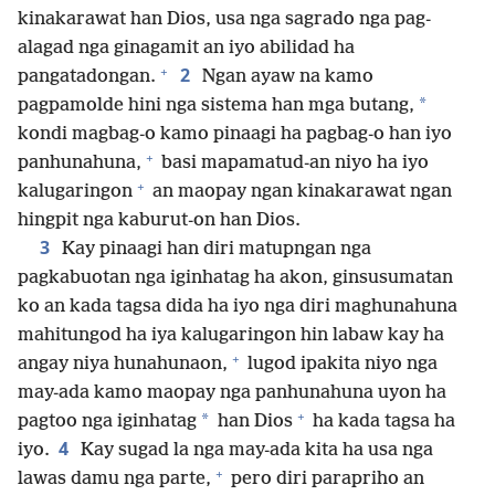
kinakarawat han Dios, usa nga sagrado nga pag-
alagad nga ginagamit an iyo abilidad ha
+
2
pangatadongan.
Ngan ayaw na kamo
*
pagpamolde hini nga sistema han mga butang,
kondi magbag-o kamo pinaagi ha pagbag-o han iyo
+
panhunahuna,
basi mapamatud-an niyo ha iyo
+
kalugaringon
an maopay ngan kinakarawat ngan
hingpit nga kaburut-on han Dios.
3
Kay pinaagi han diri matupngan nga
pagkabuotan nga iginhatag ha akon, ginsusumatan
ko an kada tagsa dida ha iyo nga diri maghunahuna
mahitungod ha iya kalugaringon hin labaw kay ha
+
angay niya hunahunaon,
lugod ipakita niyo nga
may-ada kamo maopay nga panhunahuna uyon ha
+
*
pagtoo nga iginhatag
han Dios
ha kada tagsa ha
4
iyo.
Kay sugad la nga may-ada kita ha usa nga
+
lawas damu nga parte,
pero diri parapriho an