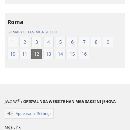
digital
nga
mga
publikasyon
Roma
Bag-
SUMARYO HAN MGA SULOD
o
nga
1
2
3
4
5
6
7
8
9
Kalibotan
10
11
12
13
14
15
16
nga
Hubad
han
Baraan
nga
Kasuratan
®
JW.ORG
/ OPISYAL NGA WEBSITE HAN MGA SAKSI NI JEHOVA
Appearance Settings
Mga Link