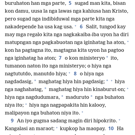
5
buruhaton han mga parte,
sugad man kita, bisan
kon damu, uusa la nga lawas nga kahiusa han Kristo,
pero sugad nga indibiduwal mga parte kita nga
+
6
nakadepende ha usa kag usa.
Salit, tungod kay
may mga regalo kita nga nagkakaiba-iba uyon ha diri
+
matupngan nga pagkabuotan nga iginhatag ha aton,
kon ha pagtagna ito, magtagna kita uyon ha pagtoo
7
*
nga iginhatag ha aton;
o kon ministeryo
ito,
tumanon naton ito nga ministeryo; o hiya nga
+
8
nagtututdo, manutdo hiya;
o hiya nga
+
*
*
nagdadasig,
maghatag hiya hin pagdasig;
hiya
+
*
nga naghahatag,
maghatag hiya hin kinaburut-on;
*
*
hiya nga nagdudumara,
maduruto
nga buhaton
+
niya ito;
hiya nga nagpapakita hin kalooy,
+
malipayon nga buhaton niya ito.
+
9
An iyo gugma sadang magin diri hipokrito.
+
10
Kangalasi an maraot;
kupkop ha maopay.
Ha