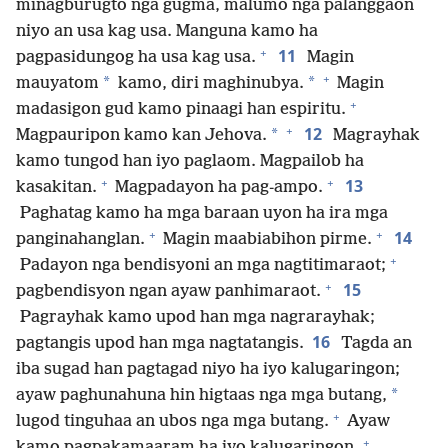
minagburugto nga gugma, malumo nga palanggaon
niyo an usa kag usa. Manguna kamo ha
+
11
pagpasidungog ha usa kag usa.
Magin
+
*
*
mauyatom
kamo, diri maghinubya.
Magin
+
madasigon gud kamo pinaagi han espiritu.
+
12
*
Magpauripon kamo kan Jehova.
Magrayhak
kamo tungod han iyo paglaom. Magpailob ha
+
+
13
kasakitan.
Magpadayon ha pag-ampo.
Paghatag kamo ha mga baraan uyon ha ira mga
+
+
14
panginahanglan.
Magin maabiabihon pirme.
+
Padayon nga bendisyoni an mga nagtitimaraot;
+
15
pagbendisyon ngan ayaw panhimaraot.
Pagrayhak kamo upod han mga nagrarayhak;
16
pagtangis upod han mga nagtatangis.
Tagda an
iba sugad han pagtagad niyo ha iyo kalugaringon;
*
ayaw paghunahuna hin higtaas nga mga butang,
+
lugod tinguhaa an ubos nga mga butang.
Ayaw
+
kamo pagpakamaaram ha iyo kalugaringon.