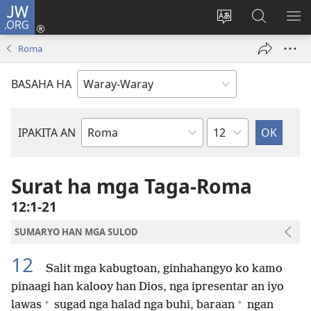
JW.ORG
Pag-
log
Balyui
Pamiling
IPA
In
hin
ha
AN
Roma
(opens
yinaknan
JW.ORG
ME
new
an
BASAHA HA
window)
site
Kapitulo
IPAKITA AN
Libro
han
Biblia
Surat ha mga Taga-Roma
12:1-21
SUMARYO HAN MGA SULOD
12
Salit mga kabugtoan, ginhahangyo ko kamo
pinaagi han kalooy han Dios, nga ipresentar an iyo
+
+
lawas
sugad nga halad nga buhi, baraan
ngan