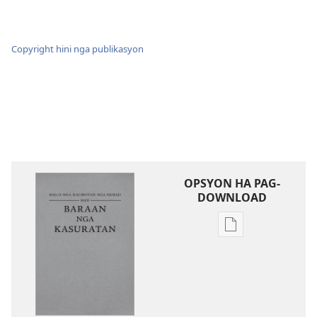
Copyright hini nga publikasyon
OPSYON HA PAG-
DOWNLOAD
Opsyon
ha
pag-
download
hin