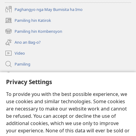
Paghangyo nga May Bumisita ha Imo
Pamiling hin Katirok
(opens
new
Pamiling hin Kombensyon
(opens
window)
new
Ano an Bag-o?
window)
Video
Pamiling
Impormasyon Para ha mga Opisyal han Gobyerno
Privacy Settings
Donasyon
(opens
To provide you with the best possible experience, we
new
use cookies and similar technologies. Some cookies
window)
Watchtower ONLINE LIBRARY
are necessary to make our website work and cannot
(opens
be refused. You can accept or decline the use of
new
®
JW Hub
window)
additional cookies, which we use only to improve
(opens
new
your experience. None of this data will ever be sold or
window)