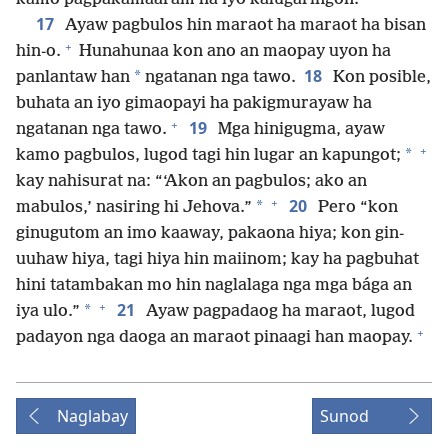
17
Ayaw pagbulos hin maraot ha maraot ha bisan
+
hin-o.
Hunahunaa kon ano an maopay uyon ha
18
*
panlantaw han
ngatanan nga tawo.
Kon posible,
buhata an iyo gimaopayi ha pakigmurayaw ha
+
19
ngatanan nga tawo.
Mga hinigugma, ayaw
+
*
kamo pagbulos, lugod tagi hin lugar an kapungot;
kay nahisurat na: “‘Akon an pagbulos; ako an
+
20
*
mabulos,’ nasiring hi Jehova.”
Pero “kon
ginugutom an imo kaaway, pakaona hiya; kon gin-
uuhaw hiya, tagi hiya hin maiinom; kay ha pagbuhat
hini tatambakan mo hin naglalaga nga mga bága an
+
21
*
iya ulo.”
Ayaw pagpadaog ha maraot, lugod
+
padayon nga daoga an maraot pinaagi han maopay.
Naglabay
Sunod