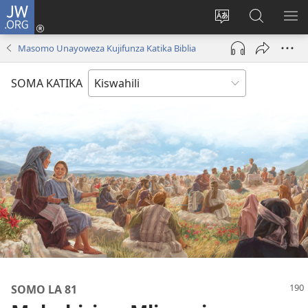
JW.ORG
Ingia
(opens
Badili
Tafuta
ON
new
lugha
Katika
ME
Masomo Unayoweza Kujifunza Katika Biblia
window)
ya
JW.ORG
tovuti
SOMA KATIKA
SOMO LA 81