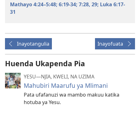
Mathayo 4:24–5:48;
6:19-34;
7:28, 29;
Luka 6:17-
31
Inayotangulia
Inayofuata
Huenda Ukapenda Pia
YESU​—NJIA, KWELI, NA UZIMA
Mahubiri Maarufu ya Mlimani
Pata ufafanuzi wa mambo makuu katika
hotuba ya Yesu.