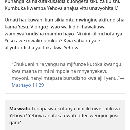
Kuhangaika hakutakusaidia kuongeza siku za kuishi.
Kumbuka kwamba Yehova anajua vitu unavyohitaji.’
Umati haukuwahi kumsikia mtu mwingine akifundisha
kama Yesu. Viongozi wao wa kidini hawakuwa
wamewafundisha mambo hayo. Ni nini kilimchofanya
Yesu awe mwalimu mkuu? Kwa sababu yale
aliyofundisha yalitoka kwa Yehova.
“Chukueni nira yangu na mjifunze kutoka kwangu,
kwa maana mimi ni mpole na mnyenyekevu
moyoni, nanyi mtapata burudisho kwa ajili yenu.”​—
Mathayo 11:29
Maswali:
Tunapaswa kufanya nini ili tuwe rafiki za
Yehova? Yehova anataka uwatendee wengine jinsi
gani?