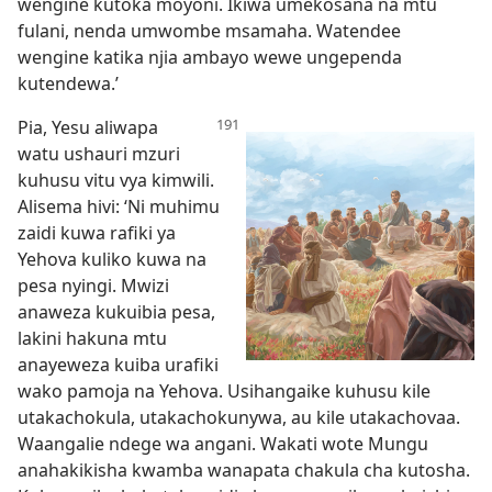
wengine kutoka moyoni. Ikiwa umekosana na mtu
fulani, nenda umwombe msamaha. Watendee
wengine katika njia ambayo wewe ungependa
kutendewa.’
Pia, Yesu aliwapa
watu ushauri mzuri
kuhusu vitu vya kimwili.
Alisema hivi: ‘Ni muhimu
zaidi kuwa rafiki ya
Yehova kuliko kuwa na
pesa nyingi. Mwizi
anaweza kukuibia pesa,
lakini hakuna mtu
anayeweza kuiba urafiki
wako pamoja na Yehova. Usihangaike kuhusu kile
utakachokula, utakachokunywa, au kile utakachovaa.
Waangalie ndege wa angani. Wakati wote Mungu
anahakikisha kwamba wanapata chakula cha kutosha.