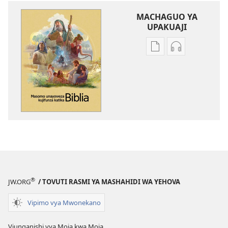
MACHAGUO YA
UPAKUAJI
Mbinu
Mbinu
za
za
kupakua
kupakua
machapisho
faili
ya
za
elektroni
audio
Masomo
Masomo
Unayoweza
Unayoweza
Kujifunza
Kujifunza
Katika
Katika
Biblia
Biblia
®
JW.ORG
/ TOVUTI RASMI YA MASHAHIDI WA YEHOVA
Vipimo vya Mwonekano
Viunganishi vya Moja kwa Moja