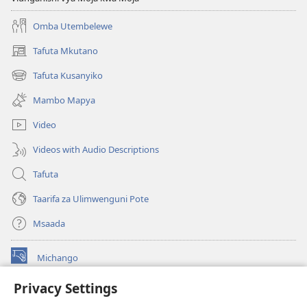
Omba Utembelewe
Tafuta Mkutano
(opens
new
Tafuta Kusanyiko
(opens
window)
new
Mambo Mapya
window)
Video
Videos with Audio Descriptions
Tafuta
Taarifa za Ulimwenguni Pote
Msaada
Michango
(opens
new
Privacy Settings
window)
Watchtower MAKTABA KWENYE MTANDAO™
(opens