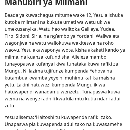
Mahubiri ya Mlimani
Baada ya kuwachagua mitume wake 12, Yesu alishuka
kutoka mlimani na kukuta umati wa watu ukiwa
umekusanyika. Watu hao walitoka Galilaya, Yudea,
Tiro, Sidoni, Siria, na ng’ambo ya Yordani. Waliwaleta
wagonjwa na watu waliokuwa wakiteswa na roho
waovu. Yesu akawaponya wote, kisha akaketi kando ya
mlima, na kuanza kufundisha. Alieleza mambo
tunayopaswa kufanya ikiwa tunataka kuwa rafiki za
Mungu. Ni lazima tujifunze kumpenda Yehova na
kutambua kwamba yeye ni muhimu katika maisha
yetu. Lakini hatuwezi kumpenda Mungu ikiwa
hatuwapendi wanadamu wenzetu. Tunapaswa kuwa
wema na wenye fadhili kwa kila mtu kutia ndani adui
zetu.
Yesu alisema: ‘Haitoshi tu kuwapenda rafiki zako.
Unapaswa pia kuwapenda adui zako na kuwasamehe