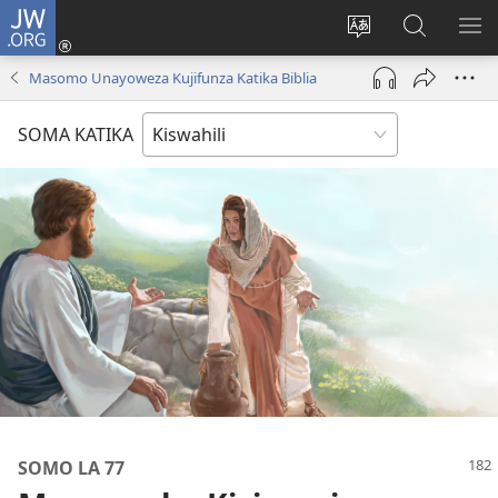
JW.ORG
Ingia
(opens
Badili
Tafuta
ON
new
lugha
Katika
ME
Masomo Unayoweza Kujifunza Katika Biblia
window)
ya
JW.ORG
tovuti
SOMA KATIKA
SOMO LA 77