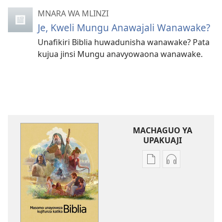
MNARA WA MLINZI
Je, Kweli Mungu Anawajali Wanawake?
Unafikiri Biblia huwadunisha wanawake? Pata
kujua jinsi Mungu anavyowaona wanawake.
MACHAGUO YA
UPAKUAJI
Mbinu
Mbinu
za
za
kupakua
kupakua
machapisho
faili
ya
za