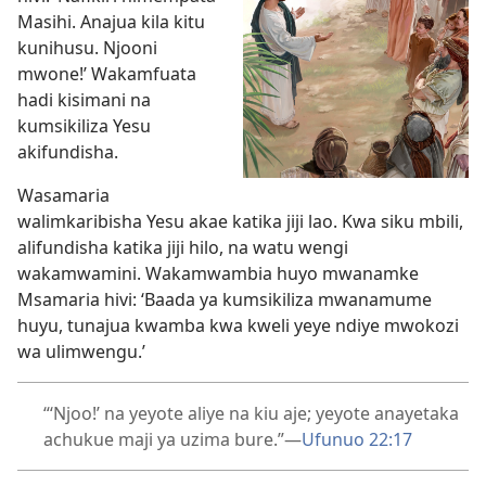
Masihi. Anajua kila kitu
kunihusu. Njooni
mwone!’ Wakamfuata
hadi kisimani na
kumsikiliza Yesu
akifundisha.
Wasamaria
walimkaribisha Yesu akae katika jiji lao. Kwa siku mbili,
alifundisha katika jiji hilo, na watu wengi
wakamwamini. Wakamwambia huyo mwanamke
Msamaria hivi: ‘Baada ya kumsikiliza mwanamume
huyu, tunajua kwamba kwa kweli yeye ndiye mwokozi
wa ulimwengu.’
“‘Njoo!’ na yeyote aliye na kiu aje; yeyote anayetaka
achukue maji ya uzima bure.”​—
Ufunuo 22:17