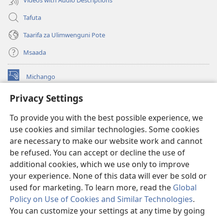
Tafuta
Taarifa za Ulimwenguni Pote
Msaada
Michango
(opens
new
Privacy Settings
window)
Watchtower MAKTABA KWENYE MTANDAO™
(opens
To provide you with the best possible experience, we
new
®
JW Hub
window)
use cookies and similar technologies. Some cookies
(opens
new
are necessary to make our website work and cannot
®
JW Library
window)
be refused. You can accept or decline the use of
additional cookies, which we use only to improve
Watchtower Library
your experience. None of this data will ever be sold or
used for marketing. To learn more, read the
Global
Policy on Use of Cookies and Similar Technologies
.
You can customize your settings at any time by going