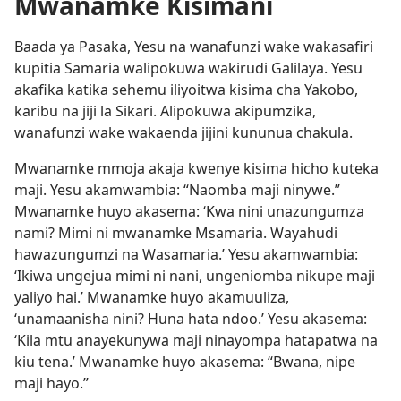
Mwanamke Kisimani
Baada ya Pasaka, Yesu na wanafunzi wake wakasafiri
kupitia Samaria walipokuwa wakirudi Galilaya. Yesu
akafika katika sehemu iliyoitwa kisima cha Yakobo,
karibu na jiji la Sikari. Alipokuwa akipumzika,
wanafunzi wake wakaenda jijini kununua chakula.
Mwanamke mmoja akaja kwenye kisima hicho kuteka
maji. Yesu akamwambia: “Naomba maji ninywe.”
Mwanamke huyo akasema: ‘Kwa nini unazungumza
nami? Mimi ni mwanamke Msamaria. Wayahudi
hawazungumzi na Wasamaria.’ Yesu akamwambia:
‘Ikiwa ungejua mimi ni nani, ungeniomba nikupe maji
yaliyo hai.’ Mwanamke huyo akamuuliza,
‘unamaanisha nini? Huna hata ndoo.’ Yesu akasema:
‘Kila mtu anayekunywa maji ninayompa hatapatwa na
kiu tena.’ Mwanamke huyo akasema: “Bwana, nipe
maji hayo.”