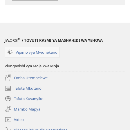
elektroni
audio
Masomo
Masomo
Unayoweza
Unayoweza
Kujifunza
Kujifunza
Katika
Katika
Biblia
Biblia
®
JW.ORG
/ TOVUTI RASMI YA MASHAHIDI WA YEHOVA
Vipimo vya Mwonekano
Viunganishi vya Moja kwa Moja
Omba Utembelewe
Tafuta Mkutano
(opens
new
Tafuta Kusanyiko
(opens
window)
new
Mambo Mapya
window)
Video
Videos with Audio Descriptions