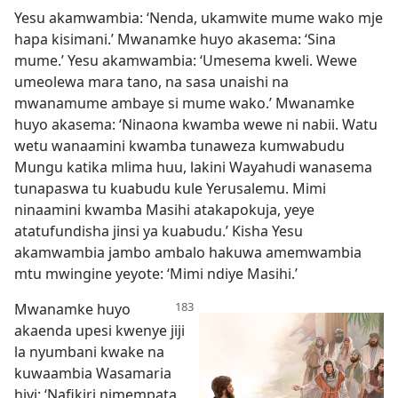
Yesu akamwambia: ‘Nenda, ukamwite mume wako mje
hapa kisimani.’ Mwanamke huyo akasema: ‘Sina
mume.’ Yesu akamwambia: ‘Umesema kweli. Wewe
umeolewa mara tano, na sasa unaishi na
mwanamume ambaye si mume wako.’ Mwanamke
huyo akasema: ‘Ninaona kwamba wewe ni nabii. Watu
wetu wanaamini kwamba tunaweza kumwabudu
Mungu katika mlima huu, lakini Wayahudi wanasema
tunapaswa tu kuabudu kule Yerusalemu. Mimi
ninaamini kwamba Masihi atakapokuja, yeye
atatufundisha jinsi ya kuabudu.’ Kisha Yesu
akamwambia jambo ambalo hakuwa amemwambia
mtu mwingine yeyote: ‘Mimi ndiye Masihi.’
Mwanamke huyo
akaenda upesi kwenye jiji
la nyumbani kwake na
kuwaambia Wasamaria
hivi: ‘Nafikiri nimempata