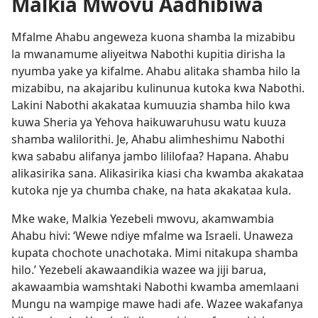
Malkia Mwovu Aadhibiwa
Mfalme Ahabu angeweza kuona shamba la mizabibu
la mwanamume aliyeitwa Nabothi kupitia dirisha la
nyumba yake ya kifalme. Ahabu alitaka shamba hilo la
mizabibu, na akajaribu kulinunua kutoka kwa Nabothi.
Lakini Nabothi akakataa kumuuzia shamba hilo kwa
kuwa Sheria ya Yehova haikuwaruhusu watu kuuza
shamba walilorithi. Je, Ahabu alimheshimu Nabothi
kwa sababu alifanya jambo lililofaa? Hapana. Ahabu
alikasirika sana. Alikasirika kiasi cha kwamba akakataa
kutoka nje ya chumba chake, na hata akakataa kula.
Mke wake, Malkia Yezebeli mwovu, akamwambia
Ahabu hivi: ‘Wewe ndiye mfalme wa Israeli. Unaweza
kupata chochote unachotaka. Mimi nitakupa shamba
hilo.’ Yezebeli akawaandikia wazee wa jiji barua,
akawaambia wamshtaki Nabothi kwamba amemlaani
Mungu na wampige mawe hadi afe. Wazee wakafanya