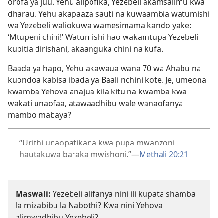
orofa ya juu. Yehu alipofika, Yezebeli akamsalimu kwa
dharau. Yehu akapaaza sauti na kuwaambia watumishi
wa Yezebeli waliokuwa wamesimama kando yake:
‘Mtupeni chini!’ Watumishi hao wakamtupa Yezebeli
kupitia dirishani, akaanguka chini na kufa.
Baada ya hapo, Yehu akawaua wana 70 wa Ahabu na
kuondoa kabisa ibada ya Baali nchini kote. Je, umeona
kwamba Yehova anajua kila kitu na kwamba kwa
wakati unaofaa, atawaadhibu wale wanaofanya
mambo mabaya?
“Urithi unaopatikana kwa pupa mwanzoni
hautakuwa baraka mwishoni.”—
Methali 20:21
Maswali:
Yezebeli alifanya nini ili kupata shamba
la mizabibu la Nabothi? Kwa nini Yehova
alimwadhibu Yezebeli?