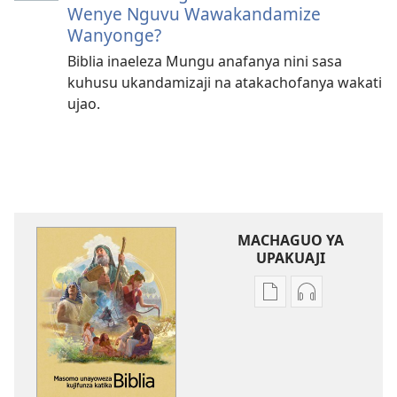
Wenye Nguvu Wawakandamize
Wanyonge?
Biblia inaeleza Mungu anafanya nini sasa
kuhusu ukandamizaji na atakachofanya wakati
ujao.
MACHAGUO YA
UPAKUAJI
Mbinu
Mbinu
za
za
kupakua
kupakua
machapisho
faili
ya
za