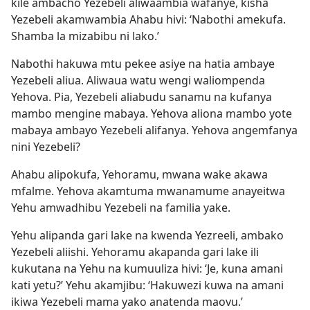
kile ambacho Yezebeli aliwaambia wafanye, kisha
Yezebeli akamwambia Ahabu hivi: ‘Nabothi amekufa.
Shamba la mizabibu ni lako.’
Nabothi hakuwa mtu pekee asiye na hatia ambaye
Yezebeli aliua. Aliwaua watu wengi waliompenda
Yehova. Pia, Yezebeli aliabudu sanamu na kufanya
mambo mengine mabaya. Yehova aliona mambo yote
mabaya ambayo Yezebeli alifanya. Yehova angemfanya
nini Yezebeli?
Ahabu alipokufa, Yehoramu, mwana wake akawa
mfalme. Yehova akamtuma mwanamume anayeitwa
Yehu amwadhibu Yezebeli na familia yake.
Yehu alipanda gari lake na kwenda Yezreeli, ambako
Yezebeli aliishi. Yehoramu akapanda gari lake ili
kukutana na Yehu na kumuuliza hivi: ‘Je, kuna amani
kati yetu?’ Yehu akamjibu: ‘Hakuwezi kuwa na amani
ikiwa Yezebeli mama yako anatenda maovu.’