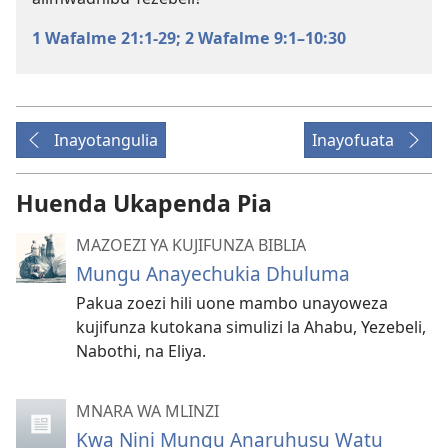
1 Wafalme 21:1-29;
2 Wafalme 9:1–10:30
Inayotangulia
Inayofuata
Huenda Ukapenda Pia
MAZOEZI YA KUJIFUNZA BIBLIA
Mungu Anayechukia Dhuluma
Pakua zoezi hili uone mambo unayoweza
kujifunza kutokana simulizi la Ahabu, Yezebeli,
Nabothi, na Eliya.
MNARA WA MLINZI
Kwa Nini Mungu Anaruhusu Watu