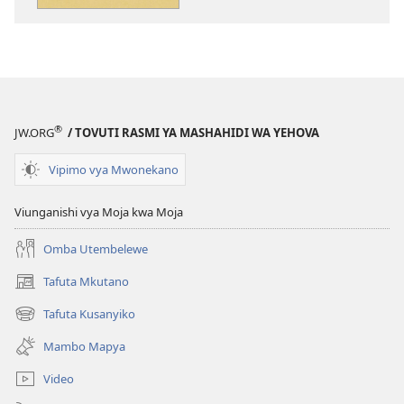
elektroni
audio
Masomo
Masomo
Unayoweza
Unayoweza
Kujifunza
Kujifunza
Katika
Katika
Biblia
Biblia
®
JW.ORG
/ TOVUTI RASMI YA MASHAHIDI WA YEHOVA
Vipimo vya Mwonekano
Viunganishi vya Moja kwa Moja
Omba Utembelewe
Tafuta Mkutano
(opens
new
Tafuta Kusanyiko
(opens
window)
new
Mambo Mapya
window)
Video