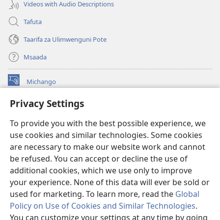
Videos with Audio Descriptions
Tafuta
Taarifa za Ulimwenguni Pote
Msaada
Michango
(opens
new
Privacy Settings
window)
Watchtower MAKTABA KWENYE MTANDAO™
(opens
To provide you with the best possible experience, we
new
®
JW Hub
window)
use cookies and similar technologies. Some cookies
(opens
new
are necessary to make our website work and cannot
®
JW Library
window)
be refused. You can accept or decline the use of
additional cookies, which we use only to improve
Watchtower Library
your experience. None of this data will ever be sold or
used for marketing. To learn more, read the
Global
Policy on Use of Cookies and Similar Technologies
.
You can customize your settings at any time by going