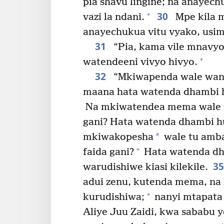
pia shavu lingine; na anayechu
30
+
vazi la ndani.
Mpe kila 
anayechukua vitu vyako, usi
31
“Pia, kama vile mnavyo
+
watendeeni vivyo hivyo.
32
“Mkiwapenda wale wana
maana hata watenda dhambi
Na mkiwatendea mema wale 
gani? Hata watenda dhambi hu
*
mkiwakopesha
wale tu amb
+
faida gani?
Hata watenda dh
3
warudishiwe kiasi kilekile.
adui zenu, kutenda mema, na
+
kurudishiwa;
nanyi mtapata
Aliye Juu Zaidi, kwa sababu 