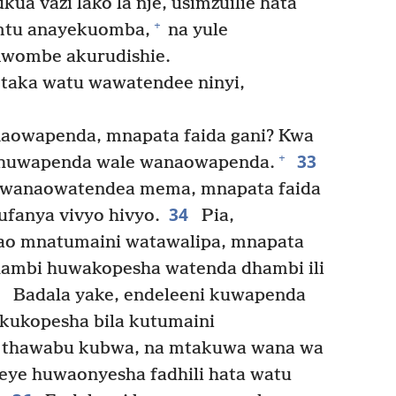
kua vazi lako la nje, usimzuilie hata
+
mtu anayekuomba,
na yule
mwombe akurudishie.
taka watu wawatendee ninyi,
owapenda, mnapata faida gani? Kwa
33
+
 huwapenda wale wanaowapenda.
wanaowatendea mema, mnapata faida
34
fanya vivyo hivyo.
Pia,
ao mnatumaini watawalipa, mnapata
ambi huwakopesha watenda dhambi ili
5
Badala yake, endeleeni kuwapenda
 kukopesha bila kutumaini
 thawabu kubwa, na mtakuwa wana wa
yeye huwaonyesha fadhili hata watu