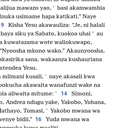
+
 alijua mawazo yao,
basi akamwambia
Inuka usimame hapa katikati.” Naye
9
Kisha Yesu akawauliza: “Je, ni halali
*
aya siku ya Sabato, kuokoa uhai
au
a kuwatazama wote waliokuwapo,
“Nyoosha mkono wako.” Akaunyoosha,
kasirika sana, wakaanza kushauriana
tendea Yesu.
+
 mlimani kusali,
naye akasali kwa
pokucha akawaita wanafunzi wake na
14
+
pia aliwaita mitume:
Simoni,
ro, Andrea ndugu yake, Yakobo, Yohana,
+
athayo, Tomasi,
Yakobo mwana wa
16
enye bidii,”
Yuda mwana wa