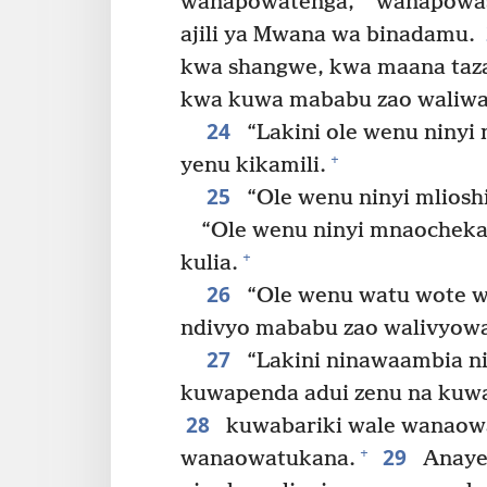
wanapowatenga,
wanapowash
ajili ya Mwana wa binadamu.
kwa shangwe, kwa maana taz
kwa kuwa mababu zao waliw
24
“Lakini ole wenu ninyi m
+
yenu kikamili.
25
“Ole wenu ninyi mliosh
“Ole wenu ninyi mnaocheka
+
kulia.
26
“Ole wenu watu wote w
ndivyo mababu zao walivyow
27
“Lakini ninawaambia ni
kuwapenda adui zenu na kuw
28
kuwabariki wale wanaowala
29
+
wanaowatukana.
Anaye