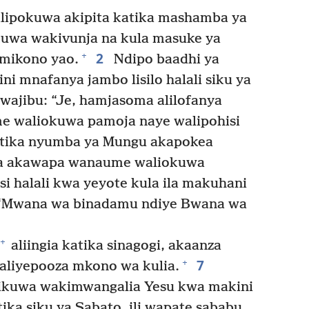
alipokuwa akipita katika mashamba ya
kuwa wakivunja na kula masuke ya
2
+
mikono yao.
Ndipo baadhi ya
ni mnafanya jambo lisilo halali siku ya
wajibu: “Je, hamjasoma alilofanya
e waliokuwa pamoja naye walipohisi
katika nyumba ya Mungu akapokea
ia akawapa wanaume waliokuwa
i halali kwa yeyote kula ila makuhani
“Mwana wa binadamu ndiye Bwana wa
+
aliingia katika sinagogi, akaanza
7
+
aliyepooza mkono wa kulia.
likuwa wakimwangalia Yesu kwa makini
ika siku ya Sabato, ili wapate sababu