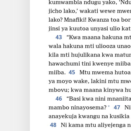
kumwambia ndugu yako, ‘Ndugu
jicho lako,’ wakati wewe mweny
lako? Mnafiki! Kwanza toa bori
jinsi ya kuutoa unyasi ulio ka
43
“Kwa maana hakuna mti
wala hakuna mti uliooza una
kila mti hujulikana kwa matu
hawachumi tini kwenye miiba,
45
miiba.
Mtu mwema hutoa
ya moyo wake, lakini mtu mw
mbovu; kwa maana kinywa hu
46
“Basi kwa nini mnaniit
47
+
mambo ninayosema?
Ni
anayekuja kwangu na kusikia
48
Ni kama mtu aliyejenga 