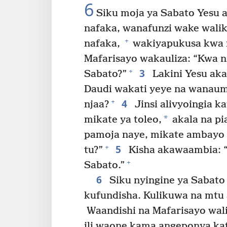
6
Siku moja ya Sabato Yesu 
nafaka, wanafunzi wake wali
+
nafaka,
wakiyapukusa kwa 
Mafarisayo wakauliza: “Kwa ni
3
+
Sabato?”
Lakini Yesu aka
Daudi wakati yeye na wanaum
4
+
njaa?
Jinsi alivyoingia 
*
mikate ya toleo,
akala na p
pamoja naye, mikate ambayo s
5
+
tu?”
Kisha akawaambia: 
+
Sabato.”
6
Siku nyingine ya Sabato
kufundisha. Kulikuwa na mtu 
Waandishi na Mafarisayo wa
ili waone kama angeponya kat