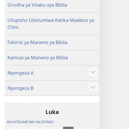
(Toleo
(Toleo
Orodha ya Vitabu vya Biblia
la
la
2017)
2017)
Ufupisho Uliotumiwa Katika Maelezo ya
Chini
Fahirisi ya Maneno ya Biblia
Kamusi ya Maneno ya Biblia
Nyongeza A
Onyesha
zaidi
Nyongeza B
Onyesha
zaidi
Luka
MUHTASARI WA YALIYOMO