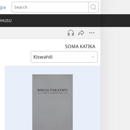
gia
opens
Search
ew
UHUSU
indow)
SOMA KATIKA