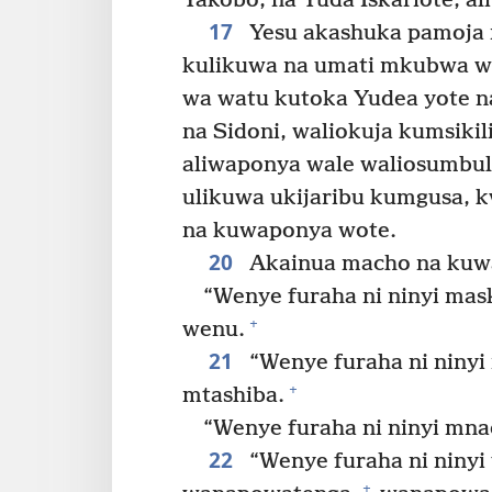
Yakobo, na Yuda Iskariote, al
17
Yesu akashuka pamoja 
kulikuwa na umati mkubwa w
wa watu kutoka Yudea yote na
na Sidoni, waliokuja kumsiki
aliwaponya wale waliosumbul
ulikuwa ukijaribu kumgusa, k
na kuwaponya wote.
20
Akainua macho na kuw
“Wenye furaha ni ninyi mas
+
wenu.
21
“Wenye furaha ni ninyi 
+
mtashiba.
“Wenye furaha ni ninyi mna
22
“Wenye furaha ni niny
+