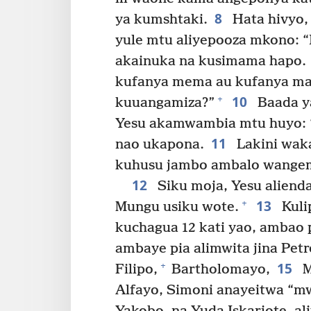
8
ya kumshtaki.
Hata hivyo,
yule mtu aliyepooza mkono: “
akainuka na kusimama hapo.
kufanya mema au kufanya mab
10
+
kuuangamiza?”
Baada y
Yesu akamwambia mtu huyo: 
11
nao ukapona.
Lakini waka
kuhusu jambo ambalo wangem
12
Siku moja, Yesu alienda
13
+
Mungu usiku wote.
Kuli
kuchagua 12 kati yao, ambao 
ambaye pia alimwita jina Pet
15
+
Filipo,
Bartholomayo,
M
Alfayo, Simoni anayeitwa “mw