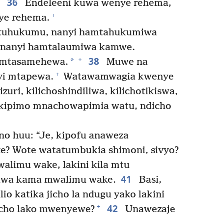
36
Endeleeni kuwa wenye rehema,
+
ye rehema.
i kuhukumu, nanyi hamtahukumiwa
 nanyi hamtalaumiwa kamwe.
38
+
*
 mtasamehewa.
Muwe na
+
yi mtapewa.
Watawamwagia kwenye
uri, kilichoshindiliwa, kilichotikiswa,
 kipimo mnachowapimia watu, ndicho
o huu: “Je, kipofu anaweza
? Wote watatumbukia shimoni, sivyo?
limu wake, lakini kila mtu
41
kuwa kama mwalimu wake.
Basi,
io katika jicho la ndugu yako lakini
42
+
 jicho lako mwenyewe?
Unawezaje