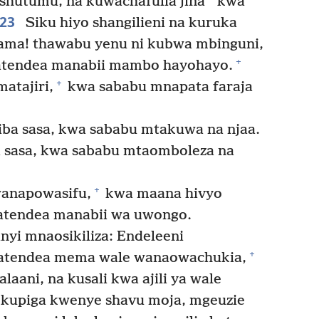
*
utumu, na kuwachafulia jina
kwa
23
Siku hiyo shangilieni na kuruka
ama! thawabu yenu ni kubwa mbinguni,
+
atendea manabii mambo hayohayo.
+
atajiri,
kwa sababu mnapata faraja
iba sasa, kwa sababu mtakuwa na njaa.
 sasa, kwa sababu mtaomboleza na
+
anapowasifu,
kwa maana hivyo
atendea manabii wa uwongo.
nyi mnaosikiliza: Endeleeni
+
atendea mema wale wanaowachukia,
ani, na kusali kwa ajili ya wale
kupiga kwenye shavu moja, mgeuzie