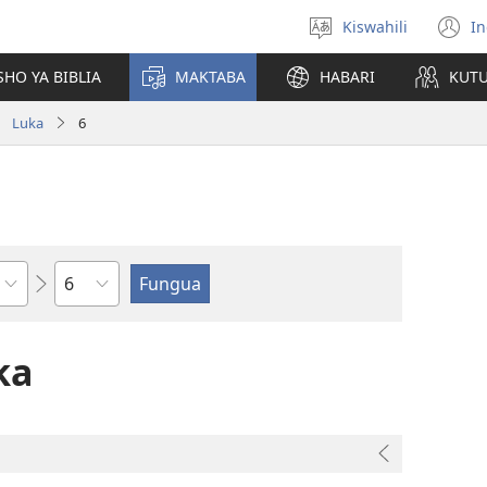
Kiswahili
In
Chagua
(
lugha
n
HO YA BIBLIA
MAKTABA
HABARI
KUT
w
Luka
6
Sura
ka