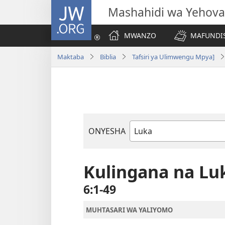
JW.ORG
Mashahidi wa Yehova
MWANZO
MAFUNDIS
Maktaba
Biblia
Tafsiri ya Ulimwengu Mpya]
ONYESHA
Kitabu
cha
Biblia
Kulingana na Lu
6:1-49
MUHTASARI WA YALIYOMO