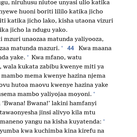
, niruhusu niutoe unyasi ulio katika
ewe huoni boriti lililo katika jicho
ti katika jicho lako, kisha utaona vizuri
tika jicho la ndugu yako.
 mzuri unaozaa matunda yaliyooza,
44
+
ozaa matunda mazuri.
Kwa maana
+
nda yake.
Kwa mfano, watu
 wala kukata zabibu kwenye miti ya
 mambo mema kwenye hazina njema
ovu hutoa maovu kwenye hazina yake
+
sema mambo yaliyojaa moyoni.
a ‘Bwana! Bwana!’ lakini hamfanyi
tawaonyesha jinsi alivyo kila mtu
+
 maneno yangu na kisha kuyatenda:
nyumba kwa kuchimba kina kirefu na