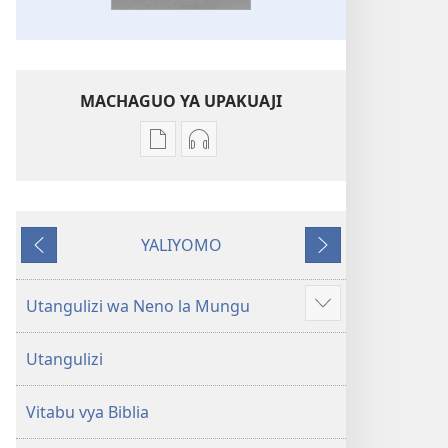
MACHAGUO YA UPAKUAJI
Mbinu
Mbinu
za
za
kupakua
kupakua
machapisho
faili
YALIYOMO
ya
za
Inayotangulia
Inayofuata
elektroni
audio
Biblia
Biblia
Utangulizi wa Neno la Mungu
Onyesha
Takatifu
Takatifu
zaidi
—
—
Utangulizi
Tafsiri
Tafsiri
ya
ya
Vitabu vya Biblia
Ulimwengu
Ulimwengu
Mpya
Mpya