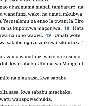
iyegeuka kuwa msaliti.
nao akasimama mahali tambarare, na
a wanafunzi wake, na umati mkubwa
 Yerusalemu na eneo la pwani la Tiro
18
liza na kuponywa magonjwa.
Hata
19
iwa na roho waovu.
Umati wote
+
wa sababu nguvu zilikuwa zikimtoka
atazama wanafunzi wake na kusema:
kini, kwa sababu Ufalme wa Mungu ni
mlio na njaa sasa, kwa sababu
+
olia sasa, kwa sababu mtacheka.
+
i watu wanapowachukia,