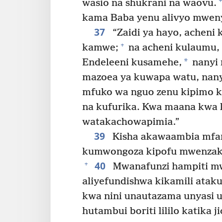
+
wasio na shukrani na waovu.
kama Baba yenu alivyo mwen
37
“Zaidi ya hayo, achen
+
kamwe;
na acheni kulaumu,
*
Endeleeni kusamehe,
nanyi
mazoea ya kuwapa watu, nan
mfuko wa nguo zenu kipimo kiz
na kufurika. Kwa maana kwa
watakachowapimia.”
39
Kisha akawaambia mfan
kumwongoza kipofu mwenzake
40
+
Mwanafunzi hampiti mwa
aliyefundishwa kikamili ata
kwa nini unautazama unyasi ul
hutambui boriti lililo katika