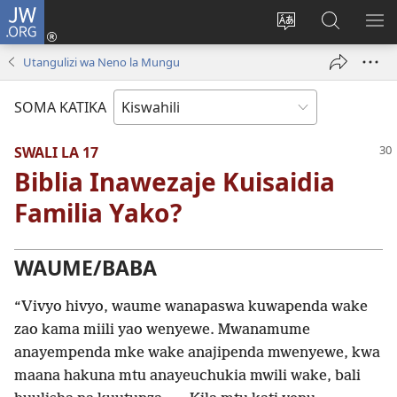
JW.ORG
Ingia
(opens
Badili
Tafuta
ON
new
lugha
Katika
ME
Utangulizi wa Neno la Mungu
window)
ya
JW.ORG
tovuti
SOMA KATIKA
SWALI LA 17
Biblia Inawezaje Kuisaidia
Familia Yako?
WAUME/BABA
“Vivyo hivyo, waume wanapaswa kuwapenda wake
zao kama miili yao wenyewe. Mwanamume
anayempenda mke wake anajipenda mwenyewe, kwa
maana hakuna mtu anayeuchukia mwili wake, bali