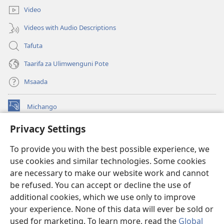
Video
Videos with Audio Descriptions
Tafuta
Taarifa za Ulimwenguni Pote
Msaada
Michango
(opens
new
Privacy Settings
window)
Watchtower MAKTABA KWENYE MTANDAO™
(opens
To provide you with the best possible experience, we
new
®
JW Hub
window)
use cookies and similar technologies. Some cookies
(opens
new
are necessary to make our website work and cannot
®
JW Library
window)
be refused. You can accept or decline the use of
additional cookies, which we use only to improve
Watchtower Library
your experience. None of this data will ever be sold or
used for marketing. To learn more, read the
Global