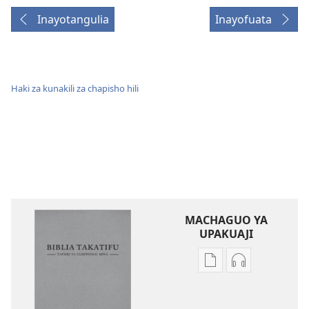
Inayotangulia
Inayofuata
Haki za kunakili za chapisho hili
MACHAGUO YA
UPAKUAJI
Mbinu
Mbinu
za
za
kupakua
kupakua