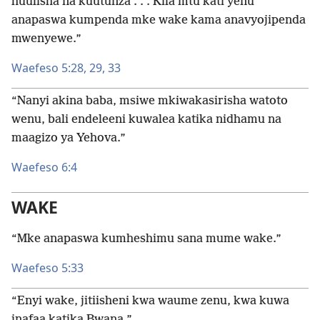
huulisha na kuutunza . . . Kila mtu kati yenu
anapaswa kumpenda mke wake kama anavyojipenda
mwenyewe.”
Waefeso 5:​28, 29,
33
“Nanyi akina baba, msiwe mkiwakasirisha watoto
wenu, bali endeleeni kuwalea katika nidhamu na
maagizo ya Yehova.”
Waefeso 6:4
WAKE
“Mke anapaswa kumheshimu sana mume wake.”
Waefeso 5:​33
“Enyi wake, jitiisheni kwa waume zenu, kwa kuwa
inafaa katika Bwana.”