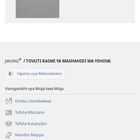
machapisho
faili
ya
za
elektroni
audio
Biblia
Biblia
Takatifu
Takatifu
—
—
Tafsiri
Tafsiri
ya
ya
®
JW.ORG
/ TOVUTI RASMI YA MASHAHIDI WA YEHOVA
Ulimwengu
Ulimwengu
Mpya
Mpya
Vipimo vya Mwonekano
(Toleo
(Toleo
la
la
Viunganishi vya Moja kwa Moja
2017)
2017)
Omba Utembelewe
Tafuta Mkutano
(opens
new
Tafuta Kusanyiko
(opens
window)
new
Mambo Mapya
window)