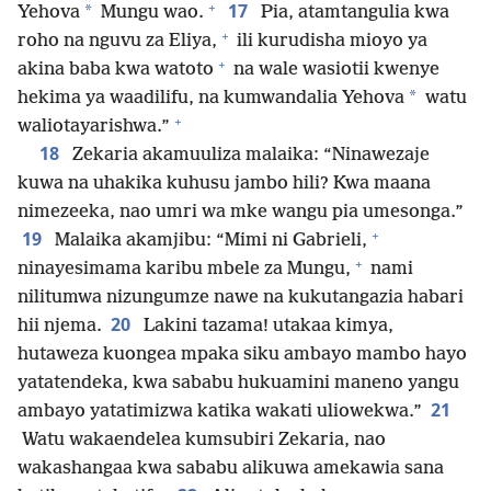
+
17
*
Yehova
Mungu wao.
Pia, atamtangulia kwa
+
roho na nguvu za Eliya,
ili kurudisha mioyo ya
+
akina baba kwa watoto
na wale wasiotii kwenye
*
hekima ya waadilifu, na kumwandalia Yehova
watu
+
waliotayarishwa.”
18
Zekaria akamuuliza malaika: “Ninawezaje
kuwa na uhakika kuhusu jambo hili? Kwa maana
nimezeeka, nao umri wa mke wangu pia umesonga.”
+
19
Malaika akamjibu: “Mimi ni Gabrieli,
+
ninayesimama karibu mbele za Mungu,
nami
nilitumwa nizungumze nawe na kukutangazia habari
20
hii njema.
Lakini tazama! utakaa kimya,
hutaweza kuongea mpaka siku ambayo mambo hayo
yatatendeka, kwa sababu hukuamini maneno yangu
21
ambayo yatatimizwa katika wakati uliowekwa.”
Watu wakaendelea kumsubiri Zekaria, nao
wakashangaa kwa sababu alikuwa amekawia sana