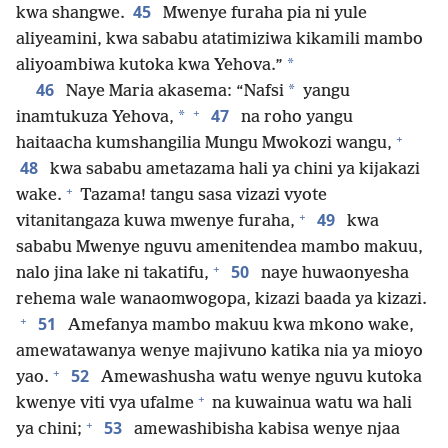
45
kwa shangwe.
Mwenye furaha pia ni yule
aliyeamini, kwa sababu atatimiziwa kikamili mambo
*
aliyoambiwa kutoka kwa Yehova.”
46
*
Naye Maria akasema: “Nafsi
yangu
+
47
*
inamtukuza Yehova,
na roho yangu
+
haitaacha kumshangilia Mungu Mwokozi wangu,
48
kwa sababu ametazama hali ya chini ya kijakazi
+
wake.
Tazama! tangu sasa vizazi vyote
+
49
vitanitangaza kuwa mwenye furaha,
kwa
sababu Mwenye nguvu amenitendea mambo makuu,
+
50
nalo jina lake ni takatifu,
naye huwaonyesha
rehema wale wanaomwogopa, kizazi baada ya kizazi.
+
51
Amefanya mambo makuu kwa mkono wake,
amewatawanya wenye majivuno katika nia ya mioyo
+
52
yao.
Amewashusha watu wenye nguvu kutoka
+
kwenye viti vya ufalme
na kuwainua watu wa hali
+
53
ya chini;
amewashibisha kabisa wenye njaa