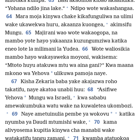
63
alilotaka kumpa.
Basi akaomba kibao akaandika:
+
“Yohana ndilo jina lake.”
Ndipo wote wakashangaa.
64
Mara moja kinywa chake kikafunguliwa na ulimi
+
wake ukawekwa huru, akaanza kuongea,
akimsifu
65
Mungu.
Majirani wao wote wakaogopa, na
mambo yote hayo yakaanza kuzungumziwa katika
66
eneo lote la milimani la Yudea.
Wote waliosikia
mambo hayo wakayaweka moyoni, wakisema:
“Mtoto huyu atakuwa mtu wa aina gani?” Kwa maana
*
mkono wa Yehova
ulikuwa pamoja naye.
67
Kisha Zekaria baba yake akajazwa roho
68
takatifu, naye akatoa unabii huu:
“Asifiwe
+
*
Yehova
Mungu wa Israeli,
kwa sababu
amewakumbuka watu wake na kuwaletea ukombozi.
+
+
69
*
Naye ametuinulia pembe ya wokovu
katika
+
70
nyumba ya Daudi mtumishi wake,
kama
alivyosema kupitia kinywa cha manabii wake
+
71
watakatifu tangu zamani,
kwamba atatuokoa