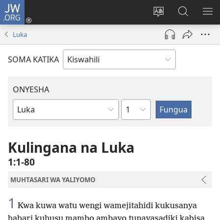
JW.ORG
Ingia
(opens
Badili
Tafuta
ON
new
lugha
Katika
ME
Luka
window)
ya
JW.ORG
tovuti
SOMA KATIKA
ONYESHA
Sura
Kitabu
cha
Biblia
Kulingana na Luka
1:1-80
MUHTASARI WA YALIYOMO
1
Kwa kuwa watu wengi wamejitahidi kukusanya
habari kuhusu mambo ambayo tunayasadiki kabisa,