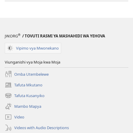
®
JW.ORG
/ TOVUTI RASMI YA MASHAHIDI WA YEHOVA
Vipimo vya Mwonekano
Viunganishi vya Moja kwa Moja
Omba Utembelewe
Tafuta Mkutano
(opens
new
Tafuta Kusanyiko
(opens
window)
new
Mambo Mapya
window)
Video
Videos with Audio Descriptions