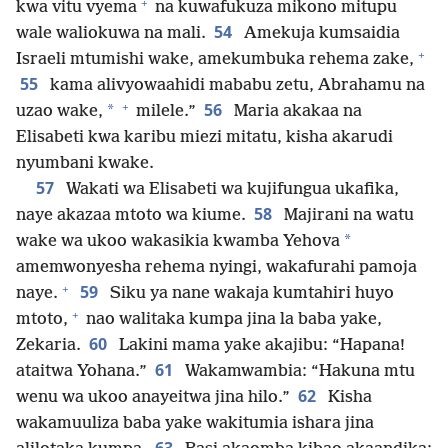
+
kwa vitu vyema
na kuwafukuza mikono mitupu
54
wale waliokuwa na mali.
Amekuja kumsaidia
+
Israeli mtumishi wake, amekumbuka rehema zake,
55
kama alivyowaahidi mababu zetu, Abrahamu na
+
56
*
uzao wake,
milele.”
Maria akakaa na
Elisabeti kwa karibu miezi mitatu, kisha akarudi
nyumbani kwake.
57
Wakati wa Elisabeti wa kujifungua ukafika,
58
naye akazaa mtoto wa kiume.
Majirani na watu
*
wake wa ukoo wakasikia kwamba Yehova
amemwonyesha rehema nyingi, wakafurahi pamoja
+
59
naye.
Siku ya nane wakaja kumtahiri huyo
+
mtoto,
nao walitaka kumpa jina la baba yake,
60
Zekaria.
Lakini mama yake akajibu: “Hapana!
61
ataitwa Yohana.”
Wakamwambia: “Hakuna mtu
62
wenu wa ukoo anayeitwa jina hilo.”
Kisha
wakamuuliza baba yake wakitumia ishara jina