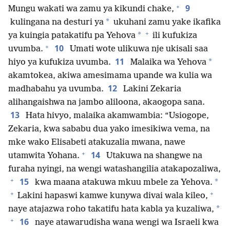
+
9
Mungu wakati wa zamu ya kikundi chake,
*
kulingana na desturi ya
ukuhani zamu yake ikafika
+
*
ya kuingia patakatifu pa Yehova
ili kufukiza
+
10
uvumba.
Umati wote ulikuwa nje ukisali saa
11
*
hiyo ya kufukiza uvumba.
Malaika wa Yehova
akamtokea, akiwa amesimama upande wa kulia wa
12
madhabahu ya uvumba.
Lakini Zekaria
alihangaishwa na jambo aliloona, akaogopa sana.
13
Hata hivyo, malaika akamwambia: “Usiogope,
Zekaria, kwa sababu dua yako imesikiwa vema, na
mke wako Elisabeti atakuzalia mwana, nawe
+
14
utamwita Yohana.
Utakuwa na shangwe na
furaha nyingi, na wengi watashangilia atakapozaliwa,
+
15
*
kwa maana atakuwa mkuu mbele za Yehova.
+
+
Lakini hapaswi kamwe kunywa divai wala kileo,
*
naye atajazwa roho takatifu hata kabla ya kuzaliwa,
+
16
naye atawarudisha wana wengi wa Israeli kwa