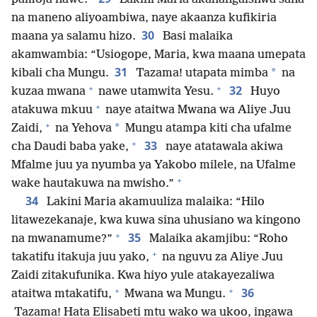
na maneno aliyoambiwa, naye akaanza kufikiria
30
maana ya salamu hizo.
Basi malaika
akamwambia: “Usiogope, Maria, kwa maana umepata
31
*
kibali cha Mungu.
Tazama! utapata mimba
na
+
+
32
kuzaa mwana
nawe utamwita Yesu.
Huyo
+
atakuwa mkuu
naye ataitwa Mwana wa Aliye Juu
+
*
Zaidi,
na Yehova
Mungu atampa kiti cha ufalme
+
33
cha Daudi baba yake,
naye atatawala akiwa
Mfalme juu ya nyumba ya Yakobo milele, na Ufalme
+
wake hautakuwa na mwisho.”
34
Lakini Maria akamuuliza malaika: “Hilo
litawezekanaje, kwa kuwa sina uhusiano wa kingono
+
35
na mwanamume?”
Malaika akamjibu: “Roho
+
takatifu itakuja juu yako,
na nguvu za Aliye Juu
Zaidi zitakufunika. Kwa hiyo yule atakayezaliwa
+
+
36
ataitwa mtakatifu,
Mwana wa Mungu.
Tazama! Hata Elisabeti mtu wako wa ukoo, ingawa