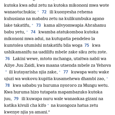
kutoka kwa adui zetu na kutoka mikononi mwa wote
+
72
wanaotuchukia;
ili kuonyesha rehema
kuhusiana na mababu zetu na kulikumbuka agano
+
73
lake takatifu,
kama alivyomwapia Abrahamu
+
74
babu yetu,
kwamba atatukomboa kutoka
mikononi mwa adui, na kutupatia pendeleo la
75
kumtolea utumishi mtakatifu bila woga
kwa
ushikamanifu na uadilifu mbele zake siku zetu zote.
76
Lakini wewe, mtoto mchanga, utaitwa nabii wa
Aliye Juu Zaidi, kwa maana utaenda mbele za Yehova
+
77
*
ili kutayarisha njia zake,
kuwapa watu wake
+
ujuzi wa wokovu kupitia kusamehewa dhambi zao,
78
kwa sababu ya huruma nyororo za Mungu wetu.
Kwa huruma hizo tutapata mapambazuko kutoka
79
juu,
ili kuwapa nuru wale wanaokaa gizani na
+
katika kivuli cha kifo
na kuongoza hatua zetu
kwenye njia ya amani.”