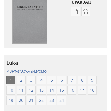
UPAKUAJI
Mbinu
Mbinu
za
za
kupakua
kupakua
machapisho
faili
ya
za
elektroni
audio
Biblia
Biblia
Takatifu
Takatifu
—
—
Luka
Tafsiri
Tafsiri
MUHTASARI WA YALIYOMO
ya
ya
Ulimwengu
Ulimwengu
1
2
3
4
5
6
7
8
9
Mpya
Mpya
10
11
12
13
14
15
16
17
18
(Toleo
(Toleo
la
la
19
20
21
22
23
24
2017)
2017)