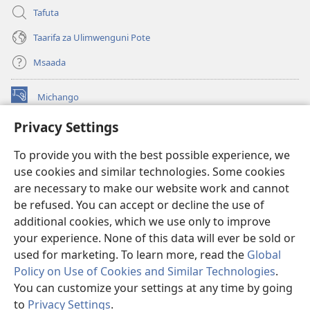
Tafuta
Taarifa za Ulimwenguni Pote
Msaada
Michango
(opens
new
Privacy Settings
window)
Watchtower MAKTABA KWENYE MTANDAO™
(opens
To provide you with the best possible experience, we
new
®
JW Hub
window)
use cookies and similar technologies. Some cookies
(opens
new
are necessary to make our website work and cannot
®
JW Library
window)
be refused. You can accept or decline the use of
additional cookies, which we use only to improve
Watchtower Library
your experience. None of this data will ever be sold or
used for marketing. To learn more, read the
Global
Policy on Use of Cookies and Similar Technologies
.
You can customize your settings at any time by going
Copyright
© 2026 Watch Tower Bible and Tract Society of Pennsylvania.
to
Privacy Settings
.