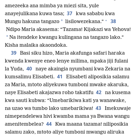
amezeeka ana mimba ya miezi sita, yule
37
anayejulikana kuwa tasa;
kwa sababu kwa
+
38
*
Mungu hakuna tangazo
lisilowezekana.”
Ndipo Maria akasema: “Tazama! Kijakazi wa Yehova!
*
Na itendeke kwangu kulingana na tangazo lako.”
Kisha malaika akaondoka.
39
Basi siku hizo, Maria akafunga safari haraka
kwenda kwenye eneo lenye milima, mpaka jiji fulani
40
la Yuda,
naye akaingia nyumbani kwa Zekaria na
41
kumsalimu Elisabeti.
Elisabeti aliposikia salamu
za Maria, mtoto aliyekuwa tumboni mwake akaruka,
42
naye Elisabeti akajazwa roho takatifu
na kusema
kwa sauti kubwa: “Umebarikiwa kati ya wanawake,
43
na uzao wa tumbo lako umebarikiwa!
Imekuwaje
nimependelewa hivi kwamba mama ya Bwana wangu
44
amenitembelea?
Kwa maana tazama! niliposikia
salamu zako, mtoto aliye tumboni mwangu aliruka