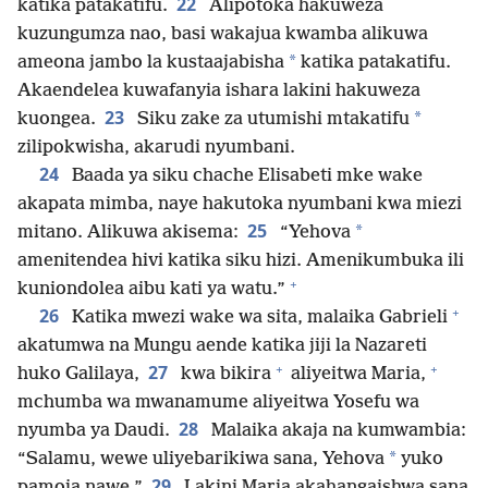
22
katika patakatifu.
Alipotoka hakuweza
kuzungumza nao, basi wakajua kwamba alikuwa
*
ameona jambo la kustaajabisha
katika patakatifu.
Akaendelea kuwafanyia ishara lakini hakuweza
23
*
kuongea.
Siku zake za utumishi mtakatifu
zilipokwisha, akarudi nyumbani.
24
Baada ya siku chache Elisabeti mke wake
akapata mimba, naye hakutoka nyumbani kwa miezi
25
*
mitano. Alikuwa akisema:
“Yehova
amenitendea hivi katika siku hizi. Amenikumbuka ili
+
kuniondolea aibu kati ya watu.”
+
26
Katika mwezi wake wa sita, malaika Gabrieli
akatumwa na Mungu aende katika jiji la Nazareti
+
+
27
huko Galilaya,
kwa bikira
aliyeitwa Maria,
mchumba wa mwanamume aliyeitwa Yosefu wa
28
nyumba ya Daudi.
Malaika akaja na kumwambia:
*
“Salamu, wewe uliyebarikiwa sana, Yehova
yuko
29
pamoja nawe.”
Lakini Maria akahangaishwa sana