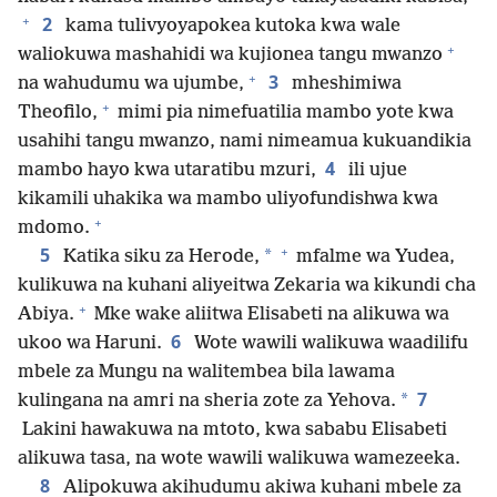
+
2
kama tulivyoyapokea kutoka kwa wale
+
waliokuwa mashahidi wa kujionea tangu mwanzo
+
3
na wahudumu wa ujumbe,
mheshimiwa
+
Theofilo,
mimi pia nimefuatilia mambo yote kwa
usahihi tangu mwanzo, nami nimeamua kukuandikia
4
mambo hayo kwa utaratibu mzuri,
ili ujue
kikamili uhakika wa mambo uliyofundishwa kwa
+
mdomo.
+
5
*
Katika siku za Herode,
mfalme wa Yudea,
kulikuwa na kuhani aliyeitwa Zekaria wa kikundi cha
+
Abiya.
Mke wake aliitwa Elisabeti na alikuwa wa
6
ukoo wa Haruni.
Wote wawili walikuwa waadilifu
mbele za Mungu na walitembea bila lawama
7
*
kulingana na amri na sheria zote za Yehova.
Lakini hawakuwa na mtoto, kwa sababu Elisabeti
alikuwa tasa, na wote wawili walikuwa wamezeeka.
8
Alipokuwa akihudumu akiwa kuhani mbele za