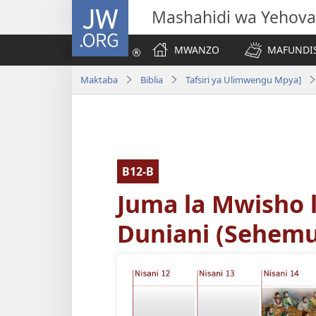
JW.ORG
Mashahidi wa Yehova
MWANZO
MAFUNDIS
Maktaba
Biblia
Tafsiri ya Ulimwengu Mpya]
B12-B
Juma la Mwisho 
Duniani (Sehemu