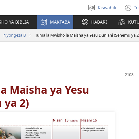
Kiswahili
In
Chagua
(
lugha
n
HO YA BIBLIA
MAKTABA
HABARI
KUT
w
Nyongeza B
Juma la Mwisho la Maisha ya Yesu Duniani (Sehemu ya 2
la Maisha ya Yesu
 ya 2)