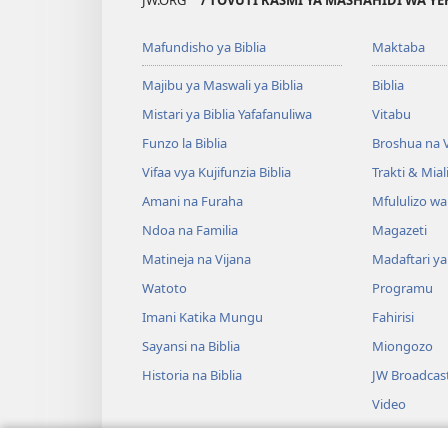
JW.ORG
/ TOVUTI RASMI YA MASHAHIDI WA Y
Mafundisho ya Biblia
Maktaba
Majibu ya Maswali ya Biblia
Biblia
Mistari ya Biblia Yafafanuliwa
Vitabu
Funzo la Biblia
Broshua na V
Vifaa vya Kujifunzia Biblia
Trakti & Mial
Amani na Furaha
Mfululizo w
Ndoa na Familia
Magazeti
Matineja na Vijana
Madaftari y
Watoto
Programu
Imani Katika Mungu
Fahirisi
Sayansi na Biblia
Miongozo
Historia na Biblia
JW Broadcas
Video
Muziki