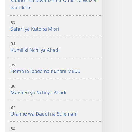
Kitabu cha Mwanzo na Safari za Wazee
wa Ukoo
B3
Safari ya Kutoka Misri
B4
Kumiliki Nchi ya Ahadi
B5
Hema la Ibada na Kuhani Mkuu
B6
Maeneo ya Nchi ya Ahadi
B7
Ufalme wa Daudi na Sulemani
B8