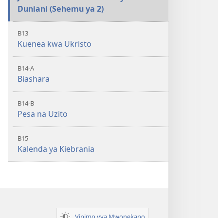
Duniani (Sehemu ya 2)
B13
Kuenea kwa Ukristo
B14-A
Biashara
B14-B
Pesa na Uzito
B15
Kalenda ya Kiebrania
Vipimo vya Mwonekano