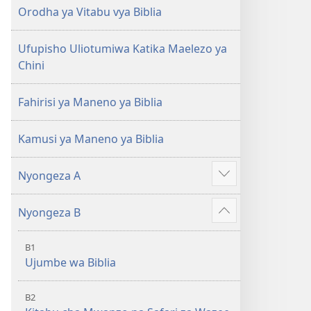
(Toleo
(Toleo
Orodha ya Vitabu vya Biblia
la
la
2017)
2017)
Ufupisho Uliotumiwa Katika Maelezo ya
Chini
Fahirisi ya Maneno ya Biblia
Kamusi ya Maneno ya Biblia
Nyongeza A
Onyesha
zaidi
Nyongeza B
Onyesha
zaidi
B1
Ujumbe wa Biblia
B2