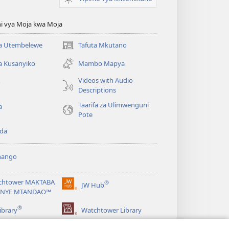
i vya Moja kwa Moja
 Utembelewe
Tafuta Mkutano
(opens
new
a Kusanyiko
Mambo Mapya
window)
Videos with Audio
o
Descriptions
Taarifa za Ulimwenguni
a
Pote
da
hango
chtower MAKTABA
®
JW Hub
(opens
NYE MTANDAO™
new
®
window)
ibrary
Watchtower Library