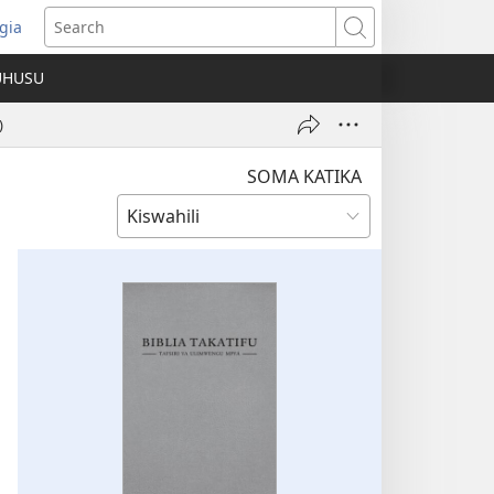
gia
opens
Search
ew
UHUSU
indow)
)
SOMA KATIKA