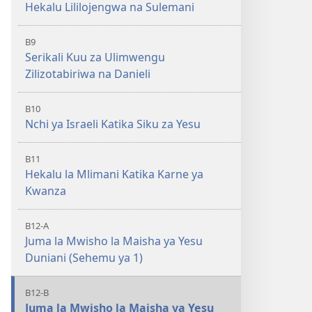
Hekalu Lililojengwa na Sulemani
B9
Serikali Kuu za Ulimwengu
Zilizotabiriwa na Danieli
B10
Nchi ya Israeli Katika Siku za Yesu
B11
Hekalu la Mlimani Katika Karne ya
Kwanza
B12-A
Juma la Mwisho la Maisha ya Yesu
Duniani (Sehemu ya 1)
B12-B
Juma la Mwisho la Maisha ya Yesu