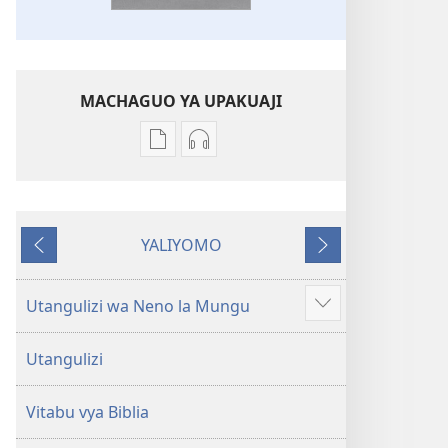
MACHAGUO YA UPAKUAJI
Mbinu
Mbinu
za
za
kupakua
kupakua
machapisho
faili
YALIYOMO
ya
za
Inayotangulia
Inayofuata
elektroni
audio
Biblia
Biblia
Utangulizi wa Neno la Mungu
Onyesha
Takatifu
Takatifu
zaidi
—
—
Utangulizi
Tafsiri
Tafsiri
ya
ya
Vitabu vya Biblia
Ulimwengu
Ulimwengu
Mpya
Mpya