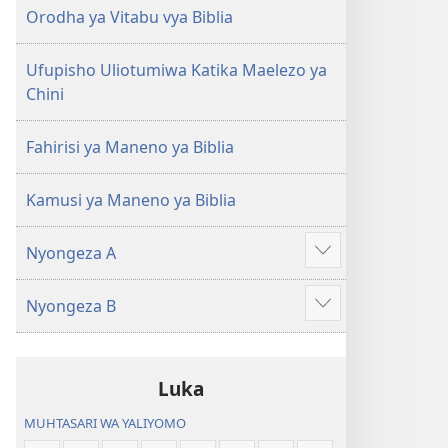
(Toleo
(Toleo
Orodha ya Vitabu vya Biblia
la
la
2017)
2017)
Ufupisho Uliotumiwa Katika Maelezo ya
Chini
Fahirisi ya Maneno ya Biblia
Kamusi ya Maneno ya Biblia
Nyongeza A
Onyesha
zaidi
Nyongeza B
Onyesha
zaidi
Luka
MUHTASARI WA YALIYOMO