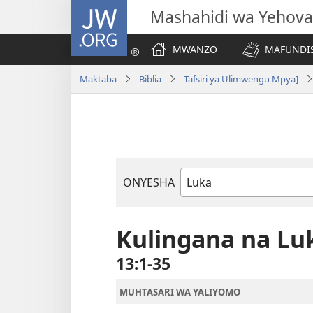
JW.ORG
Mashahidi wa Yehova
MWANZO
MAFUNDIS
Maktaba
Biblia
Tafsiri ya Ulimwengu Mpya]
ONYESHA
Kitabu
cha
Biblia
Kulingana na Lu
13:1-35
MUHTASARI WA YALIYOMO