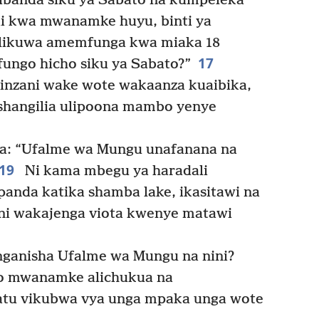
banda siku ya Sabato na kumpeleka
ai kwa mwanamke huyu, binti ya
likuwa amemfunga kwa miaka 18
17
ungo hicho siku ya Sabato?”
nzani wake wote wakaanza kuaibika,
ushangilia ulipoona mambo yenye
a: “Ufalme wa Mungu unafanana na
19
Ni kama mbegu ya haradali
anda katika shamba lake, ikasitawi na
ni wakajenga viota kwenye matawi
inganisha Ufalme wa Mungu na nini?
 mwanamke alichukua na
atu vikubwa vya unga mpaka unga wote