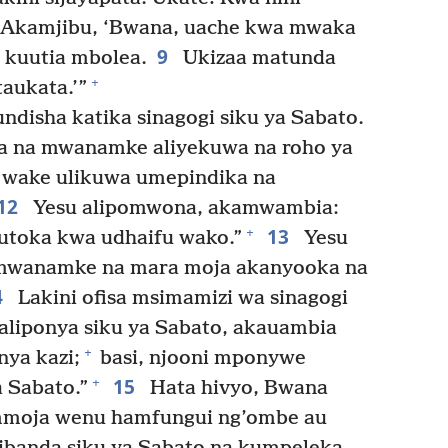
Akamjibu, ‘Bwana, uache kwa mwaka
9
 kuutia mbolea.
Ukizaa matunda
+
taukata.’”
ndisha katika sinagogi siku ya Sabato.
a na mwanamke aliyekuwa na roho ya
 wake ulikuwa umepindika na
12
Yesu alipomwona, akamwambia:
13
+
toka kwa udhaifu wako.”
Yesu
 mwanamke na mara moja akanyooka na
4
Lakini ofisa msimamizi wa sinagogi
aliponya siku ya Sabato, akauambia
+
nya kazi;
basi, njooni mponywe
15
+
a Sabato.”
Hata hivyo, Bwana
 mmoja wenu hamfungui ng’ombe au