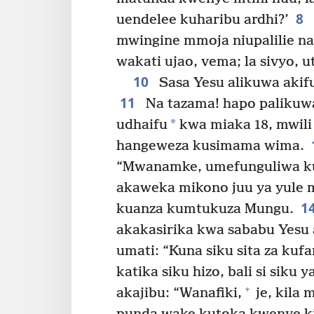
8
uendelee kuharibu ardhi?’
mwingine mmoja niupalilie na
wakati ujao, vema; la sivyo, u
10
Sasa Yesu alikuwa akifu
11
Na tazama! hapo palikuw
*
udhaifu
kwa miaka 18, mwili
hangeweza kusimama wima.
“Mwanamke, umefunguliwa ku
akaweka mikono juu ya yule
1
kuanza kumtukuza Mungu.
akakasirika kwa sababu Yesu 
umati: “Kuna siku sita za kufa
katika siku hizo, bali si siku y
+
akajibu: “Wanafiki,
je, kila