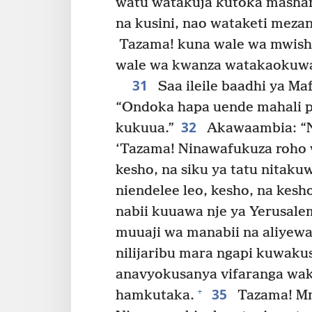
watu watakuja kutoka mashari
na kusini, nao wataketi meza
Tazama! kuna wale wa mwish
wale wa kwanza watakaokuwa
31
Saa ileile baadhi ya M
“Ondoka hapa uende mahali p
32
kukuua.”
Akawaambia: “
‘Tazama! Ninawafukuza roho
kesho, na siku ya tatu nitaku
niendelee leo, kesho, na kes
nabii kuuawa nje ya Yerusale
muuaji wa manabii na aliye
nilijaribu mara ngapi kuwaku
anavyokusanya vifaranga wak
35
+
hamkutaka.
Tazama! M