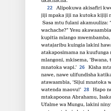
*
ukachacha.”
22
Alipokuwa akisafiri kw
jiji mpaka jiji na kutoka kijij
Sasa mtu fulani akamuuliza: 
wachache?” Yesu akawaambia
kupitia mlango mwembamba,
watajaribu kuingia lakini ha
atakaposimama na kuufunga 
mlangoni, mkisema, ‘Bwana, t
26
mnatoka wapi.’
Kisha mta
nawe, nawe ulifundisha katika
atawaambia, ‘Sijui mnatoka w
28
watenda maovu!’
Hapo nd
mtakapoona Abrahamu, Isaka,
Ufalme wa Mungu, lakini nin