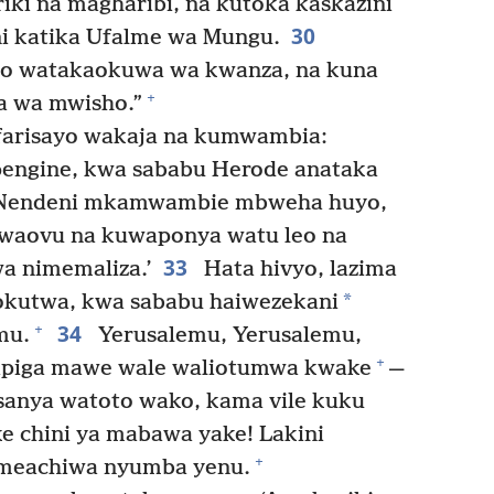
ki na magharibi, na kutoka kaskazini
30
ni katika Ufalme wa Mungu.
o watakaokuwa wa kwanza, na kuna
+
 wa mwisho.”
afarisayo wakaja na kumwambia:
engine, kwa sababu Herode anataka
Nendeni mkamwambie mbweha huyo,
 waovu na kuwaponya watu leo na
33
wa nimemaliza.’
Hata hivyo, lazima
*
hokutwa, kwa sababu haiwezekani
34
+
mu.
Yerusalemu, Yerusalemu,
+
wapiga mawe wale waliotumwa kwake
—
sanya watoto wako, kama vile kuku
e chini ya mabawa yake! Lakini
+
meachiwa nyumba yenu.