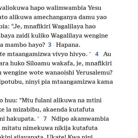
 waliokuwa hapo walimwambia Yesu
lato alikuwa amechanganya damu yao
: “Je, mnafikiri Wagalilaya hao
aya zaidi kuliko Wagalilaya wengine
3
na mambo hayo?
Hapana.
4
+
te mtaangamizwa vivyo hivyo.
Au
ra huko Siloamu wakafa, je, mnafikiri
tu wengine wote wanaoishi Yerusalemu?
potubu, ninyi pia mtaangamizwa kama
huu: “Mtu fulani alikuwa na mtini
e la mizabibu, akaenda kutafuta
7
+
ni hakupata.
Ndipo akamwambia
 mitatu nimekuwa nikija kutafuta
ini sijayapata. Ukate! Kwa nini