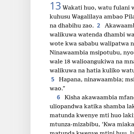
13
Wakati huo, watu fulani
kuhusu Wagalilaya ambao Pi
2
na dhabihu zao.
Akawaambia
walikuwa watenda dhambi wab
wote kwa sababu walipatwa 
Ninawaambia msipotubu, nyo
wale 18 walioangukiwa na mna
walikuwa na hatia kuliko wa
5
Hapana, ninawaambia; msi
wao.”
6
Kisha akawaambia mfano 
uliopandwa katika shamba lak
matunda kwenye mti huo laki
mtunza-mizabibu, ‘Kwa miaka
matunda kwenye mtini huu, lak