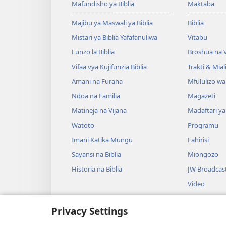
Mafundisho ya Biblia
Maktaba
Majibu ya Maswali ya Biblia
Biblia
Mistari ya Biblia Yafafanuliwa
Vitabu
Funzo la Biblia
Broshua na V
Vifaa vya Kujifunzia Biblia
Trakti & Mial
Amani na Furaha
Mfululizo w
Ndoa na Familia
Magazeti
Matineja na Vijana
Madaftari y
Watoto
Programu
Imani Katika Mungu
Fahirisi
Sayansi na Biblia
Miongozo
Historia na Biblia
JW Broadcas
Video
Muziki
Privacy Settings
Drama za Uso