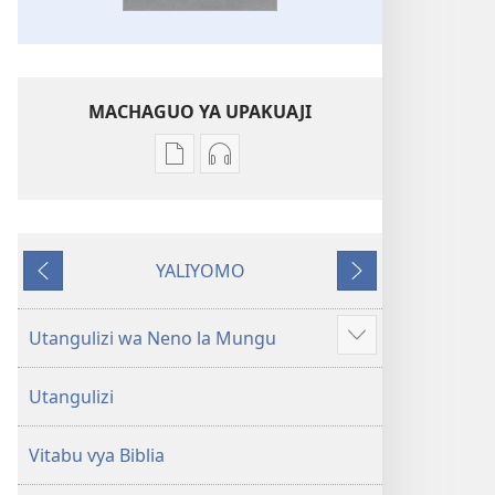
MACHAGUO YA UPAKUAJI
Mbinu
Mbinu
za
za
kupakua
kupakua
machapisho
faili
YALIYOMO
ya
za
Inayotangulia
Inayofuata
elektroni
audio
Biblia
Biblia
Utangulizi wa Neno la Mungu
Onyesha
Takatifu
Takatifu
zaidi
—
—
Utangulizi
Tafsiri
Tafsiri
ya
ya
Vitabu vya Biblia
Ulimwengu
Ulimwengu
Mpya
Mpya