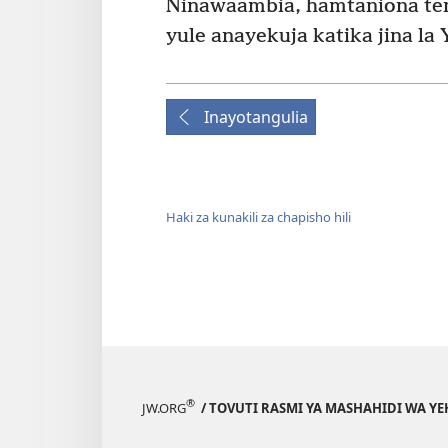
Ninawaambia, hamtaniona te
yule anayekuja katika jina la 
Inayotangulia
Haki za kunakili za chapisho hili
®
JW.ORG
/ TOVUTI RASMI YA MASHAHIDI WA Y