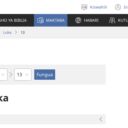
Kiswahili
In
Chagua
(
lugha
n
HO YA BIBLIA
MAKTABA
HABARI
KUT
w
Luka
13
Sura
ka