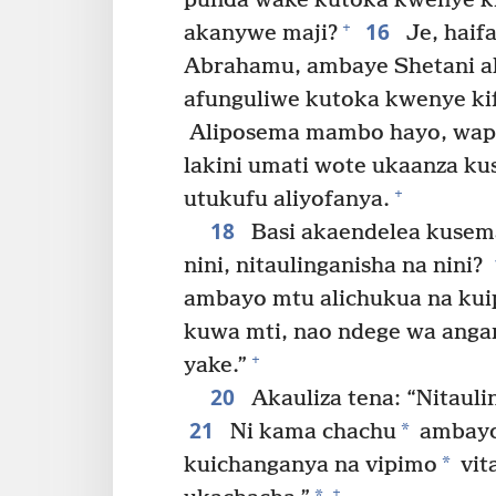
punda wake kutoka kwenye ki
16
+
akanywe maji?
Je, haif
Abrahamu, ambaye Shetani a
afunguliwe kutoka kwenye kif
Aliposema mambo hayo, wapi
lakini umati wote ukaanza k
+
utukufu aliyofanya.
18
Basi akaendelea kusem
nini, nitaulinganisha na nini?
ambayo mtu alichukua na kuip
kuwa mti, nao ndege wa anga
+
yake.”
20
Akauliza tena: “Nitaul
21
*
Ni kama chachu
ambayo
*
kuichanganya na vipimo
vit
+