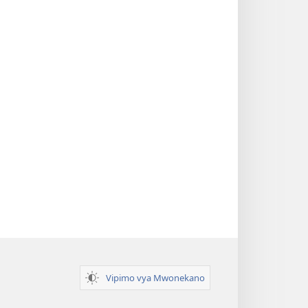
Vipimo vya Mwonekano