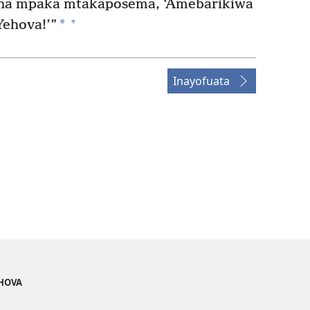
na mpaka mtakaposema, ‘Amebarikiwa
+
*
Yehova!’”
Inayofuata
EHOVA