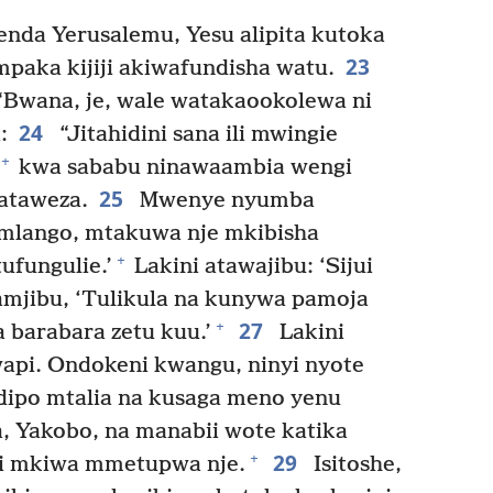
enda Yerusalemu, Yesu alipita kutoka
23
i mpaka kijiji akiwafundisha watu.
“Bwana, je, wale watakaookolewa ni
24
:
“Jitahidini sana ili mwingie
+
kwa sababu ninawaambia wengi
25
wataweza.
Mwenye nyumba
mlango, mtakuwa nje mkibisha
+
ufungulie.’
Lakini atawajibu: ‘Sijui
mjibu, ‘Tulikula na kunywa pamoja
27
+
 barabara zetu kuu.’
Lakini
api. Ondokeni kwangu, ninyi nyote
ipo mtalia na kusaga meno yenu
 Yakobo, na manabii wote katika
29
+
yi mkiwa mmetupwa nje.
Isitoshe,