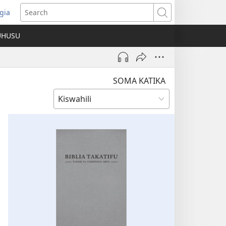
gia
opens
Search
ew
UHUSU
indow)
SOMA KATIKA