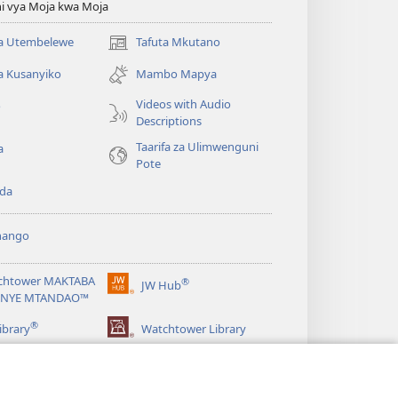
i vya Moja kwa Moja
 Utembelewe
Tafuta Mkutano
(opens
new
a Kusanyiko
Mambo Mapya
window)
Videos with Audio
o
Descriptions
Taarifa za Ulimwenguni
a
Pote
da
hango
chtower MAKTABA
®
JW Hub
(opens
NYE MTANDAO™
new
®
window)
ibrary
Watchtower Library