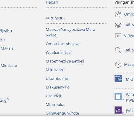
Habari
Viunganish
Omba
Kutuhusu
Tafut
(opens
Maswali Yanayoulizwa Mara
ijitabu
new
Nyingi
Vide
window)
iko
Omba Utembelewe
a Makala
Tafut
Wasiliana Nasi
Matembezi ya Betheli
Msaa
a Mkutano
Mikutano
Ukumbusho
Mic
(opens
Makusanyiko
new
window)
Wat
Utendaji
®
(opens
ting
KWE
Masimulizi
new
JW L
window)
Ulimwenguni Pote
maji wa Biblia