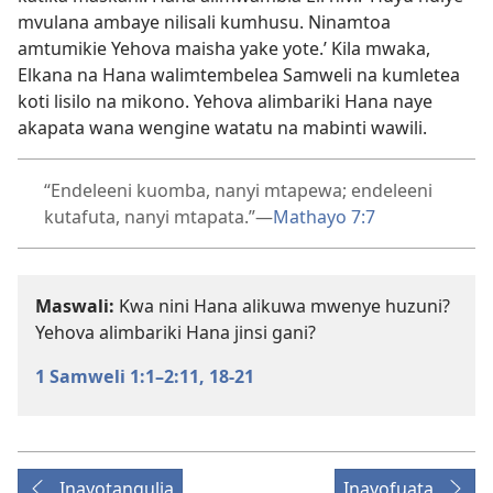
mvulana ambaye nilisali kumhusu. Ninamtoa
amtumikie Yehova maisha yake yote.’ Kila mwaka,
Elkana na Hana walimtembelea Samweli na kumletea
koti lisilo na mikono. Yehova alimbariki Hana naye
akapata wana wengine watatu na mabinti wawili.
“Endeleeni kuomba, nanyi mtapewa; endeleeni
kutafuta, nanyi mtapata.”​—
Mathayo 7:7
Maswali:
Kwa nini Hana alikuwa mwenye huzuni?
Yehova alimbariki Hana jinsi gani?
1 Samweli 1:1–2:11,
18-21
Inayotangulia
Inayofuata