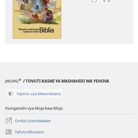
Mbinu
Mbinu
za
za
kupakua
kupakua
machapisho
faili
ya
za
elektroni
audio
Masomo
Masomo
Unayoweza
Unayoweza
Kujifunza
Kujifunza
Katika
Katika
Biblia
Biblia
®
JW.ORG
/ TOVUTI RASMI YA MASHAHIDI WA YEHOVA
Vipimo vya Mwonekano
Viunganishi vya Moja kwa Moja
Omba Utembelewe
Tafuta Mkutano
(opens