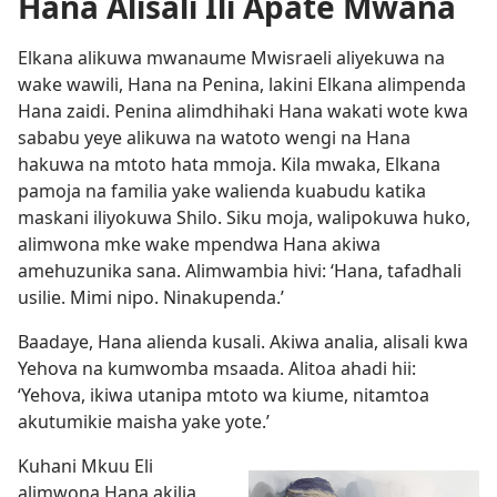
Hana Alisali Ili Apate Mwana
Elkana alikuwa mwanaume Mwisraeli aliyekuwa na
wake wawili, Hana na Penina, lakini Elkana alimpenda
Hana zaidi. Penina alimdhihaki Hana wakati wote kwa
sababu yeye alikuwa na watoto wengi na Hana
hakuwa na mtoto hata mmoja. Kila mwaka, Elkana
pamoja na familia yake walienda kuabudu katika
maskani iliyokuwa Shilo. Siku moja, walipokuwa huko,
alimwona mke wake mpendwa Hana akiwa
amehuzunika sana. Alimwambia hivi: ‘Hana, tafadhali
usilie. Mimi nipo. Ninakupenda.’
Baadaye, Hana alienda kusali. Akiwa analia, alisali kwa
Yehova na kumwomba msaada. Alitoa ahadi hii:
‘Yehova, ikiwa utanipa mtoto wa kiume, nitamtoa
akutumikie maisha yake yote.’
Kuhani Mkuu Eli
alimwona Hana akilia