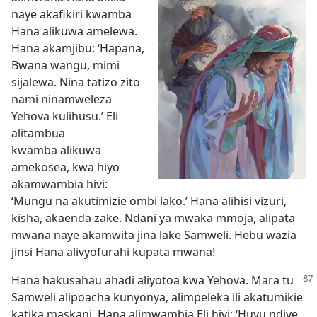
naye akafikiri kwamba
Hana alikuwa amelewa.
Hana akamjibu: ‘Hapana,
Bwana wangu, mimi
sijalewa. Nina tatizo zito
nami ninamweleza
Yehova kulihusu.’ Eli
alitambua
kwamba alikuwa
amekosea, kwa hiyo
akamwambia hivi:
‘Mungu na akutimizie ombi lako.’ Hana alihisi vizuri,
kisha, akaenda zake. Ndani ya mwaka mmoja, alipata
mwana naye akamwita jina lake Samweli. Hebu wazia
jinsi Hana alivyofurahi kupata mwana!
Hana hakusahau ahadi aliyotoa kwa Yehova. Mara tu
Samweli alipoacha kunyonya, alimpeleka ili akatumikie
katika maskani. Hana alimwambia Eli hivi: ‘Huyu ndiye