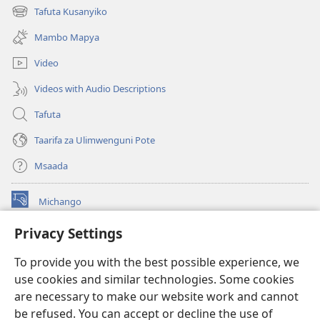
new
Tafuta Kusanyiko
(opens
window)
new
Mambo Mapya
window)
Video
Videos with Audio Descriptions
Tafuta
Taarifa za Ulimwenguni Pote
Msaada
Michango
(opens
new
Privacy Settings
window)
Watchtower MAKTABA KWENYE MTANDAO™
(opens
To provide you with the best possible experience, we
new
®
JW Hub
window)
use cookies and similar technologies. Some cookies
(opens
new
are necessary to make our website work and cannot
®
JW Library
window)
be refused. You can accept or decline the use of