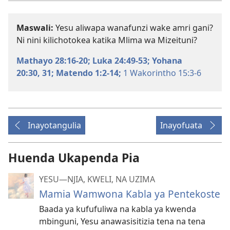
Maswali:
Yesu aliwapa wanafunzi wake amri gani?
Ni nini kilichotokea katika Mlima wa Mizeituni?
Mathayo 28:16-20;
Luka 24:49-53;
Yohana
20:30, 31;
Matendo 1:2-14;
1 Wakorintho 15:3-6
Inayotangulia
Inayofuata
Huenda Ukapenda Pia
YESU​—NJIA, KWELI, NA UZIMA
Mamia Wamwona Kabla ya Pentekoste
Baada ya kufufuliwa na kabla ya kwenda
mbinguni, Yesu anawasisitizia tena na tena