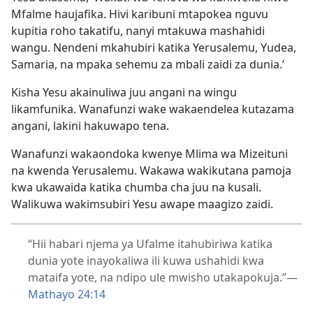
Mfalme haujafika. Hivi karibuni mtapokea nguvu
kupitia roho takatifu, nanyi mtakuwa mashahidi
wangu. Nendeni mkahubiri katika Yerusalemu, Yudea,
Samaria, na mpaka sehemu za mbali zaidi za dunia.’
Kisha Yesu akainuliwa juu angani na wingu
likamfunika. Wanafunzi wake wakaendelea kutazama
angani, lakini hakuwapo tena.
Wanafunzi wakaondoka kwenye Mlima wa Mizeituni
na kwenda Yerusalemu. Wakawa wakikutana pamoja
kwa ukawaida katika chumba cha juu na kusali.
Walikuwa wakimsubiri Yesu awape maagizo zaidi.
“Hii habari njema ya Ufalme itahubiriwa katika
dunia yote inayokaliwa ili kuwa ushahidi kwa
mataifa yote, na ndipo ule mwisho utakapokuja.”​—
Mathayo 24:14