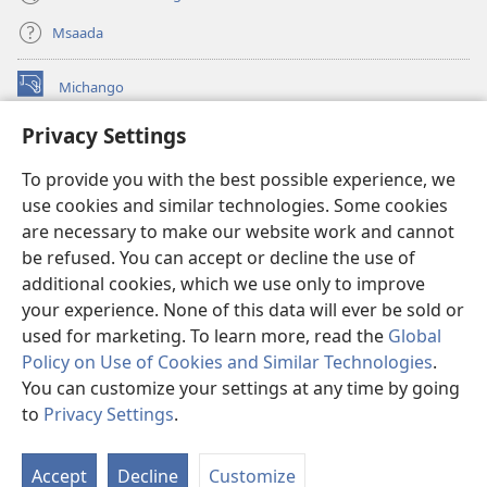
Msaada
Michango
(opens
new
Privacy Settings
window)
Watchtower MAKTABA KWENYE MTANDAO™
(opens
To provide you with the best possible experience, we
new
®
JW Hub
window)
use cookies and similar technologies. Some cookies
(opens
new
are necessary to make our website work and cannot
®
JW Library
window)
be refused. You can accept or decline the use of
additional cookies, which we use only to improve
Watchtower Library
your experience. None of this data will ever be sold or
used for marketing. To learn more, read the
Global
Policy on Use of Cookies and Similar Technologies
.
You can customize your settings at any time by going
Copyright
© 2026 Watch Tower Bible and Tract Society of Pennsylvania.
to
Privacy Settings
.
O
MASHARTI YA MATUMIZI
|
SERA YA FARAGHA
|
PRIVACY SETTINGS
Ya
Accept
Decline
Customize