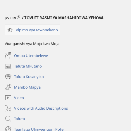
Katika
Katika
Biblia
Biblia
®
JW.ORG
/ TOVUTI RASMI YA MASHAHIDI WA YEHOVA
Vipimo vya Mwonekano
Viunganishi vya Moja kwa Moja
Omba Utembelewe
Tafuta Mkutano
(opens
new
Tafuta Kusanyiko
(opens
window)
new
Mambo Mapya
window)
Video
Videos with Audio Descriptions
Tafuta
Taarifa za Ulimwenguni Pote