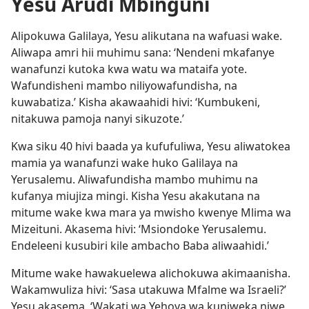
Yesu Arudi Mbinguni
Alipokuwa Galilaya, Yesu alikutana na wafuasi wake.
Aliwapa amri hii muhimu sana: ‘Nendeni mkafanye
wanafunzi kutoka kwa watu wa mataifa yote.
Wafundisheni mambo niliyowafundisha, na
kuwabatiza.’ Kisha akawaahidi hivi: ‘Kumbukeni,
nitakuwa pamoja nanyi sikuzote.’
Kwa siku 40 hivi baada ya kufufuliwa, Yesu aliwatokea
mamia ya wanafunzi wake huko Galilaya na
Yerusalemu. Aliwafundisha mambo muhimu na
kufanya miujiza mingi. Kisha Yesu akakutana na
mitume wake kwa mara ya mwisho kwenye Mlima wa
Mizeituni. Akasema hivi: ‘Msiondoke Yerusalemu.
Endeleeni kusubiri kile ambacho Baba aliwaahidi.’
Mitume wake hawakuelewa alichokuwa akimaanisha.
Wakamwuliza hivi: ‘Sasa utakuwa Mfalme wa Israeli?’
Yesu akasema, ‘Wakati wa Yehova wa kuniweka niwe