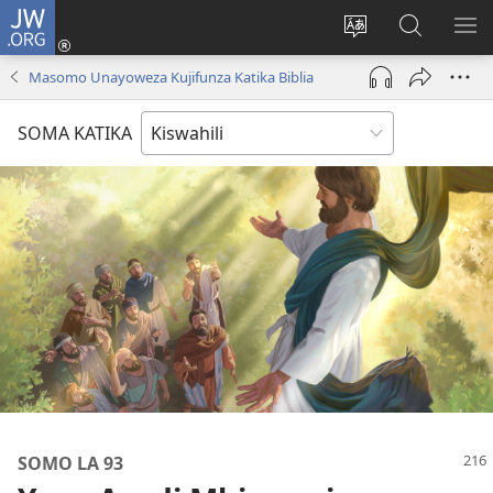
JW.ORG
Ingia
(opens
Badili
Tafuta
ON
new
lugha
Katika
ME
Masomo Unayoweza Kujifunza Katika Biblia
window)
ya
JW.ORG
tovuti
SOMA KATIKA
SOMO LA 93