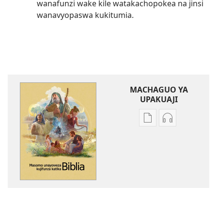
wanafunzi wake kile watakachopokea na jinsi
wanavyopaswa kukitumia.
MACHAGUO YA
UPAKUAJI
Mbinu
Mbinu
za
za
kupakua
kupakua
machapisho
faili
ya
za
elektroni
audio
Masomo
Masomo
Unayoweza
Unayoweza
Kujifunza
Kujifunza