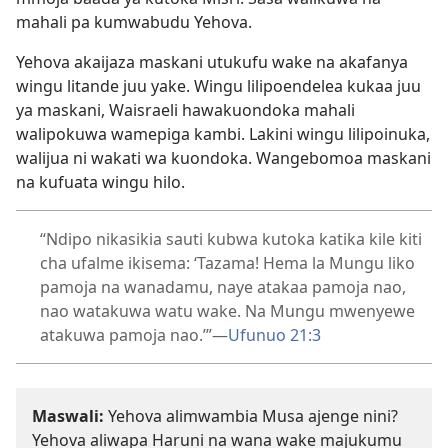
mahali pa kumwabudu Yehova.
Yehova akaijaza maskani utukufu wake na akafanya
wingu litande juu yake. Wingu lilipoendelea kukaa juu
ya maskani, Waisraeli hawakuondoka mahali
walipokuwa wamepiga kambi. Lakini wingu lilipoinuka,
walijua ni wakati wa kuondoka. Wangebomoa maskani
na kufuata wingu hilo.
“Ndipo nikasikia sauti kubwa kutoka katika kile kiti
cha ufalme ikisema: ‘Tazama! Hema la Mungu liko
pamoja na wanadamu, naye atakaa pamoja nao,
nao watakuwa watu wake. Na Mungu mwenyewe
atakuwa pamoja nao.’”​—
Ufunuo 21:3
Maswali:
Yehova alimwambia Musa ajenge nini?
Yehova aliwapa Haruni na wana wake majukumu