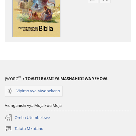
Mbinu
Mbinu
za
za
kupakua
kupakua
machapisho
faili
ya
za
elektroni
audio
Masomo
Masomo
Unayoweza
Unayoweza
Kujifunza
Kujifunza
Katika
Katika
Biblia
Biblia
®
JW.ORG
/ TOVUTI RASMI YA MASHAHIDI WA YEHOVA
Vipimo vya Mwonekano
Viunganishi vya Moja kwa Moja
Omba Utembelewe
Tafuta Mkutano
(opens