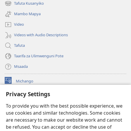
new
Tafuta Kusanyiko
(opens
window)
new
Mambo Mapya
window)
Video
Videos with Audio Descriptions
Tafuta
Taarifa za Ulimwenguni Pote
Msaada
Michango
(opens
new
Privacy Settings
window)
Watchtower MAKTABA KWENYE MTANDAO™
(opens
To provide you with the best possible experience, we
new
®
JW Hub
window)
use cookies and similar technologies. Some cookies
(opens
new
are necessary to make our website work and cannot
®
JW Library
window)
be refused. You can accept or decline the use of