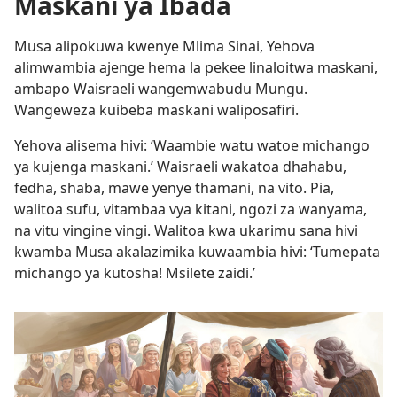
Maskani ya Ibada
Musa alipokuwa kwenye Mlima Sinai, Yehova
alimwambia ajenge hema la pekee linaloitwa maskani,
ambapo Waisraeli wangemwabudu Mungu.
Wangeweza kuibeba maskani waliposafiri.
Yehova alisema hivi: ‘Waambie watu watoe michango
ya kujenga maskani.’ Waisraeli wakatoa dhahabu,
fedha, shaba, mawe yenye thamani, na vito. Pia,
walitoa sufu, vitambaa vya kitani, ngozi za wanyama,
na vitu vingine vingi. Walitoa kwa ukarimu sana hivi
kwamba Musa akalazimika kuwaambia hivi: ‘Tumepata
michango ya kutosha! Msilete zaidi.’