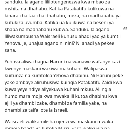
sanduku la agano lililotengenezwa kwa mbao za
mshita na dhahabu. Katika Patakatifu kulikuwa na
kinara cha taa cha dhahabu, meza, na madhabahu ya
kufukiza uvumba. Katika ua kulikuwa na beseni ya
shaba na madhabahu kubwa. Sanduku la agano
liliwakumbusha Waisraeli kuhusu ahadi yao ya kumtii
Yehova. Je, unajua agano ni nini? Ni ahadi ya pekee
sana.
Yehova aliwachagua Haruni na wanawe wafanye kazi
kwenye maskani wakiwa makuhani. Walipaswa
kuitunza na kumtolea Yehova dhabihu. Ni Haruni peke
yake ambaye aliruhusiwa kuingia Patakatifu Zaidi kwa
kuwa yeye ndiye aliyekuwa kuhani mkuu. Aliingia
humo mara moja kwa mwaka ili kutoa dhabihu kwa
ajili ya dhambi zake, dhambi za familia yake, na
dhambi za taifa lote la Israeli.
Waisraeli walikamilisha ujenzi wa maskani mwaka
mmoja baada ya kutoka Misri. Sasa walikuwa na