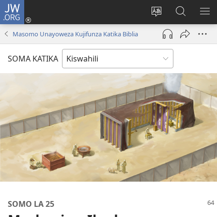
JW.ORG
Ingia
(opens
Badili
Tafuta
ON
new
lugha
Katika
ME
Masomo Unayoweza Kujifunza Katika Biblia
window)
ya
JW.ORG
tovuti
SOMA KATIKA
SOMO LA 25