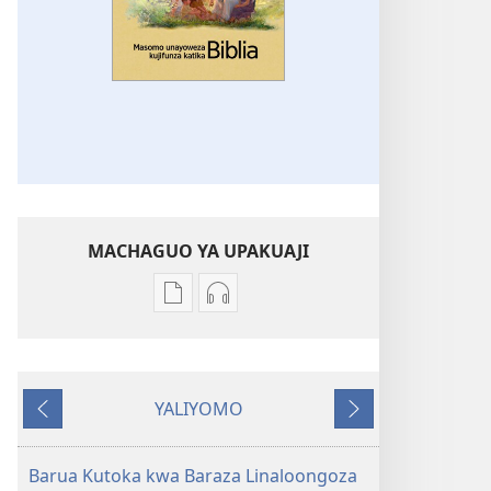
MACHAGUO YA UPAKUAJI
Mbinu
Mbinu
za
za
kupakua
kupakua
machapisho
faili
YALIYOMO
ya
za
Inayotangulia
Inayofuata
elektroni
audio
Masomo
Masomo
Barua Kutoka kwa Baraza Linaloongoza
Unayoweza
Unayoweza