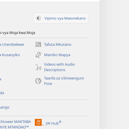
Vipimo vya Mwonekano
i vya Moja kwa Moja
 Utembelewe
Tafuta Mkutano
(opens
new
a Kusanyiko
Mambo Mapya
window)
Videos with Audio
o
Descriptions
Taarifa za Ulimwenguni
a
Pote
da
hango
chtower MAKTABA
®
JW Hub
(opens
NYE MTANDAO™