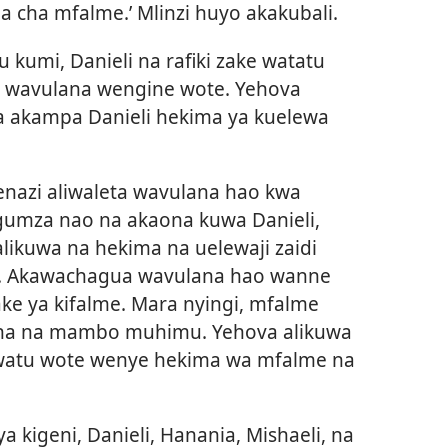
 cha mfalme.’ Mlinzi huyo akakubali.
 kumi, Danieli na rafiki zake watatu
o wavulana wengine wote. Yehova
ta akampa Danieli hekima ya kuelewa
enazi aliwaleta wavulana hao kwa
umza nao na akaona kuwa Danieli,
alikuwa na hekima na uelewaji zaidi
e. Akawachagua wavulana hao wanne
e ya kifalme. Mara nyingi, mfalme
na na mambo muhimu. Yehova alikuwa
 watu wote wenye hekima wa mfalme na
 kigeni, Danieli, Hanania, Mishaeli, na