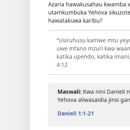
Azaria hawakusahau kwamba wa
utamkumbuka Yehova sikuzote
hawatakuwa karibu?
“Usiruhusu kamwe mtu yeyo
uwe mfano mzuri kwa waami
katika upendo, katika imani, 
4:12
Maswali:
Kwa nini Danieli n
Yehova aliwasaidia jinsi gan
Danieli 1:1-21