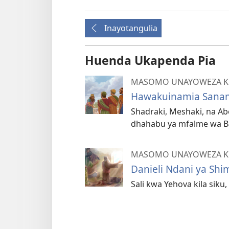
Inayotangulia
Huenda Ukapenda Pia
MASOMO UNAYOWEZA KUJ
Hawakuinamia Sana
Shadraki, Meshaki, na 
dhahabu ya mfalme wa Ba
MASOMO UNAYOWEZA KUJ
Danieli Ndani ya Shi
Sali kwa Yehova kila siku,