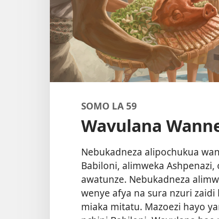
SOMO LA 59
Wavulana Wanne
Nebukadneza alipochukua wana
Babiloni, alimweka Ashpenazi,
awatunze. Nebukadneza alimwa
wenye afya na sura nzuri zaidi
miaka mitatu. Mazoezi hayo y