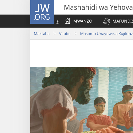
JW.ORG
Mashahidi wa Yehova
MWANZO
MAFUNDIS
Maktaba
Vitabu
Masomo Unayoweza Kujifunza 