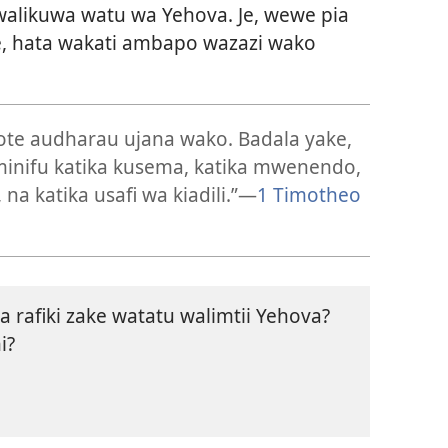
likuwa watu wa Yehova. Je, wewe pia
, hata wakati ambapo wazazi wako
te audharau ujana wako. Badala yake,
nifu katika kusema, katika mwenendo,
na katika usafi wa kiadili.”​—
1 Timotheo
a rafiki zake watatu walimtii Yehova?
i?