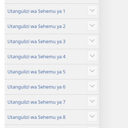
Kujifunza
Kujifunza
Utangulizi wa Sehemu ya 1
Katika
Katika
Onyesha
Biblia
Biblia
zaidi
Utangulizi wa Sehemu ya 2
Onyesha
zaidi
Utangulizi wa Sehemu ya 3
Onyesha
zaidi
Utangulizi wa Sehemu ya 4
Onyesha
zaidi
Utangulizi wa Sehemu ya 5
Onyesha
zaidi
Utangulizi wa Sehemu ya 6
Onyesha
zaidi
Utangulizi wa Sehemu ya 7
Onyesha
zaidi
Utangulizi wa Sehemu ya 8
Onyesha
zaidi