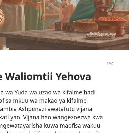
 Waliomtii Yehova
 wa Yuda wa uzao wa kifalme hadi
 ofisa mkuu wa makao ya kifalme
mbia Ashpenazi awatafute vijana
 kati yao. Vijana hao wangezoezwa kwa
angewatayarisha kuwa maofisa wakuu