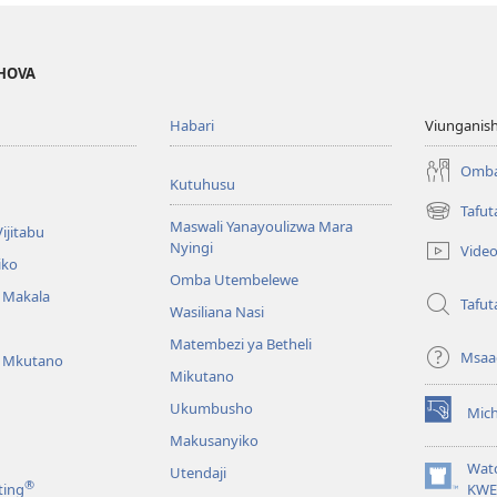
EHOVA
Habari
Viunganish
Omba
Kutuhusu
Tafut
(opens
Maswali Yanayoulizwa Mara
ijitabu
new
Nyingi
Vide
window)
iko
Omba Utembelewe
a Makala
Tafut
Wasiliana Nasi
Matembezi ya Betheli
Msaa
a Mkutano
Mikutano
Ukumbusho
Mic
(opens
Makusanyiko
new
window)
Wat
Utendaji
®
(opens
ting
KWE