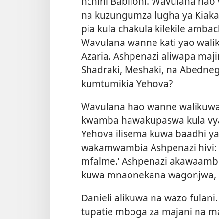
nchini Babiloni. Wavulana hao
na kuzungumza lugha ya Kiakad
pia kula chakula kilekile amba
Wavulana wanne kati yao walik
Azaria. Ashpenazi aliwapa majin
Shadraki, Meshaki, na Abedne
kumtumikia Yehova?
Wavulana hao wanne walikuwa 
kwamba hawakupaswa kula vya
Yehova ilisema kuwa baadhi ya 
wakamwambia Ashpenazi hivi: ‘
mfalme.’ Ashpenazi akawaambia
kuwa mnaonekana wagonjwa, a
Danieli alikuwa na wazo fulani
tupatie mboga za majani na maj