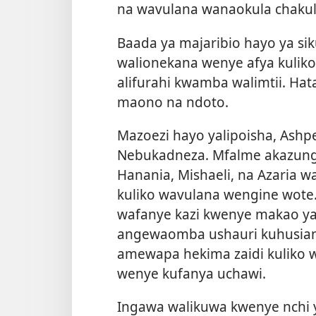
na wavulana wanaokula chakula
Baada ya majaribio hayo ya siku
walionekana wenye afya kulik
alifurahi kwamba walimtii. Ha
maono na ndoto.
Mazoezi hayo yalipoisha, Ashp
Nebukadneza. Mfalme akazung
Hanania, Mishaeli, na Azaria w
kuliko wavulana wengine wot
wafanye kazi kwenye makao yak
angewaomba ushauri kuhusia
amewapa hekima zaidi kuliko
wenye kufanya uchawi.
Ingawa walikuwa kwenye nchi ya