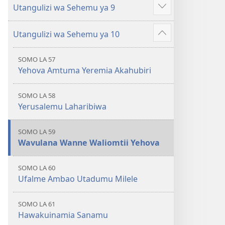
Utangulizi wa Sehemu ya 9
Onyesha
zaidi
Utangulizi wa Sehemu ya 10
Onyesha
zaidi
SOMO LA 57
Yehova Amtuma Yeremia Akahubiri
SOMO LA 58
Yerusalemu Laharibiwa
SOMO LA 59
Wavulana Wanne Waliomtii Yehova
SOMO LA 60
Ufalme Ambao Utadumu Milele
SOMO LA 61
Hawakuinamia Sanamu