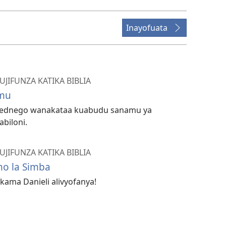
Inayofuata
IFUNZA KATIKA BIBLIA
mu
Abednego wanakataa kuabudu sanamu ya
biloni.
IFUNZA KATIKA BIBLIA
mo la Simba
 kama Danieli alivyofanya!