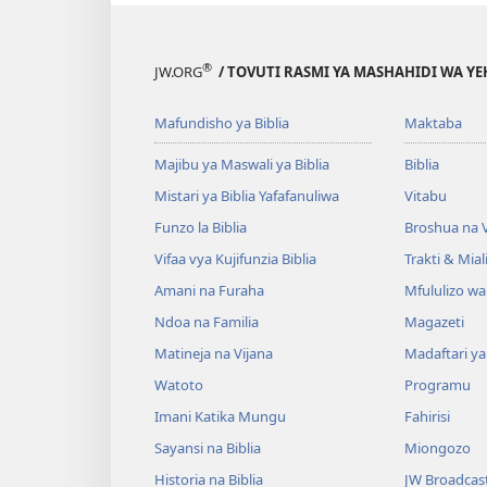
®
JW.ORG
/ TOVUTI RASMI YA MASHAHIDI WA Y
Mafundisho ya Biblia
Maktaba
Majibu ya Maswali ya Biblia
Biblia
Mistari ya Biblia Yafafanuliwa
Vitabu
Funzo la Biblia
Broshua na V
Vifaa vya Kujifunzia Biblia
Trakti & Mial
Amani na Furaha
Mfululizo w
Ndoa na Familia
Magazeti
Matineja na Vijana
Madaftari y
Watoto
Programu
Imani Katika Mungu
Fahirisi
Sayansi na Biblia
Miongozo
Historia na Biblia
JW Broadcas