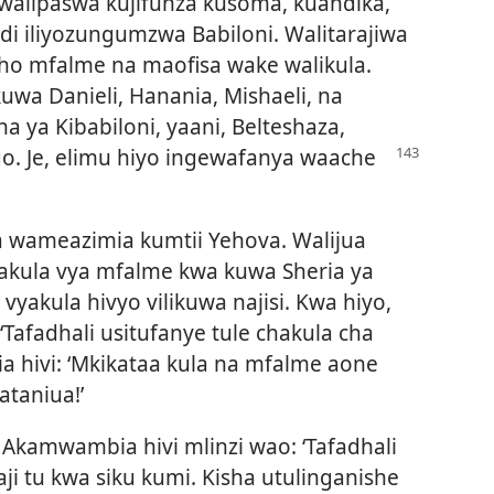
 walipaswa kujifunza kusoma, kuandika,
i iliyozungumzwa Babiloni. Walitarajiwa
cho mfalme na maofisa wake walikula.
uwa Danieli, Hanania, Mishaeli, na
a ya Kibabiloni, yaani, Belteshaza,
go.
Je, elimu hiyo ingewafanya waache
wameazimia kumtii Yehova. Walijua
kula vya mfalme kwa kuwa Sheria ya
vyakula hivyo vilikuwa najisi. Kwa hiyo,
Tafadhali usitufanye tule chakula cha
 hivi: ‘Mkikataa kula na mfalme aone
taniua!’
. Akamwambia hivi mlinzi wao: ‘Tafadhali
i tu kwa siku kumi. Kisha utulinganishe