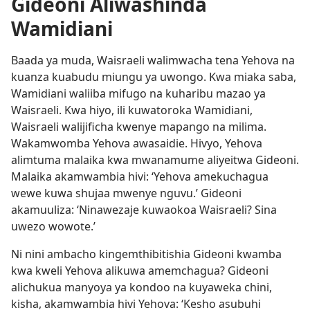
Gideoni Aliwashinda
Wamidiani
Baada ya muda, Waisraeli walimwacha tena Yehova na
kuanza kuabudu miungu ya uwongo. Kwa miaka saba,
Wamidiani waliiba mifugo na kuharibu mazao ya
Waisraeli. Kwa hiyo, ili kuwatoroka Wamidiani,
Waisraeli walijificha kwenye mapango na milima.
Wakamwomba Yehova awasaidie. Hivyo, Yehova
alimtuma malaika kwa mwanamume aliyeitwa Gideoni.
Malaika akamwambia hivi: ‘Yehova amekuchagua
wewe kuwa shujaa mwenye nguvu.’ Gideoni
akamuuliza: ‘Ninawezaje kuwaokoa Waisraeli? Sina
uwezo wowote.’
Ni nini ambacho kingemthibitishia Gideoni kwamba
kwa kweli Yehova alikuwa amemchagua? Gideoni
alichukua manyoya ya kondoo na kuyaweka chini,
kisha, akamwambia hivi Yehova: ‘Kesho asubuhi