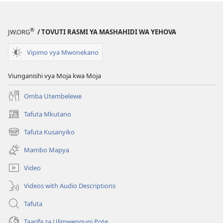
Kujifunza
Kujifunza
Katika
Katika
Biblia
Biblia
®
JW.ORG
/ TOVUTI RASMI YA MASHAHIDI WA YEHOVA
Vipimo vya Mwonekano
Viunganishi vya Moja kwa Moja
Omba Utembelewe
Tafuta Mkutano
(opens
new
Tafuta Kusanyiko
(opens
window)
new
Mambo Mapya
window)
Video
Videos with Audio Descriptions
Tafuta
Taarifa za Ulimwenguni Pote