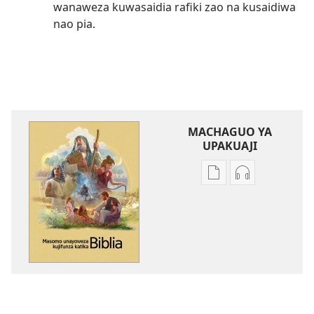
wanaweza kuwasaidia rafiki zao na kusaidiwa
nao pia.
MACHAGUO YA
UPAKUAJI
Mbinu
Mbinu
za
za
kupakua
kupakua
machapisho
faili
ya
za
elektroni
audio
Masomo
Masomo
Unayoweza
Unayoweza