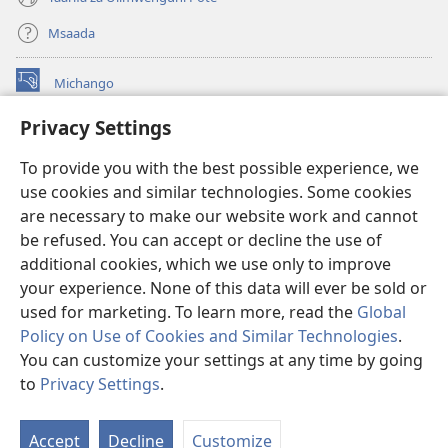
Msaada
Michango
(opens
new
Privacy Settings
window)
Watchtower MAKTABA KWENYE MTANDAO™
(opens
To provide you with the best possible experience, we
new
®
JW Hub
window)
use cookies and similar technologies. Some cookies
(opens
new
are necessary to make our website work and cannot
®
JW Library
window)
be refused. You can accept or decline the use of
additional cookies, which we use only to improve
Watchtower Library
your experience. None of this data will ever be sold or
used for marketing. To learn more, read the
Global
Policy on Use of Cookies and Similar Technologies
.
You can customize your settings at any time by going
Copyright
© 2026 Watch Tower Bible and Tract Society of Pennsylvania.
to
Privacy Settings
.
O
MASHARTI YA MATUMIZI
|
SERA YA FARAGHA
|
PRIVACY SETTINGS
Ya
Accept
Decline
Customize