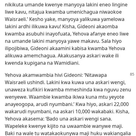
nikikuta umande kwenye manyoya lakini eneo lingine
liwe kavu, nitajua kwamba umenichagua niwaokoe
Waisraeli.’ Kesho yake, manyoya yalikuwa yamelowa
lakini ardhi ilikuwa kavu! Kisha, Gideoni akaomba
kwamba asubuhi inayofuata, Yehova afanye eneo liwe
na umande lakini manyoya yawe makavu. Sala hiyo
ilipojibiwa, Gideoni akaamini kabisa kwamba Yehova
alikuwa amemchagua. Akakusanya askari wake ili
kwenda kupigana na Wamidiani.
Yehova akamwambia hivi Gideoni: ‘Nitawapa
Waisraeli ushindi. Lakini kwa kuwa una askari wengi,
unaweza kufikiri kwamba mmeshinda kwa nguvu zenu
wenyewe. Waambie kwamba ikiwa kuna mtu yeyote
anayeogopa, arudi nyumbani.’ Kwa hiyo, askari 22,000
wakarudi nyumbani, na askari 10,000 wakabaki. Kisha,
Yehova akasema: ‘Bado una askari wengi sana.
Wapeleke kwenye kijito na uwaambie wanywe maji.
Baki na wale tu watakaokunywa maji huku wakiangalia