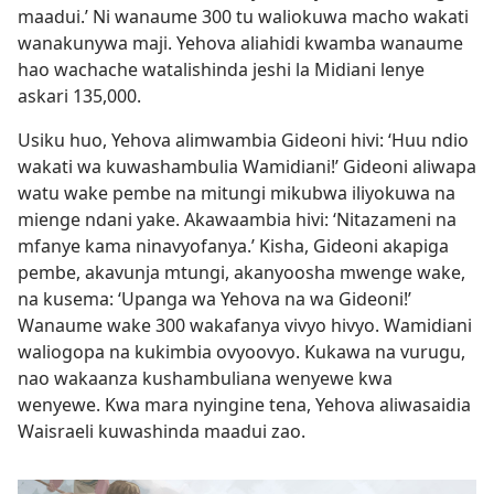
maadui.’ Ni wanaume 300 tu waliokuwa macho wakati
wanakunywa maji. Yehova aliahidi kwamba wanaume
hao wachache watalishinda jeshi la Midiani lenye
askari 135,000.
Usiku huo, Yehova alimwambia Gideoni hivi: ‘Huu ndio
wakati wa kuwashambulia Wamidiani!’ Gideoni aliwapa
watu wake pembe na mitungi mikubwa iliyokuwa na
mienge ndani yake. Akawaambia hivi: ‘Nitazameni na
mfanye kama ninavyofanya.’ Kisha, Gideoni akapiga
pembe, akavunja mtungi, akanyoosha mwenge wake,
na kusema: ‘Upanga wa Yehova na wa Gideoni!’
Wanaume wake 300 wakafanya vivyo hivyo. Wamidiani
waliogopa na kukimbia ovyoovyo. Kukawa na vurugu,
nao wakaanza kushambuliana wenyewe kwa
wenyewe. Kwa mara nyingine tena, Yehova aliwasaidia
Waisraeli kuwashinda maadui zao.