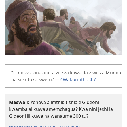
“Ili nguvu zinazopita zile za kawaida ziwe za Mungu
na si kutoka kwetu.”​—
2 Wakorintho 4:7
Maswali:
Yehova alimthibitishiaje Gideoni
kwamba alikuwa amemchagua? Kwa nini jeshi la
Gideoni lilikuwa na wanaume 300 tu?