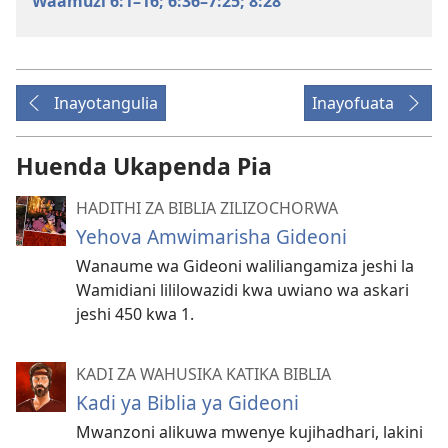
Waamuzi 6:1–16;
6:36–7:25;
8:28
Inayotangulia
Inayofuata
Huenda Ukapenda Pia
HADITHI ZA BIBLIA ZILIZOCHORWA
Yehova Amwimarisha Gideoni
Wanaume wa Gideoni waliliangamiza jeshi la
Wamidiani lililowazidi kwa uwiano wa askari
jeshi 450 kwa 1.
KADI ZA WAHUSIKA KATIKA BIBLIA
Kadi ya Biblia ya Gideoni
Mwanzoni alikuwa mwenye kujihadhari, lakini