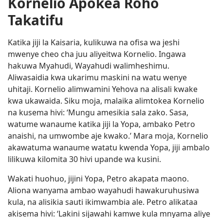
Kornelio Apokea Roho
Takatifu
Katika jiji la Kaisaria, kulikuwa na ofisa wa jeshi
mwenye cheo cha juu aliyeitwa Kornelio. Ingawa
hakuwa Myahudi, Wayahudi walimheshimu.
Aliwasaidia kwa ukarimu maskini na watu wenye
uhitaji. Kornelio alimwamini Yehova na alisali kwake
kwa ukawaida. Siku moja, malaika alimtokea Kornelio
na kusema hivi: ‘Mungu amesikia sala zako. Sasa,
watume wanaume katika jiji la Yopa, ambako Petro
anaishi, na umwombe aje kwako.’ Mara moja, Kornelio
akawatuma wanaume watatu kwenda Yopa, jiji ambalo
lilikuwa kilomita 30 hivi upande wa kusini.
Wakati huohuo, jijini Yopa, Petro akapata maono.
Aliona wanyama ambao wayahudi hawakuruhusiwa
kula, na alisikia sauti ikimwambia ale. Petro alikataa
akisema hivi: ‘Lakini sijawahi kamwe kula mnyama aliye