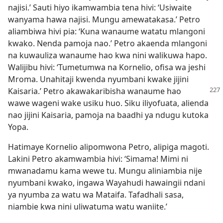
najisi.’ Sauti hiyo ikamwambia tena hivi: ‘Usiwaite
wanyama hawa najisi. Mungu amewatakasa.’ Petro
aliambiwa hivi pia: ‘Kuna wanaume watatu mlangoni
kwako. Nenda pamoja nao.’ Petro akaenda mlangoni
na kuwauliza wanaume hao kwa nini walikuwa hapo.
Walijibu hivi: ‘Tumetumwa na Kornelio, ofisa wa jeshi
Mroma. Unahitaji kwenda nyumbani kwake jijini
Kaisaria.’ Petro akawakaribisha wanaume
hao
wawe wageni wake usiku huo. Siku iliyofuata, alienda
nao jijini Kaisaria, pamoja na baadhi ya ndugu kutoka
Yopa.
Hatimaye Kornelio alipomwona Petro, alipiga magoti.
Lakini Petro akamwambia hivi: ‘Simama! Mimi ni
mwanadamu kama wewe tu. Mungu aliniambia nije
nyumbani kwako, ingawa Wayahudi hawaingii ndani
ya nyumba za watu wa Mataifa. Tafadhali sasa,
niambie kwa nini uliwatuma watu waniite.’