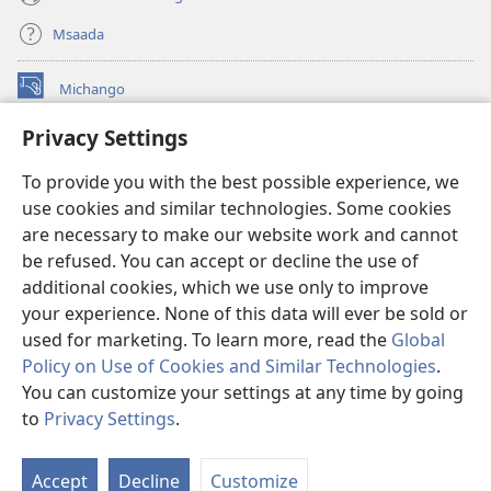
Msaada
Michango
(opens
new
Privacy Settings
window)
Watchtower MAKTABA KWENYE MTANDAO™
(opens
To provide you with the best possible experience, we
new
®
JW Hub
window)
use cookies and similar technologies. Some cookies
(opens
new
are necessary to make our website work and cannot
®
JW Library
window)
be refused. You can accept or decline the use of
additional cookies, which we use only to improve
Watchtower Library
your experience. None of this data will ever be sold or
used for marketing. To learn more, read the
Global
Policy on Use of Cookies and Similar Technologies
.
You can customize your settings at any time by going
Copyright
© 2026 Watch Tower Bible and Tract Society of Pennsylvania.
to
Privacy Settings
.
O
MASHARTI YA MATUMIZI
|
SERA YA FARAGHA
|
PRIVACY SETTINGS
Ya
Accept
Decline
Customize