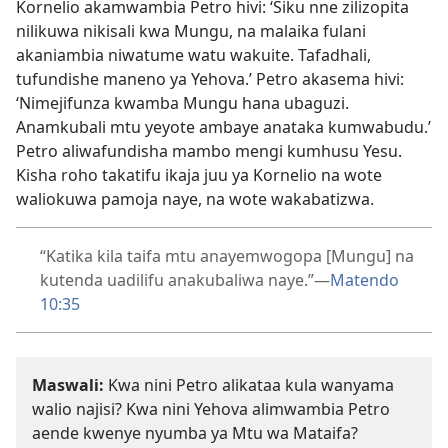
Kornelio akamwambia Petro hivi: ‘Siku nne zilizopita
nilikuwa nikisali kwa Mungu, na malaika fulani
akaniambia niwatume watu wakuite. Tafadhali,
tufundishe maneno ya Yehova.’ Petro akasema hivi:
‘Nimejifunza kwamba Mungu hana ubaguzi.
Anamkubali mtu yeyote ambaye anataka kumwabudu.’
Petro aliwafundisha mambo mengi kumhusu Yesu.
Kisha roho takatifu ikaja juu ya Kornelio na wote
waliokuwa pamoja naye, na wote wakabatizwa.
“Katika kila taifa mtu anayemwogopa [Mungu] na
kutenda uadilifu anakubaliwa naye.”​—
Matendo
10:35
Maswali:
Kwa nini Petro alikataa kula wanyama
walio najisi? Kwa nini Yehova alimwambia Petro
aende kwenye nyumba ya Mtu wa Mataifa?