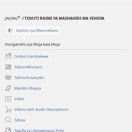
Katika
Katika
Biblia
Biblia
®
JW.ORG
/ TOVUTI RASMI YA MASHAHIDI WA YEHOVA
Vipimo vya Mwonekano
Viunganishi vya Moja kwa Moja
Omba Utembelewe
Tafuta Mkutano
(opens
new
Tafuta Kusanyiko
(opens
window)
new
Mambo Mapya
window)
Video
Videos with Audio Descriptions
Tafuta
Taarifa za Ulimwenguni Pote