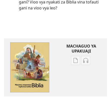
gani? Vioo vya nyakati za Biblia vina tofauti
gani na vioo vya leo?
MACHAGUO YA
UPAKUAJI
Mbinu
Mbinu
za
za
kupakua
kupakua
machapisho
faili
ya
za
elektroni
audio
Masomo
Masomo
Unayoweza
Unayoweza
Kujifunza
Kujifunza